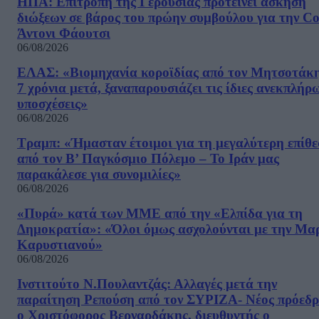
ΗΠΑ: Επιτροπή της Γερουσίας προτείνει άσκηση
διώξεων σε βάρος του πρώην συμβούλου για την Co
Άντονι Φάουτσι
06/08/2026
ΕΛΑΣ: «Βιομηχανία κοροϊδίας από τον Μητσοτάκ
7 χρόνια μετά, ξαναπαρουσιάζει τις ίδιες ανεκπλήρ
υποσχέσεις»
06/08/2026
Τραμπ: «Ήμασταν έτοιμοι για τη μεγαλύτερη επίθ
από τον Β’ Παγκόσμιο Πόλεμο – Το Ιράν μας
παρακάλεσε για συνομιλίες»
06/08/2026
«Πυρά» κατά των ΜΜΕ από την «Ελπίδα για τη
Δημοκρατία»: «Όλοι όμως ασχολούνται με την Μα
Καρυστιανού»
06/08/2026
Ινστιτούτο Ν.Πουλαντζάς: Αλλαγές μετά την
παραίτηση Ρεπούση από τον ΣΥΡΙΖΑ- Νέος πρόεδρ
ο Χριστόφορος Βερναρδάκης, διευθυντής ο