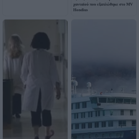
χανταϊού που εξαπλώθηκε στο MV
Hondius