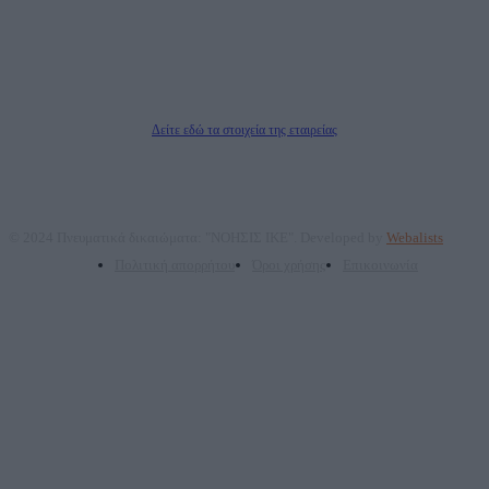
Νόμιμος Εκπρόσωπος: Ζαχαρός Σταμάτης
Μέτοχοι: Ζαχαρός Σταμάτης, Κουβαράς Γεώργιος, ΥΠΗΡΕΣΙΕΣ ΠΡΟΗΓΜΕΝΗΣ
ΤΕΧΝΟΛΟΓΙΑΣ ΠΑΡΑΓΩΓΗΣ ΟΠΤΙΚΟΑΚΟΥΣΤΙΚΩΝ ΜΕΣΩΝ ΜΕΛΕΤΩΝ ΚΑΙ
ΠΑΡΟΧΗΣ ΥΠΗΡΕΣΙΩΝ PLD PLUS ΑΝΩΝ ΕΤΑΙΡΙΑ
Δικαιούχος του ονόματος τομέα (dailypost.gr): ΝΟΗΣΙΣ ΙΚΕ
Διευθυντής/Διαχειριστής: Ζαχαρός Σταμάτης
Διευθυντής Σύνταξης: Ρενάτο Λέκκα
Δείτε εδώ τα στοιχεία της εταιρείας
© 2024 Πνευματικά δικαιώματα: "ΝΟΗΣΙΣ ΙΚΕ". Developed by
Webalists
Πολιτική απορρήτου
Όροι χρήσης
Επικοινωνία