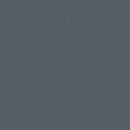
Μία ομάδα έμπειρων δημοσιογράφων δημιούργησαν πριν μερικά χρόνια το
dailypost.gr, με στόχο την αντικειμενική ενημέρωση και την ανάλυση πίσω από
τους τίτλους των ειδήσεων. Μαζί με μια μαχητική δημοσιογραφική ομάδα,
αποκαλύπτουν πολιτικά και παραπολιτικά θέματα, γράφουν επωνύμως την
άποψη τους, με γνώμονα τον ενημερωμένο αναγνώστη.
DAILYPOST.GR – ΤΑΥΤΌΤΗΤΑ
Ιδιοκτήτρια εταιρεία: «ΝΟΗΣΙΣ ΙΚΕ»
Έδρα: Δήμος Αμαρουσίου Αττικής, Αγ. Αθανασίου αρ. 21, Τ.Κ. 15125
ΑΦΜ: 801093076, Δ.Ο.Υ.: ΚΕΦΟΔΕ ΑΤΤΙΚΗΣ, E-mail: press@dailypost.gr, Τηλ.
επικοινωνίας: 2108066997