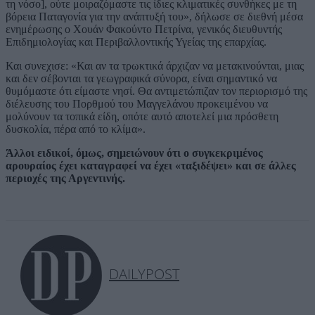
τη νόσο], ούτε μοιραζόμαστε τις ίδιες κλιματικές συνθήκες με τη
βόρεια Παταγονία για την ανάπτυξή του», δήλωσε σε διεθνή μέσα
ενημέρωσης ο Χουάν Φακούντο Πετρίνα, γενικός διευθυντής
Επιδημιολογίας και Περιβαλλοντικής Υγείας της επαρχίας.
Και συνεχισε: «Και αν τα τρωκτικά άρχιζαν να μετακινούνται, μιας
και δεν σέβονται τα γεωγραφικά σύνορα, είναι σημαντικό να
θυμόμαστε ότι είμαστε νησί. Θα αντιμετώπιζαν τον περιορισμό της
διέλευσης του Πορθμού του Μαγγελάνου προκειμένου να
μολύνουν τα τοπικά είδη, οπότε αυτό αποτελεί μια πρόσθετη
δυσκολία, πέρα από το κλίμα».
Άλλοι ειδικοί, όμως, σημειώνουν ότι ο συγκεκριμένος
αρουραίος έχει καταγραφεί να έχει «ταξιδέψει» και σε άλλες
περιοχές της Αργεντινής.
DAILYPOST