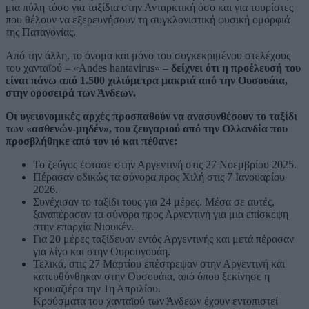
μια πύλη τόσο για ταξίδια στην Ανταρκτική όσο και για τουρίστες
που θέλουν να εξερευνήσουν τη συγκλονιστική φυσική ομορφιά
της Παταγονίας.
Από την άλλη, το όνομα και μόνο του συγκεκριμένου στελέχους
του χανταϊού – «Andes hantavirus» –
δείχνει ότι η προέλευσή του
είναι πάνω από 1.500 χιλιόμετρα μακριά από την Ουσουάια,
στην οροσειρά των Άνδεων.
Οι υγειονομικές αρχές προσπαθούν να ανασυνθέσουν το ταξίδι
των «ασθενών-μηδέν», του ζευγαριού από την Ολλανδία που
προσβλήθηκε από τον ιό και πέθανε:
Το ζεύγος έφτασε στην Αργεντινή στις 27 Νοεμβρίου 2025.
Πέρασαν οδικώς τα σύνορα προς Χιλή στις 7 Ιανουαρίου
2026.
Συνέχισαν το ταξίδι τους για 24 μέρες. Μέσα σε αυτές,
ξαναπέρασαν τα σύνορα προς Αργεντινή για μια επίσκεψη
στην επαρχία Νιουκέν.
Για 20 μέρες ταξίδευαν εντός Αργεντινής και μετά πέρασαν
για λίγο και στην Ουρουγουάη.
Τελικά, στις 27 Μαρτίου επέστρεψαν στην Αργεντινή και
κατευθύνθηκαν στην Ουσουάια, από όπου ξεκίνησε η
κρουαζιέρα την 1η Απριλίου.
Κρούσματα του χανταϊού των Άνδεων έχουν εντοπιστεί