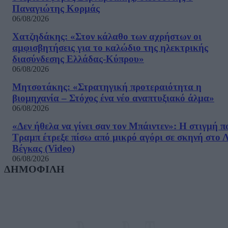
Παναγιώτης Κορμάς
06/08/2026
Χατζηδάκης: «Στον κάλαθο των αχρήστων οι
αμφισβητήσεις για το καλώδιο της ηλεκτρικής
διασύνδεσης Ελλάδας-Κύπρου»
06/08/2026
Μητσοτάκης: «Στρατηγική προτεραιότητα η
βιομηχανία – Στόχος ένα νέο αναπτυξιακό άλμα»
06/08/2026
«Δεν ήθελα να γίνει σαν τον Μπάιντεν»: Η στιγμή π
Τραμπ έτρεξε πίσω από μικρό αγόρι σε σκηνή στο 
Βέγκας (Video)
06/08/2026
ΔΗΜΟΦΙΛΗ