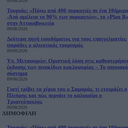
09/08/2026
Τουρνάς: «Πάνω από 400 πυρκαγιές σε ένα 10ήμερ
-Από αμέλεια το 90% των πυρκαγιών», το «Plan B
στην Αττικοβοιωτία
09/08/2026
Δεύτερη πηγή εισοδήματος για τους επαγγελματίες
ψαράδες ο αλιευτικός τουρισμός
09/08/2026
Υπ. Μεταφορών: Οριστική λύση στις καθυστερήσει
έκδοσης των πινακίδων κυκλοφορίας – Το ψηφιακό
σύστημα
09/08/2026
Γιατί τρίβει τα χέρια του ο Σαμαράς, τι ετοιμάζει ο
Πλεύρης και πώς περνάει το καλοκαίρι ο
Τριαντόπουλος
09/08/2026
ΔΗΜΟΦΙΛΗ
Τουρνάς: «Πάνω από 400 πυρκαγιές σε ένα 10ήμερ