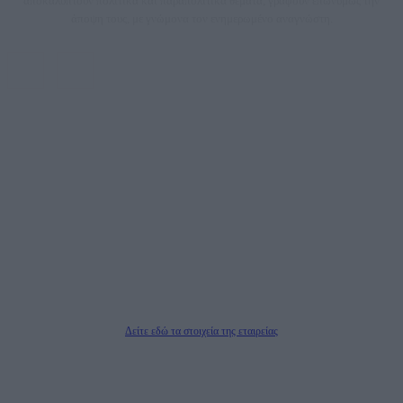
αποκαλύπτουν πολιτικά και παραπολιτικά θέματα, γράφουν επωνύμως την
άποψη τους, με γνώμονα τον ενημερωμένο αναγνώστη.
DAILYPOST.GR – ΤΑΥΤΌΤΗΤΑ
Ιδιοκτήτρια εταιρεία: «ΝΟΗΣΙΣ ΙΚΕ»
Έδρα: Δήμος Αμαρουσίου Αττικής, Αγ. Αθανασίου αρ. 21, Τ.Κ. 15125
ΑΦΜ: 801093076, Δ.Ο.Υ.: ΚΕΦΟΔΕ ΑΤΤΙΚΗΣ, E-mail: press@dailypost.gr, Τηλ.
επικοινωνίας: 2108066997
Νόμιμος Εκπρόσωπος: Ζαχαρός Σταμάτης
Μέτοχοι: Ζαχαρός Σταμάτης, Κουβαράς Γεώργιος, ΥΠΗΡΕΣΙΕΣ ΠΡΟΗΓΜΕΝΗΣ
ΤΕΧΝΟΛΟΓΙΑΣ ΠΑΡΑΓΩΓΗΣ ΟΠΤΙΚΟΑΚΟΥΣΤΙΚΩΝ ΜΕΣΩΝ ΜΕΛΕΤΩΝ ΚΑΙ
ΠΑΡΟΧΗΣ ΥΠΗΡΕΣΙΩΝ PLD PLUS ΑΝΩΝ ΕΤΑΙΡΙΑ
Δικαιούχος του ονόματος τομέα (dailypost.gr): ΝΟΗΣΙΣ ΙΚΕ
Διευθυντής/Διαχειριστής: Ζαχαρός Σταμάτης
Διευθυντής Σύνταξης: Ρενάτο Λέκκα
Δείτε εδώ τα στοιχεία της εταιρείας