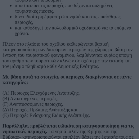
προστατεύει τις περιοχές που δέχονται αυξημένες
τουριστικές πιέσεις,
δίνει ιδιαίτερη έμφαση στα νησιά και στις ευαίσθητες
περιοχές,
και καθοδηγεί τον πολεοδομικό σχεδιασμό για τα επόμενα
χρόνια.
Πλέον στο πλαίσιο του σχεδίου καθιερώνεται βασική
κατηγοριοποίηση των διαφόρων περιοχών της χώρας με βάση την
ένταση του τουριστικού φαινομένου, λαμβάνοντας κυρίως υπόψη
τον αριθμό των τουριστικών κλινών σε σχέση με την έκταση και
τον μόνιμο πληθυσμό κάθε Δημοτικής Ενότητας.
Με βάση αυτά τα στοιχεία, οι περιοχές διακρίνονται σε πέντε
κατηγορίες:
(Α) Περιοχές Ελεγχόμενης Ανάπτυξης,
(Β) Αναπτυγμένες περιοχές,
(Γ) Αναπτυσσόμενες περιοχές,
(Δ) Περιοχές Πρώιμης Ανάπτυξης και
(Ε) Περιοχές Ενίσχυσης Ειδικής Ανάπτυξης.
Παράλληλα, προβλέπεται ειδικότερη κατηγοριοποίηση για τις
νησιωτικές περιοχές.
Τα νησιά -πλην της Κρήτης και της
Εύβοιας– κατηγοριοποιούνται επιπλέον βάσει της έκτασής τους σε