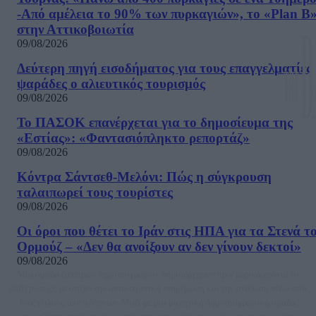
-Από αμέλεια το 90% των πυρκαγιών», το «Plan B
στην Αττικοβοιωτία
09/08/2026
Δεύτερη πηγή εισοδήματος για τους επαγγελματίες
ψαράδες ο αλιευτικός τουρισμός
09/08/2026
Το ΠΑΣΟΚ επανέρχεται για το δημοσίευμα της
«Εστίας»: «Φαντασιόπληκτο ρεπορτάζ»
09/08/2026
Κόντρα Σάντσεθ-Μελόνι: Πώς η σύγκρουση
ταλαιπωρεί τους τουρίστες
09/08/2026
Οι όροι που θέτει το Ιράν στις ΗΠΑ για τα Στενά τ
Ορμούζ – «Δεν θα ανοίξουν αν δεν γίνουν δεκτοί»
09/08/2026
Μία ομάδα έμπειρων δημοσιογράφων δημιούργησαν πριν μερικά χρόνια το
dailypost.gr, με στόχο την αντικειμενική ενημέρωση και την ανάλυση πίσω από
τους τίτλους των ειδήσεων. Μαζί με μια μαχητική δημοσιογραφική ομάδα,