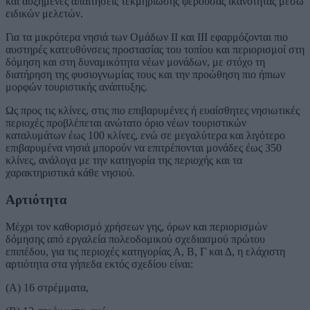
και αυξημένες απαιτήσεις τεκμηρίωσης φέρουσας ικανότητας μέσω
ειδικών μελετών.
Για τα μικρότερα νησιά των Ομάδων ΙΙ και ΙΙΙ εφαρμόζονται πιο
αυστηρές κατευθύνσεις προστασίας του τοπίου και περιορισμοί στη
δόμηση και στη δυναμικότητα νέων μονάδων, με στόχο τη
διατήρηση της φυσιογνωμίας τους και την προώθηση πιο ήπιων
μορφών τουριστικής ανάπτυξης.
Ως προς τις κλίνες, στις πιο επιβαρυμένες ή ευαίσθητες νησιωτικές
περιοχές προβλέπεται ανώτατο όριο νέων τουριστικών
καταλυμάτων έως 100 κλίνες, ενώ σε μεγαλύτερα και λιγότερο
επιβαρυμένα νησιά μπορούν να επιτρέπονται μονάδες έως 350
κλίνες, ανάλογα με την κατηγορία της περιοχής και τα
χαρακτηριστικά κάθε νησιού.
Αρτιότητα
Μέχρι τον καθορισμό χρήσεων γης, όρων και περιορισμών
δόμησης από εργαλεία πολεοδομικού σχεδιασμού πρώτου
επιπέδου, για τις περιοχές κατηγορίας Α, Β, Γ και Δ, η ελάχιστη
αρτιότητα στα γήπεδα εκτός σχεδίου είναι:
(Α) 16 στρέμματα,