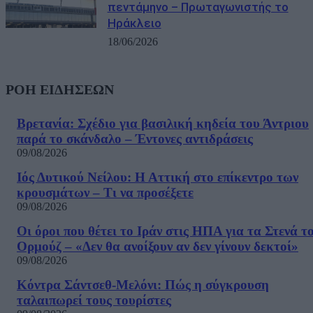
πεντάμηνο – Πρωταγωνιστής το
Ηράκλειο
18/06/2026
ΡΟΗ ΕΙΔΗΣΕΩΝ
Βρετανία: Σχέδιο για βασιλική κηδεία του Άντριου
παρά το σκάνδαλο – Έντονες αντιδράσεις
09/08/2026
Ιός Δυτικού Νείλου: Η Αττική στο επίκεντρο των
κρουσμάτων – Τι να προσέξετε
09/08/2026
Οι όροι που θέτει το Ιράν στις ΗΠΑ για τα Στενά τ
Ορμούζ – «Δεν θα ανοίξουν αν δεν γίνουν δεκτοί»
09/08/2026
Κόντρα Σάντσεθ-Μελόνι: Πώς η σύγκρουση
ταλαιπωρεί τους τουρίστες