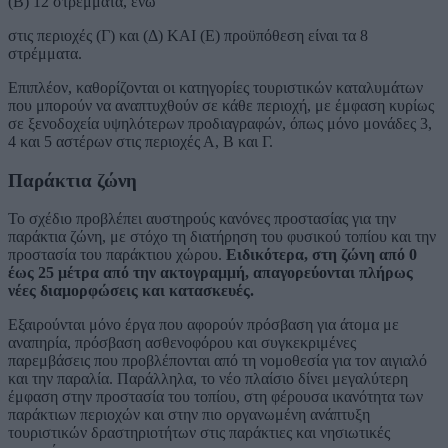
(Β) 12 στρέμματα, ενώ
στις περιοχές (Γ) και (Δ) ΚΑΙ (Ε) προϋπόθεση είναι τα 8
στρέμματα.
Επιπλέον, καθορίζονται οι κατηγορίες τουριστικών καταλυμάτων
που μπορούν να αναπτυχθούν σε κάθε περιοχή, με έμφαση κυρίως
σε ξενοδοχεία υψηλότερων προδιαγραφών, όπως μόνο μονάδες 3,
4 και 5 αστέρων στις περιοχές Α, Β και Γ.
Παράκτια ζώνη
Το σχέδιο προβλέπει αυστηρούς κανόνες προστασίας για την
παράκτια ζώνη, με στόχο τη διατήρηση του φυσικού τοπίου και την
προστασία του παράκτιου χώρου.
Ειδικότερα, στη ζώνη από 0
έως 25 μέτρα από την ακτογραμμή, απαγορεύονται πλήρως
νέες διαμορφώσεις και κατασκευές.
Εξαιρούνται μόνο έργα που αφορούν πρόσβαση για άτομα με
αναπηρία, πρόσβαση ασθενοφόρου και συγκεκριμένες
παρεμβάσεις που προβλέπονται από τη νομοθεσία για τον αιγιαλό
και την παραλία. Παράλληλα, το νέο πλαίσιο δίνει μεγαλύτερη
έμφαση στην προστασία του τοπίου, στη φέρουσα ικανότητα των
παράκτιων περιοχών και στην πιο οργανωμένη ανάπτυξη
τουριστικών δραστηριοτήτων στις παράκτιες και νησιωτικές