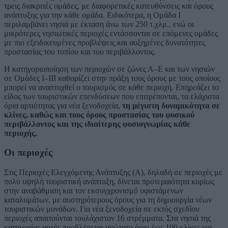
τρεις διακριτές ομάδες, με διαφορετικές κατευθύνσεις και όρους
ανάπτυξης για την κάθε ομάδα. Ειδικότερα, η Ομάδα Ι
περιλαμβάνει νησιά με έκταση άνω των 250 τ.χλμ., ενώ οι
μικρότερες νησιωτικές περιοχές εντάσσονται σε επόμενες ομάδες
με πιο εξειδικευμένες προβλέψεις και αυξημένες δυνατότητες
προστασίας του τοπίου και του περιβάλλοντος.
Η κατηγοριοποίηση των περιοχών σε ζώνες Α–Ε και των νησιών
σε Ομάδες Ι–ΙΙΙ καθορίζει στην πράξη τους όρους με τους οποίους
μπορεί να αναπτυχθεί ο τουρισμός σε κάθε περιοχή. Επηρεάζει το
είδος των τουριστικών επενδύσεων που επιτρέπονται, τα ελάχιστα
όρια αρτιότητας για νέα ξενοδοχεία,
τη μέγιστη δυναμικότητα σε
κλίνες, καθώς και τους όρους προστασίας του φυσικού
περιβάλλοντος και της ιδιαίτερης φυσιογνωμίας κάθε
περιοχής.
Οι περιοχές
Στις Περιοχές Ελεγχόμενης Ανάπτυξης (Α), δηλαδή σε περιοχές με
πολύ υψηλή τουριστική ανάπτυξη, δίνεται προτεραιότητα κυρίως
στην αναβάθμιση και τον εκσυγχρονισμό υφιστάμενων
καταλυμάτων, με αυστηρότερους όρους για τη δημιουργία νέων
τουριστικών μονάδων. Για νέα ξενοδοχεία σε εκτός σχεδίου
περιοχές απαιτούνται τουλάχιστον 16 στρέμματα. Στα νησιά της
κατηγορίας αυτής προβλέπεται ανώτατο όριο έως 100 κλίνες για