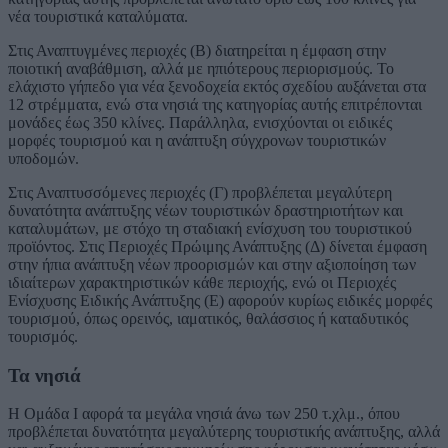
νέα τουριστικά καταλύματα.
Στις Αναπτυγμένες περιοχές (Β) διατηρείται η έμφαση στην
ποιοτική αναβάθμιση, αλλά με ηπιότερους περιορισμούς. Το
ελάχιστο γήπεδο για νέα ξενοδοχεία εκτός σχεδίου αυξάνεται στα
12 στρέμματα, ενώ στα νησιά της κατηγορίας αυτής επιτρέπονται
μονάδες έως 350 κλίνες. Παράλληλα, ενισχύονται οι ειδικές
μορφές τουρισμού και η ανάπτυξη σύγχρονων τουριστικών
υποδομών.
Στις Αναπτυσσόμενες περιοχές (Γ) προβλέπεται μεγαλύτερη
δυνατότητα ανάπτυξης νέων τουριστικών δραστηριοτήτων και
καταλυμάτων, με στόχο τη σταδιακή ενίσχυση του τουριστικού
προϊόντος. Στις Περιοχές Πρώιμης Ανάπτυξης (Δ) δίνεται έμφαση
στην ήπια ανάπτυξη νέων προορισμών και στην αξιοποίηση των
ιδιαίτερων χαρακτηριστικών κάθε περιοχής, ενώ οι Περιοχές
Ενίσχυσης Ειδικής Ανάπτυξης (Ε) αφορούν κυρίως ειδικές μορφές
τουρισμού, όπως ορεινός, ιαματικός, θαλάσσιος ή καταδυτικός
τουρισμός.
Τα νησιά
Η Ομάδα Ι αφορά τα μεγάλα νησιά άνω των 250 τ.χλμ., όπου
προβλέπεται δυνατότητα μεγαλύτερης τουριστικής ανάπτυξης, αλλά