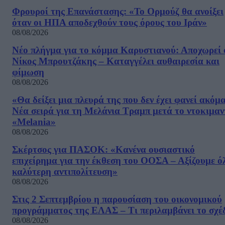
Φρουροί της Επανάστασης: «Το Ορμούζ θα ανοίξει
όταν οι ΗΠΑ αποδεχθούν τους όρους του Ιράν»
08/08/2026
Νέο πλήγμα για το κόμμα Καρυστιανού: Αποχωρεί 
Νίκος Μπρουτζάκης – Καταγγέλει αυθαιρεσία και
φίμωση
08/08/2026
«Θα δείξει μια πλευρά της που δεν έχει φανεί ακόμ
Νέα σειρά για τη Μελάνια Τραμπ μετά το ντοκιμαν
«Melania»
08/08/2026
Σκέρτσος για ΠΑΣΟΚ: «Κανένα ουσιαστικό
επιχείρημα για την έκθεση του ΟΟΣΑ – Αξίζουμε ό
καλύτερη αντιπολίτευση»
08/08/2026
Στις 2 Σεπτεμβρίου η παρουσίαση του οικονομικού
προγράμματος της ΕΛΑΣ – Τι περιλαμβάνει το σχέ
08/08/2026