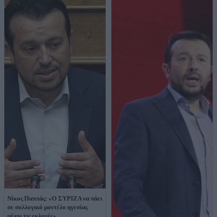
Νίκος Παππάς: «Ο ΣΥΡΙΖΑ να πάει
σε συλλογικό μοντέλο ηγεσίας
μέχρι τις εκλογές»