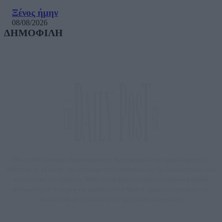
Ξένος ήμην
08/08/2026
ΔΗΜΟΦΙΛΗ
Μία ομάδα έμπειρων δημοσιογράφων δημιούργησαν πριν μερικά χρόνια το
dailypost.gr, με στόχο την αντικειμενική ενημέρωση και την ανάλυση πίσω από
τους τίτλους των ειδήσεων. Μαζί με μια μαχητική δημοσιογραφική ομάδα,
αποκαλύπτουν πολιτικά και παραπολιτικά θέματα, γράφουν επωνύμως την
άποψη τους, με γνώμονα τον ενημερωμένο αναγνώστη.