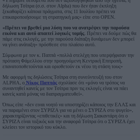
«Υπήρξανε δεδομένα που δεν αξιολογήθηκαν από την ηγεσία, η
δήλωση Τσίπρα (σ.σ. στον Alpha) που δεν ήταν έκπληξη
ξεκαθαρίζει κάποια πράγματα, στις 11 Ιουλίου πρέπει να
επικαιροποιήσουμε τη στρατηγική μας» είπε στο ΟΡΕΝ.
«Πρέπει να βρεθεί μια λύση που να ανατρέψει την παρούσα
εικόνα και αυτό απαιτεί λογικές τομής
. Πρέπει να δούμε πώς θα
πάμε στις εκλογές, με την παρούσα διάταξη δυνάμεων δεν μπορεί
να γίνει ανάταξη» πρόσθεσε στο πλαίσιο αυτό.
Σύμφωνα με τον κ. Παππά «πολλά στελέχη που υπερψήφισαν την
πρόταση Φάμελλου στην προηγούμενη Κεντρική Επιτροπή,
επανατοποθετούνται και οριοθετούν εκ νέου τη στάση τους»
Με αφορμή τις δηλώσεις Τσίπρα στη συνεύντευξή του στον
ALPHA, ο
Νίκος Παππάς
σχολίασε ότι «μόνο να τρόπος να
συναντηθεί κανείς με τον Τσίπρα πριν τις εκλογές είναι να πάει
κανείς κατά μόνας να διαπραγματευθεί».
Όπως είπε «δεν ειναι νοητό να υποστηρίζει κάποιος την ΕΛΑΣ και
να παραμένει στον ΣΥΡΙΖΑ για να μένει ο ΣΥΡΙΖΑ στο ψυγείο»,
χαρακτηρίζοντας «επιθετικές» και τη δήλωση Σιακαντάρη ότι ο
ΣΥΡΙΖΑ είναι τοξικός και την αναφορά Τσίπρα ότι ο ΣΥΡΙΖΑ έχει
κλείσει τον ιστορικό του κύκλο.