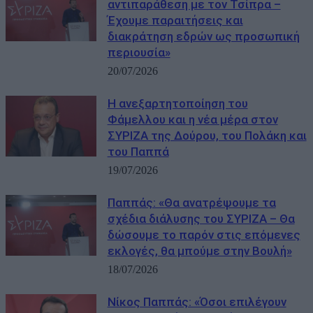
αντιπαράθεση με τον Τσίπρα –
Έχουμε παραιτήσεις και
διακράτηση εδρών ως προσωπική
περιουσία»
20/07/2026
Η ανεξαρτητοποίηση του
Φάμελλου και η νέα μέρα στον
ΣΥΡΙΖΑ της Δούρου, του Πολάκη και
του Παππά
19/07/2026
Παππάς: «Θα ανατρέψουμε τα
σχέδια διάλυσης του ΣΥΡΙΖΑ – Θα
δώσουμε το παρόν στις επόμενες
εκλογές, θα μπούμε στην Βουλή»
18/07/2026
Νίκος Παππάς: «Όσοι επιλέγουν