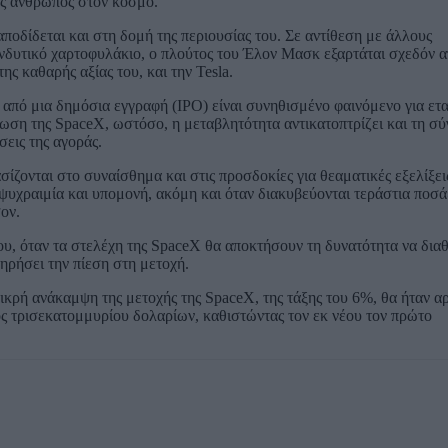
ος άνθρωπος στον κόσμο.
ποδίδεται και στη δομή της περιουσίας του. Σε αντίθεση με άλλους
νδυτικό χαρτοφυλάκιο, ο πλούτος του Έλον Μασκ εξαρτάται σχεδόν α
ς καθαρής αξίας του, και την Tesla.
 από μια δημόσια εγγραφή (IPO) είναι συνηθισμένο φαινόμενο για ετα
τωση της SpaceX, ωστόσο, η μεταβλητότητα αντικατοπτρίζει και τη σ
σεις της αγοράς.
ίζονται στο συναίσθημα και στις προσδοκίες για θεαματικές εξελίξει
ψυχραιμία και υπομονή, ακόμη και όταν διακυβεύονται τεράστια ποσά
ον.
ου, όταν τα στελέχη της SpaceX θα αποκτήσουν τη δυνατότητα να δια
ηρήσει την πίεση στη μετοχή.
ικρή ανάκαμψη της μετοχής της SpaceX, της τάξης του 6%, θα ήταν αρ
ς τρισεκατομμυρίου δολαρίων, καθιστώντας τον εκ νέου τον πρώτο