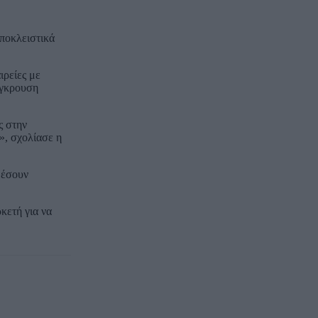
ποκλειστικά
ιρείες με
ύγκρουση
ς στην
», σχολίασε η
θέσουν
κετή για να