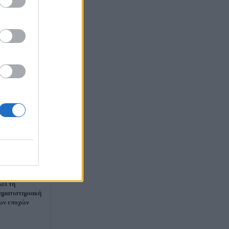
 ιστορία: Η
κεί τη
ηματιστηριακή
των εποχών