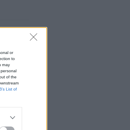
sonal or
ection to
ou may
 personal
out of the
 downstream
B’s List of