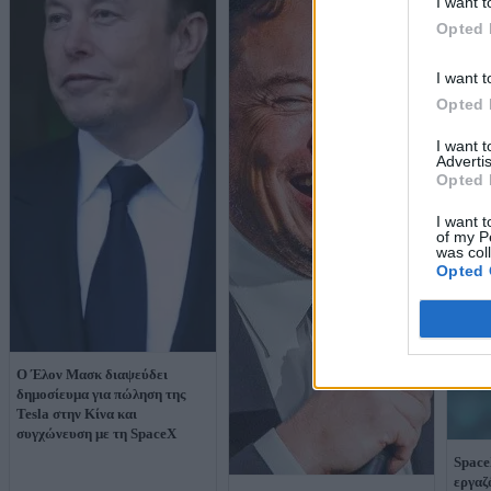
I want t
Opted 
I want t
Opted 
I want 
Advertis
Opted 
I want t
of my P
was col
Opted 
Ο Έλον Μασκ διαψεύδει
δημοσίευμα για πώληση της
Tesla στην Κίνα και
συγχώνευση με τη SpaceX
Space
εργαζ