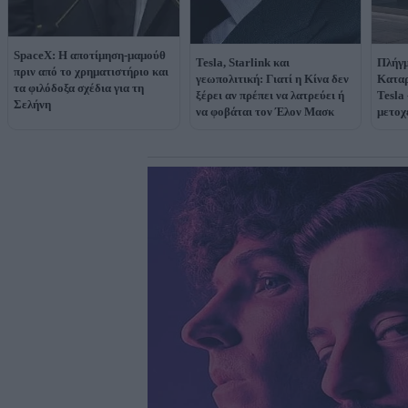
SpaceX: Η αποτίμηση-μαμούθ
Tesla, Starlink και
Πλήγμ
πριν από το χρηματιστήριο και
γεωπολιτική: Γιατί η Κίνα δεν
Καταρ
τα φιλόδοξα σχέδια για τη
ξέρει αν πρέπει να λατρεύει ή
Tesla
Σελήνη
να φοβάται τον Έλον Μασκ
μετοχ