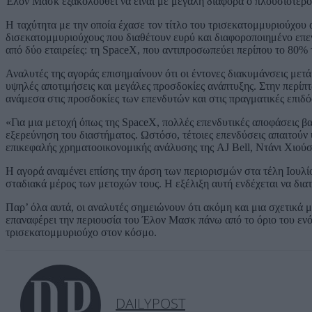
Έλον Μασκ εξακολουθεί να είναι με μεγάλη διαφορά ο πλουσιότερ
Η ταχύτητα με την οποία έχασε τον τίτλο του τρισεκατομμυριούχου α
δισεκατομμυριούχους που διαθέτουν ευρύ και διαφοροποιημένο επε
από δύο εταιρείες: τη SpaceX, που αντιπροσωπεύει περίπου το 80% τη
Αναλυτές της αγοράς επισημαίνουν ότι οι έντονες διακυμάνσεις μετά
υψηλές αποτιμήσεις και μεγάλες προσδοκίες ανάπτυξης. Στην περίπ
ανάμεσα στις προσδοκίες των επενδυτών και στις πραγματικές επιδό
«Για μια μετοχή όπως της SpaceX, πολλές επενδυτικές αποφάσεις βασ
εξερεύνηση του διαστήματος. Ωστόσο, τέτοιες επενδύσεις απαιτούν 
επικεφαλής χρηματοοικονομικής ανάλυσης της AJ Bell, Ντάνι Χιούσ
Η αγορά αναμένει επίσης την άρση των περιορισμών στα τέλη Ιουλί
σταδιακά μέρος των μετοχών τους. Η εξέλιξη αυτή ενδέχεται να διατ
Παρ’ όλα αυτά, οι αναλυτές σημειώνουν ότι ακόμη και μια σχετικά μ
επαναφέρει την περιουσία του Έλον Μασκ πάνω από το όριο του ενό
τρισεκατομμυριούχο στον κόσμο.
DAILYPOST