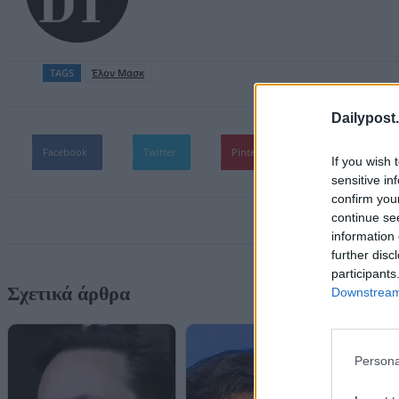
TAGS
Έλον Μασκ
Dailypost.
Facebook
Twitter
Pinterest
WhatsApp
If you wish 
sensitive in
confirm you
continue se
information 
further disc
participants
Σχετικά άρθρα
Downstream 
Persona