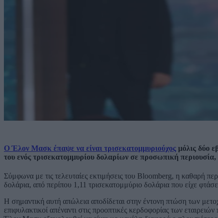
Ο Έλον Μασκ έπαψε να είναι τρισεκατομμυριούχος
μόλις δύο ε
του ενός τρισεκατομμυρίου δολαρίων σε προσωπική περιουσία, 
Σύμφωνα με τις τελευταίες εκτιμήσεις του Bloomberg, η καθαρή πε
δολάρια, από περίπου 1,11 τρισεκατομμύριο δολάρια που είχε φτάσει
Η σημαντική αυτή απώλεια αποδίδεται στην έντονη πτώση των μετοχώ
επιφυλακτικοί απέναντι στις προοπτικές κερδοφορίας των εταιρειών