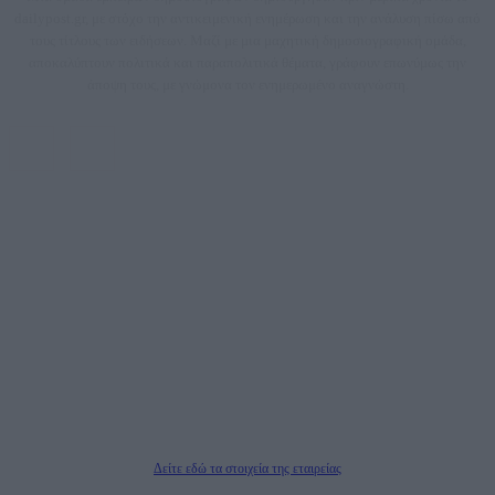
dailypost.gr, με στόχο την αντικειμενική ενημέρωση και την ανάλυση πίσω από
τους τίτλους των ειδήσεων. Μαζί με μια μαχητική δημοσιογραφική ομάδα,
αποκαλύπτουν πολιτικά και παραπολιτικά θέματα, γράφουν επωνύμως την
άποψη τους, με γνώμονα τον ενημερωμένο αναγνώστη.
DAILYPOST.GR – ΤΑΥΤΌΤΗΤΑ
Ιδιοκτήτρια εταιρεία: «ΝΟΗΣΙΣ ΙΚΕ»
Έδρα: Δήμος Αμαρουσίου Αττικής, Αγ. Αθανασίου αρ. 21, Τ.Κ. 15125
ΑΦΜ: 801093076, Δ.Ο.Υ.: ΚΕΦΟΔΕ ΑΤΤΙΚΗΣ, E-mail: press@dailypost.gr, Τηλ.
επικοινωνίας: 2108066997
Νόμιμος Εκπρόσωπος: Ζαχαρός Σταμάτης
Μέτοχοι: Ζαχαρός Σταμάτης, Κουβαράς Γεώργιος, ΥΠΗΡΕΣΙΕΣ ΠΡΟΗΓΜΕΝΗΣ
ΤΕΧΝΟΛΟΓΙΑΣ ΠΑΡΑΓΩΓΗΣ ΟΠΤΙΚΟΑΚΟΥΣΤΙΚΩΝ ΜΕΣΩΝ ΜΕΛΕΤΩΝ ΚΑΙ
ΠΑΡΟΧΗΣ ΥΠΗΡΕΣΙΩΝ PLD PLUS ΑΝΩΝ ΕΤΑΙΡΙΑ
Δικαιούχος του ονόματος τομέα (dailypost.gr): ΝΟΗΣΙΣ ΙΚΕ
Διευθυντής/Διαχειριστής: Ζαχαρός Σταμάτης
Διευθυντής Σύνταξης: Ρενάτο Λέκκα
Δείτε εδώ τα στοιχεία της εταιρείας