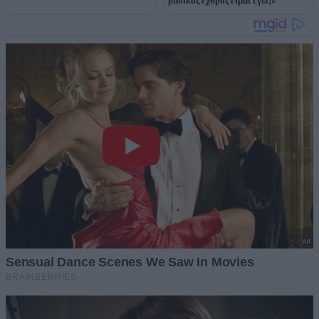
βασικός εχθρός είμαι εγώ;»