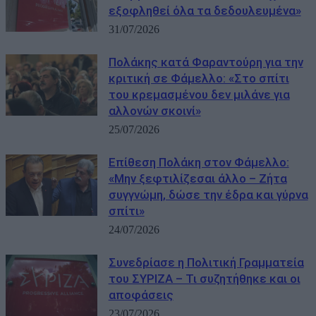
εξοφληθεί όλα τα δεδουλευμένα»
31/07/2026
Πολάκης κατά Φαραντούρη για την
κριτική σε Φάμελλο: «Στο σπίτι
του κρεμασμένου δεν μιλάνε για
αλλονών σκοινί»
25/07/2026
Επίθεση Πολάκη στον Φάμελλο:
«Μην ξεφτιλίζεσαι άλλο – Ζήτα
συγγνώμη, δώσε την έδρα και γύρνα
σπίτι»
24/07/2026
Συνεδρίασε η Πολιτική Γραμματεία
του ΣΥΡΙΖΑ – Τι συζητήθηκε και οι
αποφάσεις
23/07/2026