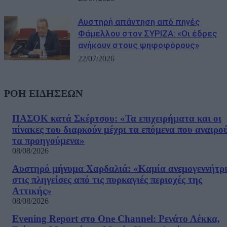
Αυστηρή απάντηση από πηγές
Φάμελλου στον ΣΥΡΙΖΑ: «Οι έδρες
ανήκουν στους ψηφοφόρους»
22/07/2026
ΡΟΗ ΕΙΔΗΣΕΩΝ
ΠΑΣΟΚ κατά Σκέρτσου: «Τα επιχειρήματα και οι
πίνακες του διαρκούν μέχρι τα επόμενα που αναιρο
τα προηγούμενα»
08/08/2026
Αυστηρό μήνυμα Χαρδαλιά: «Καμία ανεμογεννήτρ
στις πληγείσες από τις πυρκαγιές περιοχές της
Αττικής»
08/08/2026
Evening Report στο One Channel: Ρενάτο Λέκκα,