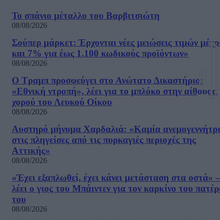
Το σπάνιο μέταλλο του Βαρβιτσιώτη
08/08/2026
Σούπερ μάρκετ: Έρχονται νέες μειώσεις τιμών μέχρ
και 7% για έως 1.100 κωδικούς προϊόντων»
08/08/2026
Ο Τραμπ προσφεύγει στο Ανώτατο Δικαστήριο:
«Εθνική ντροπή», λέει για το μπλόκο στην αίθουσα
χορού του Λευκού Οίκου
08/08/2026
Αυστηρό μήνυμα Χαρδαλιά: «Καμία ανεμογεννήτρ
στις πληγείσες από τις πυρκαγιές περιοχές της
Αττικής»
08/08/2026
«Έχει εξαπλωθεί, έχει κάνει μετάσταση στα οστά» –
λέει ο γιος του Μπάιντεν για τον καρκίνο του πατέ
του
08/08/2026
Μία ομάδα έμπειρων δημοσιογράφων δημιούργησαν πριν μερικά χρόνια το