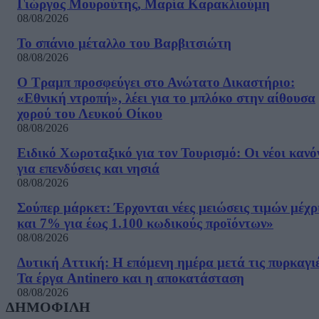
Γιώργος Μουρούτης, Μαρία Καρακλιούμη
08/08/2026
Το σπάνιο μέταλλο του Βαρβιτσιώτη
08/08/2026
Ο Τραμπ προσφεύγει στο Ανώτατο Δικαστήριο:
«Εθνική ντροπή», λέει για το μπλόκο στην αίθουσα
χορού του Λευκού Οίκου
08/08/2026
Ειδικό Χωροταξικό για τον Τουρισμό: Οι νέοι κανό
για επενδύσεις και νησιά
08/08/2026
Σούπερ μάρκετ: Έρχονται νέες μειώσεις τιμών μέχρ
και 7% για έως 1.100 κωδικούς προϊόντων»
08/08/2026
Δυτική Αττική: Η επόμενη ημέρα μετά τις πυρκαγιέ
Τα έργα Antinero και η αποκατάσταση
08/08/2026
ΔΗΜΟΦΙΛΗ