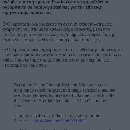
αυξηθεί η πίεση προς τη Ρωσία ώστε να προσέλθει με
σοβαρότητα σε διαπραγματεύσεις για την επίτευξη
ειρηνευτικής συμφωνίας.
Ο Ουκρανός πρόεδρος έκανε τη σχετική ανακοίνωση μέσω
ανάρτησής του στα μέσα κοινωνικής δικτύωσης, μετά από
συνάντηση με τον επικεφαλής της Υπηρεσίας Ασφαλείας της
Ουκρανίας, χωρίς να δώσει περαιτέρω λεπτομέρειες.
Ο Ουκρανός πρόεδρος χαρακτήρισε τις επιθέσεις με drones κατά
ρωσικών στρατιωτικών εγκαταστάσεων, εγκαταστάσεων όπλων,
καθώς και υποδομών πετρελαίου και φυσικού αερίου, ως
«εκτεταμένες κυρώσεις».
Report by Major General Yevhenii Khmara on our
long-range sanctions plan, mid-range sanctions, and the
results of the Security Service of Ukraine – specifically
the Center of Special Operations “Alpha” – on the
front.
I approved a 40-day influence operation for the
Service…
pic.twitter.com/Ue6O21i6xH