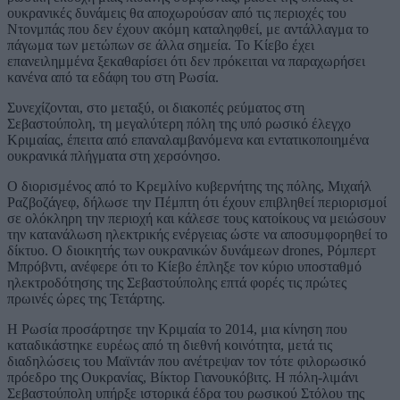
ουκρανικές δυνάμεις θα αποχωρούσαν από τις περιοχές του
Ντονμπάς που δεν έχουν ακόμη καταληφθεί, με αντάλλαγμα το
πάγωμα των μετώπων σε άλλα σημεία. Το Κίεβο έχει
επανειλημμένα ξεκαθαρίσει ότι δεν πρόκειται να παραχωρήσει
κανένα από τα εδάφη του στη Ρωσία.
Συνεχίζονται, στο μεταξύ, οι διακοπές ρεύματος στη
Σεβαστούπολη, τη μεγαλύτερη πόλη της υπό ρωσικό έλεγχο
Κριμαίας, έπειτα από επαναλαμβανόμενα και εντατικοποιημένα
ουκρανικά πλήγματα στη χερσόνησο.
Ο διορισμένος από το Κρεμλίνο κυβερνήτης της πόλης, Μιχαήλ
Ραζβοζάγεφ, δήλωσε την Πέμπτη ότι έχουν επιβληθεί περιορισμοί
σε ολόκληρη την περιοχή και κάλεσε τους κατοίκους να μειώσουν
την κατανάλωση ηλεκτρικής ενέργειας ώστε να αποσυμφορηθεί το
δίκτυο. Ο διοικητής των ουκρανικών δυνάμεων drones, Ρόμπερτ
Μπρόβντι, ανέφερε ότι το Κίεβο έπληξε τον κύριο υποσταθμό
ηλεκτροδότησης της Σεβαστούπολης επτά φορές τις πρώτες
πρωινές ώρες της Τετάρτης.
Η Ρωσία προσάρτησε την Κριμαία το 2014, μια κίνηση που
καταδικάστηκε ευρέως από τη διεθνή κοινότητα, μετά τις
διαδηλώσεις του Μαϊντάν που ανέτρεψαν τον τότε φιλορωσικό
πρόεδρο της Ουκρανίας, Βίκτορ Γιανουκόβιτς. Η πόλη-λιμάνι
Σεβαστούπολη υπήρξε ιστορικά έδρα του ρωσικού Στόλου της