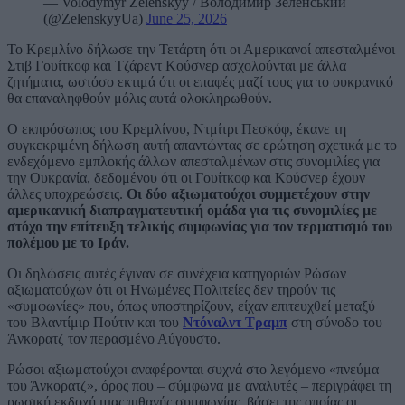
— Volodymyr Zelenskyy / Володимир Зеленський
(@ZelenskyyUa)
June 25, 2026
Το Κρεμλίνο δήλωσε την Τετάρτη ότι οι Αμερικανοί απεσταλμένοι
Στιβ Γουίτκοφ και Τζάρεντ Κούσνερ ασχολούνται με άλλα
ζητήματα, ωστόσο εκτιμά ότι οι επαφές μαζί τους για το ουκρανικό
θα επαναληφθούν μόλις αυτά ολοκληρωθούν.
Ο εκπρόσωπος του Κρεμλίνου, Ντμίτρι Πεσκόφ, έκανε τη
συγκεκριμένη δήλωση αυτή απαντώντας σε ερώτηση σχετικά με το
ενδεχόμενο εμπλοκής άλλων απεσταλμένων στις συνομιλίες για
την Ουκρανία, δεδομένου ότι οι Γουίτκοφ και Κούσνερ έχουν
άλλες υποχρεώσεις.
Οι δύο αξιωματούχοι συμμετέχουν στην
αμερικανική διαπραγματευτική ομάδα για τις συνομιλίες με
στόχο την επίτευξη τελικής συμφωνίας για τον τερματισμό του
πολέμου με το Ιράν.
Οι δηλώσεις αυτές έγιναν σε συνέχεια κατηγοριών Ρώσων
αξιωματούχων ότι οι Ηνωμένες Πολιτείες δεν τηρούν τις
«συμφωνίες» που, όπως υποστηρίζουν, είχαν επιτευχθεί μεταξύ
του Βλαντίμιρ Πούτιν και του
Ντόναλντ Τραμπ
στη σύνοδο του
Άνκορατζ τον περασμένο Αύγουστο.
Ρώσοι αξιωματούχοι αναφέρονται συχνά στο λεγόμενο «πνεύμα
του Άνκορατζ», όρος που – σύμφωνα με αναλυτές – περιγράφει τη
ρωσική εκδοχή μιας πιθανής συμφωνίας, βάσει της οποίας οι