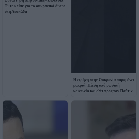
Συνάντηση Μητσοτάκη- Ζελένσκι:
Τι του είπε για το ουκρανικό drone
στη Λευκάδα
Η ειρήνη στην Ουκρανία παραμένει
μακριά: Πίεση από ρωσική
κοινωνία και ελίτ προς τον Πούτιν