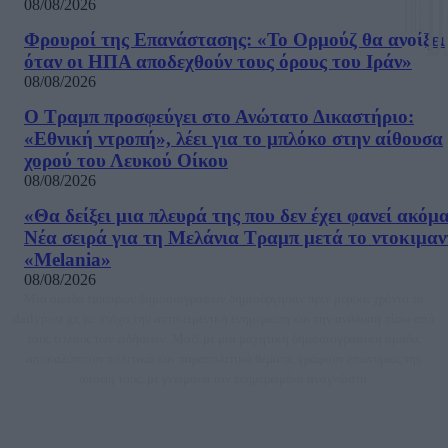
08/08/2026
Φρουροί της Επανάστασης: «Το Ορμούζ θα ανοίξει
όταν οι ΗΠΑ αποδεχθούν τους όρους του Ιράν»
08/08/2026
Ο Τραμπ προσφεύγει στο Ανώτατο Δικαστήριο:
«Εθνική ντροπή», λέει για το μπλόκο στην αίθουσα
χορού του Λευκού Οίκου
08/08/2026
«Θα δείξει μια πλευρά της που δεν έχει φανεί ακόμ
Νέα σειρά για τη Μελάνια Τραμπ μετά το ντοκιμαν
«Melania»
08/08/2026
Μία ομάδα έμπειρων δημοσιογράφων δημιούργησαν πριν μερικά χρόνια το
dailypost.gr, με στόχο την αντικειμενική ενημέρωση και την ανάλυση πίσω από
τους τίτλους των ειδήσεων. Μαζί με μια μαχητική δημοσιογραφική ομάδα,
αποκαλύπτουν πολιτικά και παραπολιτικά θέματα, γράφουν επωνύμως την
άποψη τους, με γνώμονα τον ενημερωμένο αναγνώστη.