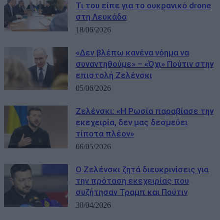
Τι του είπε για το ουκρανικό drone
στη Λευκάδα
18/06/2026
«Δεν βλέπω κανένα νόημα να
συναντηθούμε» – «Όχι» Πούτιν στην
επιστολή Ζελένσκι
05/06/2026
Ζελένσκι: «Η Ρωσία παραβίασε την
εκεχειρία, δεν μας δεσμεύει
τίποτα πλέον»
06/05/2026
Ο Ζελένσκι ζητά διευκρινίσεις για
την πρόταση εκεχειρίας που
συζήτησαν Τραμπ και Πούτιν
30/04/2026