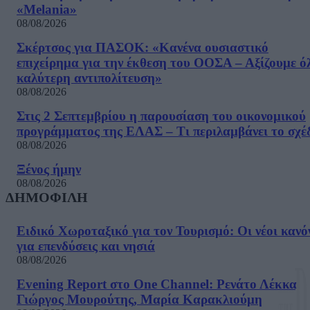
«Melania»
08/08/2026
Σκέρτσος για ΠΑΣΟΚ: «Κανένα ουσιαστικό
επιχείρημα για την έκθεση του ΟΟΣΑ – Αξίζουμε ό
καλύτερη αντιπολίτευση»
08/08/2026
Στις 2 Σεπτεμβρίου η παρουσίαση του οικονομικού
προγράμματος της ΕΛΑΣ – Τι περιλαμβάνει το σχέ
08/08/2026
Ξένος ήμην
08/08/2026
ΔΗΜΟΦΙΛΗ
Ειδικό Χωροταξικό για τον Τουρισμό: Οι νέοι κανό
για επενδύσεις και νησιά
08/08/2026
Evening Report στο One Channel: Ρενάτο Λέκκα,
Γιώργος Μουρούτης, Μαρία Καρακλιούμη