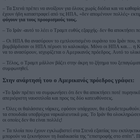
– Τα Στενά πρέπει να ανοίξουν για όλους χωρίς διόδια και να καθαρί
έχουν ήδη καταστραφεί από τις ΗΠΑ, «δεν απομένουν πολλές» εκτ
φύγουν για τους προορισμούς τους.
– Το Ιράν -αυτό το λέει ο Τραμπ ευθύς εξαρχής- δεν θα αποκτήσει π
– Οι ΗΠΑ θα ανασύρουν το εμπλουτισμένο ουράνιο του Ιράν που, πά
βομβάρδισαν οι ΗΠΑ πέρυσι το καλοκαίρι. Μόνο οι ΗΠΑ και… η Κί
να το ανασύρουν, ισχυρίζεται ο Αμερικανός πρόεδρος. Αυτό το υλι
– Τέλος, ο Τραμπ μάλλον βάζει στην άκρη το ζήτημα του ξεπαγώματ
συμφωνηθεί.
Στην ανάρτησή του ο Αμερικανός πρόεδρος γράφει:
«Το Ιράν πρέπει να συμφωνήσει ότι δεν θα αποκτήσει ποτέ πυρηνικ
απεριόριστη ναυσιπλοΐα και προς τις δύο κατευθύνσεις.
» Όλες οι θαλάσσιες νάρκες, εφόσον υπάρχουν, θα εξουδετερωθούν
τα σπουδαία υποβρύχια ναρκαλιευτικά μας. Το Ιράν θα ολοκληρώσε
οι οποίες δεν θα είναι πολλές!
» Τα πλοία που έχουν εγκλωβιστεί στα Στενά εξαιτίας του εκπληκτι
μπορούν να ξεκινήσουν τη διαδικασία της “επιστροφής στο σπίτι”. Π