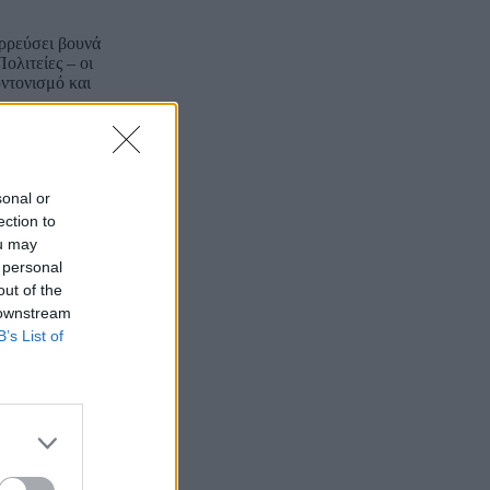
αρρεύσει βουνά
ολιτείες – οι
υντονισμό και
sonal or
ection to
ou may
 personal
out of the
 downstream
B’s List of