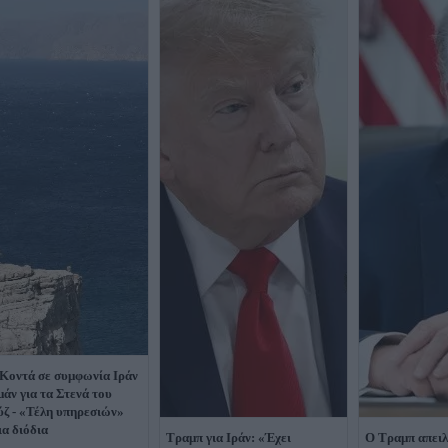
Κοντά σε συμφωνία Ιράν
μάν για τα Στενά του
ζ - «Τέλη υπηρεσιών»
ια διόδια
Τραμπ για Ιράν: «Έχει
Ο Τραμπ απειλ