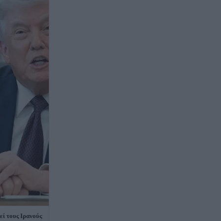
εί τους Ιρανούς