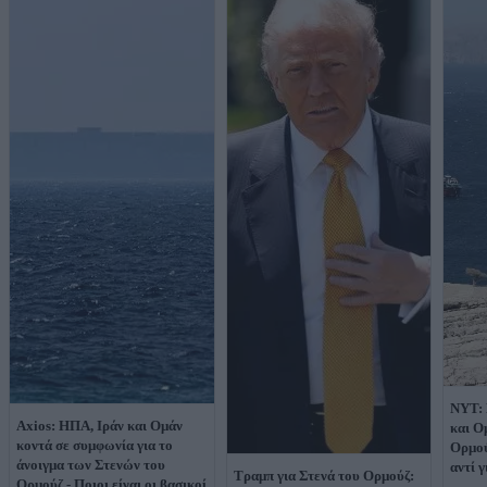
NYT: 
Axios: ΗΠΑ, Ιράν και Ομάν
και Ο
κοντά σε συμφωνία για το
Ορμού
άνοιγμα των Στενών του
αντί γ
Τραμπ για Στενά του Ορμούζ:
Ορμούζ - Ποιοι είναι οι βασικοί