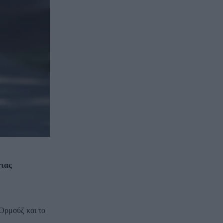
ντας
 Ορμούζ και το