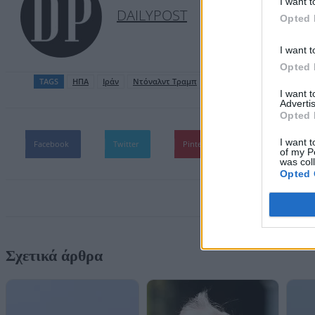
I want t
DAILYPOST
Opted 
I want t
Opted 
TAGS
ΗΠΑ
Ιράν
Ντόναλντ Τραμπ
I want 
Advertis
Opted 
I want t
Facebook
Twitter
Pinterest
WhatsApp
of my P
was col
Opted 
Σχετικά άρθρα