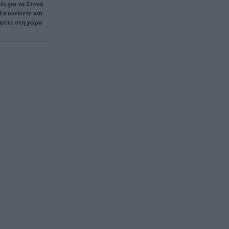
ές για τα Στενά
Τα κλείνετε και
έψετε στη χώρα