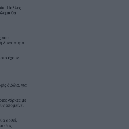
οΐα. Πολλές
όλεμο θα
ς που
ή δυνατότητα
ματα έχουν
ίς διόδια, για
ιες νάρκες με
υν απομείνει –
θα αρθεί,
ι στις