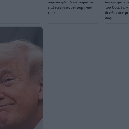
συμφωνήσει σε επ' αόριστον
διαπραγματευτ
επιθεωρήσεις στα πυρηνικά
του Ορμούζ: «
του»
δεν θα επιστρ
σας»