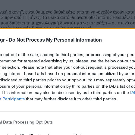
νική σκόνη”, είναι θαμμένο βαθιά κάτω από τη γη -σχεδόν έχουν κατ
 πριν από 11 μήνες. Το υλικό αυτό θα ανασυρθεί από τις Ηνωμένες Π
, που διαθέτει τη μηχανολογική δυνατότητα να το πράξει – σε στενό σ
ρεσία Ατομικής Ενέργειας, και θα καταστραφεί.
gr -
Do Not Process My Personal Information
to opt-out of the sale, sharing to third parties, or processing of your per
 τελική απόφαση.»
formation for targeted advertising by us, please use the below opt-out s
r selection. Please note that after your opt-out request is processed y
eing interest-based ads based on personal information utilized by us or
disclosed to third parties prior to your opt-out. You may separately opt-
losure of your personal information by third parties on the IAB’s list of
. This information may also be disclosed by us to third parties on the
IA
Participants
that may further disclose it to other third parties.
l Data Processing Opt Outs