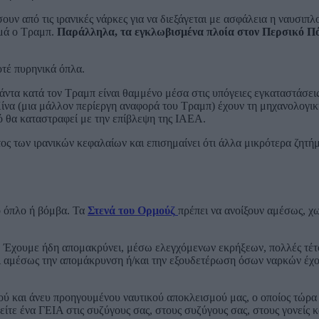
σουν από τις ιρανικές νάρκες για να διεξάγεται με ασφάλεια η ναυσιπλ
ιμά ο Τραμπ.
Παράλληλα, τα εγκλωβισμένα πλοία στον Περσικό Π
οτέ πυρηνικά όπλα.
ντα κατά τον Τραμπ είναι θαμμένο μέσα στις υπόγειες εγκαταστάσει
να (μια μάλλον περίεργη αναφορά του Τραμπ) έχουν τη μηχανολογικ
κό θα καταστραφεί με την επίβλεψη της ΙΑΕΑ.
ος των ιρανικών κεφαλαίων και επισημαίνει ότι άλλα μικρότερα ζητή
ό όπλο ή βόμβα. Τα
Στενά του Ορμούζ
πρέπει να ανοίξουν αμέσως, χωρ
. Έχουμε ήδη απομακρύνει, μέσω ελεγχόμενων εκρήξεων, πολλές τέτο
ι αμέσως την απομάκρυνση ή/και την εξουδετέρωση όσων ναρκών έχο
κού και άνευ προηγουμένου ναυτικού αποκλεισμού μας, ο οποίος τώρα 
είτε ένα ΓΕΙΑ στις συζύγους σας, στους συζύγους σας, στους γονείς κα