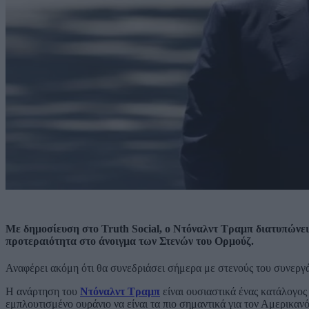
Με δημοσίευση στο Truth Social, ο Ντόναλντ Τραμπ διατυπώνει 
προτεραιότητα στο άνοιγμα των Στενών του Ορμούζ.
Αναφέρει ακόμη ότι θα συνεδριάσει σήμερα με στενούς του συνεργάτ
Η ανάρτηση του
Ντόναλντ Τραμπ
είναι ουσιαστικά ένας κατάλογος
εμπλουτισμένο ουράνιο να είναι τα πιο σημαντικά για τον Αμερικαν