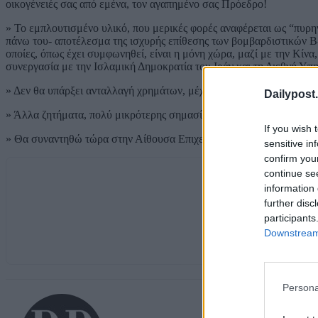
οικογένειές σας από εμένα, τον αγαπημένο σας Πρόεδρο!
» Το εμπλουτισμένο υλικό, που μερικές φορές αναφέρεται ως “πυρη
πάνω του- αποτέλεσμα της ισχυρής επίθεσης των βομβαρδιστικών Β-2
οποίες, όπως έχει συμφωνηθεί, είναι η μόνη χώρα, μαζί με την Κίνα
συνεργασία με την Ισλαμική Δημοκρατία του Ιράν και τη Διεθνή Υπη
» Δεν θα υπάρξει ανταλλαγή χρημάτων, μέχρι νεωτέρας.
Dailypost.
» Άλλα ζητήματα, πολύ μικρότερης σημασίας, έχουν συμφωνηθεί.
If you wish 
» Θα συναντηθώ τώρα στην Αίθουσα Επιχειρήσεων για να λάβω την
sensitive in
confirm you
continue se
information 
further disc
participants
Downstream 
Persona