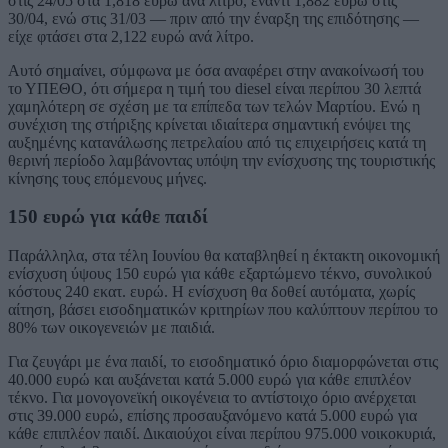
στις 24/05 στα 1,818 ευρώ ανά λίτρο, έναντι 1,882 ευρώ στις
30/04, ενώ στις 31/03 — πριν από την έναρξη της επιδότησης —
είχε φτάσει στα 2,122 ευρώ ανά λίτρο.
Αυτό σημαίνει, σύμφωνα με όσα αναφέρει στην ανακοίνωσή του
το ΥΠΕΘΟ, ότι σήμερα η τιμή του diesel είναι περίπου 30 λεπτά
χαμηλότερη σε σχέση με τα επίπεδα των τελών Μαρτίου. Ενώ η
συνέχιση της στήριξης κρίνεται ιδιαίτερα σημαντική ενόψει της
αυξημένης κατανάλωσης πετρελαίου από τις επιχειρήσεις κατά τη
θερινή περίοδο λαμβάνοντας υπόψη την ενίσχυσης της τουριστικής
κίνησης τους επόμενους μήνες.
150 ευρώ για κάθε παιδί
Παράλληλα, στα τέλη Ιουνίου θα καταβληθεί η έκτακτη οικονομική
ενίσχυση ύψους 150 ευρώ για κάθε εξαρτώμενο τέκνο, συνολικού
κόστους 240 εκατ. ευρώ. Η ενίσχυση θα δοθεί αυτόματα, χωρίς
αίτηση, βάσει εισοδηματικών κριτηρίων που καλύπτουν περίπου το
80% των οικογενειών με παιδιά.
Για ζευγάρι με ένα παιδί, το εισοδηματικό όριο διαμορφώνεται στις
40.000 ευρώ και αυξάνεται κατά 5.000 ευρώ για κάθε επιπλέον
τέκνο. Για μονογονεϊκή οικογένεια το αντίστοιχο όριο ανέρχεται
στις 39.000 ευρώ, επίσης προσαυξανόμενο κατά 5.000 ευρώ για
κάθε επιπλέον παιδί. Δικαιούχοι είναι περίπου 975.000 νοικοκυριά,