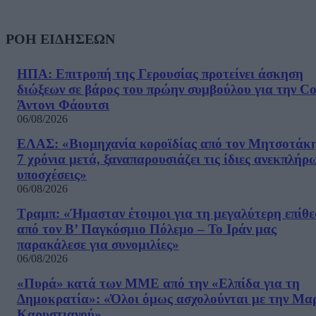
ΡΟΗ ΕΙΔΗΣΕΩΝ
ΗΠΑ: Επιτροπή της Γερουσίας προτείνει άσκηση
διώξεων σε βάρος του πρώην συμβούλου για την Co
Άντονι Φάουτσι
06/08/2026
ΕΛΑΣ: «Βιομηχανία κοροϊδίας από τον Μητσοτάκ
7 χρόνια μετά, ξαναπαρουσιάζει τις ίδιες ανεκπλήρ
υποσχέσεις»
06/08/2026
Τραμπ: «Ήμασταν έτοιμοι για τη μεγαλύτερη επίθ
από τον Β’ Παγκόσμιο Πόλεμο – Το Ιράν μας
παρακάλεσε για συνομιλίες»
06/08/2026
«Πυρά» κατά των ΜΜΕ από την «Ελπίδα για τη
Δημοκρατία»: «Όλοι όμως ασχολούνται με την Μα
Καρυστιανού»