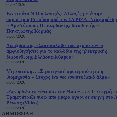
06/08/2026
Ινστιτούτο Ν.Πουλαντζάς: Αλλαγές μετά την
παραίτηση Ρεπούση από τον ΣΥΡΙΖΑ- Νέος πρόεδρ
ο Χριστόφορος Βερναρδάκης, διευθυντής ο
Παναγιώτης Κορμάς
06/08/2026
Χατζηδάκης: «Στον κάλαθο των αχρήστων οι
αμφισβητήσεις για το καλώδιο της ηλεκτρικής
διασύνδεσης Ελλάδας-Κύπρου»
06/08/2026
Μητσοτάκης: «Στρατηγική προτεραιότητα η
βιομηχανία – Στόχος ένα νέο αναπτυξιακό άλμα»
06/08/2026
«Δεν ήθελα να γίνει σαν τον Μπάιντεν»: Η στιγμή π
Τραμπ έτρεξε πίσω από μικρό αγόρι σε σκηνή στο 
Βέγκας (Video)
06/08/2026
ΔΗΜΟΦΙΛΗ