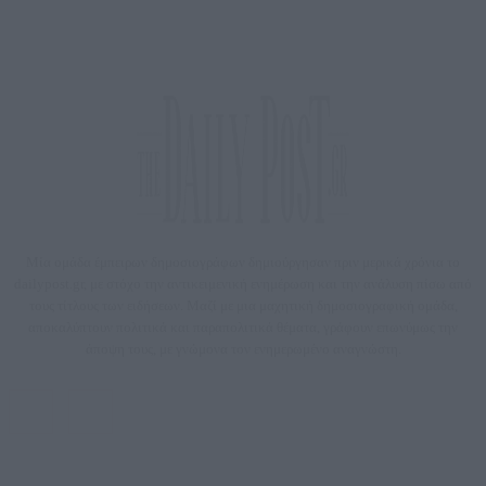
Μία ομάδα έμπειρων δημοσιογράφων δημιούργησαν πριν μερικά χρόνια το
dailypost.gr, με στόχο την αντικειμενική ενημέρωση και την ανάλυση πίσω από
τους τίτλους των ειδήσεων. Μαζί με μια μαχητική δημοσιογραφική ομάδα,
αποκαλύπτουν πολιτικά και παραπολιτικά θέματα, γράφουν επωνύμως την
άποψη τους, με γνώμονα τον ενημερωμένο αναγνώστη.