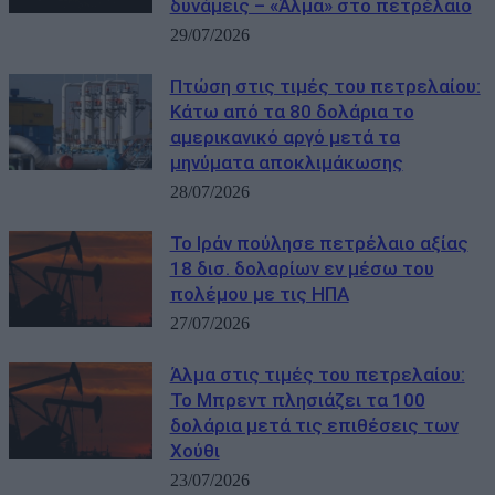
δυνάμεις – «Άλμα» στο πετρέλαιο
29/07/2026
Πτώση στις τιμές του πετρελαίου:
Κάτω από τα 80 δολάρια το
αμερικανικό αργό μετά τα
μηνύματα αποκλιμάκωσης
28/07/2026
Το Ιράν πούλησε πετρέλαιο αξίας
18 δισ. δολαρίων εν μέσω του
πολέμου με τις ΗΠΑ
27/07/2026
Άλμα στις τιμές του πετρελαίου:
Το Μπρεντ πλησιάζει τα 100
δολάρια μετά τις επιθέσεις των
Χούθι
23/07/2026