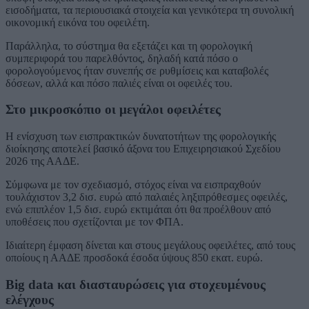
εισοδήματα, τα περιουσιακά στοιχεία και γενικότερα τη συνολική
οικονομική εικόνα του οφειλέτη.
Παράλληλα, το σύστημα θα εξετάζει και τη φορολογική
συμπεριφορά του παρελθόντος, δηλαδή κατά πόσο ο
φορολογούμενος ήταν συνεπής σε ρυθμίσεις και καταβολές
δόσεων, αλλά και πόσο παλιές είναι οι οφειλές του.
Στο μικροσκόπιο οι μεγάλοι οφειλέτες
Η ενίσχυση των εισπρακτικών δυνατοτήτων της φορολογικής
διοίκησης αποτελεί βασικό άξονα του Επιχειρησιακού Σχεδίου
2026 της ΑΑΔΕ.
Σύμφωνα με τον σχεδιασμό, στόχος είναι να εισπραχθούν
τουλάχιστον 3,2 δισ. ευρώ από παλαιές ληξιπρόθεσμες οφειλές,
ενώ επιπλέον 1,5 δισ. ευρώ εκτιμάται ότι θα προέλθουν από
υποθέσεις που σχετίζονται με τον ΦΠΑ.
Ιδιαίτερη έμφαση δίνεται και στους μεγάλους οφειλέτες, από τους
οποίους η ΑΑΔΕ προσδοκά έσοδα ύψους 850 εκατ. ευρώ.
Big data και διασταυρώσεις για στοχευμένους
ελέγχους