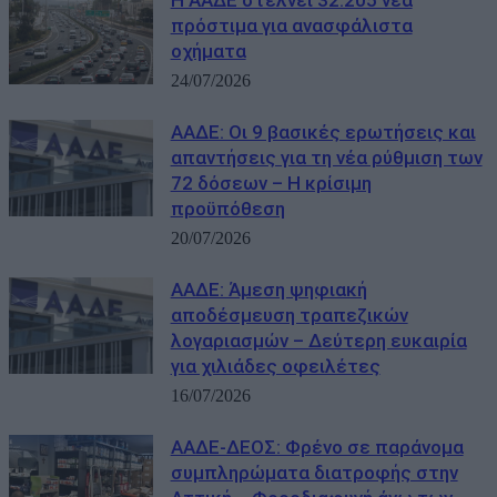
Η ΑΑΔΕ στέλνει 32.205 νέα
πρόστιμα για ανασφάλιστα
οχήματα
24/07/2026
ΑΑΔΕ: Οι 9 βασικές ερωτήσεις και
απαντήσεις για τη νέα ρύθμιση των
72 δόσεων – Η κρίσιμη
προϋπόθεση
20/07/2026
ΑΑΔΕ: Άμεση ψηφιακή
αποδέσμευση τραπεζικών
λογαριασμών – Δεύτερη ευκαιρία
για χιλιάδες οφειλέτες
16/07/2026
ΑΑΔΕ-ΔΕΟΣ: Φρένο σε παράνομα
συμπληρώματα διατροφής στην