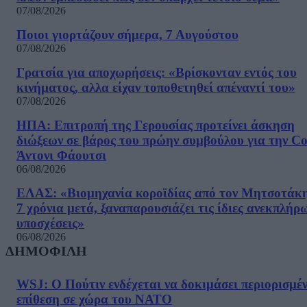
07/08/2026
Ποιοι γιορτάζουν σήμερα, 7 Αυγούστου
07/08/2026
Γρατσία για αποχωρήσεις: «Bρίσκονταν εντός του
κινήματος, αλλα είχαν τοποθετηθεί απέναντί του»
07/08/2026
ΗΠΑ: Επιτροπή της Γερουσίας προτείνει άσκηση
διώξεων σε βάρος του πρώην συμβούλου για την Co
Άντονι Φάουτσι
06/08/2026
ΕΛΑΣ: «Βιομηχανία κοροϊδίας από τον Μητσοτάκ
7 χρόνια μετά, ξαναπαρουσιάζει τις ίδιες ανεκπλήρ
υποσχέσεις»
06/08/2026
ΔΗΜΟΦΙΛΗ
WSJ: Ο Πούτιν ενδέχεται να δοκιμάσει περιορισμέ
επίθεση σε χώρα του ΝΑΤΟ