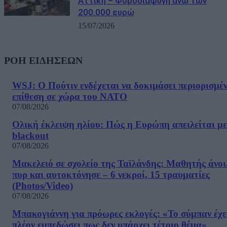
Αττική – Φοροδιαφυγή άνω των
200.000 ευρώ
15/07/2026
ΡΟΗ ΕΙΔΗΣΕΩΝ
WSJ: Ο Πούτιν ενδέχεται να δοκιμάσει περιορισμέ
επίθεση σε χώρα του ΝΑΤΟ
07/08/2026
Ολική έκλειψη ηλίου: Πώς η Ευρώπη απειλείται με
blackout
07/08/2026
Μακελειό σε σχολείο της Ταϊλάνδης: Μαθητής άνοι
πυρ και αυτοκτόνησε – 6 νεκροί, 15 τραυματίες
(Photos/Video)
07/08/2026
Μπακογιάννη για πρόωρες εκλογές: «Το σύμπαν έχε
πλέον εμπεδώσει πως δεν υπάρχει τέτοιο θέμα»