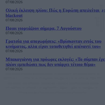
07/08/2026
Ολική έκλειψη ηλίου: Πώς η Ευρώπη απειλείται με
blackout
07/08/2026
Ποιοι γιορτάζουν σήμερα, 7 Αυγούστου
07/08/2026
Γρατσία για αποχωρήσεις: «Bρίσκονταν εντός του
κινήματος, αλλα είχαν τοποθετηθεί απέναντί του»
07/08/2026
Μπακογιάννη για πρόωρες εκλογές: «Το σύμπαν έχε
πλέον εμπεδώσει πως δεν υπάρχει τέτοιο θέμα»
07/08/2026
Μία ομάδα έμπειρων δημοσιογράφων δημιούργησαν πριν μερικά χρόνια το
dailypost.gr, με στόχο την αντικειμενική ενημέρωση και την ανάλυση πίσω από
τους τίτλους των ειδήσεων. Μαζί με μια μαχητική δημοσιογραφική ομάδα,
αποκαλύπτουν πολιτικά και παραπολιτικά θέματα, γράφουν επωνύμως την
άποψη τους, με γνώμονα τον ενημερωμένο αναγνώστη.