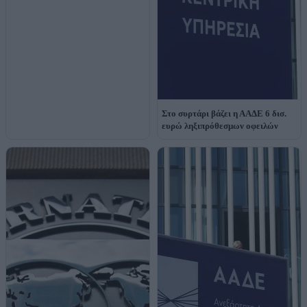
Στο συρτάρι βάζει η ΑΑΔΕ 6 δισ.
ευρώ ληξιπρόθεσμων οφειλών