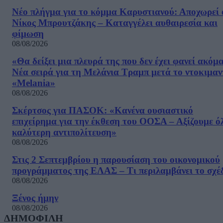
Νέο πλήγμα για το κόμμα Καρυστιανού: Αποχωρεί 
Νίκος Μπρουτζάκης – Καταγγέλει αυθαιρεσία και
φίμωση
08/08/2026
«Θα δείξει μια πλευρά της που δεν έχει φανεί ακόμ
Νέα σειρά για τη Μελάνια Τραμπ μετά το ντοκιμαν
«Melania»
08/08/2026
Σκέρτσος για ΠΑΣΟΚ: «Κανένα ουσιαστικό
επιχείρημα για την έκθεση του ΟΟΣΑ – Αξίζουμε ό
καλύτερη αντιπολίτευση»
08/08/2026
Στις 2 Σεπτεμβρίου η παρουσίαση του οικονομικού
προγράμματος της ΕΛΑΣ – Τι περιλαμβάνει το σχέ
08/08/2026
Ξένος ήμην
08/08/2026
ΔΗΜΟΦΙΛΗ