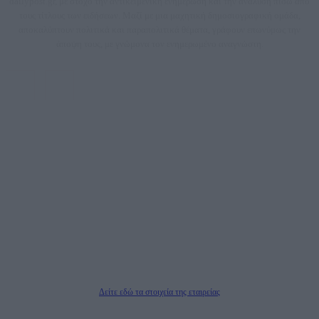
dailypost.gr, με στόχο την αντικειμενική ενημέρωση και την ανάλυση πίσω από
τους τίτλους των ειδήσεων. Μαζί με μια μαχητική δημοσιογραφική ομάδα,
αποκαλύπτουν πολιτικά και παραπολιτικά θέματα, γράφουν επωνύμως την
άποψη τους, με γνώμονα τον ενημερωμένο αναγνώστη.
DAILYPOST.GR – ΤΑΥΤΌΤΗΤΑ
Ιδιοκτήτρια εταιρεία: «ΝΟΗΣΙΣ ΙΚΕ»
Έδρα: Δήμος Αμαρουσίου Αττικής, Αγ. Αθανασίου αρ. 21, Τ.Κ. 15125
ΑΦΜ: 801093076, Δ.Ο.Υ.: ΚΕΦΟΔΕ ΑΤΤΙΚΗΣ, E-mail: press@dailypost.gr, Τηλ.
επικοινωνίας: 2108066997
Νόμιμος Εκπρόσωπος: Ζαχαρός Σταμάτης
Μέτοχοι: Ζαχαρός Σταμάτης, Κουβαράς Γεώργιος, ΥΠΗΡΕΣΙΕΣ ΠΡΟΗΓΜΕΝΗΣ
ΤΕΧΝΟΛΟΓΙΑΣ ΠΑΡΑΓΩΓΗΣ ΟΠΤΙΚΟΑΚΟΥΣΤΙΚΩΝ ΜΕΣΩΝ ΜΕΛΕΤΩΝ ΚΑΙ
ΠΑΡΟΧΗΣ ΥΠΗΡΕΣΙΩΝ PLD PLUS ΑΝΩΝ ΕΤΑΙΡΙΑ
Δικαιούχος του ονόματος τομέα (dailypost.gr): ΝΟΗΣΙΣ ΙΚΕ
Διευθυντής/Διαχειριστής: Ζαχαρός Σταμάτης
Διευθυντής Σύνταξης: Ρενάτο Λέκκα
Δείτε εδώ τα στοιχεία της εταιρείας