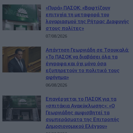
«Πυρά» ΠΑΣΟΚ: «Βαφτίζουν
επιτυχία τη μεταφορά του
λογαριασμού της Ρήτρας Διαφυγής
στους πολίτες»
07/08/2026
Απάντηση Γεωργιάδη σε Τσουκαλά:
«Το ΠΑΣΟΚ να διαβάσει όλα τα
έγγραφα και όχι μόνο όσα
εξυπηρετούν το πολιτικό τους
αφήγημα»
06/08/2026
Επανέρχεται το ΠΑΣΟΚ για τα
«σπιτάκια Ανακύκλωσης»: «Ο
Γεωργιάδης αμφισβητεί τα
συμπεράσματα της Επιτροπής
Δημοσιονομικού Ελέγχου»