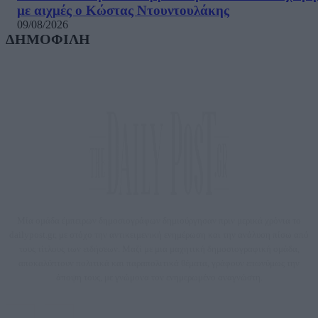
με αιχμές ο Κώστας Ντουντουλάκης
09/08/2026
ΔΗΜΟΦΙΛΗ
Μία ομάδα έμπειρων δημοσιογράφων δημιούργησαν πριν μερικά χρόνια το
dailypost.gr, με στόχο την αντικειμενική ενημέρωση και την ανάλυση πίσω από
τους τίτλους των ειδήσεων. Μαζί με μια μαχητική δημοσιογραφική ομάδα,
αποκαλύπτουν πολιτικά και παραπολιτικά θέματα, γράφουν επωνύμως την
άποψη τους, με γνώμονα τον ενημερωμένο αναγνώστη.