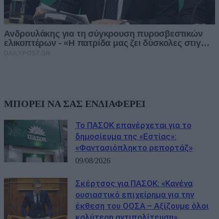
ΜΠΟΡΕΙ ΝΑ ΣΑΣ ΕΝΔΙΑΦΕΡΕΙ
Το ΠΑΣΟΚ επανέρχεται για το
δημοσίευμα της «Εστίας»:
«Φαντασιόπληκτο ρεπορτάζ»
09/08/2026
Σκέρτσος για ΠΑΣΟΚ: «Κανένα
ουσιαστικό επιχείρημα για την
έκθεση του ΟΟΣΑ – Αξίζουμε όλοι
καλύτερη αντιπολίτευση»