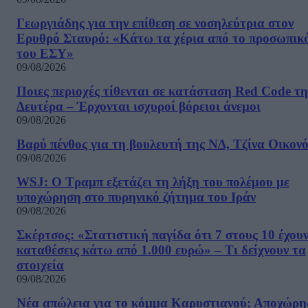
Γεωργιάδης για την επίθεση σε νοσηλεύτρια στον
Ερυθρό Σταυρό: «Κάτω τα χέρια από το προσωπικ
του ΕΣΥ»
09/08/2026
Ποιες περιοχές τίθενται σε κατάσταση Red Code τη
Δευτέρα – Έρχονται ισχυροί βόρειοι άνεμοι
09/08/2026
Βαρύ πένθος για τη βουλευτή της ΝΔ, Τζίνα Οικον
09/08/2026
WSJ: Ο Τραμπ εξετάζει τη λήξη του πολέμου με
υποχώρηση στο πυρηνικό ζήτημα του Ιράν
09/08/2026
Σκέρτσος: «Στατιστική παγίδα ότι 7 στους 10 έχου
καταθέσεις κάτω από 1.000 ευρώ» – Τι δείχνουν τα
στοιχεία
09/08/2026
Νέα απώλεια για το κόμμα Καρυστιανού: Αποχώρη