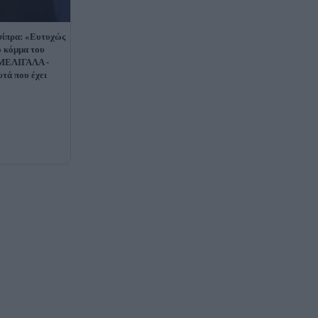
σίπρα: «Ευτυχώς
ο κόμμα του
ΜΕΛΙΓΑΛΑ -
υτά που έχει