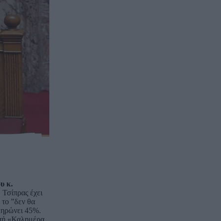
υ κ.
. Τσίπρας έχει
 το ”δεν θα
ληρώνει 45%.
μπή «Καλημέρα