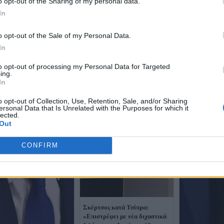
o opt-out of the Sharing of my personal data.
In
o opt-out of the Sale of my Personal Data.
In
to opt-out of processing my Personal Data for Targeted
ing.
In
o opt-out of Collection, Use, Retention, Sale, and/or Sharing
ersonal Data that Is Unrelated with the Purposes for which it
lected.
Out
CONFIRM
Σκέρτσος κατά Τσίπρα:
«Επιστρέφει με νέα διχαστικά