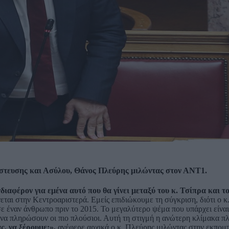
στευσης και Ασύλου, Θάνος Πλεύρης μιλώντας στον ΑΝΤ1.
ιαφέρον για εμένα αυτό που θα γίνει μεταξύ του κ. Τσίπρα και το
ίνεται στην Κεντροαριστερά. Εμείς επιδιώκουμε τη σύγκριση, διότι ο κ
ε έναν άνθρωπο πριν το 2015. Το μεγαλύτερο ψέμα που υπάρχει είναι
α πληρώσουν οι πιο πλούσιοι. Αυτή τη στιγμή η ανώτερη κλίμακα π
ς, να ξέρουμε;»,
ανέφερε αρχικά ο κ. Πλεύρης μιλώντας στην εκπο