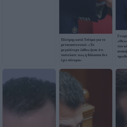
Γεωργ
Πλεύρης κατά Τσίπρα για το
«Θεωρ
μεταναστευτικό: «Το
του κ
μεγαλύτερο λάθος ήταν ότι
ανακή
πιστεύατε πως η θάλασσα δεν
πρωθ
έχει σύνορα»