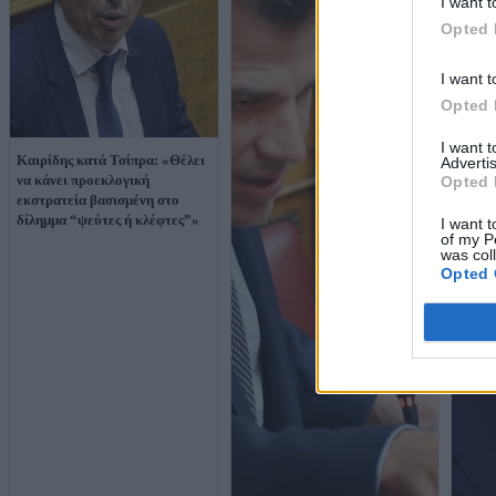
I want t
Opted 
I want t
Opted 
I want 
Καιρίδης κατά Τσίπρα: «Θέλει
Advertis
να κάνει προεκλογική
Opted 
εκστρατεία βασισμένη στο
δίλημμα “ψεύτες ή κλέφτες”»
I want t
of my P
was col
Opted 