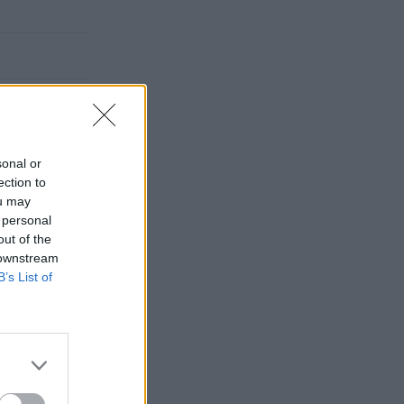
sonal or
ection to
ou may
 personal
out of the
 downstream
B’s List of