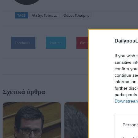
TAGS
Aλέξης Τσίπρας
Θάνος Πλεύρης
Dailypost.
Facebook
Twitter
Pinterest
WhatsApp
If you wish 
sensitive in
confirm you
continue se
information 
further disc
Σχετικά άρθρα
participants
Downstream 
Persona