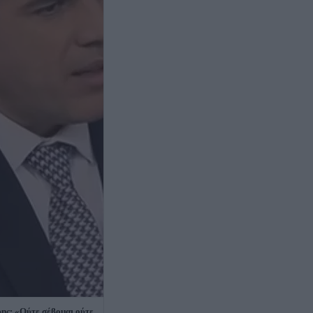
ης: «Ούτε σέβομαι ούτε