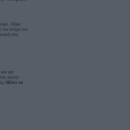
σουμε. Πάμε
 τον στόχο τον
ακτική που
και για
ένας πρώην
ύς;
Θέλει να