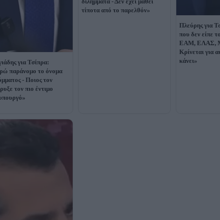
διλήμματα - Δεν έχει μάθει
τίποτα από το παρελθόν»
Πλεύρης για Τ
που δεν είπε τ
ΕΑΜ, ΕΛΑΣ, 
Κρίνεται για α
κάνει»
ιάδης για Τσίπρα:
ώ παράνομο το όνομα
όμματος - Ποιος τον
ρυξε τον πιο έντιμο
υπουργό»