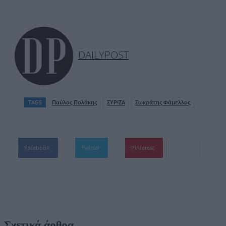
DAILYPOST
TAGS
Παύλος Πολάκης
ΣΥΡΙΖΑ
Σωκράτης Φάμελλος
Facebook
Twitter
Pinterest
Σχετικά άρθρα