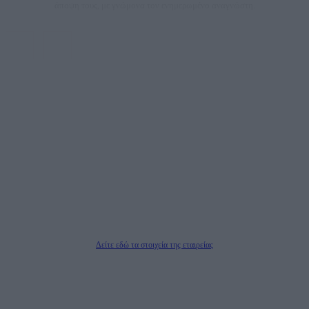
άποψη τους, με γνώμονα τον ενημερωμένο αναγνώστη.
DAILYPOST.GR – ΤΑΥΤΌΤΗΤΑ
Ιδιοκτήτρια εταιρεία: «ΝΟΗΣΙΣ ΙΚΕ»
Έδρα: Δήμος Αμαρουσίου Αττικής, Αγ. Αθανασίου αρ. 21, Τ.Κ. 15125
ΑΦΜ: 801093076, Δ.Ο.Υ.: ΚΕΦΟΔΕ ΑΤΤΙΚΗΣ, E-mail: press@dailypost.gr, Τηλ.
επικοινωνίας: 2108066997
Νόμιμος Εκπρόσωπος: Ζαχαρός Σταμάτης
Μέτοχοι: Ζαχαρός Σταμάτης, Κουβαράς Γεώργιος, ΥΠΗΡΕΣΙΕΣ ΠΡΟΗΓΜΕΝΗΣ
ΤΕΧΝΟΛΟΓΙΑΣ ΠΑΡΑΓΩΓΗΣ ΟΠΤΙΚΟΑΚΟΥΣΤΙΚΩΝ ΜΕΣΩΝ ΜΕΛΕΤΩΝ ΚΑΙ
ΠΑΡΟΧΗΣ ΥΠΗΡΕΣΙΩΝ PLD PLUS ΑΝΩΝ ΕΤΑΙΡΙΑ
Δικαιούχος του ονόματος τομέα (dailypost.gr): ΝΟΗΣΙΣ ΙΚΕ
Διευθυντής/Διαχειριστής: Ζαχαρός Σταμάτης
Διευθυντής Σύνταξης: Ρενάτο Λέκκα
Δείτε εδώ τα στοιχεία της εταιρείας