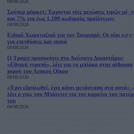
08/08/2026
Σούπερ μάρκετ: Έρχονται νέες μειώσεις τιμών μέχρ
και 7% για έως 1.100 κωδικούς προϊόντων»
08/08/2026
Ειδικό Χωροταξικό για τον Τουρισμό: Οι νέοι κανό
για επενδύσεις και νησιά
08/08/2026
Ο Τραμπ προσφεύγει στο Ανώτατο Δικαστήριο:
«Εθνική ντροπή», λέει για το μπλόκο στην αίθουσα
χορού του Λευκού Οίκου
08/08/2026
«Έχει εξαπλωθεί, έχει κάνει μετάσταση στα οστά» –
λέει ο γιος του Μπάιντεν για τον καρκίνο του πατέ
του
08/08/2026
Μία ομάδα έμπειρων δημοσιογράφων δημιούργησαν πριν μερικά χρόνια το
dailypost.gr, με στόχο την αντικειμενική ενημέρωση και την ανάλυση πίσω από
τους τίτλους των ειδήσεων. Μαζί με μια μαχητική δημοσιογραφική ομάδα,
αποκαλύπτουν πολιτικά και παραπολιτικά θέματα, γράφουν επωνύμως την