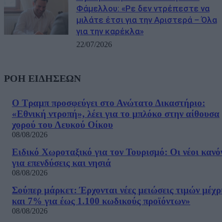
Φάμελλου: «Ρε δεν ντρέπεστε να
μιλάτε έτσι για την Αριστερά – Όλα
για την καρέκλα»
22/07/2026
ΡΟΗ ΕΙΔΗΣΕΩΝ
Ο Τραμπ προσφεύγει στο Ανώτατο Δικαστήριο:
«Εθνική ντροπή», λέει για το μπλόκο στην αίθουσα
χορού του Λευκού Οίκου
08/08/2026
Ειδικό Χωροταξικό για τον Τουρισμό: Οι νέοι κανό
για επενδύσεις και νησιά
08/08/2026
Σούπερ μάρκετ: Έρχονται νέες μειώσεις τιμών μέχρ
και 7% για έως 1.100 κωδικούς προϊόντων»
08/08/2026