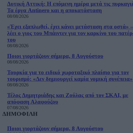
Δυτική Αττική: Η επόμενη ημέρα μετά τις πυρκαγιέ
Τα έργα Antinero και η αποκατάσταση
08/08/2026
«Έχει εξαπλωθεί, έχει κάνει μετάσταση στα οστά» –
λέει ο γιος του Μπάιντεν για τον καρκίνο του πατέ
του
08/08/2026
Ποιοι γιορτάζουν σήμερα, 8 Αυγούστου
08/08/2026
Τουρκία για το ειδικό χωροταξικό πλαίσιο για τον
τουρισμό: «Δεν δημιουργεί καμία νομική συνέπεια»
08/08/2026
Τέλος Δημητριάδης και Ζούλας από τον ΣΚΑΙ, με
απόφαση Αλαφούζου
07/08/2026
ΔΗΜΟΦΙΛΗ
Ποιοι γιορτάζουν σήμερα, 8 Αυγούστου