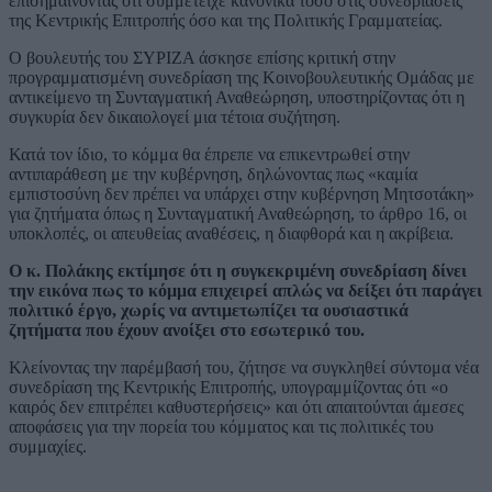
επισημαίνοντας ότι συμμετείχε κανονικά τόσο στις συνεδριάσεις
της Κεντρικής Επιτροπής όσο και της Πολιτικής Γραμματείας.
Ο βουλευτής του ΣΥΡΙΖΑ άσκησε επίσης κριτική στην
προγραμματισμένη συνεδρίαση της Κοινοβουλευτικής Ομάδας με
αντικείμενο τη Συνταγματική Αναθεώρηση, υποστηρίζοντας ότι η
συγκυρία δεν δικαιολογεί μια τέτοια συζήτηση.
Κατά τον ίδιο, το κόμμα θα έπρεπε να επικεντρωθεί στην
αντιπαράθεση με την κυβέρνηση, δηλώνοντας πως «καμία
εμπιστοσύνη δεν πρέπει να υπάρχει στην κυβέρνηση Μητσοτάκη»
για ζητήματα όπως η Συνταγματική Αναθεώρηση, το άρθρο 16, οι
υποκλοπές, οι απευθείας αναθέσεις, η διαφθορά και η ακρίβεια.
Ο κ. Πολάκης εκτίμησε ότι η συγκεκριμένη συνεδρίαση δίνει
την εικόνα πως το κόμμα επιχειρεί απλώς να δείξει ότι παράγει
πολιτικό έργο, χωρίς να αντιμετωπίζει τα ουσιαστικά
ζητήματα που έχουν ανοίξει στο εσωτερικό του.
Κλείνοντας την παρέμβασή του, ζήτησε να συγκληθεί σύντομα νέα
συνεδρίαση της Κεντρικής Επιτροπής, υπογραμμίζοντας ότι «ο
καιρός δεν επιτρέπει καθυστερήσεις» και ότι απαιτούνται άμεσες
αποφάσεις για την πορεία του κόμματος και τις πολιτικές του
συμμαχίες.