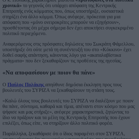
χρονικά»
το γεγονός ότι υπάρχει απόφαση της Κεντρικής
Επιτροπής ενός κόμματος που, όπως υποστήριξε, ουσιαστικά
στηρίζει ένα άλλο κόμμα. Όπως ανέφερε, πρόκειται για μια
απόφαση που «μόνο ονειροκρίτες μπορούν να εξηγήσουν»,
προσθέτοντας ότι μέχρι σήμερα δεν έχει αποκτήσει συγκεκριμένο
πολιτικό περιεχόμενο.
Αναφερόμενος στις πρόσφατες δηλώσεις του Σωκράτη Φάμελλου,
υποστήριξε ότι ούτε μετά τη συνέντευξή του στο «Κόκκινο» έχει
δοθεί σαφής απάντηση, κάνοντας λόγο για «ακαταλαβίστικα
πράγματα» που δεν ξεκαθαρίζουν τις προθέσεις της ηγεσίας.
«Να αποφασίσουν με ποιον θα πάνε»
Ο
Παύλος Πολάκης
απηύθυνε δημόσια έκκληση προς τους
βουλευτές του ΣΥΡΙΖΑ να ξεκαθαρίσουν τη στάση τους.
«Καλώ όλους τους βουλευτές του ΣΥΡΙΖΑ να διαλέξουν με ποιον
θα πάνε, σύντομα, καθαρά και τίμια, απέναντι στον κόσμο που μας
ψήφισε και μας στήριξε», ανέφερε χαρακτηριστικά, ζητώντας το
ίδιο να πράξουν και τα μέλη της Κεντρικής Επιτροπής που έχουν
επιλέξει, όπως είπε, να στηρίξουν άλλο πολιτικό φορέα.
Παράλληλα, ξεκαθάρισε ότι ο ίδιος παραμένει στον ΣΥΡΙΖΑ,