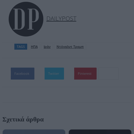
DAILYPOST
TAGS
ΗΠΑ
Ιράν
Ντόναλντ Τραμπ
Facebook
Twitter
Pinterest
Σχετικά άρθρα