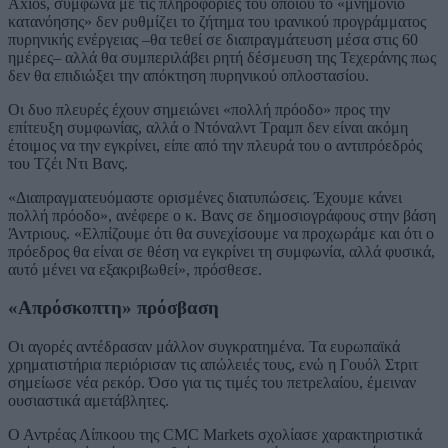
Axios, σύμφωνα με τις πληροφορίες του οποίου το «μνημόνιο
κατανόησης» δεν ρυθμίζει το ζήτημα του ιρανικού προγράμματος
πυρηνικής ενέργειας –θα τεθεί σε διαπραγμάτευση μέσα στις 60
ημέρες– αλλά θα συμπεριλάβει ρητή δέσμευση της Τεχεράνης πως
δεν θα επιδιώξει την απόκτηση πυρηνικού οπλοστασίου.
Οι δυο πλευρές έχουν σημειώνει «πολλή πρόοδο» προς την
επίτευξη συμφωνίας, αλλά ο Ντόναλντ Τραμπ δεν είναι ακόμη
έτοιμος να την εγκρίνει, είπε από την πλευρά του ο αντιπρόεδρός
του Τζέι Ντι Βανς.
«Διαπραγματευόμαστε ορισμένες διατυπώσεις. Έχουμε κάνει
πολλή πρόοδο», ανέφερε ο κ. Βανς σε δημοσιογράφους στην βάση
Άντριους. «Ελπίζουμε ότι θα συνεχίσουμε να προχωράμε και ότι ο
πρόεδρος θα είναι σε θέση να εγκρίνει τη συμφωνία, αλλά φυσικά,
αυτό μένει να εξακριβωθεί», πρόσθεσε.
«Απρόσκοπτη» πρόσβαση
Οι αγορές αντέδρασαν μάλλον συγκρατημένα. Τα ευρωπαϊκά
χρηματιστήρια περιόρισαν τις απώλειές τους, ενώ η Γουόλ Στριτ
σημείωσε νέα ρεκόρ. Όσο για τις τιμές του πετρελαίου, έμειναν
ουσιαστικά αμετάβλητες.
Ο Αντρέας Λίπκοου της CMC Markets σχολίασε χαρακτηριστικά