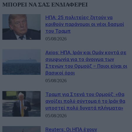
ΜΠΟΡΕΙ ΝΑ ΣΑΣ ΕΝΔΙΑΦΕΡΕΙ
ΗΠΑ: 25 πολιτείες ζητούν να
κριθούν παράνομοι οι νέοι δασμοί
του Τραμπ
05/08/2026
Axios: ΗΠΑ, Ιράν και Ομάν κοντά σε
συμφωνία για το άνοιγμα των
Στενών του Ορμούζ – Ποιοι είναι οι
βασικοί όροι
05/08/2026
Τραμπ για Στενά του Ορμούζ: «Θα
ανοίξει πολύ σύντομα ή το Ιράν θα
υποστεί πολύ δυνατά πλήγματα»
05/08/2026
Reuters: Οι ΗΠΑ έχουν