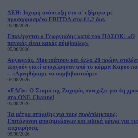
ΔΕΗ: Ισχυρή ανάπτυξη στο α΄ εξάμηνο με
προσαρμοσμένο EBITDA στα €1,2 δισ.
05/08/2026
Επανέρχεται ο Γεωργιάδης κατά του ΠΑΣΟΚ: «Ο
πανικός είναι κακός σύμβουλος»
05/08/2026
Αυγερινός, Μουτσάτσου και άλλα 20 πρώην στελέχ
εξηγούν γιατί αποχώρησαν από το κόμμα Καρυστια
– «Αρνηθήκαμε να συμβιβαστούμε»
05/08/2026
«ΕΔΩ»: Ο Σταμάτης Ζαχαρός συνεχίζει για 4η χρον
στο ONE Channel
05/08/2026
Τα μέτρα στήριξης για τους πυρόπληκτους:
Επιτάχυνση αποζημιώσεων και ειδικά μέτρα για τις
επιχειρήσεις
05/08/2026