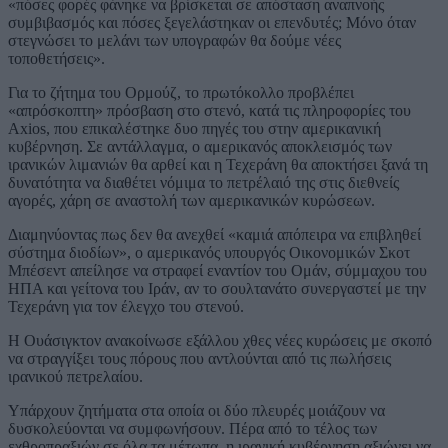
«πόσες φορές φάνηκε να βρίσκεται σε απόσταση αναπνοής
συμβιβασμός και πόσες ξεγελάστηκαν οι επενδυτές; Μόνο όταν
στεγνώσει το μελάνι των υπογραφών θα δούμε νέες
τοποθετήσεις».
Για το ζήτημα του Ορμούζ, το πρωτόκολλο προβλέπει
«απρόσκοπτη» πρόσβαση στο στενό, κατά τις πληροφορίες του
Axios, που επικαλέστηκε δυο πηγές του στην αμερικανική
κυβέρνηση. Σε αντάλλαγμα, ο αμερικανός αποκλεισμός των
ιρανικών λιμανιών θα αρθεί και η Τεχεράνη θα αποκτήσει ξανά τη
δυνατότητα να διαθέτει νόμιμα το πετρέλαιό της στις διεθνείς
αγορές, χάρη σε αναστολή των αμερικανικών κυρώσεων.
Διαμηνύοντας πως δεν θα ανεχθεί «καμιά απόπειρα να επιβληθεί
σύστημα διοδίων», ο αμερικανός υπουργός Οικονομικών Σκοτ
Μπέσεντ απείλησε να στραφεί εναντίον του Ομάν, σύμμαχου του
ΗΠΑ και γείτονα του Ιράν, αν το σουλτανάτο συνεργαστεί με την
Τεχεράνη για τον έλεγχο του στενού.
Η Ουάσιγκτον ανακοίνωσε εξάλλου χθες νέες κυρώσεις με σκοπό
να στραγγίξει τους πόρους που αντλούνται από τις πωλήσεις
ιρανικού πετρελαίου.
Υπάρχουν ζητήματα στα οποία οι δύο πλευρές μοιάζουν να
δυσκολεύονται να συμφωνήσουν. Πέρα από το τέλος των
εχθροπραξιών σε όλα τα μέτωπα, η ιρανική κυβέρνηση αξιώνει να