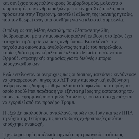
και συνέχισε τους πολύνεκρους βομβαρδισμούς, μολονότι ο
τερματισμός των εχθροπραξιών με το κίνημα Χεζμπολά, που
πρόσκειται στην Τεχεράνη, αποτελεί αξίωση της ιρανικής ηγεσίας,
που τον θεωρεί αναγκαία συνθήκη για να κλειστεί συμφωνία.
Ο πόλεμος στη Μέση Ανατολή, που ξέσπασε την 28η
Φεβρουαρίου, με την αμερικανοϊσραηλινή επίθεση στο Ιράν, έχει
στοιχίσει τη ζωή σε χιλιάδες ανθρώπους. Και κλόνισε την
παγκόσμια οικονομία, ανεβάζοντας τις τιμές του πετρελαίου,
κυρίως διότι η ιρανική πλευρά έκλεισε de facto το στενό του
Ορμούζ, στρατηγικής σημασίας για το διεθνές εμπόριο
υδρογονανθράκων.
Ενώ εντείνονταν οι ανησυχίες πως οι διαπραγματεύσεις κινδύνευαν
να καταρρεύσουν, πηγές του AFP στην αμερικανική κυβέρνηση
ανέφεραν πως διαμορφώθηκε πλαίσιο συμφωνίας με το Ιράν, το
οποίο προβλέπει παράταση για εξήντα ημέρες της κατάπαυσης του
πυρός σε εφαρμογή από την 8η Απριλίου, που ωστόσο χρειάζεται
να εγκριθεί από τον πρόεδρο Τραμπ.
Η εξέλιξη ακολούθησε ανταλλαγές πυρών του Ιράν και των ΗΠΑ
τη νύχτα της Τετάρτης, τις πιο σοβαρές εχθροπραξίες αφότου
κηρύχτηκε ανακωχή.
Την πληροφορία μετέδωσε αρχικά ο αμερικανικός ιστότοπος