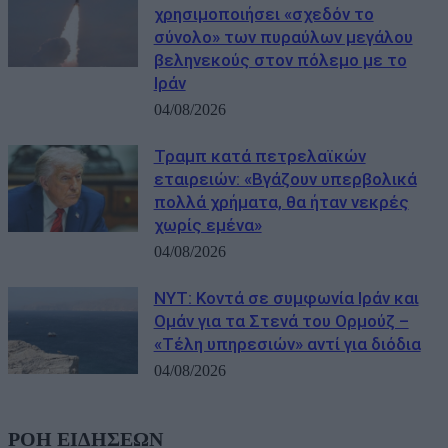
χρησιμοποιήσει «σχεδόν το
σύνολο» των πυραύλων μεγάλου
βεληνεκούς στον πόλεμο με το
Ιράν
04/08/2026
Τραμπ κατά πετρελαϊκών
εταιρειών: «Βγάζουν υπερβολικά
πολλά χρήματα, θα ήταν νεκρές
χωρίς εμένα»
04/08/2026
NYT: Κοντά σε συμφωνία Ιράν και
Ομάν για τα Στενά του Ορμούζ –
«Τέλη υπηρεσιών» αντί για διόδια
04/08/2026
ΡΟΗ ΕΙΔΗΣΕΩΝ