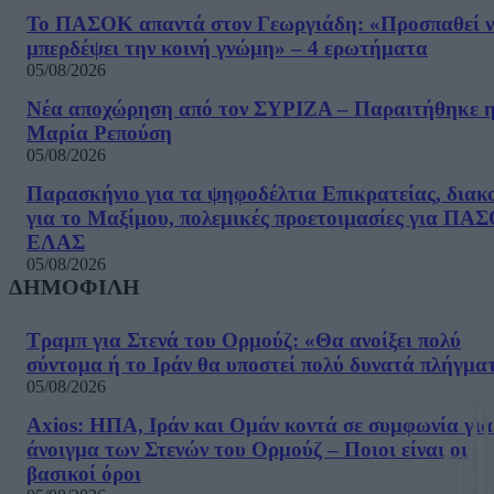
Το ΠΑΣΟΚ απαντά στον Γεωργιάδη: «Προσπαθεί 
μπερδέψει την κοινή γνώμη» – 4 ερωτήματα
05/08/2026
Νέα αποχώρηση από τον ΣΥΡΙΖΑ – Παραιτήθηκε 
Μαρία Ρεπούση
05/08/2026
Παρασκήνιο για τα ψηφοδέλτια Επικρατείας, διακ
για το Μαξίμου, πολεμικές προετοιμασίες για ΠΑ
ΕΛΑΣ
05/08/2026
ΔΗΜΟΦΙΛΗ
Τραμπ για Στενά του Ορμούζ: «Θα ανοίξει πολύ
σύντομα ή το Ιράν θα υποστεί πολύ δυνατά πλήγμα
05/08/2026
Axios: ΗΠΑ, Ιράν και Ομάν κοντά σε συμφωνία για
άνοιγμα των Στενών του Ορμούζ – Ποιοι είναι οι
βασικοί όροι