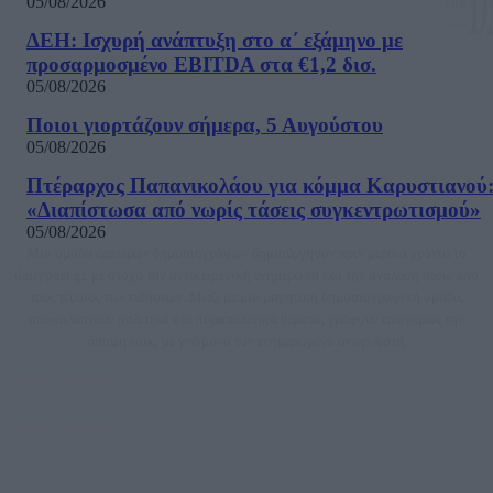
05/08/2026
ΔΕΗ: Ισχυρή ανάπτυξη στο α΄ εξάμηνο με
προσαρμοσμένο EBITDA στα €1,2 δισ.
05/08/2026
Ποιοι γιορτάζουν σήμερα, 5 Αυγούστου
05/08/2026
Πτέραρχος Παπανικολάου για κόμμα Καρυστιανού
«Διαπίστωσα από νωρίς τάσεις συγκεντρωτισμού»
05/08/2026
Μία ομάδα έμπειρων δημοσιογράφων δημιούργησαν πριν μερικά χρόνια το
dailypost.gr, με στόχο την αντικειμενική ενημέρωση και την ανάλυση πίσω από
τους τίτλους των ειδήσεων. Μαζί με μια μαχητική δημοσιογραφική ομάδα,
αποκαλύπτουν πολιτικά και παραπολιτικά θέματα, γράφουν επωνύμως την
άποψη τους, με γνώμονα τον ενημερωμένο αναγνώστη.
DAILYPOST.GR – ΤΑΥΤΌΤΗΤΑ