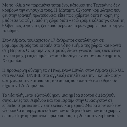
Με το κλίμα να παραμένει τεταμένο, κάτοικοι της Τεχεράνης δεν
κρύβουν την ανησυχία τους. Η Ματάμπ, 62χρονη κομμώτρια που
ζει στην ιρανική πρωτεύουσα, είπε πως χαίρεται διότι η κόρη της
μπόρεσε να φύγει από τη χώρα διότι «εδώ ζούμε κόλαση», αλλά τη
θλίβει πως ο γιος της ζει «από μέρα σε μέρα», χωρίς προοπτική για
το αύριο.
Στον Λίβανο, τουλάχιστον 17 άνθρωποι σκοτώθηκαν σε
βομβαρδισμούς του Ισραήλ στο νότιο τμήμα της χώρας και κοντά
στη Βηρυτό. Ο ισραηλινός στρατός έκανε γνωστό πως επεκτείνει
την «περιοχή επιχειρήσεων» που διεξάγει εναντίον του κινήματος
Χεζμπολά.
Η προσωρινή δύναμη των Ηνωμένων Εθνών στον Λίβανο (FINUL
στα γαλλικά, UNIFIL στα αγγλικά) στηλίτευσε την «κλιμάκωση»
αυτή, παρά την κατάπαυση του πυρός που υποτίθεται τέθηκε σε
ισχύ την 17η Απριλίου.
Τα νέα πλήγματα εξαπολύθηκαν μια ημέρα προτού διεξαχθούν
συνομιλίες του Λιβάνου και του Ισραήλ στην Ουάσιγκτον σε
επίπεδο στρατιωτικών επιτελείων και μερικά 24ωρα πριν από τον
νέο κύκλο διαπραγματεύσεων των κυβερνήσεων των δυο χωρών,
επίσης στην αμερικανική πρωτεύουσα, τη 2η και την 3η Ιουνίου.