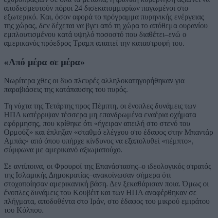
αποδεσμευτούν πόροι 24 δισεκατομμυρίων παγωμένοι στο
εξωτερικό. Και, όσον αφορά το πρόγραμμα πυρηνικής ενέργειας
της χώρας, δεν δέχεται να βγει από τη χώρα το απόθεμα ουρανίου
εμπλουτισμένου κατά υψηλό ποσοστό που διαθέτει–ενώ ο
αμερικανός πρόεδρος Τραμπ απαιτεί την καταστροφή του.
«Από μέρα σε μέρα»
Νωρίτερα χθες οι δυο πλευρές αλληλοκατηγορήθηκαν για
παραβιάσεις της κατάπαυσης του πυρός.
Τη νύχτα της Τετάρτης προς Πέμπτη, οι ένοπλες δυνάμεις των
ΗΠΑ κατέρριψαν τέσσερα μη επανδρωμένα εναέρια οχήματα
εφόρμησης, που κρίθηκε ότι «ήγειραν απειλή στο στενό του
Ορμούζ» και έπληξαν «σταθμό ελέγχου στο έδαφος στην Μπαντάρ
Αμπάς» από όπου υπήρχε κίνδυνος να εξαπολυθεί «πέμπτο»,
σύμφωνα με αμερικανό αξιωματούχο.
Σε αντίποινα, οι Φρουροί της Επανάστασης–ο ιδεολογικός στρατός
της Ισλαμικής Δημοκρατίας–ανακοίνωσαν σήμερα ότι
στοχοποίησαν αμερικανική βάση. Δεν ξεκαθάρισαν ποια. Όμως οι
ένοπλες δυνάμεις του Κουβέιτ και των ΗΠΑ αναφέρθηκαν σε
πλήγματα, αποδοθέντα στο Ιράν, στο έδαφος του μικρού εμιράτου
του Κόλπου.