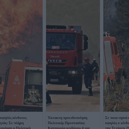
υψηλός κίνδυνος
Έκτακτη προειδοποίηση
Σε ποια νησιά 
γιάς: Σε πλήρη
Πολιτικής Προστασίας:
υψηλός ο κίνδ
οποίηση η Πολιτική
Κατηγορία κινδύνου 4 για
την Τετάρτη 2