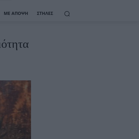
ΜΕ ΆΠΟΨΗ
ΣΤΉΛΕΣ
μότητα