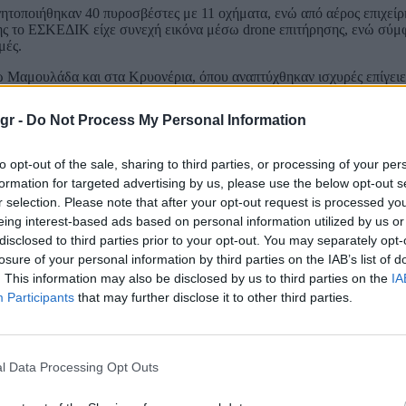
τοποιήθηκαν 40 πυροσβέστες με 11 οχήματα, ενώ από αέρος επιχείρ
ησης το ΕΣΚΕΔΙΚ είχε συνεχή εικόνα μέσω drone επιτήρησης, ενώ σύ
μές.
Μαμουλάδα και στα Κρυονέρια, όπου αναπτύχθηκαν ισχυρές επίγειες
κε σε λιγότερο από δύο ώρες, παρά τους ισχυρούς ανέμους που επικρα
gr -
Do Not Process My Personal Information
ικής Προστασίας, «η άμεση κινητοποίηση του επιχειρησιακού μηχανι
και των drones επιτήρησης, καθώς και η έγκαιρη έκδοση μηνυμάτων τ
to opt-out of the sale, sharing to third parties, or processing of your per
ά και να τεθούν υπό έλεγχο, χωρίς να εξελιχθούν σε μεγάλα συμβ
formation for targeted advertising by us, please use the below opt-out s
r selection. Please note that after your opt-out request is processed y
Αττικής προβλήματα προκάλεσαν οι ισχυροί άνεμοι, με τουλάχιστον 
eing interest-based ads based on personal information utilized by us or
disclosed to third parties prior to your opt-out. You may separately opt-
έου πολύ υψηλό κίνδυνο πυρκαγιάς (κατηγορία 4) για την Αττική
losure of your personal information by third parties on the IAB’s list of
Φθιώτιδα, Φωκίδα, Εύβοια και Σκύρο), το Βόρειο Αιγαίο (Λέσβο και
. This information may also be disclosed by us to third parties on the
IA
ώ υψηλός κίνδυνος (κατηγορία 3) προβλέπεται και σε αρκετές ακόμη π
Participants
that may further disclose it to other third parties.
ισμός, ενώ το υπουργείο Κλιματικής Κρίσης και Πολιτικής Προστασία
ας πιστά τις οδηγίες των αρμόδιων αρχών και αποφεύγοντας κάθ
ιά από αμέλεια.
l Data Processing Opt Outs