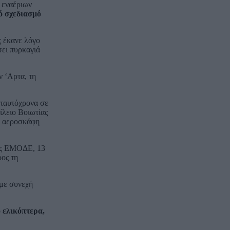
 εναέριων
ό σχεδιασμό
ς έκανε λόγο
σει πυρκαγιά
ν ‘Αρτα, τη
 ταυτόχρονα σε
ίλειο Βοιωτίας
ία αεροσκάφη
4ης ΕΜΟΔΕ, 13
ρος τη
 με συνεχή
 ελικόπτερα,