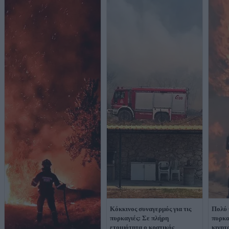
Κόκκινος συναγερμός για τις
Πολύ 
πυρκαγιές: Σε πλήρη
πυρκα
ετοιμότητα ο κρατικός
κινητ