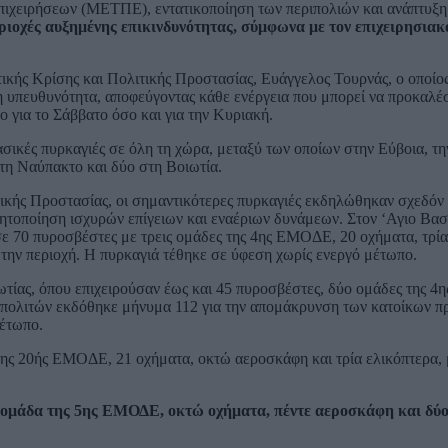
χειρήσεων (ΜΕΤΠΕ), εντατικοποίηση των περιπολιών και ανάπτυξη
ριοχές αυξημένης επικινδυνότητας, σύμφωνα με τον επιχειρησιακ
ικής Κρίσης και Πολιτικής Προστασίας, Ευάγγελος Τουρνάς, ο οποίο
ερη υπευθυνότητα, αποφεύγοντας κάθε ενέργεια που μπορεί να προκαλέ
ο για το Σάββατο όσο και για την Κυριακή.
ικές πυρκαγιές σε όλη τη χώρα, μεταξύ των οποίων στην Εύβοια, τη
στη Ναύπακτο και δύο στη Βοιωτία.
τικής Προστασίας, οι σημαντικότερες πυρκαγιές εκδηλώθηκαν σχεδόν
ητοποίηση ισχυρών επίγειων και εναέριων δυνάμεων. Στον ‘Αγιο Βασ
 σε 70 πυροσβέστες με τρεις ομάδες της 4ης ΕΜΟΔΕ, 20 οχήματα, τρ
 την περιοχή. Η πυρκαγιά τέθηκε σε ύφεση χωρίς ενεργό μέτωπο.
τίας, όπου επιχειρούσαν έως και 45 πυροσβέστες, δύο ομάδες της 
ν πολιτών εκδόθηκε μήνυμα 112 για την απομάκρυνση των κατοίκων π
μέτωπο.
της 20ής ΕΜΟΔΕ, 21 οχήματα, οκτώ αεροσκάφη και τρία ελικόπτερα,
α ομάδα της 5ης ΕΜΟΔΕ, οκτώ οχήματα, πέντε αεροσκάφη και δύο