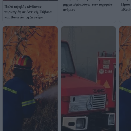
μηχανισμός λόγω των ισχυρών
Προστ
Πολύ υψηλός κίνδυνος
ανέμων
«Red
πυρκαγιάς σε Αττική, Εύβοια
και Βοιωτία τη Δευτέρα