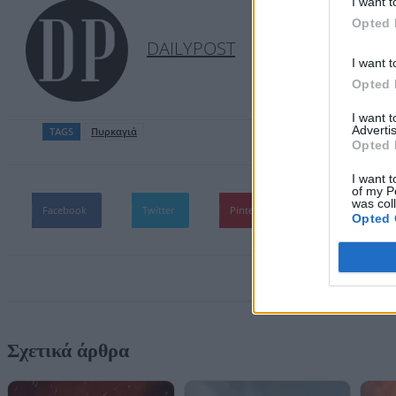
I want t
Opted 
DAILYPOST
I want t
Opted 
I want 
Advertis
TAGS
Πυρκαγιά
Opted 
I want t
of my P
was col
Facebook
Twitter
Pinterest
WhatsApp
Opted 
Σχετικά άρθρα