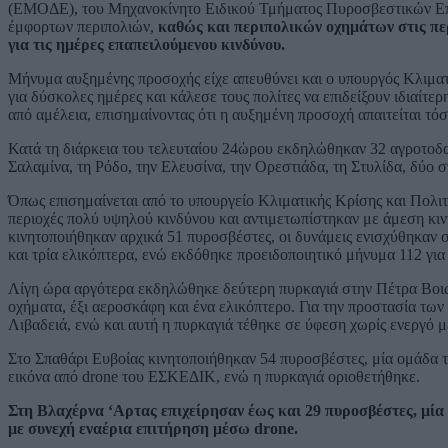
(ΕΜΟΔΕ), του Μηχανοκίνητο Ειδικού Τμήματος Πυροσβεστικών Επι
έμφορτων περιπολιών,
καθώς και περιπολικών οχημάτων στις πε
για τις ημέρες επαπειλούμενου κινδύνου.
Μήνυμα αυξημένης προσοχής είχε απευθύνει και ο υπουργός Κλιματ
για δύσκολες ημέρες και κάλεσε τους πολίτες να επιδείξουν ιδιαίτ
από αμέλεια, επισημαίνοντας ότι η αυξημένη προσοχή απαιτείται τόσ
Κατά τη διάρκεια του τελευταίου 24ώρου εκδηλώθηκαν 32 αγροτοδασ
Σαλαμίνα, τη Ρόδο, την Ελευσίνα, την Ορεστιάδα, τη Στυλίδα, δύο 
Όπως επισημαίνεται από το υπουργείο Κλιματικής Κρίσης και Πολι
περιοχές πολύ υψηλού κινδύνου και αντιμετωπίστηκαν με άμεση κιν
κινητοποιήθηκαν αρχικά 51 πυροσβέστες, οι δυνάμεις ενισχύθηκαν
και τρία ελικόπτερα, ενώ εκδόθηκε προειδοποιητικό μήνυμα 112 για
Λίγη ώρα αργότερα εκδηλώθηκε δεύτερη πυρκαγιά στην Πέτρα Βοιω
οχήματα, έξι αεροσκάφη και ένα ελικόπτερο. Για την προστασία τω
Λιβαδειά, ενώ και αυτή η πυρκαγιά τέθηκε σε ύφεση χωρίς ενεργό 
Στο Σπαθάρι Ευβοίας κινητοποιήθηκαν 54 πυροσβέστες, μία ομάδα 
εικόνα από drone του ΕΣΚΕΔΙΚ, ενώ η πυρκαγιά οριοθετήθηκε.
Στη Βλαχέρνα ‘Αρτας επιχείρησαν έως και 29 πυροσβέστες, μί
με συνεχή εναέρια επιτήρηση μέσω drone.