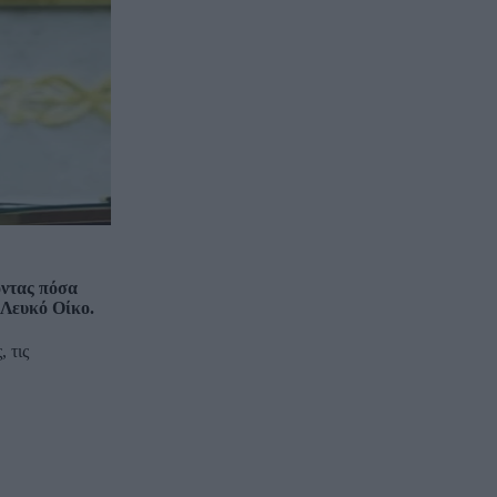
οντας πόσα
 Λευκό Οίκο.
 τις