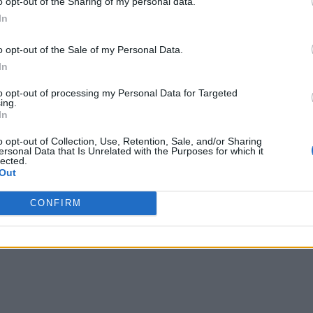
o opt-out of the Sharing of my personal data.
In
υ σε κινηματογραφικές και τηλεοπτικές παραγωγές, όπως η γνωστή συ
ικό ριάλιτι «The Apprentice» και στη σειρά «Fresh Prince of Bel-Air
o opt-out of the Sale of my Personal Data.
In
αμάχες με μεγάλες εταιρείες των μέσων ενημέρωσης και της τεχνολογί
to opt-out of processing my Personal Data for Targeted
ing.
025.
In
o opt-out of Collection, Use, Retention, Sale, and/or Sharing
διαμάχη σχετικά με την αναστολή των λογαριασμών του μετά τα γεγονό
ersonal Data that Is Unrelated with the Purposes for which it
lected.
Out
ρια η καθεμία.
εση.
μμύρια δολάρια μετά την αναστολή του λογαριασμού του Τραμπ στην 
CONFIRM
 τις συγκεκριμένες δικαστικές υποθέσεις θα διατεθεί για τη δημιουρ
θα δοθεί και στο καταπίστευμα που διαχειρίζεται το National Mall 