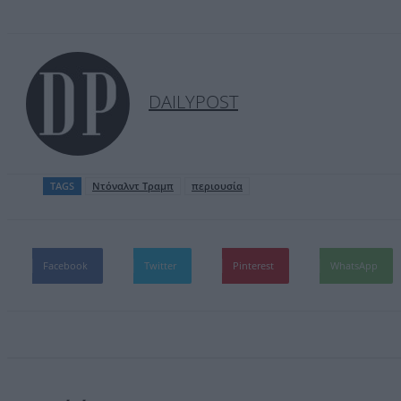
DAILYPOST
TAGS
Ντόναλντ Τραμπ
περιουσία
Facebook
Twitter
Pinterest
WhatsApp