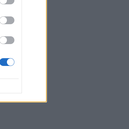
μμετοχή του
».
ας.
τα της 6ης
πλατφόρμα.
γία της
στην