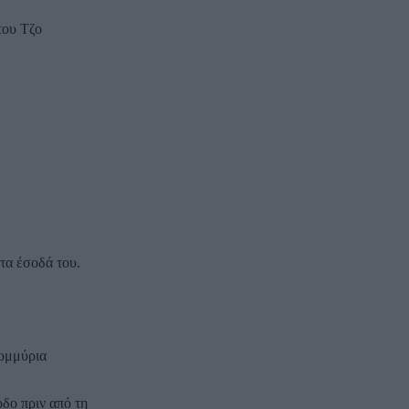
του Τζο
τα έσοδά του.
τομμύρια
δο πριν από τη