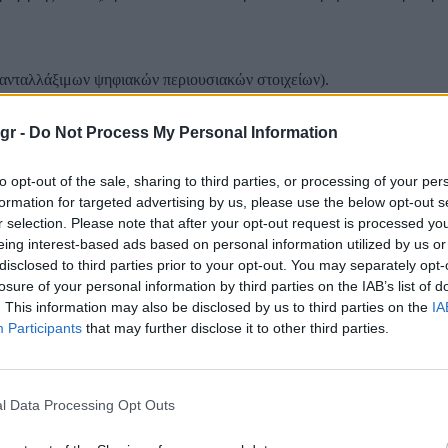
ανταλλάξιμων ψηφιακών περιουσιακών στοιχείων).
gr -
Do Not Process My Personal Information
.285 συναλλαγές σε μετοχές κατά τη διάρκεια του 2025, ενώ ο Τραμ
to opt-out of the sale, sharing to third parties, or processing of your per
 που σχετίζονται με τα κρυπτονομίσματα.
formation for targeted advertising by us, please use the below opt-out s
 εταιρεία που κυριαρχεί στην αγορά των μικροτσίπ τεχνητής νοημοσ
r selection. Please note that after your opt-out request is processed y
eing interest-based ads based on personal information utilized by us or
 λογαριασμό του Τραμπ αγόρασαν μετοχές της Nvidia αξίας μεταξύ 5 κ
disclosed to third parties prior to your opt-out. You may separately opt-
losure of your personal information by third parties on the IAB’s list of
ενδυτικές αποφάσεις.
. This information may also be disclosed by us to third parties on the
IA
Participants
that may further disclose it to other third parties.
ματίες που διαχειρίζονται τα κεφάλαιά μου και δεν συζητώ μαζί τους
l Data Processing Opt Outs
TRA το 2021, ο Ντόναλντ Τραμπ εξακολουθεί να λαμβάνει δύο συντ