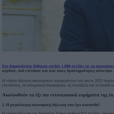
Στη δημοσιότητα δόθηκαν σχεδόν 1.000 σελίδες με τα οικονομι
κέρδισε, πού επένδυσε και από ποιες δραστηριότητες απέκτησε 
Η ετήσια δήλωση οικονομικών συμφερόντων του για το 2025 περιλαμβ
επενδύσεις, τα πνευματικά δικαιώματα, τις συντάξεις και τα έσοδά τ
Ακολουθούν τα έξι πιο εντυπωσιακά ευρήματα της έκ
1. Η μεγαλύτερη οικονομική δήλωση που έχει κατατεθεί
Η ετήσια δήλωση του Ντόναλντ Τραμπ αριθμεί 927 σελίδες, σύμφ