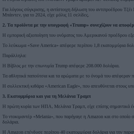
Για λόγους σύγκρισης, η αντίστοιχη δήλωση του αντιπροέδρου Τζέι 
Μπάιντεν, για το 2024, είχε μόλις 11 σελίδες.
2. Τα προϊόντα με την υπογραφή «Trump» συνεχίζουν να αποφέ
Η εμπορική αξιοποίηση του ονόματος του Αμερικανού προέδρου εξα
Το λεύκωμα «Save America» απέφερε περίπου 1,8 εκατομμύρια δολ
Παράλληλα:
Η Βίβλος με την επωνυμία Trump απέφερε 208.000 δολάρια.
Τα αθλητικά παπούτσια και τα αρώματα με το όνομά του απέφεραν π
Η συλλεκτική κιθάρα «American Eagle», που απευθύνεται στους υ
3. Εκατομμύρια και για τη Μελάνια Τραμπ
Η πρώτη κυρία των ΗΠΑ, Μελάνια Τραμπ, είχε επίσης σημαντικά έ
Το ντοκιμαντέρ «Melania», που παρήγαγε η Amazon και στο οποίο 
δολάρια.
Η Amazon επένδυσε περίπου 40 εκατομμύρια δολάρια για την παραγω