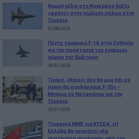
Νομοσχέδιο στο Κογκρέσο βάζει
«φρένο» στην πώληση όπλων στην
Τουρκία
01/08/2026
Πέντε τουρκικά F-16 στην Εσθονία
για την προστασία του εναέριου
χώρου της Βαλτικής
30/07/2026
Τραμπ: «Κανείς δεν θα μου πει σε
ποιον θα πουλήσουμε F-35» –
Μήνυμα σε Νετανιάχου για την
Τουρκία
28/07/2026
Τουρκικά ΜΜΕ για ΚΥΣΕΑ: «Η
Ελλάδα θα αγοράσει νέα
συστήματα αεράμυνας από τον