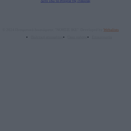
Δείτε εδώ τα στοιχεία της εταιρείας
© 2024 Πνευματικά δικαιώματα: "ΝΟΗΣΙΣ ΙΚΕ". Developed by
Webalists
Πολιτική απορρήτου
Όροι χρήσης
Επικοινωνία