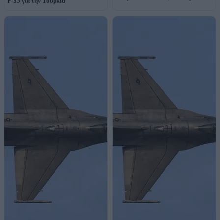
F-35 για την Τουρκία