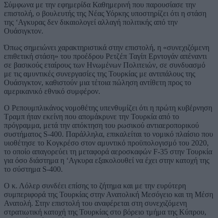
Σύμφωνα με την εφημερίδα Καθημερινή που παρουσίασε την
επιστολή, ο βουλευτής της Νέας Υόρκης υποστηρίζει ότι η στάση
της ‘Αγκυρας δεν δικαιολογεί αλλαγή πολιτικής από την
Ουάσιγκτον.
Όπως σημειώνει χαρακτηριστικά στην επιστολή, η «συνεχιζόμενη
επιθετική στάση» του προέδρου Ρετζέπ Ταγίπ Ερντογάν απέναντι
σε βασικούς εταίρους των Ηνωμένων Πολιτειών, σε συνδυασμό
με τις αμυντικές συνεργασίες της Τουρκίας με αντιπάλους της
Ουάσιγκτον, καθιστούν μια τέτοια πώληση αντίθετη προς το
αμερικανικό εθνικό συμφέρον.
Ο Ρεπουμπλικάνος νομοθέτης υπενθυμίζει ότι η πρώτη κυβέρνηση
Τραμπ ήταν εκείνη που απομάκρυνε την Τουρκία από το
πρόγραμμα, μετά την απόκτηση του ρωσικού αντιαεροπορικού
συστήματος S-400. Παράλληλα, επικαλείται το νομικό πλαίσιο που
υιοθέτησε το Κογκρέσο στον αμυντικό προϋπολογισμό του 2020,
το οποίο απαγορεύει τη μεταφορά αεροσκαφών F-35 στην Τουρκία
για όσο διάστημα η ‘Αγκυρα εξακολουθεί να έχει στην κατοχή της
το σύστημα S-400.
Ο κ. Λόλερ συνδέει επίσης το ζήτημα και με την ευρύτερη
συμπεριφορά της Τουρκίας στην Ανατολική Μεσόγειο και τη Μέση
Ανατολή. Στην επιστολή του αναφέρεται στη συνεχιζόμενη
στρατιωτική κατοχή της Τουρκίας στο βόρειο τμήμα της Κύπρου,