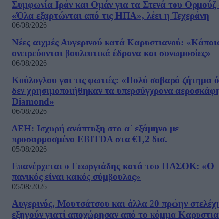
Συμφωνία Ιράν και Ομάν για τα Στενά του Ορμούζ 
«Όλα εξαρτώνται από τις ΗΠΑ», λέει η Τεχεράνη
06/08/2026
Νέες αιχμές Αυγερινού κατά Καρυστιανού: «Kάποι
ονειρεύονται βουλευτικά έδρανα και συνωμοσίες»
06/08/2026
Κούλογλου γαι τις φωτιές: «Πολύ σοβαρό ζήτημα ό
δεν χρησιμοποιήθηκαν τα υπερσύγχρονα αεροσκάφ
Diamond»
06/08/2026
ΔΕΗ: Ισχυρή ανάπτυξη στο α΄ εξάμηνο με
προσαρμοσμένο EBITDA στα €1,2 δισ.
05/08/2026
Επανέρχεται ο Γεωργιάδης κατά του ΠΑΣΟΚ: «Ο
πανικός είναι κακός σύμβουλος»
05/08/2026
Αυγερινός, Μουτσάτσου και άλλα 20 πρώην στελέχ
εξηγούν γιατί αποχώρησαν από το κόμμα Καρυστια