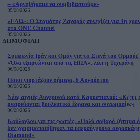
– «Αρνηθήκαμε να συμβιβαστούμε»
05/08/2026
«ΕΔΩ»: Ο Σταμάτης Ζαχαρός συνεχίζει για 4η χρον
στο ONE Channel
05/08/2026
ΔΗΜΟΦΙΛΗ
Συμφωνία Ιράν και Ομάν για τα Στενά του Ορμούζ 
«Όλα εξαρτώνται από τις ΗΠΑ», λέει η Τεχεράνη
06/08/2026
Ποιοι γιορτάζουν σήμερα, 6 Αυγούστου
06/08/2026
Νέες αιχμές Αυγερινού κατά Καρυστιανού: «Kάποι
ονειρεύονται βουλευτικά έδρανα και συνωμοσίες»
06/08/2026
Κούλογλου γαι τις φωτιές: «Πολύ σοβαρό ζήτημα ό
δεν χρησιμοποιήθηκαν τα υπερσύγχρονα αεροσκάφ
Diamond»