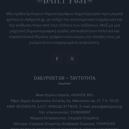
Μία ομάδα έμπειρων δημοσιογράφων δημιούργησαν πριν μερικά
χρόνια το dailypost.gr, με στόχο την αντικειμενική ενημέρωση και
την ανάλυση πίσω από τους τίτλους των ειδήσεων. Μαζί με μια
μαχητική δημοσιογραφική ομάδα, αποκαλύπτουν πολιτικά και
παραπολιτικά θέματα, γράφουν επωνύμως την άποψη τους, με
γνώμονα τον ενημερωμένο αναγνώστη.
DAILYPOST.GR – ΤΑΥΤΌΤΗΤΑ
Ιδιοκτήτρια εταιρεία: «ΝΟΗΣΙΣ ΙΚΕ»
Έδρα: Δήμος Αμαρουσίου Αττικής, Αγ. Αθανασίου αρ. 21, Τ.Κ. 15125
ΑΦΜ: 801093076, Δ.Ο.Υ.: ΚΕΦΟΔΕ ΑΤΤΙΚΗΣ, E-mail: press@dailypost.gr,
Τηλ. επικοινωνίας: 2108066997
Νόμιμος Εκπρόσωπος: Ζαχαρός Σταμάτης
Μέτοχοι: Ζαχαρός Σταμάτης, Κουβαράς Γεώργιος, ΥΠΗΡΕΣΙΕΣ