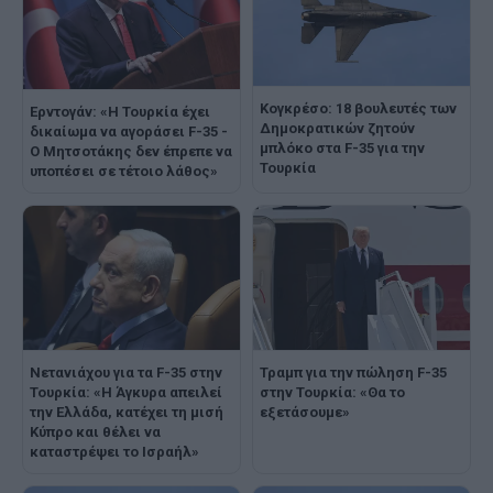
Κογκρέσο: 18 βουλευτές των
Ερντογάν: «Η Τουρκία έχει
Δημοκρατικών ζητούν
δικαίωμα να αγοράσει F-35 -
μπλόκο στα F-35 για την
Ο Μητσοτάκης δεν έπρεπε να
Τουρκία
υποπέσει σε τέτοιο λάθος»
Νετανιάχου για τα F-35 στην
Τραμπ για την πώληση F-35
Τουρκία: «Η Άγκυρα απειλεί
στην Τουρκία: «Θα το
την Ελλάδα, κατέχει τη μισή
εξετάσουμε»
Κύπρο και θέλει να
καταστρέψει το Ισραήλ»