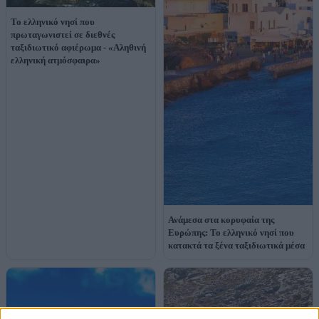
Το ελληνικό νησί που
πρωταγωνιστεί σε διεθνές
ταξιδιωτικό αφιέρωμα - «Αληθινή
ελληνική ατμόσφαιρα»
Ανάμεσα στα κορυφαία της
Ευρώπης: Το ελληνικό νησί που
κατακτά τα ξένα ταξιδιωτικά μέσα