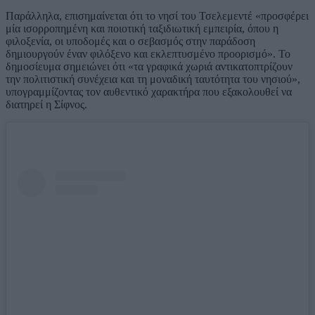
Παράλληλα, επισημαίνεται ότι το νησί του Τσελεμεντέ «προσφέρει
μία ισορροπημένη και ποιοτική ταξιδιωτική εμπειρία, όπου η
φιλοξενία, οι υποδομές και ο σεβασμός στην παράδοση
δημιουργούν έναν φιλόξενο και εκλεπτυσμένο προορισμό». Το
δημοσίευμα σημειώνει ότι «τα γραφικά χωριά αντικατοπτρίζουν
την πολιτιστική συνέχεια και τη μοναδική ταυτότητα του νησιού»,
υπογραμμίζοντας τον αυθεντικό χαρακτήρα που εξακολουθεί να
διατηρεί η Σίφνος.