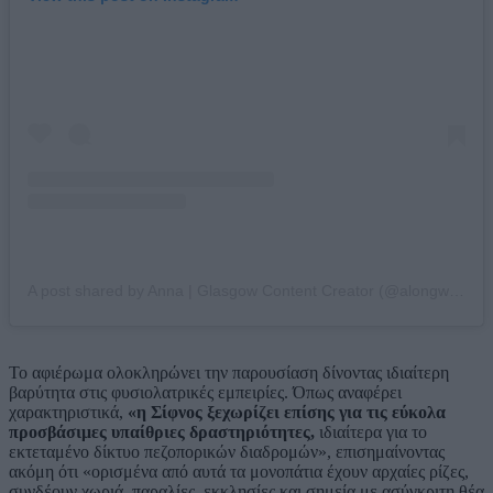
A post shared by Anna | Glasgow Content Creator (@alongwithanna_)
Το αφιέρωμα ολοκληρώνει την παρουσίαση δίνοντας ιδιαίτερη
βαρύτητα στις φυσιολατρικές εμπειρίες. Όπως αναφέρει
χαρακτηριστικά,
«η Σίφνος ξεχωρίζει επίσης για τις εύκολα
προσβάσιμες υπαίθριες δραστηριότητες,
ιδιαίτερα για το
εκτεταμένο δίκτυο πεζοπορικών διαδρομών», επισημαίνοντας
ακόμη ότι «ορισμένα από αυτά τα μονοπάτια έχουν αρχαίες ρίζες,
συνδέουν χωριά, παραλίες, εκκλησίες και σημεία με ασύγκριτη θέα