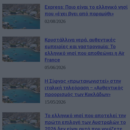
Express: Ποιο είναι το ελληνικό νησί
που «έχει βγει από παραμύθι»
02/08/2026
Κρυστάλλινα νερά, αυθεντικές
εμπειρίες και γαστρονομία: Το
ελληνικό νησί που αποθεώνει η Air
France
05/06/2026
Η Σίφνος «πρωταγωνιστεί» στην
ιταλική τηλεόραση – «Αυθεντικός
προορισμός των Κυκλάδων»
15/05/2026
Το ελληνικό νησί που αποτελεί την
πρώτη επιλογή των Αυστραλών το
2026 δεν είναι αυτό που νομίζετε