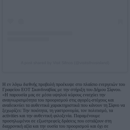
A post shared by Visit Sifnos (@visitsifnosisland)
Η εν λόγω διεθνής προβολή προέκυψε στο πλαίσιο ενεργειών του
Γραφείου ΕΟΤ Σκανδιναβίας με την στήριξη του Δήμου Σίφνου.
«Η παρουσία μας σε μέσα υψηλού κύρους ενισχύει την
αναγνωρισιμότητα του προορισμού στις αγορές-στόχους και
αναδεικνύει τα αυθεντικά χαρακτηριστικά που κάνουν τη Σίφνο να
ξεχωρίζει: Την ποιότητα, τη γαστρονομία, τον πολιτισμό, τα
activities και την αυθεντική φιλοξενία. Παραμένουμε
προσηλωμένοι σε εξωστρεφείς δράσεις που εστιάζουν στη
διαχρονική αξία και την ουσία του προορισμού και όχι σε