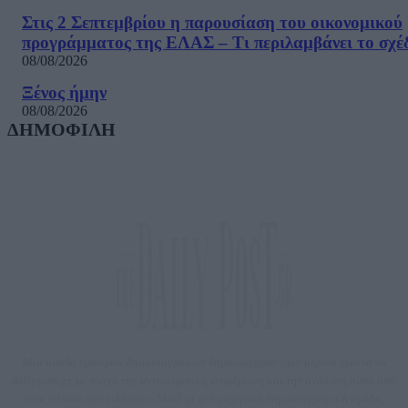
Στις 2 Σεπτεμβρίου η παρουσίαση του οικονομικού
προγράμματος της ΕΛΑΣ – Τι περιλαμβάνει το σχέ
08/08/2026
Ξένος ήμην
08/08/2026
ΔΗΜΟΦΙΛΗ
Μία ομάδα έμπειρων δημοσιογράφων δημιούργησαν πριν μερικά χρόνια το
dailypost.gr, με στόχο την αντικειμενική ενημέρωση και την ανάλυση πίσω από
τους τίτλους των ειδήσεων. Μαζί με μια μαχητική δημοσιογραφική ομάδα,