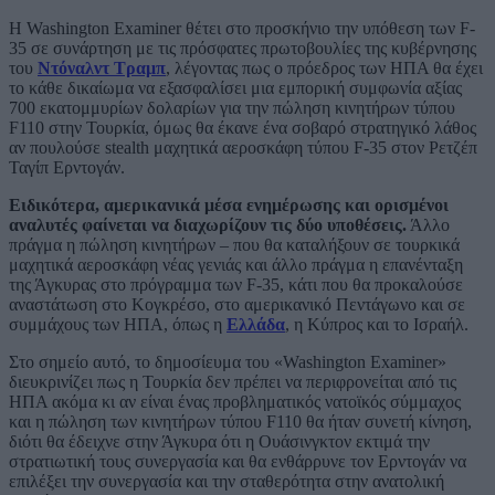
Η Washington Examiner θέτει στο προσκήνιο την υπόθεση των F-
35 σε συνάρτηση με τις πρόσφατες πρωτοβουλίες της κυβέρνησης
του
Ντόναλντ Τραμπ
, λέγοντας πως ο πρόεδρος των ΗΠΑ θα έχει
το κάθε δικαίωμα να εξασφαλίσει μια εμπορική συμφωνία αξίας
700 εκατομμυρίων δολαρίων για την πώληση κινητήρων τύπου
F110 στην Τουρκία, όμως θα έκανε ένα σοβαρό στρατηγικό λάθος
αν πουλούσε stealth μαχητικά αεροσκάφη τύπου F-35 στον Ρετζέπ
Ταγίπ Ερντογάν.
Ειδικότερα, αμερικανικά μέσα ενημέρωσης και ορισμένοι
αναλυτές φαίνεται να διαχωρίζουν τις δύο υποθέσεις.
Άλλο
πράγμα η πώληση κινητήρων – που θα καταλήξουν σε τουρκικά
μαχητικά αεροσκάφη νέας γενιάς και άλλο πράγμα η επανένταξη
της Άγκυρας στο πρόγραμμα των F-35, κάτι που θα προκαλούσε
αναστάτωση στο Κογκρέσο, στο αμερικανικό Πεντάγωνο και σε
συμμάχους των ΗΠΑ, όπως η
Ελλάδα
, η Κύπρος και το Ισραήλ.
Στο σημείο αυτό, το δημοσίευμα του «Washington Examiner»
διευκρινίζει πως η Τουρκία δεν πρέπει να περιφρονείται από τις
ΗΠΑ ακόμα κι αν είναι ένας προβληματικός νατοϊκός σύμμαχος
και η πώληση των κινητήρων τύπου F110 θα ήταν συνετή κίνηση,
διότι θα έδειχνε στην Άγκυρα ότι η Ουάσινγκτον εκτιμά την
στρατιωτική τους συνεργασία και θα ενθάρρυνε τον Ερντογάν να
επιλέξει την συνεργασία και την σταθερότητα στην ανατολική