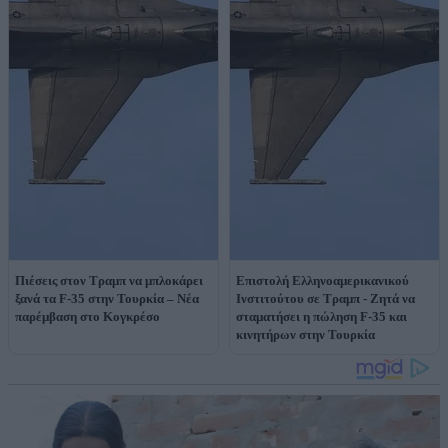
Πιέσεις στον Τραμπ να μπλοκάρει
Επιστολή Ελληνοαμερικανικού
ξανά τα F-35 στην Τουρκία – Νέα
Ινστιτούτου σε Τραμπ - Ζητά να
παρέμβαση στο Κογκρέσο
σταματήσει η πώληση F-35 και
κινητήρων στην Τουρκία