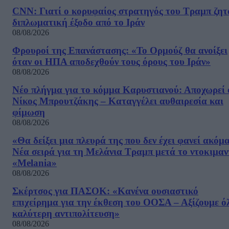
CNN: Γιατί ο κορυφαίος στρατηγός του Τραμπ ζητ
διπλωματική έξοδο από το Ιράν
08/08/2026
Φρουροί της Επανάστασης: «Το Ορμούζ θα ανοίξει
όταν οι ΗΠΑ αποδεχθούν τους όρους του Ιράν»
08/08/2026
Νέο πλήγμα για το κόμμα Καρυστιανού: Αποχωρεί 
Νίκος Μπρουτζάκης – Καταγγέλει αυθαιρεσία και
φίμωση
08/08/2026
«Θα δείξει μια πλευρά της που δεν έχει φανεί ακόμ
Νέα σειρά για τη Μελάνια Τραμπ μετά το ντοκιμαν
«Melania»
08/08/2026
Σκέρτσος για ΠΑΣΟΚ: «Κανένα ουσιαστικό
επιχείρημα για την έκθεση του ΟΟΣΑ – Αξίζουμε ό
καλύτερη αντιπολίτευση»
08/08/2026