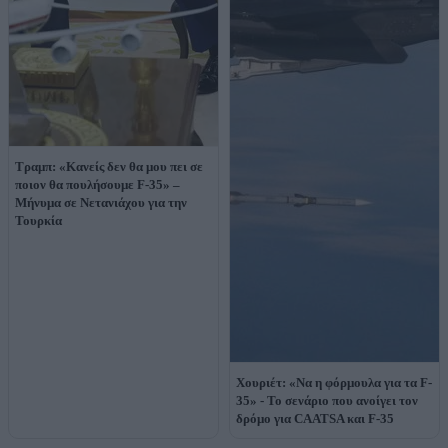
Τραμπ: «Κανείς δεν θα μου πει σε
ποιον θα πουλήσουμε F-35» –
Μήνυμα σε Νετανιάχου για την
Τουρκία
Χουριέτ: «Να η φόρμουλα για τα F-
35» - Το σενάριο που ανοίγει τον
δρόμο για CAATSA και F-35