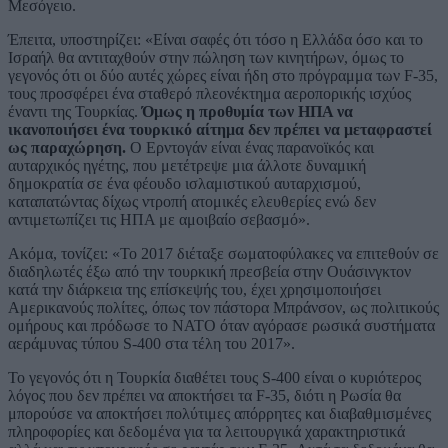
Μεσόγειο.
Έπειτα, υποστηρίζει: «Είναι σαφές ότι τόσο η Ελλάδα όσο και το
Ισραήλ θα αντιταχθούν στην πώληση των κινητήρων, όμως το
γεγονός ότι οι δύο αυτές χώρες είναι ήδη στο πρόγραμμα των F-35,
τους προσφέρει ένα σταθερό πλεονέκτημα αεροπορικής ισχύος
έναντι της Τουρκίας.
Όμως η προθυμία των ΗΠΑ να
ικανοποιήσει ένα τουρκικό αίτημα δεν πρέπει να μεταφραστεί
ως παραχώρηση.
Ο Ερντογάν είναι ένας παρανοϊκός και
αυταρχικός ηγέτης, που μετέτρεψε μια άλλοτε δυναμική
δημοκρατία σε ένα φέουδο ισλαμιστικού αυταρχισμού,
καταπατώντας δίχως ντροπή ατομικές ελευθερίες ενώ δεν
αντιμετωπίζει τις ΗΠΑ με αμοιβαίο σεβασμό».
Ακόμα, τονίζει: «Το 2017 διέταξε σωματοφύλακες να επιτεθούν σε
διαδηλωτές έξω από την τουρκική πρεσβεία στην Ουάσινγκτον
κατά την διάρκεια της επίσκεψής του, έχει χρησιμοποιήσει
Αμερικανούς πολίτες, όπως τον πάστορα Μπράνσον, ως πολιτικούς
ομήρους και πρόδωσε το NATO όταν αγόρασε ρωσικά συστήματα
αεράμυνας τύπου S-400 στα τέλη του 2017».
Το γεγονός ότι η Τουρκία διαθέτει τους S-400 είναι ο κυριότερος
λόγος που δεν πρέπει να αποκτήσει τα F-35, διότι η Ρωσία θα
μπορούσε να αποκτήσει πολύτιμες απόρρητες και διαβαθμισμένες
πληροφορίες και δεδομένα για τα λειτουργικά χαρακτηριστικά