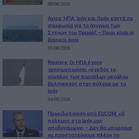
08/08/2026
Axios: ΗΠΑ, Ιράν και Ομάν κοντά σε
συμφωνία για το άνοιγμα των
Στενών του Ορμούζ – Ποιοι είναι οι
βασικοί όροι
05/08/2026
Reuters: Οι ΗΠΑ έχουν
χρησιμοποιήσει «σχεδόν το
σύνολο» των πυραύλων μεγάλου
βεληνεκούς στον πόλεμο με το
Ιράν
04/08/2026
Προειδοποίηση από EUCOM: «Ο
πόλεμος στο Ιράν μας
αποδυναμώνει – Δεν θα μπορούμε
να προστατεύουμε πλέον το