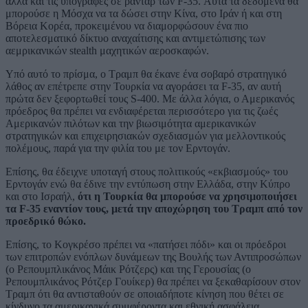
αλλά και τις υπογραφές σε ραντάρ των F-35. Αυτά τα δεδομένα θα
μπορούσε η Μόσχα να τα δώσει στην Κίνα, στο Ιράν ή και στη
Βόρεια Κορέα, προκειμένου να διαμορφώσουν ένα πιο
αποτελεσματικό δίκτυο αναχαίτισης και αντιμετώπισης των
αεμρικανικών stealth μαχητικών αεροσκαφών.
Υπό αυτό το πρίσμα, ο Τραμπ θα έκανε ένα σοβαρό στρατηγικό
λάθος αν επέτρεπε στην Τουρκία να αγοράσει τα F-35, αν αυτή
πρώτα δεν ξεφορτωθεί τους S-400. Με άλλα λόγια, ο Αμερικανός
πρόεδρος θα πρέπει να ενδιαφέρεται περισσότερο για τις ζωές
Αμερικανών πιλότων και την βιωσιμότητα αμερικανικών
στρατηγικών και επιχειρησιακών σχεδιασμών για μελλοντικούς
πολέμους, παρά για την φιλία του με τον Ερντογάν.
Επίσης, θα έδειχνε υποταγή στους πολιτικούς «εκβιασμούς» του
Ερντογάν ενώ θα έδινε την εντύπωση στην Ελλάδα, στην Κύπρο
και στο Ισραήλ,
ότι η Τουρκία θα μπορούσε να χρησιμοποιήσει
τα F-35 εναντίον τους, μετά την αποχώρηση του Τραμπ από τον
προεδρικό θώκο.
Επίσης, το Κογκρέσο πρέπει να «πατήσει πόδι» και οι πρόεδροι
των επιτροπών ενόπλων δυνάμεων της Βουλής των Αντιπροσώπων
(ο Ρεπουμπλικάνος Μάικ Ρότζερς) και της Γερουσίας (ο
Ρεπουμπλικάνος Ρότζερ Γουίκερ) θα πρέπει να ξεκαθαρίσουν στον
Τραμπ ότι θα αντισταθούν σε οποιαδήποτε κίνηση που θέτει σε
κίνδυνο τα αμερικανικά συμφέροντα και εθνική ασφάλεια.