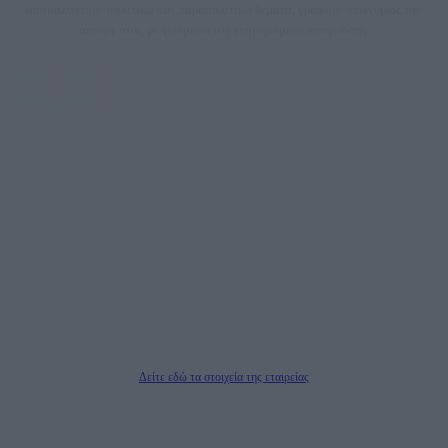
αποκαλύπτουν πολιτικά και παραπολιτικά θέματα, γράφουν επωνύμως την
άποψη τους, με γνώμονα τον ενημερωμένο αναγνώστη.
DAILYPOST.GR – ΤΑΥΤΌΤΗΤΑ
Ιδιοκτήτρια εταιρεία: «ΝΟΗΣΙΣ ΙΚΕ»
Έδρα: Δήμος Αμαρουσίου Αττικής, Αγ. Αθανασίου αρ. 21, Τ.Κ. 15125
ΑΦΜ: 801093076, Δ.Ο.Υ.: ΚΕΦΟΔΕ ΑΤΤΙΚΗΣ, E-mail: press@dailypost.gr, Τηλ.
επικοινωνίας: 2108066997
Νόμιμος Εκπρόσωπος: Ζαχαρός Σταμάτης
Μέτοχοι: Ζαχαρός Σταμάτης, Κουβαράς Γεώργιος, ΥΠΗΡΕΣΙΕΣ ΠΡΟΗΓΜΕΝΗΣ
ΤΕΧΝΟΛΟΓΙΑΣ ΠΑΡΑΓΩΓΗΣ ΟΠΤΙΚΟΑΚΟΥΣΤΙΚΩΝ ΜΕΣΩΝ ΜΕΛΕΤΩΝ ΚΑΙ
ΠΑΡΟΧΗΣ ΥΠΗΡΕΣΙΩΝ PLD PLUS ΑΝΩΝ ΕΤΑΙΡΙΑ
Δικαιούχος του ονόματος τομέα (dailypost.gr): ΝΟΗΣΙΣ ΙΚΕ
Διευθυντής/Διαχειριστής: Ζαχαρός Σταμάτης
Διευθυντής Σύνταξης: Ρενάτο Λέκκα
Δείτε εδώ τα στοιχεία της εταιρείας