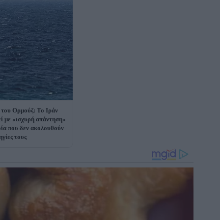
 του Ορμούζ: Το Ιράν
εί με «ισχυρή απάντηση»
οία που δεν ακολουθούν
ηγίες τους