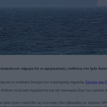
νακοίνωσε σήμερα ότι οι αμερικανικές επιθέσεις στο Ιράν διατ
ν άμεσα το σταδιακό άνοιγμα των στρατηγικής σημασίας
Στενών του 
ο κίνδυνο τα ζωτικά συμφέροντα και την οικονομία όλων των κρατών 
ου Ιράν έχουν επανέλθει τις τελευταίες δύο εβδομάδες σε περίπου 5
 ότι η ικανότητα διέλευσης επεκτείνεται μόνο για πλοία που έχουν λά