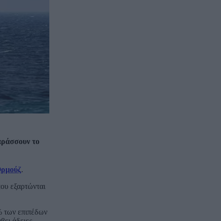
αράσσουν το
Ορμούζ
.
που εξαρτώνται
0% των επιπέδων
βει άδειες