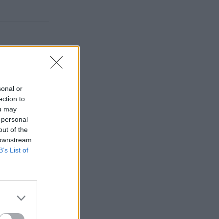
sonal or
ection to
ou may
 personal
out of the
 downstream
B’s List of