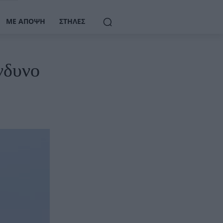
ΜΕ ΆΠΟΨΗ
ΣΤΉΛΕΣ
νδυνο