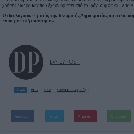
χρήσης διαδρομών που έχουν οριστεί από το Ιράν, σύμφωνα με τ
Ο ιδεολογικός στρατός της Ισλαμικής Δημοκρατίας προειδοποί
«συντριπτική απάντηση».
DAILYPOST
TAGS
ΗΠΑ
Ιράν
Στενά του Ορμούζ
Facebook
Twitter
Pinterest
WhatsApp