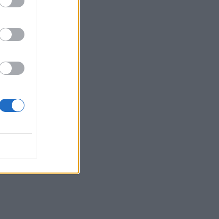
ι τα Στενά του
ατηγορεί ΗΠΑ
 παραβίαση της