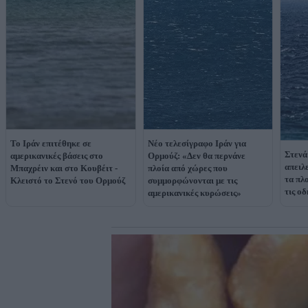
Το Ιράν επιτέθηκε σε
Νέο τελεσίγραφο Ιράν για
Στενά
αμερικανικές βάσεις στο
Ορμούζ: «Δεν θα περνάνε
απειλ
Μπαχρέιν και στο Κουβέιτ -
πλοία από χώρες που
τα πλ
Κλειστό το Στενό του Ορμούζ
συμμορφώνονται με τις
τις οδ
αμερικανικές κυρώσεις»