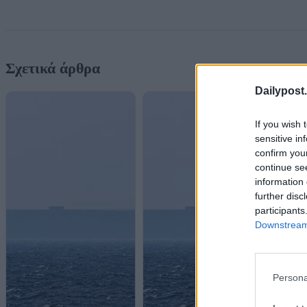
Σχετικά άρθρα
Dailypost.
If you wish 
sensitive in
confirm you
continue se
information 
further disc
participants
Downstream 
Persona