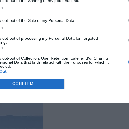
o opt-out of the Sharing of my personal data.
In
o opt-out of the Sale of my Personal Data.
In
Απειλές του Ιράν κατά των
άν απειλεί με κλείσιμο
ΗΠΑ για τα Στενά του Ορμούζ:
to opt-out of processing my Personal Data for Targeted
Το Ιράν Κλείνε
ρμούζ σε περίπτωση
ing.
«Κάντε πίσω, είναι δικιά μας
Ορμούζ και κ
In
σης των ΗΠΑ
υπόθεση»
και Ισραήλ για
εκεχειρίας
o opt-out of Collection, Use, Retention, Sale, and/or Sharing
ersonal Data that Is Unrelated with the Purposes for which it
lected.
Out
CONFIRM