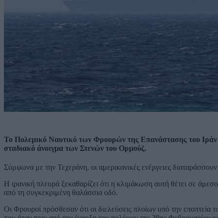
Το Πολεμικό Ναυτικό των Φρουρών της Επανάστασης του Ιράν α
σταδιακό άνοιγμα των Στενών του Ορμούζ.
Σύμφωνα με την Τεχεράνη, οι αμερικανικές ενέργειες διαταράσσου
Η ιρανική πλευρά ξεκαθαρίζει ότι η κλιμάκωση αυτή θέτει σε άμεσ
από τη συγκεκριμένη θαλάσσια οδό.
Οι Φρουροί πρόσθεσαν ότι οι διελεύσεις πλοίων υπό την εποπτεία τ
που ήταν πριν από την έναρξη του πολέμου της 28ης Φεβρουαρίου και