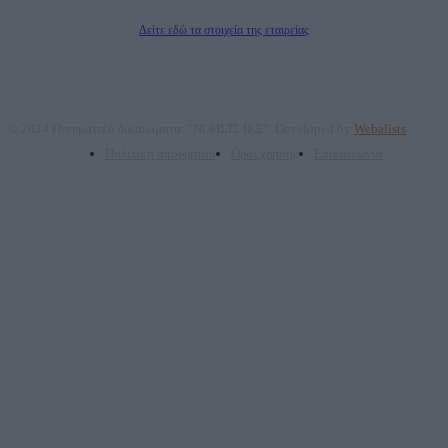
Διευθυντής Σύνταξης: Ρενάτο Λέκκα
Δείτε εδώ τα στοιχεία της εταιρείας
© 2024 Πνευματικά δικαιώματα: "ΝΟΗΣΙΣ ΙΚΕ". Developed by
Webalists
Πολιτική απορρήτου
Όροι χρήσης
Επικοινωνία