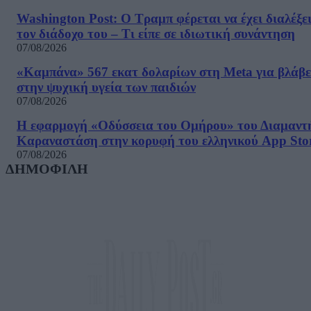
Washington Post: Ο Τραμπ φέρεται να έχει διαλέξε
τον διάδοχο του – Τι είπε σε ιδιωτική συνάντηση
07/08/2026
«Καμπάνα» 567 εκατ δολαρίων στη Meta για βλάβε
στην ψυχική υγεία των παιδιών
07/08/2026
Η εφαρμογή «Οδύσσεια του Ομήρου» του Διαμαντ
Καραναστάση στην κορυφή του ελληνικού App Sto
07/08/2026
ΔΗΜΟΦΙΛΗ