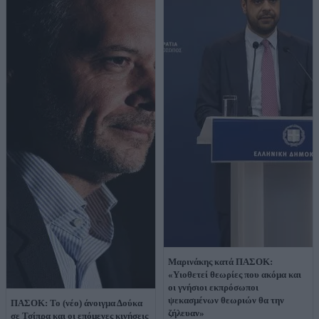
Μαρινάκης κατά ΠΑΣΟΚ:
«Υιοθετεί θεωρίες που ακόμα και
οι γνήσιοι εκπρόσωποι
ψεκασμένων θεωριών θα την
ΠΑΣΟΚ: Το (νέο) άνοιγμα Δούκα
ζήλευαν»
σε Τσίπρα και οι επόμενες κινήσεις