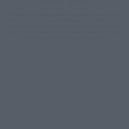
Μία ομάδα έμπειρων δημοσιογράφων δημιούργησαν πριν μερικά χρόνια το
dailypost.gr, με στόχο την αντικειμενική ενημέρωση και την ανάλυση πίσω από
τους τίτλους των ειδήσεων. Μαζί με μια μαχητική δημοσιογραφική ομάδα,
αποκαλύπτουν πολιτικά και παραπολιτικά θέματα, γράφουν επωνύμως την
άποψη τους, με γνώμονα τον ενημερωμένο αναγνώστη.
DAILYPOST.GR – ΤΑΥΤΌΤΗΤΑ
Ιδιοκτήτρια εταιρεία: «ΝΟΗΣΙΣ ΙΚΕ»
Έδρα: Δήμος Αμαρουσίου Αττικής, Αγ. Αθανασίου αρ. 21, Τ.Κ. 15125
ΑΦΜ: 801093076, Δ.Ο.Υ.: ΚΕΦΟΔΕ ΑΤΤΙΚΗΣ, E-mail: press@dailypost.gr, Τηλ.
επικοινωνίας: 2108066997
Νόμιμος Εκπρόσωπος: Ζαχαρός Σταμάτης
Μέτοχοι: Ζαχαρός Σταμάτης, Κουβαράς Γεώργιος, ΥΠΗΡΕΣΙΕΣ ΠΡΟΗΓΜΕΝΗΣ
ΤΕΧΝΟΛΟΓΙΑΣ ΠΑΡΑΓΩΓΗΣ ΟΠΤΙΚΟΑΚΟΥΣΤΙΚΩΝ ΜΕΣΩΝ ΜΕΛΕΤΩΝ ΚΑΙ
ΠΑΡΟΧΗΣ ΥΠΗΡΕΣΙΩΝ PLD PLUS ΑΝΩΝ ΕΤΑΙΡΙΑ
Δικαιούχος του ονόματος τομέα (dailypost.gr): ΝΟΗΣΙΣ ΙΚΕ
Διευθυντής/Διαχειριστής: Ζαχαρός Σταμάτης