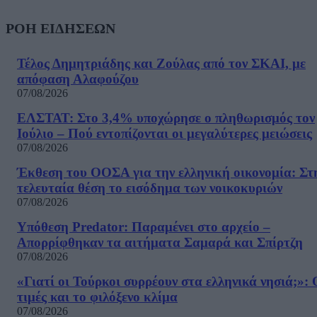
ΡΟΗ ΕΙΔΗΣΕΩΝ
Τέλος Δημητριάδης και Ζούλας από τον ΣΚΑΙ, με
απόφαση Αλαφούζου
07/08/2026
ΕΛΣΤΑΤ: Στο 3,4% υποχώρησε ο πληθωρισμός τον
Ιούλιο – Πού εντοπίζονται οι μεγαλύτερες μειώσεις
07/08/2026
Έκθεση του ΟΟΣΑ για την ελληνική οικονομία: Στ
τελευταία θέση το εισόδημα των νοικοκυριών
07/08/2026
Υπόθεση Predator: Παραμένει στο αρχείο –
Απορρίφθηκαν τα αιτήματα Σαμαρά και Σπίρτζη
07/08/2026
«Γιατί οι Τούρκοι συρρέουν στα ελληνικά νησιά;»: 
τιμές και το φιλόξενο κλίμα
07/08/2026