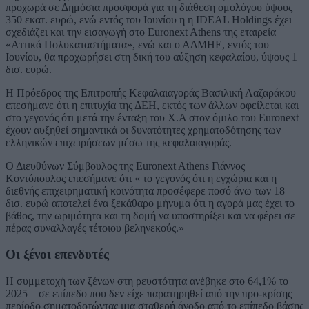
προχωρά σε Δημόσια προσφορά για τη διάθεση ομολόγου ύψους
350 εκατ. ευρώ, ενώ εντός του Ιουνίου η η IDEAL Holdings έχει
σχεδιάζει και την εισαγωγή στο Euronext Athens της εταιρεία
«Αττικά Πολυκαταστήματα», ενώ και ο ΑΔΜΗΕ, εντός του
Ιουνίου, θα προχωρήσει στη δική του αύξηση κεφαλαίου, ύψους 1
δισ. ευρώ.
Η Πρόεδρος της Επιτροπής Κεφαλαιαγοράς Βασιλική Λαζαράκου
επεσήμανε ότι η επιτυχία της ΔΕΗ, εκτός των άλλων οφείλεται και
στο γεγονός ότι μετά την ένταξη του Χ.Α στον όμιλο του Euronext
έχουν αυξηθεί σημαντικά οι δυνατότητες χρηματοδότησης των
ελληνικών επιχειρήσεων μέσω της κεφαλαιαγοράς.
Ο Διευθύνων Σύμβουλος της Euronext Athens Γιάννος
Κοντόπουλος επεσήμανε ότι « το γεγονός ότι η εγχώρια και η
διεθνής επιχειρηματική κοινότητα προσέφερε ποσό άνω των 18
δισ. ευρώ αποτελεί ένα ξεκάθαρο μήνυμα ότι η αγορά μας έχει το
βάθος, την ωριμότητα και τη δομή να υποστηρίξει και να φέρει σε
πέρας συναλλαγές τέτοιου βεληνεκούς.»
Οι ξένοι επενδυτές
Η συμμετοχή των ξένων στη ρευστότητα ανέβηκε στο 64,1% το
2025 – σε επίπεδο που δεν είχε παρατηρηθεί από την προ-κρίσης
περίοδο σηματοδοτώντας μια σταθερή άνοδο από το επίπεδο βάσης