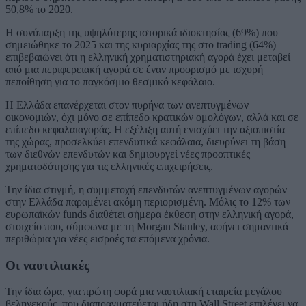
50,8% το 2020.
Η συνύπαρξη της υψηλότερης ιστορικά ιδιοκτησίας (69%) που
σημειώθηκε το 2025 και της κυριαρχίας της στο trading (64%)
επιβεβαιώνει ότι η ελληνική χρηματιστηριακή αγορά έχει μεταβεί
από μια περιφερειακή αγορά σε έναν προορισμό με ισχυρή
πεποίθηση για το παγκόσμιο θεσμικό κεφάλαιο.
Η Ελλάδα επανέρχεται στον πυρήνα των ανεπτυγμένων
οικονομιών, όχι μόνο σε επίπεδο κρατικών ομολόγων, αλλά και σε
επίπεδο κεφαλαιαγοράς. Η εξέλιξη αυτή ενισχύει την αξιοπιστία
της χώρας, προσελκύει επενδυτικά κεφάλαια, διευρύνει τη βάση
των διεθνών επενδυτών και δημιουργεί νέες προοπτικές
χρηματοδότησης για τις ελληνικές επιχειρήσεις.
Την ίδια στιγμή, η συμμετοχή επενδυτών ανεπτυγμένων αγορών
στην Ελλάδα παραμένει ακόμη περιορισμένη. Μόλις το 12% των
ευρωπαϊκών funds διαθέτει σήμερα έκθεση στην ελληνική αγορά,
στοιχείο που, σύμφωνα με τη Morgan Stanley, αφήνει σημαντικά
περιθώρια για νέες εισροές τα επόμενα χρόνια.
Οι ναυτιλιακές
Την ίδια ώρα, για πρώτη φορά μια ναυτιλιακή εταιρεία μεγάλου
βεληνεκούς, που διαπραγματεύεται ήδη στη Wall Street επιλέγει να