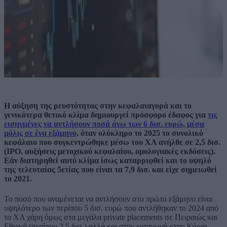
Η αύξηση της ρευστότητας στην κεφαλαιαγορά και το
γενικότερα θετικό κλίμα δημιουργεί πρόσφορο έδαφος για
τις
εισηγμένες να αντλήσουν ποσά άνω των 6 δισ. ευρώ, μέσα
μόλις σε ένα εξάμηνο,
όταν ολόκληρο το 2025 το συνολικό
κεφάλαιο που συγκεντρώθηκε μέσω του ΧΑ ανήλθε σε 2,5 δισ.
(IPO, αυξήσεις μετοχικού κεφαλαίου, ομολογιακές εκδόσεις).
Εάν διατηρηθεί αυτό κλίμα ίσως καταρριφθεί και το υψηλό
της τελευταίας 5ετίας που είναι τα 7,9 δισ. και είχε σημειωθεί
το 2021.
Το ποσό που αναμένεται να αντλήσουν στο πρώτο εξάμηνο είναι
υψηλότερο των περίπου 5 δισ. ευρώ που αντλήθηκαν το 2024 από
το ΧΑ χάρη όμως στα μεγάλα private placements σε Πειραιώς και
Εθνική (περίπου 2,5 δισ.) αλλά και στην εισαγωγή στην Κύρια