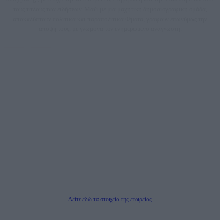
τους τίτλους των ειδήσεων. Μαζί με μια μαχητική δημοσιογραφική ομάδα,
αποκαλύπτουν πολιτικά και παραπολιτικά θέματα, γράφουν επωνύμως την
άποψη τους, με γνώμονα τον ενημερωμένο αναγνώστη.
DAILYPOST.GR – ΤΑΥΤΌΤΗΤΑ
Ιδιοκτήτρια εταιρεία: «ΝΟΗΣΙΣ ΙΚΕ»
Έδρα: Δήμος Αμαρουσίου Αττικής, Αγ. Αθανασίου αρ. 21, Τ.Κ. 15125
ΑΦΜ: 801093076, Δ.Ο.Υ.: ΚΕΦΟΔΕ ΑΤΤΙΚΗΣ, E-mail: press@dailypost.gr, Τηλ.
επικοινωνίας: 2108066997
Νόμιμος Εκπρόσωπος: Ζαχαρός Σταμάτης
Μέτοχοι: Ζαχαρός Σταμάτης, Κουβαράς Γεώργιος, ΥΠΗΡΕΣΙΕΣ ΠΡΟΗΓΜΕΝΗΣ
ΤΕΧΝΟΛΟΓΙΑΣ ΠΑΡΑΓΩΓΗΣ ΟΠΤΙΚΟΑΚΟΥΣΤΙΚΩΝ ΜΕΣΩΝ ΜΕΛΕΤΩΝ ΚΑΙ
ΠΑΡΟΧΗΣ ΥΠΗΡΕΣΙΩΝ PLD PLUS ΑΝΩΝ ΕΤΑΙΡΙΑ
Δικαιούχος του ονόματος τομέα (dailypost.gr): ΝΟΗΣΙΣ ΙΚΕ
Διευθυντής/Διαχειριστής: Ζαχαρός Σταμάτης
Διευθυντής Σύνταξης: Ρενάτο Λέκκα
Δείτε εδώ τα στοιχεία της εταιρείας