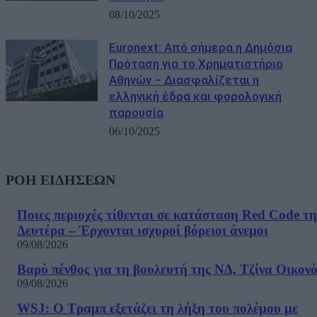
08/10/2025
Euronext: Από σήμερα η Δημόσια
Πρόταση για το Χρηματιστήριο
Αθηνών – Διασφαλίζεται η
ελληνική έδρα και φορολογική
παρουσία
06/10/2025
ΡΟΗ ΕΙΔΗΣΕΩΝ
Ποιες περιοχές τίθενται σε κατάσταση Red Code τη
Δευτέρα – Έρχονται ισχυροί βόρειοι άνεμοι
09/08/2026
Βαρύ πένθος για τη βουλευτή της ΝΔ, Τζίνα Οικον
09/08/2026
WSJ: Ο Τραμπ εξετάζει τη λήξη του πολέμου με