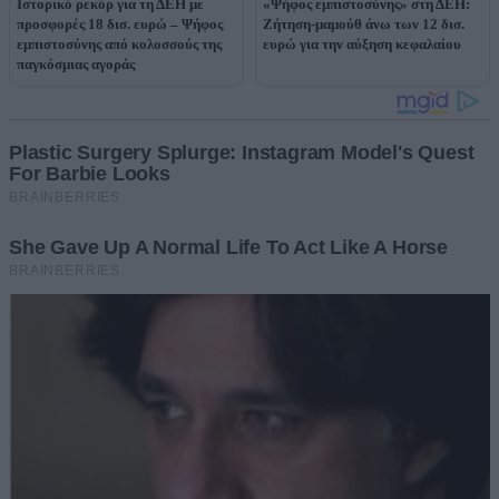
Ιστορικό ρεκόρ για τη ΔΕΗ με
«Ψήφος εμπιστοσύνης» στη ΔΕΗ:
προσφορές 18 δισ. ευρώ – Ψήφος
Ζήτηση-μαμούθ άνω των 12 δισ.
εμπιστοσύνης από κολοσσούς της
ευρώ για την αύξηση κεφαλαίου
παγκόσμιας αγοράς