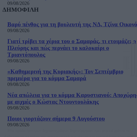
09/08/2026
ΔΗΜΟΦΙΛΗ
Βαρύ πένθος για τη βουλευτή της ΝΔ, Τζίνα Οικον
09/08/2026
Γιατί τρίβει τα χέρια του ο Σαμαράς, τι ετοιμάζει ο
Πλεύρης και πώς περνάει το καλοκαίρι ο
Τριαντόπουλος
09/08/2026
«Καθημερινή της Κυριακής»: Τον Σεπτέμβριο
πρεμιέρα για το κόμμα Σαμαρά
09/08/2026
Νέα απώλεια για το κόμμα Καρυστιανού: Αποχώρη
με αιχμές ο Κώστας Ντουντουλάκης
09/08/2026
Ποιοι γιορτάζουν σήμερα 9 Αυγούστου
09/08/2026
Μία ομάδα έμπειρων δημοσιογράφων δημιούργησαν πριν μερικά χρόνια το
dailypost.gr, με στόχο την αντικειμενική ενημέρωση και την ανάλυση πίσω από