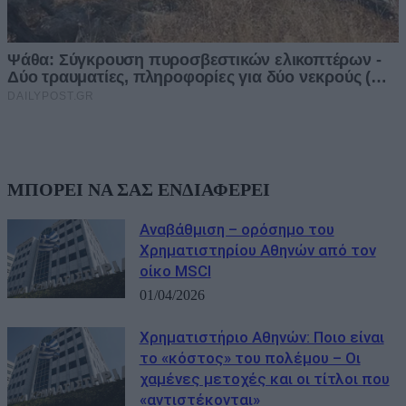
ΜΠΟΡΕΙ ΝΑ ΣΑΣ ΕΝΔΙΑΦΕΡΕΙ
Αναβάθμιση – ορόσημο του
Χρηματιστηρίου Αθηνών από τον
οίκο MSCI
01/04/2026
Χρηματιστήριο Αθηνών: Ποιο είναι
το «κόστος» του πολέμου – Οι
χαμένες μετοχές και οι τίτλοι που
«αντιστέκονται»