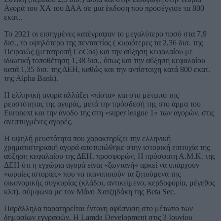
Αγορά του ΧΑ του ΔΑΑ σε μια έκδοση που προσέγγισε τα 800
εκατ..
Το 2021 οι εισηγμένες κατέγραψαν το μεγαλύτερο ποσό στα 7,9
δισ., το υψηλότερο της πενταετίας ( κυριότερες τα 2,36 δισ. της
Πειραιώς (μετατροπή CoCos) και την αύξηση κεφαλαίου με
ιδιωτική τοποθέτηση 1,38 δισ., όπως και την αύξηση κεφαλαίου
κατά 1,35 δισ. της ΔΕΗ, καθώς και την αντίστοιχη κατά 800 εκατ.
της Alpha Bank).
Η ελληνική αγορά αλλάζει «πίστα» και στο μέτωπο της
ρευστότητας της αγοράς, μετά την πρόσδεσή της στο άρμα του
Euronext και την άνοδο της στη «super league 1» των αγορών, στις
ανεπτυγμένες αγορές.
Η υψηλή ρευστότητα που χαρακτηρίζει την ελληνική
χρηματιστηριακή αγορά αποτυπώθηκε στην ιστορική επιτυχία της
αύξηση κεφαλαίου της ΔΕΗ. προσφορών, Η πρόσφατη Α.Μ.Κ. της
ΔΕΗ ότι η εγχώρια αγορά είναι «ζωντανή» αρκεί να υπάρχουν
«ωραίες ιστορίες» που να ικανοποιούν τα ζητούμενα της
οικονομικής συγκυρίας (κλάδοι, αντικείμενο, κερδοφορία, μέγεθος
κλπ). σύμφωνα με τον Μάνο Χατζηδάκη της Beta Sec.
Παράλληλα παρατηρείται έντονη αφύπνιση στο μέτωπο των
δημοσίων εγγραφών. Η Lamda Development στις 3 Ιουνίου