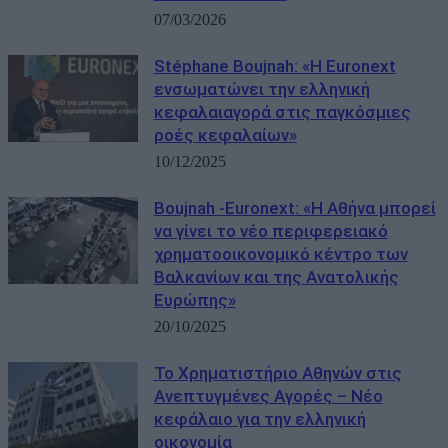
07/03/2026
Stéphane Boujnah: «Η Euronext
ενσωματώνει την ελληνική
κεφαλαιαγορά στις παγκόσμιες
ροές κεφαλαίων»
10/12/2025
Boujnah -Euronext: «Η Αθήνα μπορεί
να γίνει το νέο περιφερειακό
χρηματοοικονομικό κέντρο των
Βαλκανίων και της Ανατολικής
Ευρώπης»
20/10/2025
Το Χρηματιστήριο Αθηνών στις
Ανεπτυγμένες Αγορές – Νέο
κεφάλαιο για την ελληνική
οικονομία