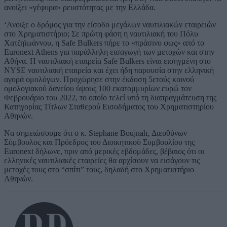
ανοίξει «γέφυρα» ρευστότητας με την Ελλάδα.
‘Ανοιξε ο δρόμος για την είσοδο μεγάλων ναυτιλιακών εταιρειών
στο Χρηματιστήριο; Σε πρώτη φάση η ναυτιλιακή του Πόλυ
Χατζηϊωάννου, η Safe Bulkers πήρε το «πράσινο φως» από το
Euronext Athens για παράλληλη εισαγωγή των μετοχών και στην
Αθήνα. Η ναυτιλιακή εταιρεία Safe Bulkers είναι εισηγμένη στο
NYSE ναυτιλιακή εταιρεία και έχει ήδη παρουσία στην ελληνική
αγορά ομολόγων. Προχώρησε στην έκδοση 5ετούς κοινού
ομολογιακού δανείου ύψους 100 εκατομμυρίων ευρώ τον
Φεβρουάριο του 2022, το οποίο τελεί υπό τη διαπραγμάτευση της
Κατηγορίας Τίτλων Σταθερού Εισοδήματος του Χρηματιστηρίου
Αθηνών.
Να σημειώσουμε ότι ο κ. Stephane Boujnah, Διευθύνων
Σύμβουλος και Πρόεδρος του Διοικητικού Συμβουλίου της
Euronext δήλωνε, πριν από μερικές εβδομάδες, βέβαιος ότι οι
ελληνικές ναυτιλιακές εταιρείες θα αρχίσουν να εισάγουν τις
μετοχές τους στο “σπίτι” τους, δηλαδή στο Χρηματιστήριο
Αθηνών.