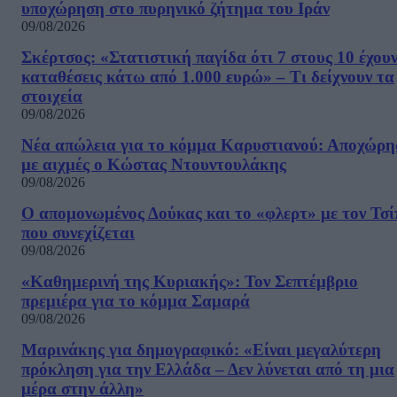
υποχώρηση στο πυρηνικό ζήτημα του Ιράν
09/08/2026
Σκέρτσος: «Στατιστική παγίδα ότι 7 στους 10 έχου
καταθέσεις κάτω από 1.000 ευρώ» – Τι δείχνουν τα
στοιχεία
09/08/2026
Νέα απώλεια για το κόμμα Καρυστιανού: Αποχώρη
με αιχμές ο Κώστας Ντουντουλάκης
09/08/2026
Ο απομονωμένος Δούκας και το «φλερτ» με τον Τσ
που συνεχίζεται
09/08/2026
«Καθημερινή της Κυριακής»: Τον Σεπτέμβριο
πρεμιέρα για το κόμμα Σαμαρά
09/08/2026
Μαρινάκης για δημογραφικό: «Είναι μεγαλύτερη
πρόκληση για την Ελλάδα – Δεν λύνεται από τη μια
μέρα στην άλλη»