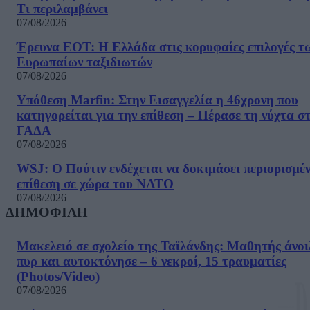
Τι περιλαμβάνει
07/08/2026
Έρευνα ΕΟΤ: Η Ελλάδα στις κορυφαίες επιλογές τ
Ευρωπαίων ταξιδιωτών
07/08/2026
Υπόθεση Marfin: Στην Εισαγγελία η 46χρονη που
κατηγορείται για την επίθεση – Πέρασε τη νύχτα σ
ΓΑΔΑ
07/08/2026
WSJ: Ο Πούτιν ενδέχεται να δοκιμάσει περιορισμέ
επίθεση σε χώρα του ΝΑΤΟ
07/08/2026
ΔΗΜΟΦΙΛΗ
Μακελειό σε σχολείο της Ταϊλάνδης: Μαθητής άνοι
πυρ και αυτοκτόνησε – 6 νεκροί, 15 τραυματίες
(Photos/Video)
07/08/2026