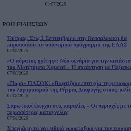
03/07/2026
ΡΟΗ ΕΙΔΗΣΕΩΝ
Τσίπρας: Στις 2 Σεπτεμβρίου στη Θεσσαλονίκη θα
παρουσιάσει το οικονομικό πρόγραμμα της ΕΛΑΣ
07/08/2026
«Ο αόρατος ηγέτης»: Νέα σενάρια για την κατάστ
του Μοτζτάμπα Χαμενεΐ – Η συνάντηση με Πεζεσκ
07/08/2026
«Πυρά» ΠΑΣΟΚ: «Βαφτίζουν επιτυχία τη μεταφο
του λογαριασμού της Ρήτρας Διαφυγής στους πολίτ
07/08/2026
Σαρωτικοί έλεγχοι στις παραλίες – Οι περιοχές με τ
περισσότερες καταγγελίες
07/08/2026
Υπεγράφη το νέο ειδικό χωροταξικό για τον τουρισ