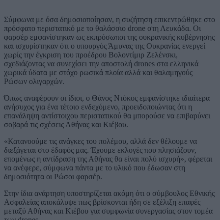
Σύμφωνα με όσα δημοσιοποίησαν, η συζήτηση επικεντρώθηκε στο
πρόσφατο περιστατικό με το θαλάσσιο drone στη Λευκάδα. Οι
φαρσέρ εμφανίστηκαν ως εκπρόσωποι της ουκρανικής κυβέρνησης
και ισχυρίστηκαν ότι ο υπουργός Άμυνας της Ουκρανίας ενεργεί
χωρίς την έγκριση του προέδρου Βολοντίμιρ Ζελένσκι,
σχεδιάζοντας να συνεχίσει την αποστολή drones στα ελληνικά
χωρικά ύδατα με στόχο ρωσικά πλοία αλλά και θαλαμηγούς
Ρώσων ολιγαρχών.
Όπως αναφέρουν οι ίδιοι, ο Θάνος Ντόκος εμφανίστηκε ιδιαίτερα
ανήσυχος για ένα τέτοιο ενδεχόμενο, προειδοποιώντας ότι η
επανάληψη αντίστοιχου περιστατικού θα μπορούσε να επιβαρύνει
σοβαρά τις σχέσεις Αθήνας και Κιέβου.
«Κατανοούμε τις ανάγκες του πολέμου, αλλά δεν θέλουμε να
διεξάγεται στο έδαφός μας. Έχουμε εκλογές που πλησιάζουν,
επομένως η αντίδραση της Αθήνας θα είναι πολύ ισχυρή», φέρεται
να ανέφερε, σύμφωνα πάντα με το υλικό που έδωσαν στη
δημοσιότητα οι Ρώσοι φαρσέρ.
Στην ίδια ανάρτηση υποστηρίζεται ακόμη ότι ο σύμβουλος Εθνικής
Ασφαλείας αποκάλυψε πως βρίσκονται ήδη σε εξέλιξη επαφές
μεταξύ Αθήνας και Κιέβου για συμφωνία συνεργασίας στον τομέα
των drones.