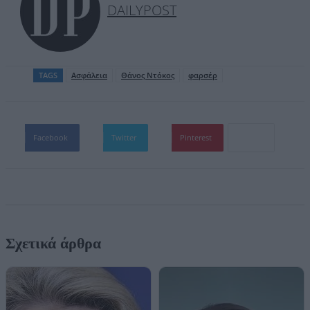
DAILYPOST
TAGS
Ασφάλεια
Θάνος Ντόκος
φαρσέρ
Facebook
Twitter
Pinterest
Σχετικά άρθρα