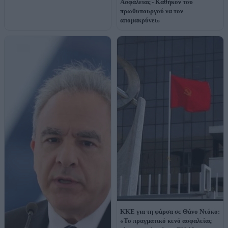
Ασφάλειας - Καθήκον του
πρωθυπουργού να τον
απομακρύνει»
ΚΚΕ για τη φάρσα σε Θάνο Ντόκο:
«Το πραγματικό κενό ασφαλείας