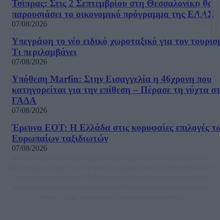
Τσίπρας: Στις 2 Σεπτεμβρίου στη Θεσσαλονίκη θα
παρουσιάσει το οικονομικό πρόγραμμα της ΕΛΑΣ
07/08/2026
Υπεγράφη το νέο ειδικό χωροταξικό για τον τουρισ
Τι περιλαμβάνει
07/08/2026
Υπόθεση Marfin: Στην Εισαγγελία η 46χρονη που
κατηγορείται για την επίθεση – Πέρασε τη νύχτα σ
ΓΑΔΑ
07/08/2026
Έρευνα ΕΟΤ: Η Ελλάδα στις κορυφαίες επιλογές τ
Ευρωπαίων ταξιδιωτών
07/08/2026
Μία ομάδα έμπειρων δημοσιογράφων δημιούργησαν πριν μερικά χρόνια το
dailypost.gr, με στόχο την αντικειμενική ενημέρωση και την ανάλυση πίσω από
τους τίτλους των ειδήσεων. Μαζί με μια μαχητική δημοσιογραφική ομάδα,
αποκαλύπτουν πολιτικά και παραπολιτικά θέματα, γράφουν επωνύμως την
άποψη τους, με γνώμονα τον ενημερωμένο αναγνώστη.