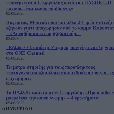
Επανέρχεται ο Γεωργιάδης κατά του ΠΑΣΟΚ: «Ο
πανικός είναι κακός σύμβουλος»
05/08/2026
Αυγερινός, Μουτσάτσου και άλλα 20 πρώην στελέχ
εξηγούν γιατί αποχώρησαν από το κόμμα Καρυστια
– «Αρνηθήκαμε να συμβιβαστούμε»
05/08/2026
«ΕΔΩ»: Ο Σταμάτης Ζαχαρός συνεχίζει για 4η χρον
στο ONE Channel
05/08/2026
Τα μέτρα στήριξης για τους πυρόπληκτους:
Επιτάχυνση αποζημιώσεων και ειδικά μέτρα για τις
επιχειρήσεις
05/08/2026
Το ΠΑΣΟΚ απαντά στον Γεωργιάδη: «Προσπαθεί 
μπερδέψει την κοινή γνώμη» – 4 ερωτήματα
05/08/2026
ΔΗΜΟΦΙΛΗ