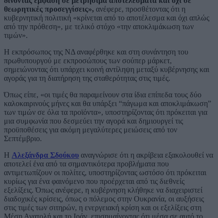
δίνοντας έμφαση σε μετρήσιμα αποτελέσματα και όχι σε
θεωρητικές προσεγγίσεις»,
ανέφερε, προσθέτοντας ότι η
κυβερνητική πολιτική «κρίνεται από το αποτέλεσμα και όχι απλώς
από την πρόθεση», με τελικό στόχο «την αποκλιμάκωση των
τιμών».
Η εκπρόσωπος της ΝΔ αναφέρθηκε και στη συνάντηση του
πρωθυπουργού με εκπροσώπους των σούπερ μάρκετ,
σημειώνοντας ότι υπάρχει κοινή αντίληψη μεταξύ κυβέρνησης και
αγοράς για τη διατήρηση της σταθερότητας στις τιμές.
Όπως είπε, «οι τιμές θα παραμείνουν στα ίδια επίπεδα τους δύο
καλοκαιρινούς μήνες και θα υπάρξει “πάγωμα και αποκλιμάκωση”
των τιμών σε όλα τα προϊόντα», υποστηρίζοντας ότι πρόκειται για
μια συμφωνία που δεσμεύει την αγορά και δημιουργεί τις
προϋποθέσεις για ακόμη μεγαλύτερες μειώσεις από τον
Σεπτέμβριο.
Η
Αλεξάνδρα Σδούκου
αναγνώρισε ότι η ακρίβεια εξακολουθεί να
αποτελεί ένα από τα σημαντικότερα προβλήματα που
αντιμετωπίζουν οι πολίτες, υποστηρίζοντας ωστόσο ότι πρόκειται
κυρίως για ένα φαινόμενο που προέρχεται από τις διεθνείς
εξελίξεις. Όπως ανέφερε, η κυβέρνηση κλήθηκε να διαχειριστεί
διαδοχικές κρίσεις, όπως ο πόλεμος στην Ουκρανία, οι αυξήσεις
στις τιμές των σιτηρών, η ενεργειακή κρίση και οι εξελίξεις στη
Μέση Ανατολή και το Ιράν, επισημαίνοντας ότι μέσα σε αυτό το