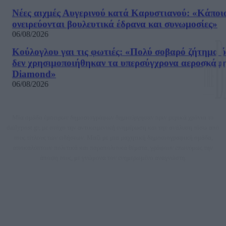
Νέες αιχμές Αυγερινού κατά Καρυστιανού: «Kάποι
ονειρεύονται βουλευτικά έδρανα και συνωμοσίες»
06/08/2026
Κούλογλου γαι τις φωτιές: «Πολύ σοβαρό ζήτημα ό
δεν χρησιμοποιήθηκαν τα υπερσύγχρονα αεροσκάφ
Diamond»
06/08/2026
Μία ομάδα έμπειρων δημοσιογράφων δημιούργησαν πριν μερικά χρόνια το
dailypost.gr, με στόχο την αντικειμενική ενημέρωση και την ανάλυση πίσω από
τους τίτλους των ειδήσεων. Μαζί με μια μαχητική δημοσιογραφική ομάδα,
αποκαλύπτουν πολιτικά και παραπολιτικά θέματα, γράφουν επωνύμως την
άποψη τους, με γνώμονα τον ενημερωμένο αναγνώστη.
DAILYPOST.GR – ΤΑΥΤΌΤΗΤΑ