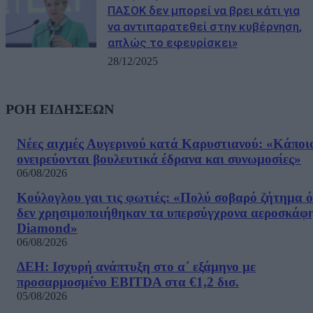
ΠΑΣΟΚ δεν μπορεί να βρει κάτι για
να αντιπαρατεθεί στην κυβέρνηση,
απλώς το εφευρίσκει»
28/12/2025
ΡΟΗ ΕΙΔΗΣΕΩΝ
Νέες αιχμές Αυγερινού κατά Καρυστιανού: «Kάποι
ονειρεύονται βουλευτικά έδρανα και συνωμοσίες»
06/08/2026
Κούλογλου γαι τις φωτιές: «Πολύ σοβαρό ζήτημα ό
δεν χρησιμοποιήθηκαν τα υπερσύγχρονα αεροσκάφ
Diamond»
06/08/2026
ΔΕΗ: Ισχυρή ανάπτυξη στο α΄ εξάμηνο με
προσαρμοσμένο EBITDA στα €1,2 δισ.
05/08/2026