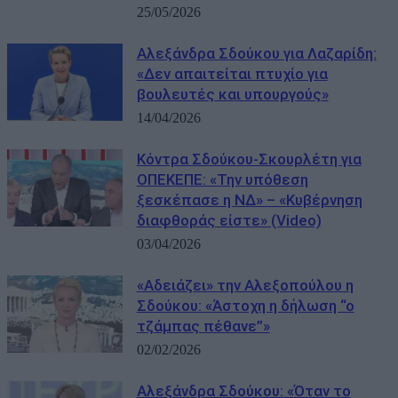
25/05/2026
Αλεξάνδρα Σδούκου για Λαζαρίδη:
«Δεν απαιτείται πτυχίο για
βουλευτές και υπουργούς»
14/04/2026
Κόντρα Σδούκου-Σκουρλέτη για
ΟΠΕΚΕΠΕ: «Την υπόθεση
ξεσκέπασε η ΝΔ» – «Κυβέρνηση
διαφθοράς είστε» (Video)
03/04/2026
«Αδειάζει» την Αλεξοπούλου η
Σδούκου: «Άστοχη η δήλωση “ο
τζάμπας πέθανε”»
02/02/2026
Αλεξάνδρα Σδούκου: «Όταν το