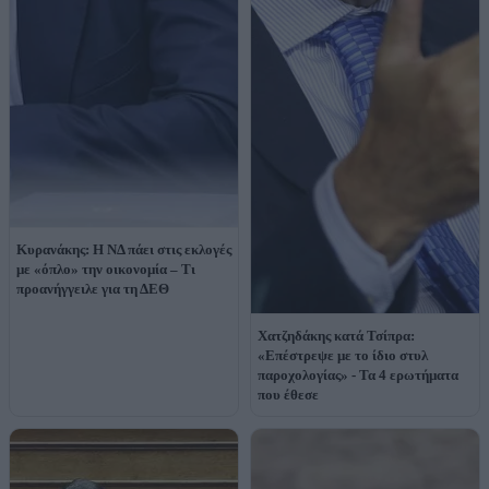
Κυρανάκης: Η ΝΔ πάει στις εκλογές
με «όπλο» την οικονομία – Τι
προανήγγειλε για τη ΔΕΘ
Χατζηδάκης κατά Τσίπρα:
«Επέστρεψε με το ίδιο στυλ
παροχολογίας» - Τα 4 ερωτήματα
που έθεσε