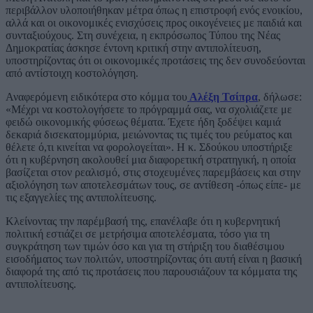
περιβάλλον υλοποιήθηκαν μέτρα όπως η επιστροφή ενός ενοικίου,
αλλά και οι οικονομικές ενισχύσεις προς οικογένειες με παιδιά και
συνταξιούχους. Στη συνέχεια, η εκπρόσωπος Τύπου της Νέας
Δημοκρατίας άσκησε έντονη κριτική στην αντιπολίτευση,
υποστηρίζοντας ότι οι οικονομικές προτάσεις της δεν συνοδεύονται
από αντίστοιχη κοστολόγηση.
Αναφερόμενη ειδικότερα στο κόμμα του
Αλέξη Τσίπρα
, δήλωσε:
«Μέχρι να κοστολογήσετε το πρόγραμμά σας, να σχολιάζετε με
φειδώ οικονομικής φύσεως θέματα. Έχετε ήδη ξοδέψει καμιά
δεκαριά δισεκατομμύρια, μειώνοντας τις τιμές του ρεύματος και
θέλετε ό,τι κινείται να φορολογείται». Η κ. Σδούκου υποστήριξε
ότι η κυβέρνηση ακολουθεί μια διαφορετική στρατηγική, η οποία
βασίζεται στον ρεαλισμό, στις στοχευμένες παρεμβάσεις και στην
αξιολόγηση των αποτελεσμάτων τους, σε αντίθεση -όπως είπε- με
τις εξαγγελίες της αντιπολίτευσης.
Κλείνοντας την παρέμβασή της, επανέλαβε ότι η κυβερνητική
πολιτική εστιάζει σε μετρήσιμα αποτελέσματα, τόσο για τη
συγκράτηση των τιμών όσο και για τη στήριξη του διαθέσιμου
εισοδήματος των πολιτών, υποστηρίζοντας ότι αυτή είναι η βασική
διαφορά της από τις προτάσεις που παρουσιάζουν τα κόμματα της
αντιπολίτευσης.