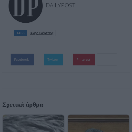
DAILYPOST
TAGS
Άκης Σκέρτσος
Facebook
Twitter
Pinterest
Σχετικά άρθρα