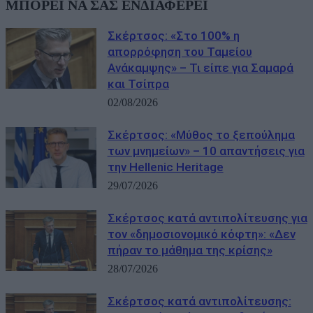
ΜΠΟΡΕΙ ΝΑ ΣΑΣ ΕΝΔΙΑΦΕΡΕΙ
Σκέρτσος: «Στο 100% η
απορρόφηση του Ταμείου
Ανάκαμψης» – Τι είπε για Σαμαρά
και Τσίπρα
02/08/2026
Σκέρτσος: «Μύθος το ξεπούλημα
των μνημείων» – 10 απαντήσεις για
την Hellenic Heritage
29/07/2026
Σκέρτσος κατά αντιπολίτευσης για
τον «δημοσιονομικό κόφτη»: «Δεν
πήραν το μάθημα της κρίσης»
28/07/2026
Σκέρτσος κατά αντιπολίτευσης: