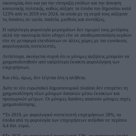
οικονομίας όσο και για την είσπραξη εσόδων και την άσκηση
κοινωνικής πολιτικής, καθώς αύξησε τα έσοδα του δημοσίου κατά
123% από το 2019 στο 2024, τα οποία με τη σειρά τους αύξησαν
τις δαπάνες σε υγεία, παιδεία, μισθούς και συντάξεις.
Η υψηλότερη φορολογία μερισμάτων δεν τιμωρεί τους μετόχους
αλλά την οικονομία διότι οδηγεί είτε σε αποθεματοποίηση κερδών
είτε σε μεταφορά επενδύσεων σε άλλες χώρες με πιο ευνοϊκούς
φορολογικούς συντελεστές.
Αντίστοιχα, ακούγεται συχνά ότι οι μόνιμες αυξήσεις μπορούν να
χρηματοδοτηθούν από υψηλότερη έκτακτη φορολόγηση των
επιχειρήσεων.
Και εδώ, όμως, δεν λέγεται όλη η αλήθεια.
Διότι το νέο ευρωπαϊκό δημοσιονομικό πλαίσιο δεν επιτρέπει τη
χρηματοδότηση νέων μόνιμων δαπανών μέσω έκτακτων και
προσωρινών μέτρων. Οι μόνιμες δαπάνες απαιτούν μόνιμες πηγές
χρηματοδότησης.
*Το 2019, με φορολογικό συντελεστή επιχειρήσεων 28%, τα
έσοδα από τη φορολογία των επιχειρήσεων ανήλθαν σε περίπου
4,4 δισ. ευρώ.
*Το 2025, με φορολογικό συντελεστή 22%, τα αντίστοιχα έσοδα