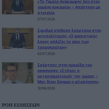
«Το Ταμείο Ανάκαμψης δεν ήταν
χαμένη ευκαιρία» – Απάντηση με
στοιχεία
07/07/2026
Σφοδρή επίθεση Σκέρτσου στην
αντιπολίτευση: «Ο φασιστικός
λόγος οπλίζει το χέρι των
τρομοκρατών»
02/07/2026
Σκέρτσος στην ημερίδα του
newmoney: «Στόχος ο
μετασχηματισμός της χώρας –
Μας δίνει δύναμη η αξιολόγηση»
30/06/2026
ΡΟΗ ΕΙΔΗΣΕΩΝ