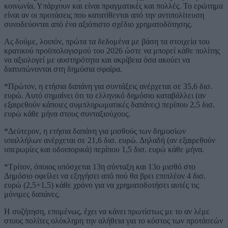
κοινωνία. Υπάρχουν και είναι πραγματικές και πολλές. Το ερώτημα
είναι αν οι προτάσεις που κατατίθενται από την αντιπολίτευση
συνοδεύονται από ένα αξιόπιστο σχέδιο χρηματοδότησης.
Ας δούμε, λοιπόν, πρώτα τα δεδομένα με βάση τα στοιχεία του
κρατικού προϋπολογισμού του 2026 ώστε να μπορεί κάθε πολίτης
να αξιολογεί με αυστηρότητα και ακρίβεια όσα ακούει να
διατυπώνονται στη δημόσια σφαίρα.
*Πρώτον, η ετήσια δαπάνη για συντάξεις ανέρχεται σε 35,6 δισ.
ευρώ. Αυτό σημαίνει ότι το ελληνικό δημόσιο καταβάλλει (αν
εξαιρεθούν κάποιες συμπληρωματικές δαπάνες) περίπου 2,5 δισ.
ευρώ κάθε μήνα στους συνταξιούχους.
*Δεύτερον, η ετήσια δαπάνη για μισθούς των δημοσίων
υπαλλήλων ανέρχεται σε 21,6 δισ. ευρώ. Δηλαδή (αν εξαιρεθούν
υπερωρίες και οδοιπορικά) περίπου 1,5 δισ. ευρώ κάθε μήνα.
*Τρίτον, όποιος υπόσχεται 13η σύνταξη και 13ο μισθό στο
Δημόσιο οφείλει να εξηγήσει από πού θα βρει επιπλέον 4 δισ.
ευρώ (2,5+1,5) κάθε χρόνο για να χρηματοδοτήσει αυτές τις
μόνιμες δαπάνες.
Η συζήτηση, επομένως, έχει να κάνει πρωτίστως με το αν λέμε
στους πολίτες ολόκληρη την αλήθεια για το κόστος των προτάσεών