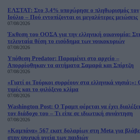
ΕΛΣΤΑΤ: Στο 3,4% υποχώρησε ο πληθωρισμός τον
Ιούλιο – Πού εντοπίζονται οι μεγαλύτερες μειώσεις
07/08/2026
Έκθεση του ΟΟΣΑ για την ελληνική οικονομία: Στ
τελευταία θέση το εισόδημα των νοικοκυριών
07/08/2026
Υπόθεση Predator: Παραμένει στο αρχείο –
Απορρίφθηκαν τα αιτήματα Σαμαρά και Σπίρτζη
07/08/2026
«Γιατί οι Τούρκοι συρρέουν στα ελληνικά νησιά;»: 
τιμές και το φιλόξενο κλίμα
07/08/2026
Washington Post: Ο Τραμπ φέρεται να έχει διαλέξε
τον διάδοχο του – Τι είπε σε ιδιωτική συνάντηση
07/08/2026
«Καμπάνα» 567 εκατ δολαρίων στη Meta για βλάβε
στην ψυχική υγεία των παιδιών