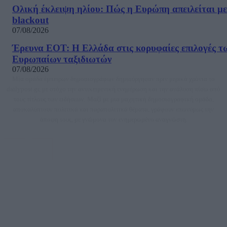
Ολική έκλειψη ηλίου: Πώς η Ευρώπη απειλείται με
blackout
07/08/2026
Έρευνα ΕΟΤ: Η Ελλάδα στις κορυφαίες επιλογές τ
Ευρωπαίων ταξιδιωτών
07/08/2026
Μία ομάδα έμπειρων δημοσιογράφων δημιούργησαν πριν μερικά χρόνια το
dailypost.gr, με στόχο την αντικειμενική ενημέρωση και την ανάλυση πίσω από
τους τίτλους των ειδήσεων. Μαζί με μια μαχητική δημοσιογραφική ομάδα,
αποκαλύπτουν πολιτικά και παραπολιτικά θέματα, γράφουν επωνύμως την
άποψη τους, με γνώμονα τον ενημερωμένο αναγνώστη.
DAILYPOST.GR – ΤΑΥΤΌΤΗΤΑ
Ιδιοκτήτρια εταιρεία: «ΝΟΗΣΙΣ ΙΚΕ»
Έδρα: Δήμος Αμαρουσίου Αττικής, Αγ. Αθανασίου αρ. 21, Τ.Κ. 15125