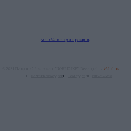
ΑΦΜ: 801093076, Δ.Ο.Υ.: ΚΕΦΟΔΕ ΑΤΤΙΚΗΣ, E-mail: press@dailypost.gr, Τηλ.
επικοινωνίας: 2108066997
Νόμιμος Εκπρόσωπος: Ζαχαρός Σταμάτης
Μέτοχοι: Ζαχαρός Σταμάτης, Κουβαράς Γεώργιος, ΥΠΗΡΕΣΙΕΣ ΠΡΟΗΓΜΕΝΗΣ
ΤΕΧΝΟΛΟΓΙΑΣ ΠΑΡΑΓΩΓΗΣ ΟΠΤΙΚΟΑΚΟΥΣΤΙΚΩΝ ΜΕΣΩΝ ΜΕΛΕΤΩΝ ΚΑΙ
ΠΑΡΟΧΗΣ ΥΠΗΡΕΣΙΩΝ PLD PLUS ΑΝΩΝ ΕΤΑΙΡΙΑ
Δικαιούχος του ονόματος τομέα (dailypost.gr): ΝΟΗΣΙΣ ΙΚΕ
Διευθυντής/Διαχειριστής: Ζαχαρός Σταμάτης
Διευθυντής Σύνταξης: Ρενάτο Λέκκα
Δείτε εδώ τα στοιχεία της εταιρείας
© 2024 Πνευματικά δικαιώματα: "ΝΟΗΣΙΣ ΙΚΕ". Developed by
Webalists
Πολιτική απορρήτου
Όροι χρήσης
Επικοινωνία