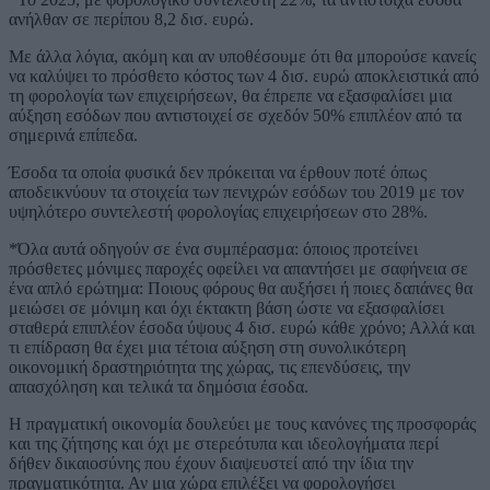
ανήλθαν σε περίπου 8,2 δισ. ευρώ.
Με άλλα λόγια, ακόμη και αν υποθέσουμε ότι θα μπορούσε κανείς
να καλύψει το πρόσθετο κόστος των 4 δισ. ευρώ αποκλειστικά από
τη φορολογία των επιχειρήσεων, θα έπρεπε να εξασφαλίσει μια
αύξηση εσόδων που αντιστοιχεί σε σχεδόν 50% επιπλέον από τα
σημερινά επίπεδα.
Έσοδα τα οποία φυσικά δεν πρόκειται να έρθουν ποτέ όπως
αποδεικνύουν τα στοιχεία των πενιχρών εσόδων του 2019 με τον
υψηλότερο συντελεστή φορολογίας επιχειρήσεων στο 28%.
*Όλα αυτά οδηγούν σε ένα συμπέρασμα: όποιος προτείνει
πρόσθετες μόνιμες παροχές οφείλει να απαντήσει με σαφήνεια σε
ένα απλό ερώτημα: Ποιους φόρους θα αυξήσει ή ποιες δαπάνες θα
μειώσει σε μόνιμη και όχι έκτακτη βάση ώστε να εξασφαλίσει
σταθερά επιπλέον έσοδα ύψους 4 δισ. ευρώ κάθε χρόνο; Αλλά και
τι επίδραση θα έχει μια τέτοια αύξηση στη συνολικότερη
οικονομική δραστηριότητα της χώρας, τις επενδύσεις, την
απασχόληση και τελικά τα δημόσια έσοδα.
Η πραγματική οικονομία δουλεύει με τους κανόνες της προσφοράς
και της ζήτησης και όχι με στερεότυπα και ιδεολογήματα περί
δήθεν δικαιοσύνης που έχουν διαψευστεί από την ίδια την
πραγματικότητα. Αν μια χώρα επιλέξει να φορολογήσει