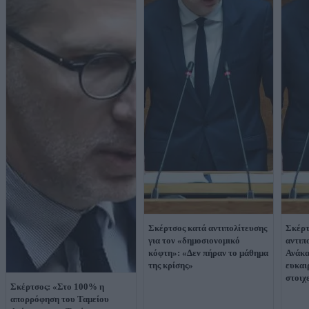
Σκέρτσος κατά αντιπολίτευσης
Σκέρτ
για τον «δημοσιονομικό
αντιπ
κόφτη»: «Δεν πήραν το μάθημα
Ανάκα
της κρίσης»
ευκαι
στοιχ
Σκέρτσος: «Στο 100% η
απορρόφηση του Ταμείου