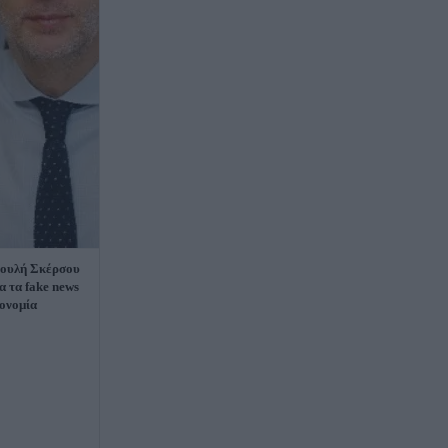
ουλή Σκέρσου
α τα fake news
κονομία