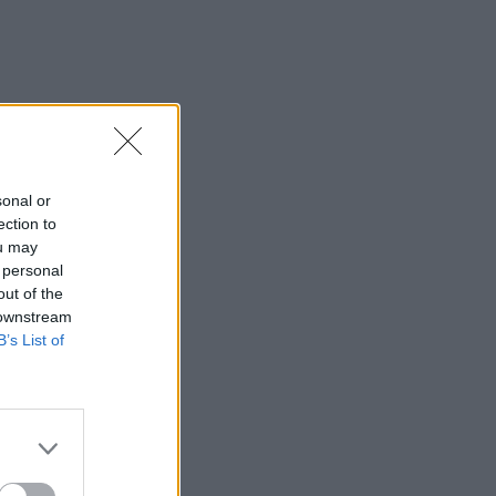
sonal or
ection to
ou may
 personal
out of the
 downstream
B’s List of