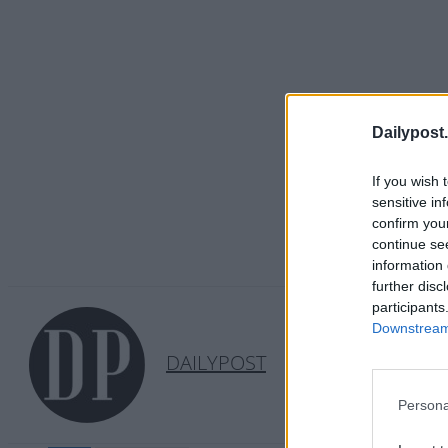
Dailypost.
If you wish 
sensitive in
confirm you
continue se
information 
further disc
participants
Downstream 
DAILYPOST
Persona