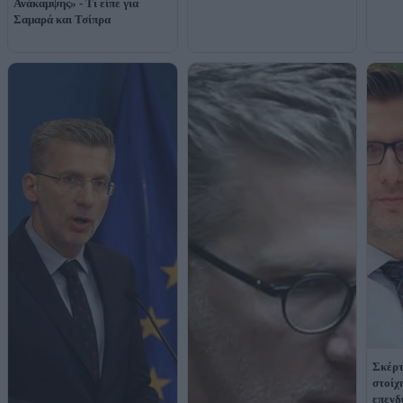
Ανάκαμψης» - Τι είπε για
Σαμαρά και Τσίπρα
Σκέρτ
στοίχ
επενδ