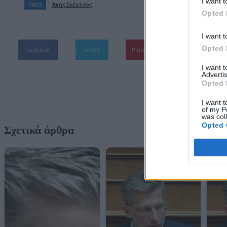
I want t
TAGS
Άκης Σκέρτσος
Opted 
I want t
Opted 
Facebook
Twitter
Pinterest
WhatsApp
I want 
Advertis
Opted 
I want t
of my P
was col
Opted 
Σχετικά άρθρα