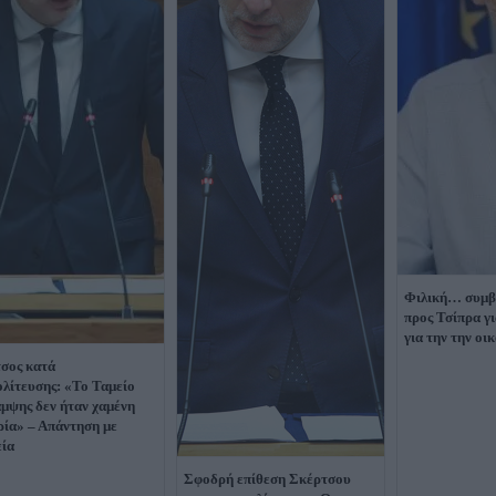
Φιλική… συμβ
προς Τσίπρα γι
για την την οι
σος κατά
ολίτευσης: «Το Ταμείο
μψης δεν ήταν χαμένη
ρία» – Απάντηση με
εία
Σφοδρή επίθεση Σκέρτσου