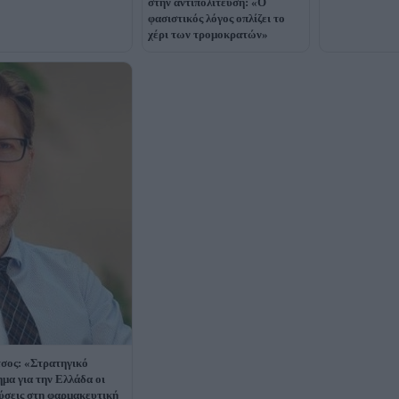
στην αντιπολίτευση: «Ο
φασιστικός λόγος οπλίζει το
χέρι των τρομοκρατών»
σος: «Στρατηγικό
ημα για την Ελλάδα οι
ύσεις στη φαρμακευτική