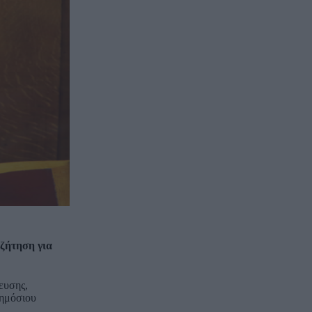
υζήτηση για
ευσης,
δημόσιου