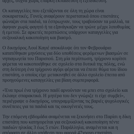
αρχές, συχνά χωρίς επαρκή εκπαίδευση ή εξειδίκευση.
Οι καταγγελίες που εξετάζονται σε όλη τη χώρα είναι
σοκαριστικές. Γονείς αναφέρουν περιστατικά όπου επιστάτες
φώναζαν στα παιδιά, τα έσπρωχναν, τους τραβούσαν τα μαλλιά, τα
άφηναν χωρίς φαγητό ή τα εξανάγκαζαν να τρώνε μέχρι λιποθυμίας
ή εμετού. Σε αρκετές περιπτώσεις υπάρχουν καταγγελίες για
σεξουαλική κακοποίηση και βιασμό.
Ο δικηγόρος Λουί Καγιέ αποκάλυψε ότι τον Φεβρουάριο
κατατέθηκαν μηνύσεις για δύο υποθέσεις φερόμενων βιασμών σε
νηπιαγωγεία του Παρισιού. Στη μία περίπτωση, τρίχρονο κορίτσι
φέρεται να κακοποιήθηκε σε σχολείο στα δυτικά της πόλης, ενώ
στη δεύτερη ένα τρίχρονο αγόρι φέρεται να έπεσε θύμα του ίδιου
επιστάτη, ο οποίος είχε μετακινηθεί σε άλλο σχολείο έπειτα από
προηγούμενες καταγγελίες για βίαιη συμπεριφορά.
«Ένα πρωί ένα τρίχρονο παιδί αρνούνταν να μπει στο σχολείο και
έκλαιγε σπαρακτικά. Η μητέρα του δεν γνώριζε τι είχε συμβεί»,
περιέγραψε ο δικηγόρος, υπογραμμίζοντας τις βαριές ψυχολογικές
συνέπειες για τα παιδιά και τις οικογένειές τους.
Την επόμενη εβδομάδα αναμένεται να ξεκινήσει στο Παρίσι η δίκη
επιστάτη που κατηγορείται για σεξουαλική κακοποίηση πέντε
παιδιών ηλικίας 3 έως 5 ετών. Παράλληλα, αναμένεται και η
απόφαση σε άλλη υπόθεση που αφορά 47χρονο επιστάτη,