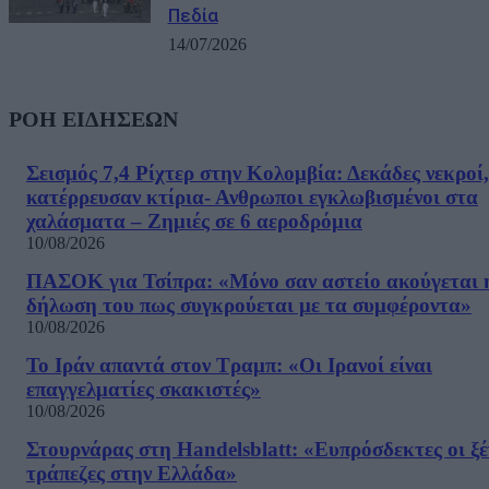
Πεδία
14/07/2026
ΡΟΗ ΕΙΔΗΣΕΩΝ
Σεισμός 7,4 Ρίχτερ στην Κολομβία: Δεκάδες νεκροί,
κατέρρευσαν κτίρια- Ανθρωποι εγκλωβισμένοι στα
χαλάσματα – Ζημιές σε 6 αεροδρόμια
10/08/2026
ΠΑΣΟΚ για Τσίπρα: «Μόνο σαν αστείο ακούγεται 
δήλωση του πως συγκρούεται με τα συμφέροντα»
10/08/2026
Το Ιράν απαντά στον Τραμπ: «Οι Ιρανοί είναι
επαγγελματίες σκακιστές»
10/08/2026
Στουρνάρας στη Handelsblatt: «Ευπρόσδεκτες οι ξέ
τράπεζες στην Ελλάδα»