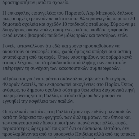
δραστηριοτήτων μετά το σχολείο.
Η επικεφαλής εισαγγελέας του Παρισιού, Λορ Μπεκουό, δήλωσε
πως οι αρχές ερευνούν περιστατικά σε 84 νηπιαγωγεία, περίπου 20
δημοτικά σχολεία και σχεδόν 10 παιδικούς σταθμούς. Σύμφωνα με
δικηγόρους οικογενειών, ορισμένες από τις υποθέσεις αφορούν
φερόμενους βιασμούς παιδιών μόλις τριών και τεσσάρων ετών.
Γονείς καταγγέλλουν ότι εδώ και χρόνια προσπαθούσαν να
ακουστούν οι αναφορές τους, χωρίς όμως να υπάρξει ουσιαστική
ανταπόκριση από τις αρχές. Όπως υποστηρίζουν, τα σοβαρά κενά
στους ελέγχους και στη διαδικασία πρόσληψης των επιστατών
επέτρεψαν τη συνέχιση των κακοποιητικών συμπεριφορών.
«Πρόκειται για ένα τεράστιο σκάνδαλο», δήλωσε ο δικηγόρος
Φλοριάν Λαστέλ, που εκπροσωπεί οικογένειες στο Παρίσι. Όπως
ανέφερε, το δημόσιο σχολικό σύστημα θεωρείται διαχρονικά πηγή
υπερηφάνειας για τη Γαλλία, ωστόσο σήμερα δεν μπορεί να
εγγυηθεί την ασφάλεια των παιδιών.
Οι σχολικοί επιστάτες στη Γαλλία έχουν την ευθύνη των παιδιών
κατά τη διάρκεια του φαγητού, των διαλειμμάτων, του ύπνου και
των απογευματινών δραστηριοτήτων, περνώντας πολλές φορές
περισσότερες ώρες μαζί τους απ’ ό,τι οι δάσκαλοι. Ωστόσο, δεν
προσλαμβάνονται από το υπουργείο Παιδείας αλλά από τις τοπικές