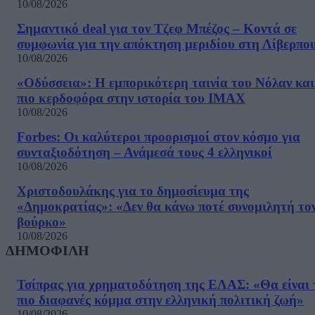
10/08/2026
Σημαντικό deal για τον Τζεφ Μπέζος – Κοντά σε
συμφωνία για την απόκτηση μεριδίου στη Λίβερπο
10/08/2026
«Οδύσσεια»: Η εμπορικότερη ταινία του Νόλαν και
πιο κερδοφόρα στην ιστορία του IMAX
10/08/2026
Forbes: Οι καλύτεροι προορισμοί στον κόσμο για
συνταξιοδότηση – Ανάμεσά τους 4 ελληνικοί
10/08/2026
Χριστοδουλάκης για το δημοσίευμα της
«Δημοκρατίας»: «Δεν θα κάνω ποτέ συνομιλητή το
βούρκο»
10/08/2026
ΔΗΜΟΦΙΛΗ
Τσίπρας για χρηματοδότηση της ΕΛΑΣ: «Θα είναι 
πιο διαφανές κόμμα στην ελληνική πολιτική ζωή»
10/08/2026