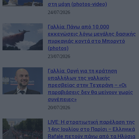
στη μάχη (photos-video)
24/07/2026
Γαλλία: Πάνω από 10.000
εκκενώσεις λόγω μεγάλης δασικής
πυρκαγιάς κοντά στο Μπορντό
(photos)
23/07/2026
Γαλλία: Οργή για τη κράτηση
υπαλλήλων της γαλλικής
πρεσβείας στην Τεχεράνη – «Οι
παραβιάσεις δεν θα μείνουν χωρίς
συνέπειες»
20/07/2026
LIVE: Η στρατιωτική παρέλαση της
14ης Ιουλίου στο Παρίσι – Ελληνικά
Rafale πετούν πάνω από τα Ηλύσια