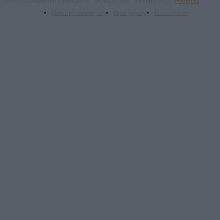
© 2024 Πνευματικά δικαιώματα: "ΝΟΗΣΙΣ ΙΚΕ". Developed by
Webalists
Πολιτική απορρήτου
Όροι χρήσης
Επικοινωνία