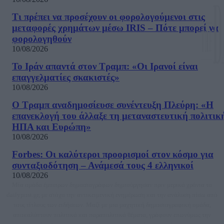
Τι πρέπει να προσέχουν οι φορολογούμενοι στις
μεταφορές χρημάτων μέσω IRIS – Πότε μπορεί να
φορολογηθούν
10/08/2026
Το Ιράν απαντά στον Τραμπ: «Οι Ιρανοί είναι
επαγγελματίες σκακιστές»
10/08/2026
Ο Τραμπ αναδημοσίευσε συνέντευξη Πλεύρη: «Η
επανεκλογή του άλλαξε τη μεταναστευτική πολιτικ
ΗΠΑ και Ευρώπη»
10/08/2026
Forbes: Οι καλύτεροι προορισμοί στον κόσμο για
συνταξιοδότηση – Ανάμεσά τους 4 ελληνικοί
10/08/2026
Μία ομάδα έμπειρων δημοσιογράφων δημιούργησαν πριν μερικά χρόνια το
dailypost.gr, με στόχο την αντικειμενική ενημέρωση και την ανάλυση πίσω από
τους τίτλους των ειδήσεων. Μαζί με μια μαχητική δημοσιογραφική ομάδα,
αποκαλύπτουν πολιτικά και παραπολιτικά θέματα, γράφουν επωνύμως την