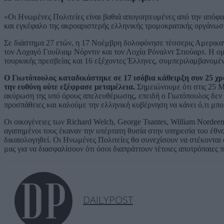
«Οι Ηνωμένες Πολιτείες είναι βαθιά απογοητευμένες από την απόφ
και εγκέφαλο της ακροαριστερής ελληνικής τρομοκρατικής οργάνω
Σε διάστημα 27 ετών, η 17 Νοέμβρη δολοφόνησε τέσσερις Αμερικαν
τον Λοχαγό Γουίλιαμ Νόρντιν και τον Λοχία Ρόναλντ Στιούαρτ. Η 
τουρκικής πρεσβείας και 16 εξέχοντες Έλληνες, συμπεριλαμβανομ
Ο Γιωτόπουλος καταδικάστηκε σε 17 ισόβια κάθειρξη συν 25 χ
την ευθύνη ούτε εξέφρασε μεταμέλεια.
Σημειώνουμε ότι στις 25 Μ
ακύρωση της υπό όρους απελευθέρωσης, επειδή ο Γιωτόπουλος δεν ε
προσπάθειες και καλούμε την ελληνική κυβέρνηση να κάνει ό,τι μπο
Οι οικογένειες των Richard Welch, George Tsantes, William Nordee
αγαπημένοι τους έκαναν την υπέρτατη θυσία στην υπηρεσία του έθνου
δικαιολογηθεί. Οι Ηνωμένες Πολιτείες θα συνεχίσουν να στέκονται 
μας για να διασφαλίσουν ότι όσοι διαπράττουν τέτοιες αποτρόπαιες π
DAILYPOST