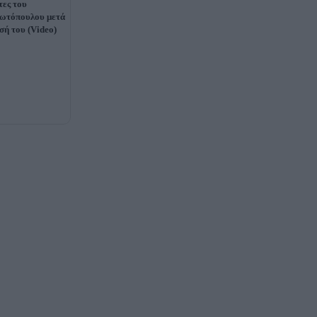
τες του
ιωτόπουλου μετά
σή του (Video)