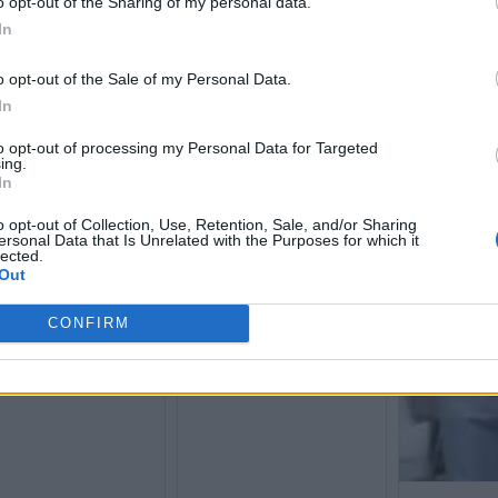
o opt-out of the Sharing of my personal data.
In
o opt-out of the Sale of my Personal Data.
In
to opt-out of processing my Personal Data for Targeted
ing.
In
o opt-out of Collection, Use, Retention, Sale, and/or Sharing
ersonal Data that Is Unrelated with the Purposes for which it
η Δικαστών κατά ΗΠΑ
Ο Άρειος Πάγος «μπλοκάρει»
lected.
ιωτόπουλο: Επιχειρούν να
την αποφυλάκιση Γιωτόπουλου
Out
βουν ανοιχτά στην
– Εξετάζεται επιστροφή στη
ική Δικαιοσύνη
φυλακή
CONFIRM