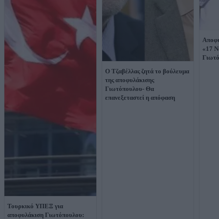
Αποφυ
«17 Ν
Γιωτό
Ο Τζαβέλλας ζητά το βούλευμα
της αποφυλάκισης
Γιωτόπουλου- Θα
επανεξεταστεί η απόφαση
Τουρκικό ΥΠΕΞ για
αποφυλάκιση Γιωτόπουλου: