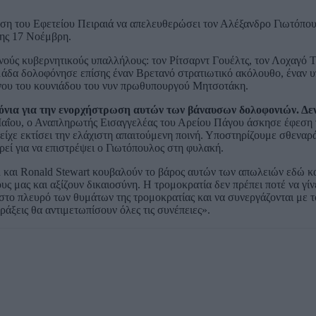
αση του Εφετείου Πειραιά να απελευθερώσει τον Αλέξανδρο Γιωτόπου
σης 17 Νοέμβρη.
ούς κυβερνητικούς υπαλλήλους: τον Ρίτσαρντ Γουέλτς, τον Λοχαγό Τ
ομάδα δολοφόνησε επίσης έναν Βρετανό στρατιωτικό ακόλουθο, έναν 
ένου του κουνιάδου του νυν πρωθυπουργού Μητσοτάκη.
ρόνια για την ενορχήστρωση αυτών των βάναυσων δολοφονιών. Δεν
αΐου, ο Αναπληρωτής Εισαγγελέας του Αρείου Πάγου άσκησε έφεση 
ίχε εκτίσει την ελάχιστη απαιτούμενη ποινή. Υποστηρίζουμε σθεναρά
ρεί για να επιστρέψει ο Γιωτόπουλος στη φυλακή.
n και Ronald Stewart κουβαλούν το βάρος αυτών των απωλειών εδώ κα
ς μας και αξίζουν δικαιοσύνη. Η τρομοκρατία δεν πρέπει ποτέ να γίν
στο πλευρό των θυμάτων της τρομοκρατίας και να συνεργάζονται με τ
ράξεις θα αντιμετωπίσουν όλες τις συνέπειες».