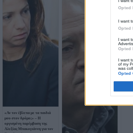
I want t
Opted 
I want t
Opted 
I want 
Advertis
Opted 
I want t
of my P
Ένωσ
was col
για Γ
Opted 
παρέμ
ελλην
«Αν τον έβλεπα με τα παιδιά
μου στον δρόμο;» – Η
οργισμένη παρέμβαση της
Αλεξίας Μπακογιάννη για τον