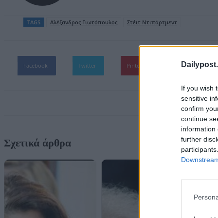
TAGS
Αλέξανδρος Γιωτόπουλος
Στέιτ Ντιπάρτμεντ
Dailypost.
Facebook
Twitter
Pinterest
WhatsApp
If you wish 
sensitive in
confirm you
continue se
information 
further disc
Σχετικά άρθρα
participants
Downstream 
Persona