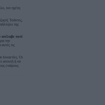
λο, τον ηγέτη
ζορτζ Τσάντες,
υπάλληλο της
 ανέλαβε ποτέ
για την
 αυτές τις
ι δεκαετίες. Οι
ει ανεκτή ή να
ους εταίρους