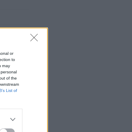
sonal or
ection to
ou may
 personal
out of the
 downstream
B’s List of