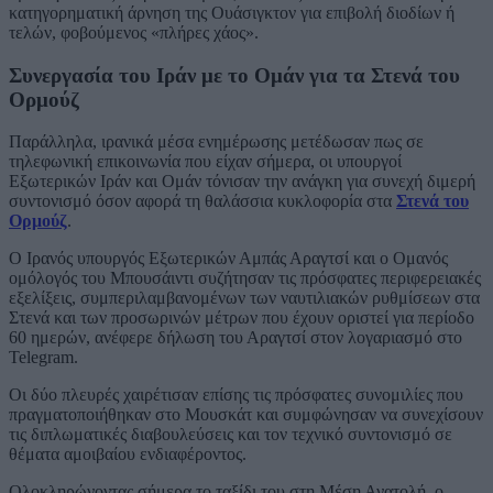
κατηγορηματική άρνηση της Ουάσιγκτον για επιβολή διοδίων ή
τελών, φοβούμενος «πλήρες χάος».
Συνεργασία του Ιράν με το Ομάν για τα Στενά του
Ορμούζ
Παράλληλα, ιρανικά μέσα ενημέρωσης μετέδωσαν πως σε
τηλεφωνική επικοινωνία που είχαν σήμερα, οι υπουργοί
Εξωτερικών Ιράν και Ομάν τόνισαν την ανάγκη για συνεχή διμερή
συντονισμό όσον αφορά τη θαλάσσια κυκλοφορία στα
Στενά του
Ορμούζ
.
Ο Ιρανός υπουργός Εξωτερικών Αμπάς Αραγτσί και ο Ομανός
ομόλογός του Μπουσάιντι συζήτησαν τις πρόσφατες περιφερειακές
εξελίξεις, συμπεριλαμβανομένων των ναυτιλιακών ρυθμίσεων στα
Στενά και των προσωρινών μέτρων που έχουν οριστεί για περίοδο
60 ημερών, ανέφερε δήλωση του Αραγτσί στον λογαριασμό στο
Telegram.
Οι δύο πλευρές χαιρέτισαν επίσης τις πρόσφατες συνομιλίες που
πραγματοποιήθηκαν στο Μουσκάτ και συμφώνησαν να συνεχίσουν
τις διπλωματικές διαβουλεύσεις και τον τεχνικό συντονισμό σε
θέματα αμοιβαίου ενδιαφέροντος.
Ολοκληρώνοντας σήμερα το ταξίδι του στη Μέση Ανατολή, ο