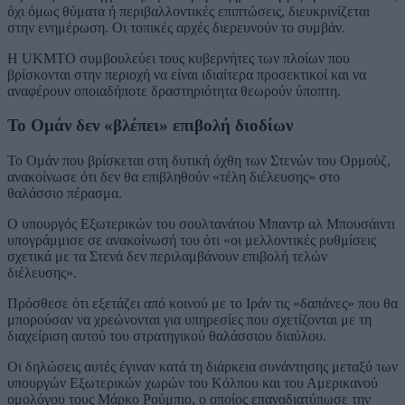
όχι όμως θύματα ή περιβαλλοντικές επιπτώσεις, διευκρινίζεται
στην ενημέρωση. Οι τοπικές αρχές διερευνούν το συμβάν.
Η UKMTO συμβουλεύει τους κυβερνήτες των πλοίων που
βρίσκονται στην περιοχή να είναι ιδιαίτερα προσεκτικοί και να
αναφέρουν οποιαδήποτε δραστηριότητα θεωρούν ύποπτη.
Το Ομάν δεν «βλέπει» επιβολή διοδίων
Το Ομάν που βρίσκεται στη δυτική όχθη των Στενών του Ορμούζ,
ανακοίνωσε ότι δεν θα επιβληθούν «τέλη διέλευσης» στο
θαλάσσιο πέρασμα.
Ο υπουργός Εξωτερικών του σουλτανάτου Μπαντρ αλ Μπουσάιντι
υπογράμμισε σε ανακοίνωσή του ότι «οι μελλοντικές ρυθμίσεις
σχετικά με τα Στενά δεν περιλαμβάνουν επιβολή τελών
διέλευσης».
Πρόσθεσε ότι εξετάζει από κοινού με το Ιράν τις «δαπάνες» που θα
μπορούσαν να χρεώνονται για υπηρεσίες που σχετίζονται με τη
διαχείριση αυτού του στρατηγικού θαλάσσιου διαύλου.
Οι δηλώσεις αυτές έγιναν κατά τη διάρκεια συνάντησης μεταξύ των
υπουργών Εξωτερικών χωρών του Κόλπου και του Αμερικανού
ομολόγου τους Μάρκο Ρούμπιο, ο οποίος επαναδιατύπωσε την