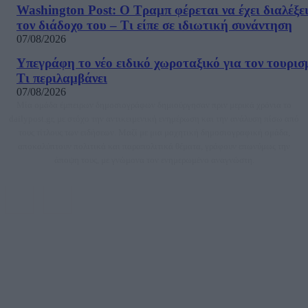
Washington Post: Ο Τραμπ φέρεται να έχει διαλέξε
τον διάδοχο του – Τι είπε σε ιδιωτική συνάντηση
07/08/2026
Υπεγράφη το νέο ειδικό χωροταξικό για τον τουρισ
Τι περιλαμβάνει
07/08/2026
Μία ομάδα έμπειρων δημοσιογράφων δημιούργησαν πριν μερικά χρόνια το
dailypost.gr, με στόχο την αντικειμενική ενημέρωση και την ανάλυση πίσω από
τους τίτλους των ειδήσεων. Μαζί με μια μαχητική δημοσιογραφική ομάδα,
αποκαλύπτουν πολιτικά και παραπολιτικά θέματα, γράφουν επωνύμως την
άποψη τους, με γνώμονα τον ενημερωμένο αναγνώστη.
DAILYPOST.GR – ΤΑΥΤΌΤΗΤΑ
Ιδιοκτήτρια εταιρεία: «ΝΟΗΣΙΣ ΙΚΕ»
Έδρα: Δήμος Αμαρουσίου Αττικής, Αγ. Αθανασίου αρ. 21, Τ.Κ. 15125
ΑΦΜ: 801093076, Δ.Ο.Υ.: ΚΕΦΟΔΕ ΑΤΤΙΚΗΣ, E-mail: press@dailypost.gr, Τηλ.