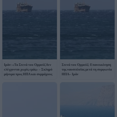
Ιράν: «Τα Στενά του Ορμούζ δεν
Στενά του Ορμούζ: Επανεκκίνηση
ελέγχονται χωρίς εμάς» – Σκληρό
της ναυσιπλοΐας μετά τη συμφωνία
μήνυμα προς ΗΠΑ και συμμάχους
ΗΠΑ– Ιράν