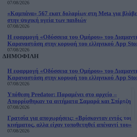
07/08/2026
«Καμπάνα» 567 εκατ δολαρίων στη Meta για βλάβε
στην ψυχική υγεία των παιδιών
07/08/2026
Η εφαρμογή «Οδύσσεια του Ομήρου» του Διαμαντ
Καραναστάση στην κορυφή του ελληνικού App Sto
07/08/2026
ΔΗΜΟΦΙΛΗ
Η εφαρμογή «Οδύσσεια του Ομήρου» του Διαμαντ
Καραναστάση στην κορυφή του ελληνικού App Sto
07/08/2026
Υπόθεση Predator: Παραμένει στο αρχείο –
Απορρίφθηκαν τα αιτήματα Σαμαρά και Σπίρτζη
07/08/2026
Γρατσία για αποχωρήσεις: «Bρίσκονταν εντός του
κινήματος, αλλα είχαν τοποθετηθεί απέναντί του»
07/08/2026