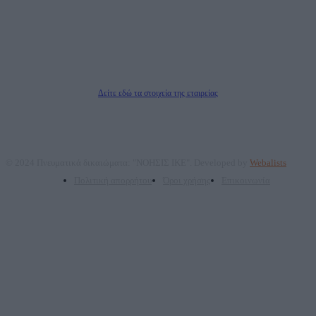
επικοινωνίας: 2108066997
Νόμιμος Εκπρόσωπος: Ζαχαρός Σταμάτης
Μέτοχοι: Ζαχαρός Σταμάτης, Κουβαράς Γεώργιος, ΥΠΗΡΕΣΙΕΣ ΠΡΟΗΓΜΕΝΗΣ
ΤΕΧΝΟΛΟΓΙΑΣ ΠΑΡΑΓΩΓΗΣ ΟΠΤΙΚΟΑΚΟΥΣΤΙΚΩΝ ΜΕΣΩΝ ΜΕΛΕΤΩΝ ΚΑΙ
ΠΑΡΟΧΗΣ ΥΠΗΡΕΣΙΩΝ PLD PLUS ΑΝΩΝ ΕΤΑΙΡΙΑ
Δικαιούχος του ονόματος τομέα (dailypost.gr): ΝΟΗΣΙΣ ΙΚΕ
Διευθυντής/Διαχειριστής: Ζαχαρός Σταμάτης
Διευθυντής Σύνταξης: Ρενάτο Λέκκα
Δείτε εδώ τα στοιχεία της εταιρείας
© 2024 Πνευματικά δικαιώματα: "ΝΟΗΣΙΣ ΙΚΕ". Developed by
Webalists
Πολιτική απορρήτου
Όροι χρήσης
Επικοινωνία