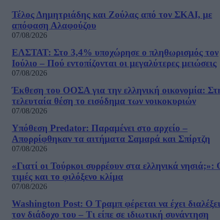
Τέλος Δημητριάδης και Ζούλας από τον ΣΚΑΙ, με
απόφαση Αλαφούζου
07/08/2026
ΕΛΣΤΑΤ: Στο 3,4% υποχώρησε ο πληθωρισμός τον
Ιούλιο – Πού εντοπίζονται οι μεγαλύτερες μειώσεις
07/08/2026
Έκθεση του ΟΟΣΑ για την ελληνική οικονομία: Στ
τελευταία θέση το εισόδημα των νοικοκυριών
07/08/2026
Υπόθεση Predator: Παραμένει στο αρχείο –
Απορρίφθηκαν τα αιτήματα Σαμαρά και Σπίρτζη
07/08/2026
«Γιατί οι Τούρκοι συρρέουν στα ελληνικά νησιά;»: 
τιμές και το φιλόξενο κλίμα
07/08/2026
Washington Post: Ο Τραμπ φέρεται να έχει διαλέξε
τον διάδοχο του – Τι είπε σε ιδιωτική συνάντηση