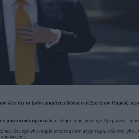
υ λένε ότι το Ιράν εισπράττει διόδια στα Στενά του Ορμούζ, αφ
θα τερματιστούν αμέσως!»
απείλησε τους Ιρανούς ο Αμερικανός πρόε
ας πως δεν έχει γίνει καμία αποδέσμευση μέχρι τώρα, ενώ όταν γίνει,
 παραγωγούς.