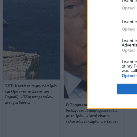
I want t
Opted 
I want t
Opted 
I want 
Advertis
Opted 
I want t
of my P
was col
Opted 
NYT: Κοντά σε συμφωνία Ιράν
Το Ιρ
και Ομάν για τα Στενά του
συμφώ
Ορμούζ - «Τέλη υπηρεσιών»
άνοιγ
αντί για διόδια
Ορμο
Ο Τραμπ επιμένει πως
διεξάγονται διαπραγματεύσεις
με το Ιράν - «Αυτή είναι η
τελευταία ευκαιρία που έχουν»