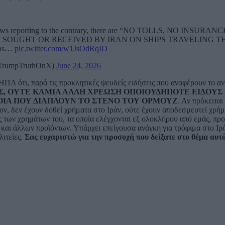
e News reporting to the contrary, there are “NO TOLLS, NO INSURANC
 SOUGHT OR RECEIVED BY IRAN ON SHIPS TRAVELING T
ions…
pic.twitter.com/w1JsOdRqID
(@TrumpTruthOnX)
June 24, 2026
ΗΠΑ ότι, παρά τις προκλητικές ψευδείς ειδήσεις που αναφέρουν το αν
Σ, ΟΥΤΕ ΚΑΜΙΑ ΑΛΛΗ ΧΡΕΩΣΗ ΟΠΟΙΟΥΔΗΠΟΤΕ ΕΙΔΟΥΣ
ΠΛΟΙΑ ΠΟΥ ΔΙΑΠΛΟΥΝ ΤΟ ΣΤΕΝΟ ΤΟΥ ΟΡΜΟΥΖ
. Αν πρόκειται
ον, δεν έχουν δοθεί χρήματα στο Ιράν, ούτε έχουν αποδεσμευτεί χρήμ
των χρημάτων του, τα οποία ελέγχονται εξ ολοκλήρου από εμάς, προ
 και άλλων προϊόντων. Υπάρχει επείγουσα ανάγκη για τρόφιμα στο Ιρά
ιτείες.
Σας ευχαριστώ για την προσοχή που δείξατε στο θέμα αυτό