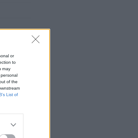
sonal or
ection to
ou may
 personal
out of the
 downstream
B’s List of