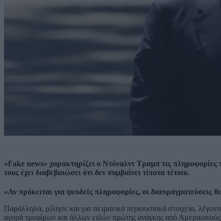
«Fake news» χαρακτηρίζει ο Ντόναλντ Τραμπ τις πληροφορίες πο
τους έχει διαβεβαιώσει ότι δεν συμβαίνει τίποτα τέτοιο.
«Αν πρόκειται για ψευδείς πληροφορίες, οι διαπραγματεύσεις 
Παράλληλα, μίλησε και για τα ιρανικά περιουσιακά στοιχεία, λέγοντ
αγορά τροφίμων και άλλων ειδών πρώτης ανάγκης από Αμερικανούς