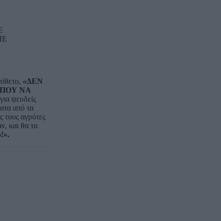
E
HE
τίθετο,
«ΔΕΝ
 ΠΟΥ ΝΑ
 για ψευδείς
ατα από τα
ς τους αγρότες
ν, και θα τα
!».