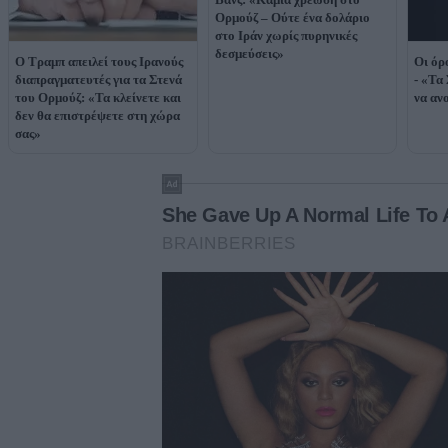
Ορμούζ – Ούτε ένα δολάριο
στο Ιράν χωρίς πυρηνικές
δεσμεύσεις»
Ο Τραμπ απειλεί τους Ιρανούς
Οι όρ
διαπραγματευτές για τα Στενά
- «Τα
του Ορμούζ: «Τα κλείνετε και
να αν
δεν θα επιστρέψετε στη χώρα
σας»