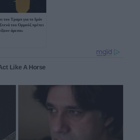
οι του Τραμπ για το Ιράν
 Στενά του Ορμούζ πρέπει
οίξουν άμεσα»