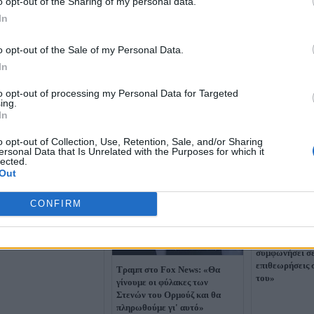
o opt-out of the Sharing of my personal data.
In
o opt-out of the Sale of my Personal Data.
In
to opt-out of processing my Personal Data for Targeted
ing.
In
o opt-out of Collection, Use, Retention, Sale, and/or Sharing
ersonal Data that Is Unrelated with the Purposes for which it
lected.
Out
άν διαψεύδει ότι
CONFIRM
νησε με τις ΗΠΑ για το
μα των Στενών του
ύζ
Τραμπ για Ιρά
συμφωνήσει σε
επιθεωρήσεις 
Τραμπ στο Fox News: «Θα
του»
γίνουμε οι φύλακες των
Στενών του Ορμούζ και θα
πληρωθούμε γι' αυτό»