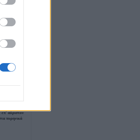
ν: «Έχει
 επ' αόριστον
στα πυρηνικά