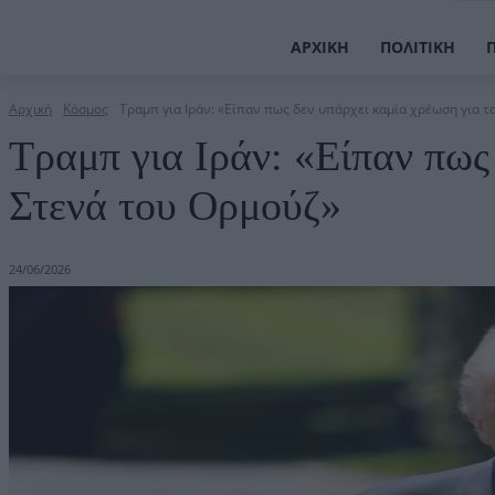
ΑΡΧΙΚΉ
ΠΟΛΙΤΙΚΉ
Αρχική
Κόσμος
Τραμπ για Ιράν: «Είπαν πως δεν υπάρχει καμία χρέωση για τα
Τραμπ για Ιράν: «Είπαν πως
Στενά του Ορμούζ»
24/06/2026