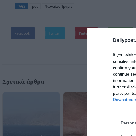
TAGS
Ιράν
Ντόναλντ Τραμπ
Facebook
Twitter
Pinterest
WhatsApp
Dailypost.
If you wish 
sensitive in
confirm you
continue se
Σχετικά άρθρα
information 
further disc
participants
Downstream 
Persona