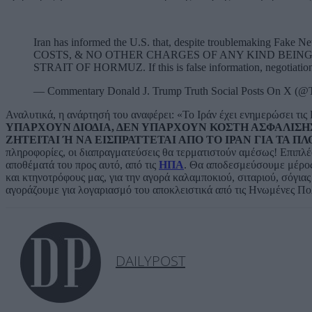
Iran has informed the U.S. that, despite troublemaking Fak
COSTS, & NO OTHER CHARGES OF ANY KIND BEING
STRAIT OF HORMUZ. If this is false information, negotiat
— Commentary Donald J. Trump Truth Social Posts On X 
Αναλυτικά, η ανάρτησή του αναφέρει: «Το Ιράν έχει ενημερώσει τις 
ΥΠΑΡΧΟΥΝ ΔΙΟΔΙΑ, ΔΕΝ ΥΠΑΡΧΟΥΝ ΚΟΣΤΗ ΑΣΦΑΛΙΣΗ
ΖΗΤΕΙΤΑΙ Ή ΝΑ ΕΙΣΠΡΑΤΤΕΤΑΙ ΑΠΟ ΤΟ ΙΡΑΝ ΓΙΑ ΤΑ 
πληροφορίες, οι διαπραγματεύσεις θα τερματιστούν αμέσως! Επιπλέ
αποθέματά του προς αυτό, από τις
ΗΠΑ
. Θα αποδεσμεύσουμε μέρος 
και κτηνοτρόφους μας, για την αγορά καλαμποκιού, σιταριού, σόγιας
αγοράζουμε για λογαριασμό του αποκλειστικά από τις Ηνωμένες Πολ
DAILYPOST