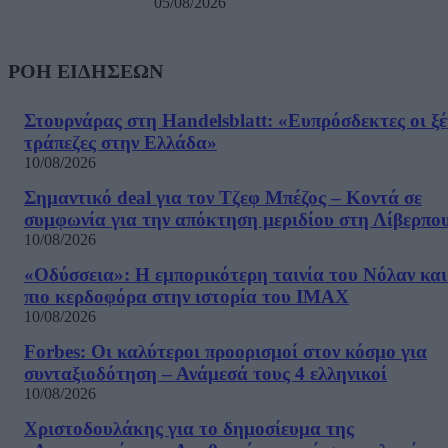
05/08/2026
ΡΟΗ ΕΙΔΗΣΕΩΝ
Στουρνάρας στη Handelsblatt: «Ευπρόσδεκτες οι ξέ
τράπεζες στην Ελλάδα»
10/08/2026
Σημαντικό deal για τον Τζεφ Μπέζος – Κοντά σε
συμφωνία για την απόκτηση μεριδίου στη Λίβερπο
10/08/2026
«Οδύσσεια»: Η εμπορικότερη ταινία του Νόλαν και
πιο κερδοφόρα στην ιστορία του IMAX
10/08/2026
Forbes: Οι καλύτεροι προορισμοί στον κόσμο για
συνταξιοδότηση – Ανάμεσά τους 4 ελληνικοί
10/08/2026
Χριστοδουλάκης για το δημοσίευμα της