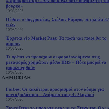
«Δημοκρατίας»: «Δεν θα κάνω ποτέ συνομιλητή το
βούρκο»
10/08/2026
Πέθανε ο συγγραφέας, Στέλιος Ράμφος σε ηλικία 8
ετών
10/08/2026
Έρχεται νέο Market Pass: Τα ποσά και ποιοι θα το
πάρουν
10/08/2026
Τι πρέπει να προσέχουν οι φορολογούμενοι στις
μεταφορές χρημάτων μέσω IRIS – Πότε μπορεί να
φορολογηθούν
10/08/2026
ΔΗΜΟΦΙΛΗ
Forbes: Οι καλύτεροι προορισμοί στον κόσμο για
συνταξιοδότηση – Ανάμεσά τους 4 ελληνικοί
10/08/2026
Συνεχίζεται το μπρα ντε φερ για τα Στενά του Ορμο