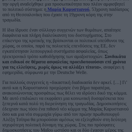
την οργή αναδείχθηκε μια προσωπικότητα που πλέον αμφισβητεί
το πολιτικό σύστημα: η
Μαρία Καρυστιανού
, 53χρονη παιδίατρος
από τη Θεσσαλονίκη που έχασε τη 19χρονη κόρη της στην
τραγωδία.
Η ίδια ίδρυσε έναν σύλλογο συγγενών των θυμάτων, απαίτησε
διαφάνεια και πλήρη διαλεύκανση του δυστυχήματος. Στο
επίκεντρο της κριτικής της βρίσκονται οι πολιτικοί υπεύθυνοι της
χώρας, οι οποίοι, παρά τις πολυετείς επενδύσεις της ΕΕ, δεν
εγκατέστησαν λειτουργικά συστήματα ασφαλείας, όπως
ηλεκτρονικό τρόπο καθοδήγησης των αμαξοστοιχιών.
Συνδικάτα
και ειδικοί σε θέματα ασφαλείας προειδοποιούσαν επί χρόνια
για τις ελλείψεις, χωρίς όμως να αλλάξει τίποτα»
, αναφέρει η
εφημερίδα, σύμφωνα με την Deutsche Welle.
Για πολλούς συγγενείς η «δικαστική διαδικασία δεν αρκεί. […] Γι’
αυτό και η Καρυστιανού προχώρησε ένα βήμα παραπέρα,
ανακοινώνοντας προσφάτως πως θέλει να ιδρύσει δικό της κόμμα.
Με αυτό επιδιώκει να εκφράσει μια κοινωνική δυσαρέσκεια που
ξεπερνά κατά πολύ τη διερεύνηση της τραγωδίας. Δημοσκοπήσεις
έδειχναν πως τόσο ένα πιθανό νέο κόμμα της Μαρίας Καρυστιανού
όσο και μια νέα συμμαχία γύρω από τον πρώην πρωθυπουργό
Αλέξη Τσίπρα θα μπορούσαν αμέσως να εξελιχθούν στη δεύτερη
ισχυρότερη πολιτική δύναμη της χώρας. Στις πιο πρόσφατες
δημοσκοπήσεις του Μαΐου ωστόσο και οι δύο έχασαν μέρος της