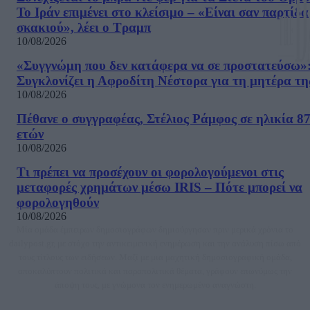
Το Ιράν επιμένει στο κλείσιμο – «Είναι σαν παρτίδα
σκακιού», λέει ο Τραμπ
10/08/2026
«Συγγνώμη που δεν κατάφερα να σε προστατεύσω»
Συγκλονίζει η Αφροδίτη Νέστορα για τη μητέρα τη
10/08/2026
Πέθανε ο συγγραφέας, Στέλιος Ράμφος σε ηλικία 8
ετών
10/08/2026
Τι πρέπει να προσέχουν οι φορολογούμενοι στις
μεταφορές χρημάτων μέσω IRIS – Πότε μπορεί να
φορολογηθούν
10/08/2026
Μία ομάδα έμπειρων δημοσιογράφων δημιούργησαν πριν μερικά χρόνια το
dailypost.gr, με στόχο την αντικειμενική ενημέρωση και την ανάλυση πίσω από
τους τίτλους των ειδήσεων. Μαζί με μια μαχητική δημοσιογραφική ομάδα,
αποκαλύπτουν πολιτικά και παραπολιτικά θέματα, γράφουν επωνύμως την
άποψη τους, με γνώμονα τον ενημερωμένο αναγνώστη.