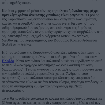
υποστήριξής τους».
Κατά το γερμανικό μέσο πάντως
«η πολιτική άνοδος της μέχρι
πριν λίγα χρόνια άγνωστης γυναίκας είναι ραγδαία.
“Ο ρόλος
της Καρυστιανού ως εκπροσώπου των συγγενών των θυμάτων,
καθώς και η συμβολή της στο να παραμένει η διερεύνηση του
σιδηροδρομικού δυστυχήματος στο επίκεντρο της δημόσιας
προσοχής, αποτελούν κεντρικούς παράγοντες που συμβάλλουν στη
δημοτικότητά της”, εξηγεί ο Νόρμπερτ Μπέκμαν-Ντίρκες,
διευθυντής του παραρτήματος του Ιδρύματος Konrad-Adenauer
(KAS) στην Αθήνα.
Η δημοτικότητα της Καρυστιανού αποτελεί επίσης σύμπτωμα της
κρίσης εμπιστοσύνης απέναντι στα καθιερωμένα κόμματα στην
Ελλάδα
. Κατά τον ειδικό “οι πολιτικοί outsiders κερδίζουν σε αυτό
το περιβάλλον γρήγορα υποστήριξη ως εναλλακτική επιλογή
διαμαρτυρίας”. Τέτοιες αντισυστημικές τάσεις παρατηρούνται αυτή
την περίοδο σε πολλές ευρωπαϊκές χώρες. Άνθρωποι που
αντιμετωπίζουν το πολιτικό σύστημα ιδιαιτέρως επικριτικά θα
στρέφονταν πιο εύκολα σε ένα τέτοιο κίνημα, παρά για παράδειγμα
προς τη συντηρητική κυβερνητική παράταξη της Νέας
Δημοκρατίας».
Το τι θα πρεσβεύει πολιτικά το κόμμα της Καρυστιανού παραμένει
βέβαια άγνωστο και ως τώρα δεν υπάρχουν σαφείς θέσεις επί των