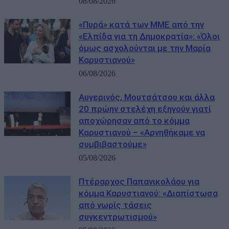
08/08/2026
«Πυρά» κατά των ΜΜΕ από την
«Ελπίδα για τη Δημοκρατία»: «Όλοι
όμως ασχολούνται με την Μαρία
Καρυστιανού»
06/08/2026
Αυγερινός, Μουτσάτσου και άλλα
20 πρώην στελέχη εξηγούν γιατί
αποχώρησαν από το κόμμα
Καρυστιανού – «Αρνηθήκαμε να
συμβιβαστούμε»
05/08/2026
Πτέραρχος Παπανικολάου για
κόμμα Καρυστιανού: «Διαπίστωσα
από νωρίς τάσεις
συγκεντρωτισμού»