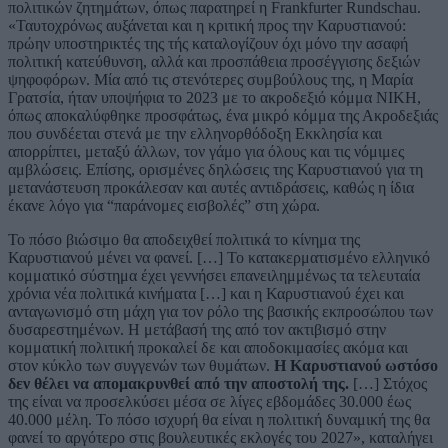
πολιτικών ζητημάτων, όπως παρατηρεί η Frankfurter Rundschau.
«Ταυτοχρόνως αυξάνεται και η κριτική προς την Καρυστιανού:
πρώην υποστηρικτές της τής καταλογίζουν όχι μόνο την ασαφή
πολιτική κατεύθυνση, αλλά και προσπάθεια προσέγγισης δεξιών
ψηφοφόρων. Μία από τις στενότερες συμβούλους της, η Μαρία
Γρατσία, ήταν υποψήφια το 2023 με το ακροδεξιό κόμμα ΝΙΚΗ,
όπως αποκαλύφθηκε προσφάτως, ένα μικρό κόμμα της Ακροδεξιάς
που συνδέεται στενά με την ελληνορθόδοξη Εκκλησία και
απορρίπτει, μεταξύ άλλων, τον γάμο για όλους και τις νόμιμες
αμβλώσεις. Επίσης, ορισμένες δηλώσεις της Καρυστιανού για τη
μετανάστευση προκάλεσαν και αυτές αντιδράσεις, καθώς η ίδια
έκανε λόγο για “παράνομες εισβολές” στη χώρα.
Το πόσο βιώσιμο θα αποδειχθεί πολιτικά το κίνημα της
Καρυστιανού μένει να φανεί. […] Το κατακερματισμένο ελληνικό
κομματικό σύστημα έχει γεννήσει επανειλημμένως τα τελευταία
χρόνια νέα πολιτικά κινήματα […] και η Καρυστιανού έχει και
ανταγωνισμό στη μάχη για τον ρόλο της βασικής εκπροσώπου των
δυσαρεστημένων. Η μετάβασή της από τον ακτιβισμό στην
κομματική πολιτική προκαλεί δε και αποδοκιμασίες ακόμα και
στον κύκλο των συγγενών των θυμάτων.
Η Καρυστιανού ωστόσο
δεν θέλει να απομακρυνθεί από την αποστολή της.
[…] Στόχος
της είναι να προσελκύσει μέσα σε λίγες εβδομάδες 30.000 έως
40.000 μέλη. Το πόσο ισχυρή θα είναι η πολιτική δυναμική της θα
φανεί το αργότερο στις βουλευτικές εκλογές του 2027», καταλήγει