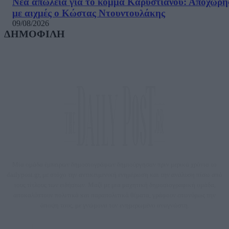
Νέα απώλεια για το κόμμα Καρυστιανού: Αποχώρη
με αιχμές ο Κώστας Ντουντουλάκης
09/08/2026
ΔΗΜΟΦΙΛΗ
Μία ομάδα έμπειρων δημοσιογράφων δημιούργησαν πριν μερικά χρόνια το
dailypost.gr, με στόχο την αντικειμενική ενημέρωση και την ανάλυση πίσω από
τους τίτλους των ειδήσεων. Μαζί με μια μαχητική δημοσιογραφική ομάδα,
αποκαλύπτουν πολιτικά και παραπολιτικά θέματα, γράφουν επωνύμως την
άποψη τους, με γνώμονα τον ενημερωμένο αναγνώστη.