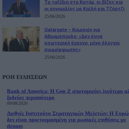
Τα ταξίδια στο Κατάρ, οι βίζες και
οι συνομιλίες με Καϊλή και Τζόρτζι
25/06/2026
Qatargate – Κομισιόν για
Αβραμόπουλο: «Δεν έγινε
εσωτερική έρευνα, μόνο έλεγχοι
συμμόρφωσης»
25/06/2026
ΡΟΗ ΕΙΔΗΣΕΩΝ
Bank of America: Η Gen Z αποταμιεύει λιγότερο α
ξοδεύει περισσότερο
09/08/2026
Διεθνές Ινστιτούτο Στρατηγικών Μελετών: Η Ευρ
δεν είναι προετοιμασμένη για ρωσικές επιθέσεις με
drones