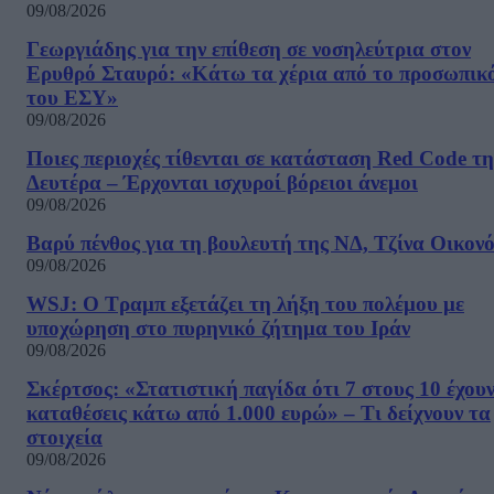
09/08/2026
Γεωργιάδης για την επίθεση σε νοσηλεύτρια στον
Ερυθρό Σταυρό: «Κάτω τα χέρια από το προσωπικ
του ΕΣΥ»
09/08/2026
Ποιες περιοχές τίθενται σε κατάσταση Red Code τη
Δευτέρα – Έρχονται ισχυροί βόρειοι άνεμοι
09/08/2026
Βαρύ πένθος για τη βουλευτή της ΝΔ, Τζίνα Οικον
09/08/2026
WSJ: Ο Τραμπ εξετάζει τη λήξη του πολέμου με
υποχώρηση στο πυρηνικό ζήτημα του Ιράν
09/08/2026
Σκέρτσος: «Στατιστική παγίδα ότι 7 στους 10 έχου
καταθέσεις κάτω από 1.000 ευρώ» – Τι δείχνουν τα
στοιχεία
09/08/2026