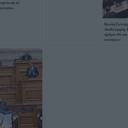
ομεύεται το
ιοίκητο»
Boυλή-Συνταγ
Αναθεώρηση: 
άρθρου 86 και
υπουργών