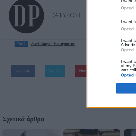
I want t
Opted 
DAILYPOST
I want t
Opted 
I want 
TAGS
Αναθεώρηση Συντάγματος
Advertis
Opted 
I want t
of my P
was col
Facebook
Twitter
Pinterest
WhatsApp
Opted 
Σχετικά άρθρα