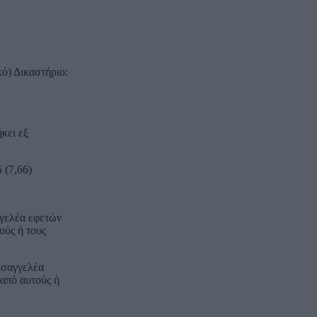
ό) Δικαστήριο:
κει εξ
 (7,66)
γγελέα εφετών
ούς ή τους
εισαγγελέα
 από αυτούς ή