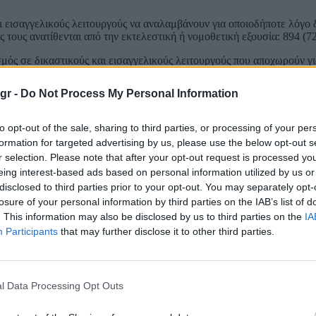
ι εισαγγελικούς λειτουργούς να αναλαμβάνουν για οποιοδήποτε λόγο 
ς τους ανατίθενται από την εκτελεστική ή νομοθετική εξουσία: 894 (7
σμός σε δικαστικούς και εισαγγελικούς λειτουργούς που αποχωρούν γ
ους ανατίθενται από την εκτελεστική ή νομοθετική εξουσία: 340 (27
gr -
Do Not Process My Personal Information
 γίνεται: 1224
to opt-out of the sale, sharing to third parties, or processing of your per
formation for targeted advertising by us, please use the below opt-out s
%)
r selection. Please note that after your opt-out request is processed y
1 (20,51%)
eing interest-based ads based on personal information utilized by us or
disclosed to third parties prior to your opt-out. You may separately opt-
losure of your personal information by third parties on the IAB’s list of
. This information may also be disclosed by us to third parties on the
IA
 δεσμευτικής προεπιλογής των υποψηφίων για τις θέσεις των Προέδρω
είου Πάγου, από το Δικαστικό Σώμα εκ της οποίας οι τρεις επικρατέ
Participants
that may further disclose it to other third parties.
α λαμβάνει την τελική απόφαση: 1161 (96,03%)
 να γίνεται από το Υπουργικό Συμβούλιο, με διαδικασία που θα διαμ
%)
l Data Processing Opt Outs