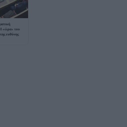
ματική
Η «ώρα» του
 της ευθύνης