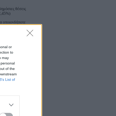
δημόσιες θέσεις
2,45%)
ια οποιονδήποτε
,55%)
sonal or
ection to
ou may
 personal
out of the
 downstream
B’s List of
ν και
στεροι για κάθε
ορφώνεται από