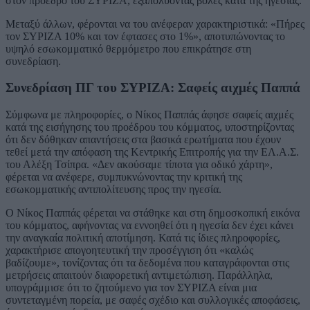
στον πρόεδρο του ΣΥΡΙΖΑ, εξαπολύοντας βολές κατά της ηγεσίας.
Μεταξύ άλλων, φέρονται να του ανέφεραν χαρακτηριστικά: «Πήρες
τον ΣΥΡΙΖΑ 10% και τον έφτασες στο 1%», αποτυπώνοντας το
υψηλό εσωκομματικό θερμόμετρο που επικράτησε στη
συνεδρίαση.
Συνεδρίαση ΠΓ του ΣΥΡΙΖΑ: Σαφείς αιχμές Παππά
Σύμφωνα με πληροφορίες, ο Νίκος Παππάς άφησε σαφείς αιχμές
κατά της εισήγησης του προέδρου του κόμματος, υποστηρίζοντας
ότι δεν δόθηκαν απαντήσεις στα βασικά ερωτήματα που έχουν
τεθεί μετά την απόφαση της Κεντρικής Επιτροπής για την ΕΛ.Α.Σ.
του Αλέξη Τσίπρα. «Δεν ακούσαμε τίποτα για οδικό χάρτη»,
φέρεται να ανέφερε, συμπυκνώνοντας την κριτική της
εσωκομματικής αντιπολίτευσης προς την ηγεσία.
Ο Νίκος Παππάς φέρεται να στάθηκε και στη δημοσκοπική εικόνα
του κόμματος, αφήνοντας να εννοηθεί ότι η ηγεσία δεν έχει κάνει
την αναγκαία πολιτική αποτίμηση. Κατά τις ίδιες πληροφορίες,
χαρακτήρισε απογοητευτική την προσέγγιση ότι «καλώς
βαδίζουμε», τονίζοντας ότι τα δεδομένα που καταγράφονται στις
μετρήσεις απαιτούν διαφορετική αντιμετώπιση. Παράλληλα,
υπογράμμισε ότι το ζητούμενο για τον ΣΥΡΙΖΑ είναι μια
συντεταγμένη πορεία, με σαφές σχέδιο και συλλογικές αποφάσεις,