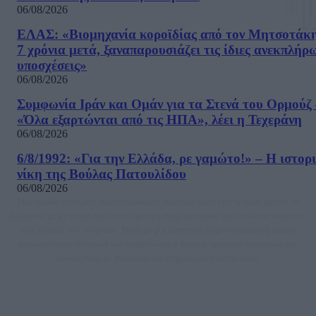
06/08/2026
ΕΛΑΣ: «Βιομηχανία κοροϊδίας από τον Μητσοτάκ
7 χρόνια μετά, ξαναπαρουσιάζει τις ίδιες ανεκπλήρ
υποσχέσεις»
06/08/2026
Συμφωνία Ιράν και Ομάν για τα Στενά του Ορμούζ 
«Όλα εξαρτώνται από τις ΗΠΑ», λέει η Τεχεράνη
06/08/2026
6/8/1992: «Για την Ελλάδα, ρε γαμώτο!» – Η ιστορ
νίκη της Βούλας Πατουλίδου
06/08/2026
Μία ομάδα έμπειρων δημοσιογράφων δημιούργησαν πριν μερικά χρόνια το
dailypost.gr, με στόχο την αντικειμενική ενημέρωση και την ανάλυση πίσω από
τους τίτλους των ειδήσεων. Μαζί με μια μαχητική δημοσιογραφική ομάδα,
αποκαλύπτουν πολιτικά και παραπολιτικά θέματα, γράφουν επωνύμως την
άποψη τους, με γνώμονα τον ενημερωμένο αναγνώστη.