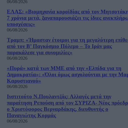
06/08/2026
ΕΛΑΣ: «Βιομηχανία κοροϊδίας από τον Μητσοτάκ
7 χρόνια μετά, ξαναπαρουσιάζει τις ίδιες ανεκπλήρ
υποσχέσεις»
06/08/2026
Τραμπ: «Ήμασταν έτοιμοι για τη μεγαλύτερη επίθ
από τον Β’ Παγκόσμιο Πόλεμο – Το Ιράν μας
παρακάλεσε για συνομιλίες»
06/08/2026
«Πυρά» κατά των ΜΜΕ από την «Ελπίδα για τη
Δημοκρατία»: «Όλοι όμως ασχολούνται με την Μα
Καρυστιανού»
06/08/2026
Ινστιτούτο Ν.Πουλαντζάς: Αλλαγές μετά την
παραίτηση Ρεπούση από τον ΣΥΡΙΖΑ- Νέος πρόεδρ
ο Χριστόφορος Βερναρδάκης, διευθυντής ο
Παναγιώτης Κορμάς
06/08/2026