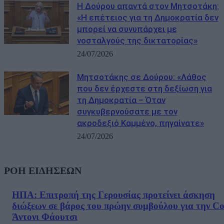
Η Δούρου απαντά στον Μητσοτάκη:
«Η επέτειος για τη Δημοκρατία δεν
μπορεί να συνυπάρχει με
νοσταλγούς της δικτατορίας»
24/07/2026
Μητσοτάκης σε Δούρου: «Λάθος
που δεν έρχεστε στη δεξίωση για
τη Δημοκρατία – Όταν
συγκυβερνούσατε με τον
ακροδεξιό Καμμένο, πηγαίνατε»
24/07/2026
ΡΟΗ ΕΙΔΗΣΕΩΝ
ΗΠΑ: Επιτροπή της Γερουσίας προτείνει άσκηση
διώξεων σε βάρος του πρώην συμβούλου για την Co
Άντονι Φάουτσι