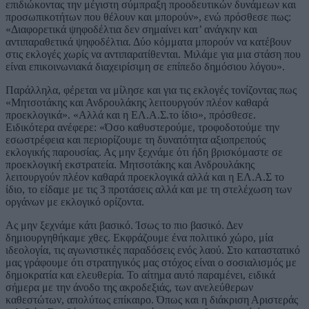
επιδιώκοντας την μέγιστη σύμπραξη προοδευτικών δυνάμεων και
προσωπικοτήτων που θέλουν και μπορούν», ενώ πρόσθεσε πως:
«Διαφορετικά ψηφοδέλτια δεν σημαίνει κατ’ ανάγκην και
αντιπαραθετικά ψηφοδέλτια. Δύο κόμματα μπορούν να κατέβουν
στις εκλογές χωρίς να αντιπαρατίθενται. Μιλάμε για μια στάση που
είναι επικοινωνιακά διαχειρίσιμη σε επίπεδο δημόσιου λόγου».
Παράλληλα, φέρεται να μίλησε και για τις εκλογές τονίζοντας πως
«Μητσοτάκης και Ανδρουλάκης λειτουργούν πλέον καθαρά
προεκλογικά». «Αλλά και η ΕΛ.Α.Σ.το ίδιο», πρόσθεσε.
Ειδικότερα ανέφερε: «Όσο καθυστερούμε, τροφοδοτούμε την
εσωστρέφεια και περιορίζουμε τη δυνατότητα αξιοπρεπούς
εκλογικής παρουσίας. Ας μην ξεχνάμε ότι ήδη βρισκόμαστε σε
προεκλογική εκστρατεία. Μητσοτάκης και Ανδρουλάκης
λειτουργούν πλέον καθαρά προεκλογικά αλλά και η ΕΛ.Α.Σ το
ίδιο, το είδαμε με τις 3 προτάσεις αλλά και με τη στελέχωση των
οργάνων με εκλογικό ορίζοντα.
Ας μην ξεχνάμε κάτι βασικό. Ίσως το πιο βασικό. Δεν
δημιουργηθήκαμε χθες. Εκφράζουμε ένα πολιτικό χώρο, μία
ιδεολογία, τις αγωνιστικές παραδόσεις ενός λαού. Στο καταστατικό
μας γράφουμε ότι στρατηγικός μας στόχος είναι ο σοσιαλισμός με
δημοκρατία και ελευθερία. Το αίτημα αυτό παραμένει, ειδικά
σήμερα με την άνοδο της ακροδεξιάς, των ανελεύθερων
καθεστώτων, απολύτως επίκαιρο. Όπως και η διάκριση Αριστεράς