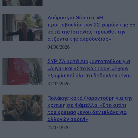
Δούρου για Θέουτα: «Η
πρωτοβουλία των 22 χωρών της ΕΕ
κατά της Ισπανίας προωθεί την
ατζέντα της ακροδεξιάς»
04/08/2026
ΣΥΡΙΖΑ κατά Διαμαντοπούλου για
«Αυγή» και «Στο Κόκκινο»: «Έχουν
εξοφληθεί όλα τα δεδουλευμένα»
31/07/2026
Πολάκης κατά Φαραντούρη για την
κριτική σε Φάμελλο: «Στο σπίτι
του κρεμασμένου δεν μιλάνε για
αλλονών σκοινί»
25/07/2026