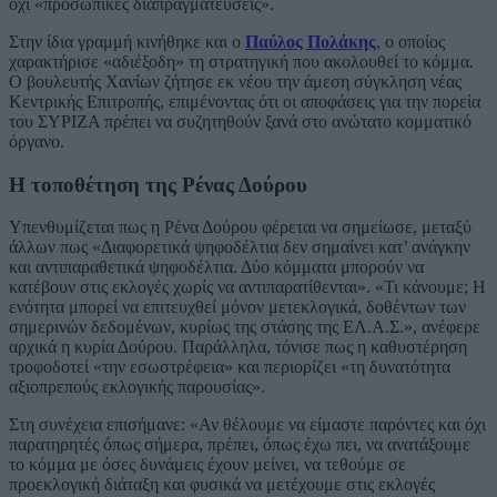
όχι «προσωπικές διαπραγματεύσεις».
Στην ίδια γραμμή κινήθηκε και ο
Παύλος Πολάκης
, ο οποίος
χαρακτήρισε «αδιέξοδη» τη στρατηγική που ακολουθεί το κόμμα.
Ο βουλευτής Χανίων ζήτησε εκ νέου την άμεση σύγκληση νέας
Κεντρικής Επιτροπής, επιμένοντας ότι οι αποφάσεις για την πορεία
του ΣΥΡΙΖΑ πρέπει να συζητηθούν ξανά στο ανώτατο κομματικό
όργανο.
Η τοποθέτηση της Ρένας Δούρου
Υπενθυμίζεται πως η Ρένα Δούρου φέρεται να σημείωσε, μεταξύ
άλλων πως «Διαφορετικά ψηφοδέλτια δεν σημαίνει κατ’ ανάγκην
και αντιπαραθετικά ψηφοδέλτια. Δύο κόμματα μπορούν να
κατέβουν στις εκλογές χωρίς να αντιπαρατίθενται». «Τι κάνουμε; Η
ενότητα μπορεί να επιτευχθεί μόνον μετεκλογικά, δοθέντων των
σημερινών δεδομένων, κυρίως της στάσης της ΕΛ.Α.Σ.», ανέφερε
αρχικά η κυρία Δούρου. Παράλληλα, τόνισε πως η καθυστέρηση
τροφοδοτεί «την εσωστρέφεια» και περιορίζει «τη δυνατότητα
αξιοπρεπούς εκλογικής παρουσίας».
Στη συνέχεια επισήμανε: «Αν θέλουμε να είμαστε παρόντες και όχι
παρατηρητές όπως σήμερα, πρέπει, όπως έχω πει, να ανατάξουμε
το κόμμα με όσες δυνάμεις έχουν μείνει, να τεθούμε σε
προεκλογική διάταξη και φυσικά να μετέχουμε στις εκλογές