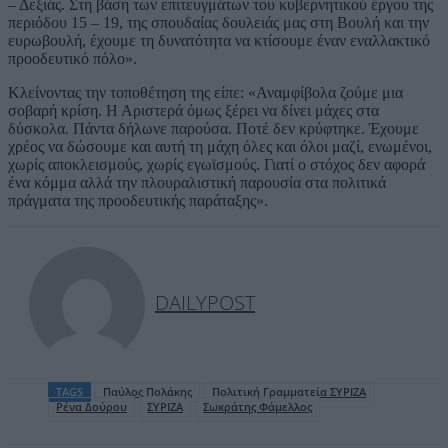
– Δεξιάς. Στη βάση των επιτευγμάτων του κυβερνητικού έργου της
περιόδου 15 – 19, της σπουδαίας δουλειάς μας στη Βουλή και την
ευρωβουλή, έχουμε τη δυνατότητα να κτίσουμε έναν εναλλακτικό
προοδευτικό πόλο».
Κλείνοντας την τοποθέτηση της είπε: «Αναμφίβολα ζούμε μια
σοβαρή κρίση. Η Αριστερά όμως ξέρει να δίνει μάχες στα
δύσκολα. Πάντα δήλωνε παρούσα. Ποτέ δεν κρύφτηκε. Έχουμε
χρέος να δώσουμε και αυτή τη μάχη όλες και όλοι μαζί, ενωμένοι,
χωρίς αποκλεισμούς, χωρίς εγωϊσμούς. Γιατί ο στόχος δεν αφορά
ένα κόμμα αλλά την πλουραλιστική παρουσία στα πολιτικά
πράγματα της προοδευτικής παράταξης».
DAILYPOST
TAGS
Παύλος Πολάκης
Πολιτική Γραμματεία ΣΥΡΙΖΑ
Ρένα Δούρου
ΣΥΡΙΖΑ
Σωκράτης Φάμελλος