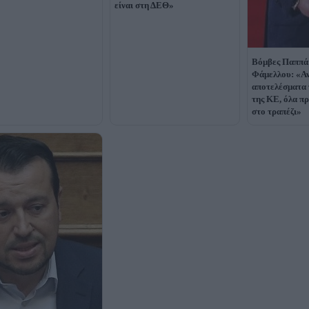
είναι στη ΔΕΘ»
Βόμβες Παππά
Φάμελλου: «Αν
αποτελέσματα 
της ΚΕ, όλα πρ
στο τραπέζι»