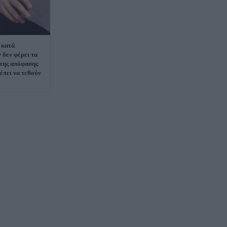
 κατά
 δεν φέρει τα
της απόφασης
έπει να τεθούν