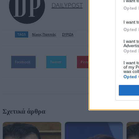
I want t
DAILYPOST
Opted 
I want t
Opted 
TAGS
Νίκος Παππάς
ΣΥΡΙΖΑ
I want 
Advertis
Opted 
Facebook
Twitter
Pinterest
WhatsApp
I want t
of my P
was col
Opted 
Σχετικά άρθρα