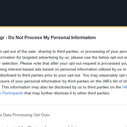
gr -
Do Not Process My Personal Information
to opt-out of the sale, sharing to third parties, or processing of your per
formation for targeted advertising by us, please use the below opt-out s
στη συνθήκη που ζούμε, όταν επερωτάται η ίδια η πορεία του κόμματος
δικεί κανένας τον τίτλο του αναντικατάστατου, ειδικά αν έχουμε α
r selection. Please note that after your opt-out request is processed y
ης της πολιτικής διαδρομής του κόμματος, λέγοντας: «Έχει υπάρξει 
eing interest-based ads based on personal information utilized by us or
 ότι ο ΣΥΡΙΖΑ είναι τοξικός. Περιμένω από όποιον θέλει να είναι στη
disclosed to third parties prior to your opt-out. You may separately opt-
losure of your personal information by third parties on the IAB’s list of
. This information may also be disclosed by us to third parties on the
IA
, σημείωσε: «Το κόμμα διαθέτει όχι απλώς μια παράδοση, αλλά το ο
ότι ο ΣΥΡΙΖΑ έχει πρωταγωνιστήσει στη μάχη με τη Ν.Δ. για την ερ
Participants
that may further disclose it to other third parties.
ηματικά τις καθυστερήσεις στην απορρόφηση των πόρων του ΕΣΠΑ κα
l Data Processing Opt Outs