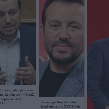
 Παππάς: «Δεν γίνεται να
ηρίζει κάποιος την ΕΛΑΣ
α παραμένει στον
Παππάς για Φάμελλο: «Να
ΖΑ»
ξεκαθαρίσει αν ο ΣΥΡΙΖΑ θα