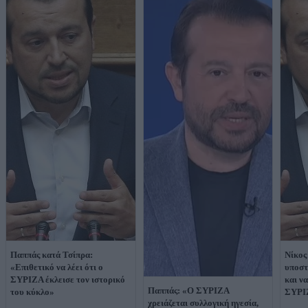
Παππάς κατά Τσίπρα:
Νίκος
«Επιθετικό να λέει ότι ο
υποστ
ΣΥΡΙΖΑ έκλεισε τον ιστορικό
και ν
Παππάς: «Ο ΣΥΡΙΖΑ
του κύκλο»
ΣΥΡΙ
χρειάζεται συλλογική ηγεσία,