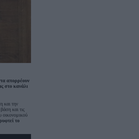
ντα απορρέουν
ς στο κανάλι
η και την
βάση και τις
υ οικονομικού
ρυφτεί το