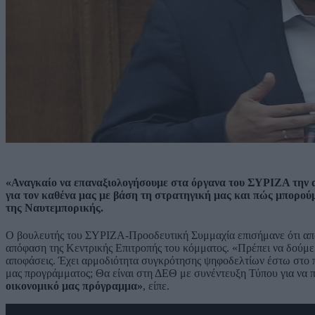
«Αναγκαίο να επαναξιολογήσουμε στα όργανα του ΣΥΡΙΖΑ την α
για τον καθένα μας με βάση τη στρατηγική μας και πώς μπορο
της Ναυτεμπορικής.
Ο βουλευτής του ΣΥΡΙΖΑ-Προοδευτική Συμμαχία επισήμανε ότι απαιτ
απόφαση της Κεντρικής Επιτροπής του κόμματος. «Πρέπει να δούμε 
αποφάσεις. Έχει αρμοδιότητα συγκρότησης ψηφοδελτίων έστω στο π
μας προγράμματος; Θα είναι στη ΔΕΘ με συνέντευξη Τύπου για να 
οικονομικό μας πρόγραμμα»
, είπε.