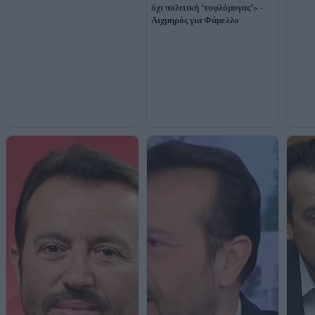
όχι πολιτική ‘τυφλόμυγας’» -
Αιχμηρός για Φάμελλο