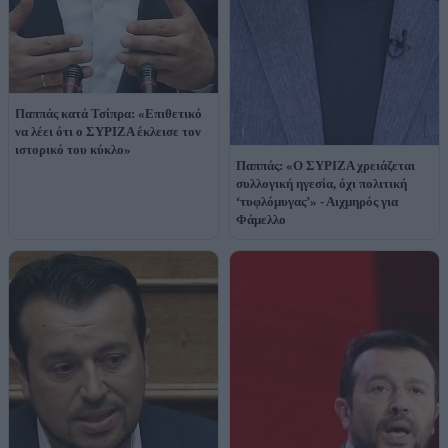
Παππάς κατά Τσίπρα: «Επιθετικό
να λέει ότι ο ΣΥΡΙΖΑ έκλεισε τον
ιστορικό του κύκλο»
Παππάς: «Ο ΣΥΡΙΖΑ χρειάζεται
συλλογική ηγεσία, όχι πολιτική
‘τυφλόμυγας’» - Αιχμηρός για
Φάμελλο