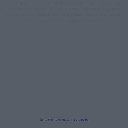
dailypost.gr, με στόχο την αντικειμενική ενημέρωση και την ανάλυση πίσω από
τους τίτλους των ειδήσεων. Μαζί με μια μαχητική δημοσιογραφική ομάδα,
αποκαλύπτουν πολιτικά και παραπολιτικά θέματα, γράφουν επωνύμως την
άποψη τους, με γνώμονα τον ενημερωμένο αναγνώστη.
DAILYPOST.GR – ΤΑΥΤΌΤΗΤΑ
Ιδιοκτήτρια εταιρεία: «ΝΟΗΣΙΣ ΙΚΕ»
Έδρα: Δήμος Αμαρουσίου Αττικής, Αγ. Αθανασίου αρ. 21, Τ.Κ. 15125
ΑΦΜ: 801093076, Δ.Ο.Υ.: ΚΕΦΟΔΕ ΑΤΤΙΚΗΣ, E-mail: press@dailypost.gr, Τηλ.
επικοινωνίας: 2108066997
Νόμιμος Εκπρόσωπος: Ζαχαρός Σταμάτης
Μέτοχοι: Ζαχαρός Σταμάτης, Κουβαράς Γεώργιος, ΥΠΗΡΕΣΙΕΣ ΠΡΟΗΓΜΕΝΗΣ
ΤΕΧΝΟΛΟΓΙΑΣ ΠΑΡΑΓΩΓΗΣ ΟΠΤΙΚΟΑΚΟΥΣΤΙΚΩΝ ΜΕΣΩΝ ΜΕΛΕΤΩΝ ΚΑΙ
ΠΑΡΟΧΗΣ ΥΠΗΡΕΣΙΩΝ PLD PLUS ΑΝΩΝ ΕΤΑΙΡΙΑ
Δικαιούχος του ονόματος τομέα (dailypost.gr): ΝΟΗΣΙΣ ΙΚΕ
Διευθυντής/Διαχειριστής: Ζαχαρός Σταμάτης
Διευθυντής Σύνταξης: Ρενάτο Λέκκα
Δείτε εδώ τα στοιχεία της εταιρείας