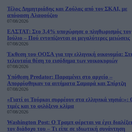
Τέλος Δημητριάδης και Ζούλας από τον ΣΚΑΙ, με
απόφαση Αλαφούζου
07/08/2026
ΕΛΣΤΑΤ: Στο 3,4% υποχώρησε ο πληθωρισμός τον
Ιούλιο – Πού εντοπίζονται οι μεγαλύτερες μειώσεις
07/08/2026
Έκθεση του ΟΟΣΑ για την ελληνική οικονομία: Στ
τελευταία θέση το εισόδημα των νοικοκυριών
07/08/2026
Υπόθεση Predator: Παραμένει στο αρχείο –
Απορρίφθηκαν τα αιτήματα Σαμαρά και Σπίρτζη
07/08/2026
«Γιατί οι Τούρκοι συρρέουν στα ελληνικά νησιά;»: 
τιμές και το φιλόξενο κλίμα
07/08/2026
Washington Post: Ο Τραμπ φέρεται να έχει διαλέξε
τον διάδοχο του – Τι είπε σε ιδιωτική συνάντηση