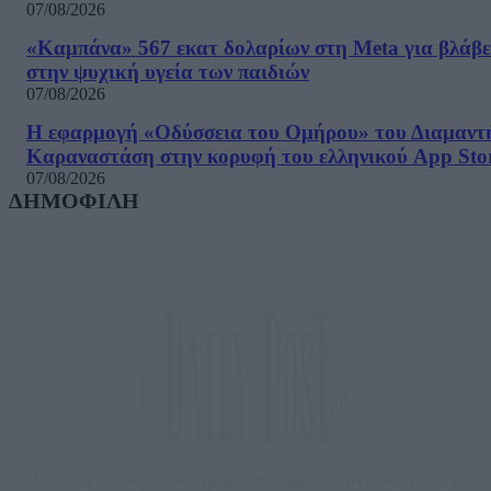
07/08/2026
«Καμπάνα» 567 εκατ δολαρίων στη Meta για βλάβε
στην ψυχική υγεία των παιδιών
07/08/2026
Η εφαρμογή «Οδύσσεια του Ομήρου» του Διαμαντ
Καραναστάση στην κορυφή του ελληνικού App Sto
07/08/2026
ΔΗΜΟΦΙΛΗ
Μία ομάδα έμπειρων δημοσιογράφων δημιούργησαν πριν μερικά χρόνια το