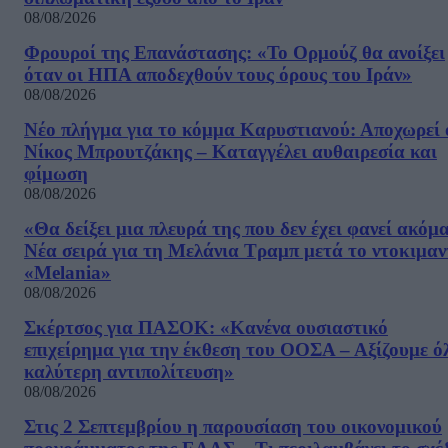
08/08/2026
Φρουροί της Επανάστασης: «Το Ορμούζ θα ανοίξει
όταν οι ΗΠΑ αποδεχθούν τους όρους του Ιράν»
08/08/2026
Νέο πλήγμα για το κόμμα Καρυστιανού: Αποχωρεί 
Νίκος Μπρουτζάκης – Καταγγέλει αυθαιρεσία και
φίμωση
08/08/2026
«Θα δείξει μια πλευρά της που δεν έχει φανεί ακόμ
Νέα σειρά για τη Μελάνια Τραμπ μετά το ντοκιμαν
«Melania»
08/08/2026
Σκέρτσος για ΠΑΣΟΚ: «Κανένα ουσιαστικό
επιχείρημα για την έκθεση του ΟΟΣΑ – Αξίζουμε ό
καλύτερη αντιπολίτευση»
08/08/2026
Στις 2 Σεπτεμβρίου η παρουσίαση του οικονομικού