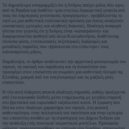
Το δημοσίευμα υπογραμμίζει ότι η Άνδρος απέχει μόλις δύο ώρες
από τη Ραφήνα και διαθέτει «μια εντελώς διαφορετική γοητεία από
τους πιο λαμπερούς γειτονικούς προορισμούς», προβάλλοντας το
νησί ως μια αυθεντική εναλλακτική πρόταση για όσους αναζητούν
ουσιαστικές εμπειρίες και αληθινές διακοπές. Ιδιαίτερη αναφορά
γίνεται στο γεγονός ότι η Άνδρος είναι «καταπράσινη» και
διαφοροποιείται αισθητά από άλλα Κυκλαδονήσια, διαθέτοντας
πλούσια φύση, εντυπωσιακές πεζοπορικές διαδρομές και
μοναδικές παραλίες που «βρίσκονται στο επίκεντρο» τους
καλοκαιρινούς μήνες.
Παράλληλα, το άρθρο αναδεικνύει την αρχοντική φυσιογνωμία του
νησιού, τη ναυτική του παράδοση και τη δυνατότητα που
προσφέρει στον επισκέπτη να γνωρίσει μια αυθεντική πλευρά της
Ελλάδας, μακριά από τον υπερτουρισμό και τις μαζικές ροές
επισκεπτών.
Η νέα αυτή διάκριση αποκτά ιδιαίτερη σημασία, καθώς προέρχεται
από ένα κορυφαίο διεθνές μέσο ενημέρωσης με μεγάλη επιρροή
στο βρετανικό και ευρωπαϊκό ταξιδιωτικό κοινό. Η έμφαση που
δίνεται στον ιδιαίτερο χαρακτήρα του νησιού, στη φυσική
αυθεντικότητα, στην πολιτιστική του ταυτότητα και στην εμπειρία
του επισκέπτη συνάδει με τη στρατηγική του Δήμου Άνδρου για
την ανάδειξη ενός ποιοτικού τουριστικού μοντέλου. Πρόσφατα
μάλιστα, πραγματοποιήθηκε με επιτυχία στο Λονδίνο, στοχευμένη