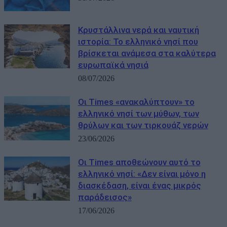
Kρυστάλλινα νερά και ναυτική
ιστορία: Το ελληνικό νησί που
βρίσκεται ανάμεσα στα καλύτερα
ευρωπαϊκά νησιά
08/07/2026
Οι Times «ανακαλύπτουν» το
ελληνικό νησί των μύθων, των
θρύλων και των τιρκουάζ νερών
23/06/2026
Οι Times αποθεώνουν αυτό το
ελληνικό νησί: «Δεν είναι μόνο η
διασκέδαση, είναι ένας μικρός
παράδεισος»
17/06/2026