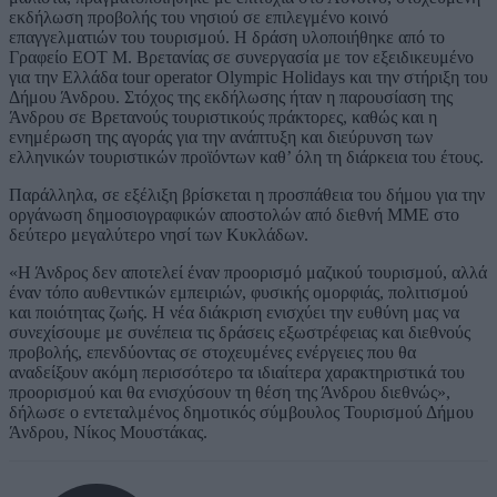
εκδήλωση προβολής του νησιού σε επιλεγμένο κοινό
επαγγελματιών του τουρισμού. Η δράση υλοποιήθηκε από το
Γραφείο ΕΟΤ Μ. Βρετανίας σε συνεργασία με τον εξειδικευμένο
για την Ελλάδα tour operator Olympic Holidays και την στήριξη του
Δήμου Άνδρου. Στόχος της εκδήλωσης ήταν η παρουσίαση της
Άνδρου σε Βρετανούς τουριστικούς πράκτορες, καθώς και η
ενημέρωση της αγοράς για την ανάπτυξη και διεύρυνση των
ελληνικών τουριστικών προϊόντων καθ’ όλη τη διάρκεια του έτους.
Παράλληλα, σε εξέλιξη βρίσκεται η προσπάθεια του δήμου για την
οργάνωση δημοσιογραφικών αποστολών από διεθνή ΜΜΕ στο
δεύτερο μεγαλύτερο νησί των Κυκλάδων.
«Η Άνδρος δεν αποτελεί έναν προορισμό μαζικού τουρισμού, αλλά
έναν τόπο αυθεντικών εμπειριών, φυσικής ομορφιάς, πολιτισμού
και ποιότητας ζωής. Η νέα διάκριση ενισχύει την ευθύνη μας να
συνεχίσουμε με συνέπεια τις δράσεις εξωστρέφειας και διεθνούς
προβολής, επενδύοντας σε στοχευμένες ενέργειες που θα
αναδείξουν ακόμη περισσότερο τα ιδιαίτερα χαρακτηριστικά του
προορισμού και θα ενισχύσουν τη θέση της Άνδρου διεθνώς»,
δήλωσε ο εντεταλμένος δημοτικός σύμβουλος Τουρισμού Δήμου
Άνδρου, Νίκος Μουστάκας.