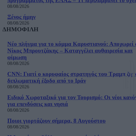
προγράμματος της ΕΛΑΣ – Τι περιλαμβάνει το σχέ
08/08/2026
Ξένος ήμην
08/08/2026
ΔΗΜΟΦΙΛΗ
Νέο πλήγμα για το κόμμα Καρυστιανού: Αποχωρεί 
Νίκος Μπρουτζάκης – Καταγγέλει αυθαιρεσία και
φίμωση
08/08/2026
CNN: Γιατί ο κορυφαίος στρατηγός του Τραμπ ζητ
διπλωματική έξοδο από το Ιράν
08/08/2026
Ειδικό Χωροταξικό για τον Τουρισμό: Οι νέοι κανό
για επενδύσεις και νησιά
08/08/2026
Ποιοι γιορτάζουν σήμερα, 8 Αυγούστου
08/08/2026