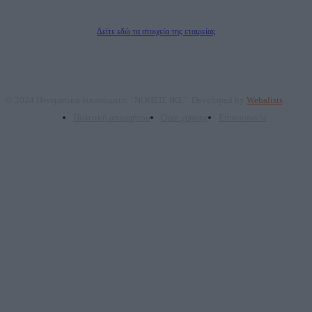
Δικαιούχος του ονόματος τομέα (dailypost.gr): ΝΟΗΣΙΣ ΙΚΕ
Διευθυντής/Διαχειριστής: Ζαχαρός Σταμάτης
Διευθυντής Σύνταξης: Ρενάτο Λέκκα
Δείτε εδώ τα στοιχεία της εταιρείας
© 2024 Πνευματικά δικαιώματα: "ΝΟΗΣΙΣ ΙΚΕ". Developed by
Webalists
Πολιτική απορρήτου
Όροι χρήσης
Επικοινωνία