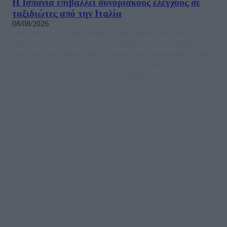
Η Ισπανία επιβάλλει συνοριακούς ελέγχους σε
ταξιδιώτες από την Ιταλία
08/08/2026
Μία ομάδα έμπειρων δημοσιογράφων δημιούργησαν πριν μερικά χρόνια το
dailypost.gr, με στόχο την αντικειμενική ενημέρωση και την ανάλυση πίσω από
τους τίτλους των ειδήσεων. Μαζί με μια μαχητική δημοσιογραφική ομάδα,
αποκαλύπτουν πολιτικά και παραπολιτικά θέματα, γράφουν επωνύμως την
άποψη τους, με γνώμονα τον ενημερωμένο αναγνώστη.
DAILYPOST.GR – ΤΑΥΤΌΤΗΤΑ
Ιδιοκτήτρια εταιρεία: «ΝΟΗΣΙΣ ΙΚΕ»
Έδρα: Δήμος Αμαρουσίου Αττικής, Αγ. Αθανασίου αρ. 21, Τ.Κ. 15125
ΑΦΜ: 801093076, Δ.Ο.Υ.: ΚΕΦΟΔΕ ΑΤΤΙΚΗΣ, E-mail: press@dailypost.gr, Τηλ.
επικοινωνίας: 2108066997
Νόμιμος Εκπρόσωπος: Ζαχαρός Σταμάτης
Μέτοχοι: Ζαχαρός Σταμάτης, Κουβαράς Γεώργιος, ΥΠΗΡΕΣΙΕΣ ΠΡΟΗΓΜΕΝΗΣ
ΤΕΧΝΟΛΟΓΙΑΣ ΠΑΡΑΓΩΓΗΣ ΟΠΤΙΚΟΑΚΟΥΣΤΙΚΩΝ ΜΕΣΩΝ ΜΕΛΕΤΩΝ ΚΑΙ
ΠΑΡΟΧΗΣ ΥΠΗΡΕΣΙΩΝ PLD PLUS ΑΝΩΝ ΕΤΑΙΡΙΑ