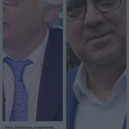
Νίκος Τσιούτσιας, εκπρόσωπος