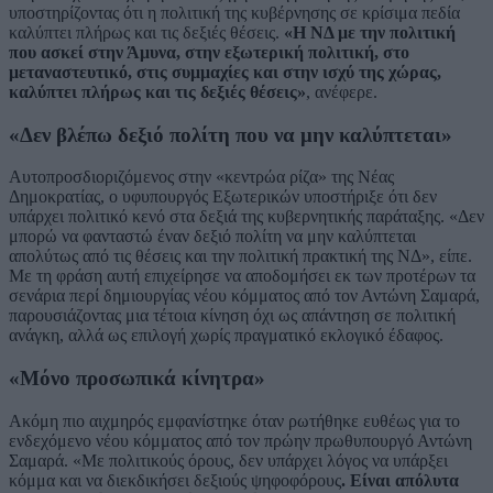
υποστηρίζοντας ότι η πολιτική της κυβέρνησης σε κρίσιμα πεδία
καλύπτει πλήρως και τις δεξιές θέσεις.
«Η ΝΔ με την πολιτική
που ασκεί στην Άμυνα, στην εξωτερική πολιτική, στο
μεταναστευτικό, στις συμμαχίες και στην ισχύ της χώρας,
καλύπτει πλήρως και τις δεξιές θέσεις»
, ανέφερε.
«Δεν βλέπω δεξιό πολίτη που να μην καλύπτεται»
Αυτοπροσδιοριζόμενος στην «κεντρώα ρίζα» της Νέας
Δημοκρατίας, ο υφυπουργός Εξωτερικών υποστήριξε ότι δεν
υπάρχει πολιτικό κενό στα δεξιά της κυβερνητικής παράταξης. «Δεν
μπορώ να φανταστώ έναν δεξιό πολίτη να μην καλύπτεται
απολύτως από τις θέσεις και την πολιτική πρακτική της ΝΔ», είπε.
Με τη φράση αυτή επιχείρησε να αποδομήσει εκ των προτέρων τα
σενάρια περί δημιουργίας νέου κόμματος από τον Αντώνη Σαμαρά,
παρουσιάζοντας μια τέτοια κίνηση όχι ως απάντηση σε πολιτική
ανάγκη, αλλά ως επιλογή χωρίς πραγματικό εκλογικό έδαφος.
«Μόνο προσωπικά κίνητρα»
Ακόμη πιο αιχμηρός εμφανίστηκε όταν ρωτήθηκε ευθέως για το
ενδεχόμενο νέου κόμματος από τον πρώην πρωθυπουργό Αντώνη
Σαμαρά. «Με πολιτικούς όρους, δεν υπάρχει λόγος να υπάρξει
κόμμα και να διεκδικήσει δεξιούς ψηφοφόρους
. Είναι απόλυτα