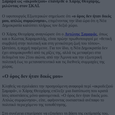
Σαμαρά ως «ακροδεξιού» επανήλθε ο Χάρης Θεοχάρης,
μιλώντας στον ΣΚΑΪ.
Ο υφυπουργός Εξωτερικών σημείωσε ότι
«ο όρος δεν ήταν δικός
μου, απλώς συμφώνησα»,
επιμένοντας την ίδια ώρα ότι η Νέα
Δημοκρατία καλύπτει πλήρως τον δεξιό χώρο.
Ο Χάρης Θεοχάρης αναγνώρισε ότι ο
Αντώνης Σαμαράς
, όπως
και ο Κώστας Καραμανλής, είναι πρώην πρωθυπουργοί με «θετική
συμβολή στην πολιτική και στη γενικότερη ζωή του τόπου».
Ωστόσο, η αιχμή παρέμεινε. Για τον ίδιο, η Νέα Δημοκρατία δεν
έχει απομακρυνθεί από τις ρίζες της, αλλά τις μεταφέρει στα
δεδομένα του 21ου αιώνα, από την Άμυνα και την εξωτερική
πολιτική έως το μεταναστευτικό και τις διεθνείς συμμαχίες της
χώρας.
«Ο όρος δεν ήταν δικός μου»
Κληθείς να σχολιάσει την προηγούμενη αναφορά περί «ακροδεξιού
Σαμαρά», ο Χάρης Θεοχάρης επέλεξε μια διατύπωση που κρατά
ίσες αποστάσεις μόνο φαινομενικά. «Ο όρος δεν ήταν δικός μου.
Απλώς συμφώνησα», είπε, αφήνοντας ουσιαστικά ανέπαφο το
πολιτικό περιεχόμενο της τοποθέτησης.
Στη συνέχεια επιχείρησε να εξηγήσει τη βάση της εκτίμησής του,