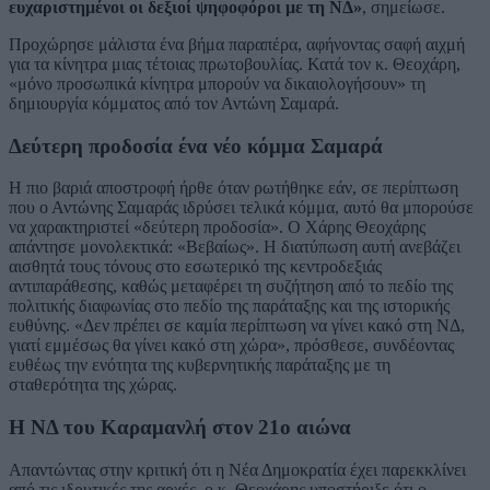
ευχαριστημένοι οι δεξιοί ψηφοφόροι με τη ΝΔ»
, σημείωσε.
Προχώρησε μάλιστα ένα βήμα παραπέρα, αφήνοντας σαφή αιχμή
για τα κίνητρα μιας τέτοιας πρωτοβουλίας. Κατά τον κ. Θεοχάρη,
«μόνο προσωπικά κίνητρα μπορούν να δικαιολογήσουν» τη
δημιουργία κόμματος από τον Αντώνη Σαμαρά.
Δεύτερη προδοσία ένα νέο κόμμα Σαμαρά
Η πιο βαριά αποστροφή ήρθε όταν ρωτήθηκε εάν, σε περίπτωση
που ο Αντώνης Σαμαράς ιδρύσει τελικά κόμμα, αυτό θα μπορούσε
να χαρακτηριστεί «δεύτερη προδοσία». Ο Χάρης Θεοχάρης
απάντησε μονολεκτικά: «Βεβαίως». Η διατύπωση αυτή ανεβάζει
αισθητά τους τόνους στο εσωτερικό της κεντροδεξιάς
αντιπαράθεσης, καθώς μεταφέρει τη συζήτηση από το πεδίο της
πολιτικής διαφωνίας στο πεδίο της παράταξης και της ιστορικής
ευθύνης. «Δεν πρέπει σε καμία περίπτωση να γίνει κακό στη ΝΔ,
γιατί εμμέσως θα γίνει κακό στη χώρα», πρόσθεσε, συνδέοντας
ευθέως την ενότητα της κυβερνητικής παράταξης με τη
σταθερότητα της χώρας.
Η ΝΔ του Καραμανλή στον 21ο αιώνα
Απαντώντας στην κριτική ότι η Νέα Δημοκρατία έχει παρεκκλίνει
από τις ιδρυτικές της αρχές, ο κ. Θεοχάρης υποστήριξε ότι ο