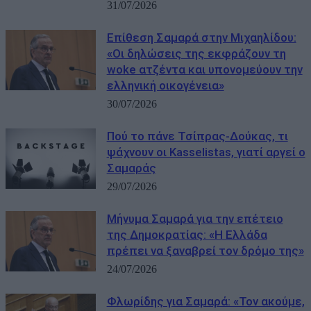
31/07/2026
Eπίθεση Σαμαρά στην Μιχαηλίδου:
«Οι δηλώσεις της εκφράζουν τη
woke ατζέντα και υπονομεύουν την
ελληνική οικογένεια»
30/07/2026
Πού το πάνε Τσίπρας-Δούκας, τι
ψάχνουν οι Kasselistas, γιατί αργεί ο
Σαμαράς
29/07/2026
Μήνυμα Σαμαρά για την επέτειο
της Δημοκρατίας: «Η Ελλάδα
πρέπει να ξαναβρεί τον δρόμο της»
24/07/2026
Φλωρίδης για Σαμαρά: «Τον ακούμε,