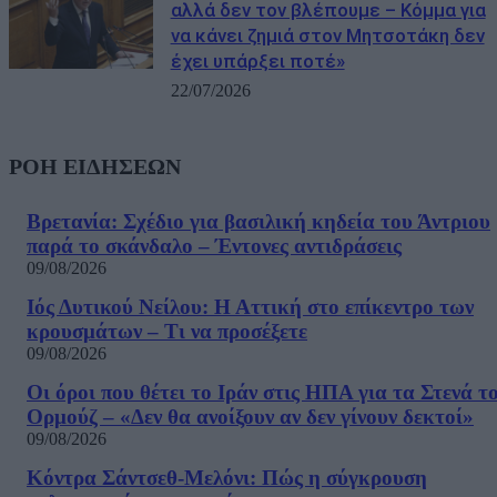
αλλά δεν τον βλέπουμε – Κόμμα για
να κάνει ζημιά στον Μητσοτάκη δεν
έχει υπάρξει ποτέ»
22/07/2026
ΡΟΗ ΕΙΔΗΣΕΩΝ
Βρετανία: Σχέδιο για βασιλική κηδεία του Άντριου
παρά το σκάνδαλο – Έντονες αντιδράσεις
09/08/2026
Ιός Δυτικού Νείλου: Η Αττική στο επίκεντρο των
κρουσμάτων – Τι να προσέξετε
09/08/2026
Οι όροι που θέτει το Ιράν στις ΗΠΑ για τα Στενά τ
Ορμούζ – «Δεν θα ανοίξουν αν δεν γίνουν δεκτοί»
09/08/2026
Κόντρα Σάντσεθ-Μελόνι: Πώς η σύγκρουση