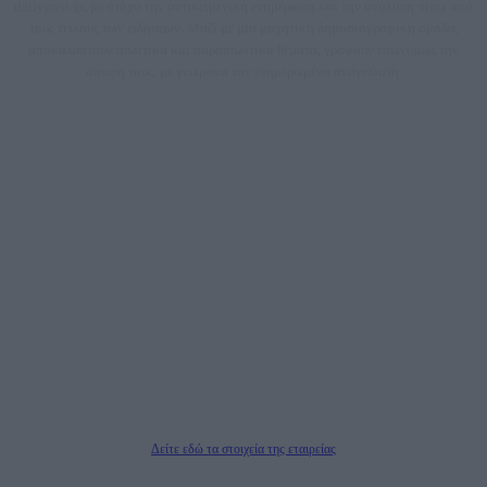
dailypost.gr, με στόχο την αντικειμενική ενημέρωση και την ανάλυση πίσω από
τους τίτλους των ειδήσεων. Μαζί με μια μαχητική δημοσιογραφική ομάδα,
αποκαλύπτουν πολιτικά και παραπολιτικά θέματα, γράφουν επωνύμως την
άποψη τους, με γνώμονα τον ενημερωμένο αναγνώστη.
DAILYPOST.GR – ΤΑΥΤΌΤΗΤΑ
Ιδιοκτήτρια εταιρεία: «ΝΟΗΣΙΣ ΙΚΕ»
Έδρα: Δήμος Αμαρουσίου Αττικής, Αγ. Αθανασίου αρ. 21, Τ.Κ. 15125
ΑΦΜ: 801093076, Δ.Ο.Υ.: ΚΕΦΟΔΕ ΑΤΤΙΚΗΣ, E-mail: press@dailypost.gr, Τηλ.
επικοινωνίας: 2108066997
Νόμιμος Εκπρόσωπος: Ζαχαρός Σταμάτης
Μέτοχοι: Ζαχαρός Σταμάτης, Κουβαράς Γεώργιος, ΥΠΗΡΕΣΙΕΣ ΠΡΟΗΓΜΕΝΗΣ
ΤΕΧΝΟΛΟΓΙΑΣ ΠΑΡΑΓΩΓΗΣ ΟΠΤΙΚΟΑΚΟΥΣΤΙΚΩΝ ΜΕΣΩΝ ΜΕΛΕΤΩΝ ΚΑΙ
ΠΑΡΟΧΗΣ ΥΠΗΡΕΣΙΩΝ PLD PLUS ΑΝΩΝ ΕΤΑΙΡΙΑ
Δικαιούχος του ονόματος τομέα (dailypost.gr): ΝΟΗΣΙΣ ΙΚΕ
Διευθυντής/Διαχειριστής: Ζαχαρός Σταμάτης
Διευθυντής Σύνταξης: Ρενάτο Λέκκα
Δείτε εδώ τα στοιχεία της εταιρείας