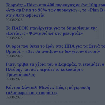
Τουρνάς: «Πάνω από 400 πυρκαγιές σε ένα 10ήμερ
-Από αμέλεια το 90% των πυρκαγιών», το «Plan B
στην Αττικοβοιωτία
09/08/2026
Το ΠΑΣΟΚ επανέρχεται για το δημοσίευμα της
«Εστίας»: «Φαντασιόπληκτο ρεπορτάζ»
09/08/2026
Οι όροι που θέτει το Ιράν στις ΗΠΑ για τα Στενά τ
Ορμούζ – «Δεν θα ανοίξουν αν δεν γίνουν δεκτοί»
09/08/2026
Γιατί τρίβει τα χέρια του ο Σαμαράς, τι ετοιμάζει ο
Πλεύρης και πώς περνάει το καλοκαίρι ο
Τριαντόπουλος
09/08/2026
Κόντρα Σάντσεθ-Μελόνι: Πώς η σύγκρουση
ταλαιπωρεί τους τουρίστες
09/08/2026
Μία ομάδα έμπειρων δημοσιογράφων δημιούργησαν πριν μερικά χρόνια το