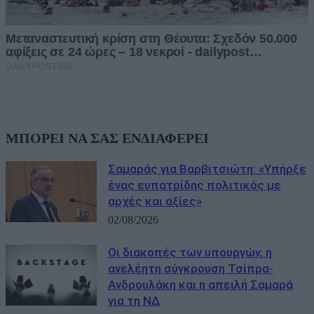
ΜΠΟΡΕΙ ΝΑ ΣΑΣ ΕΝΔΙΑΦΕΡΕΙ
Σαμαράς για Βαρβιτσιώτη: «Υπήρξε
ένας ευπατρίδης πολιτικός με
αρχές και αξίες»
02/08/2026
Οι διακοπές των υπουργών, η
ανελέητη σύγκρουση Τσίπρα-
Ανδρουλάκη και η απειλή Σαμαρά
για τη ΝΔ