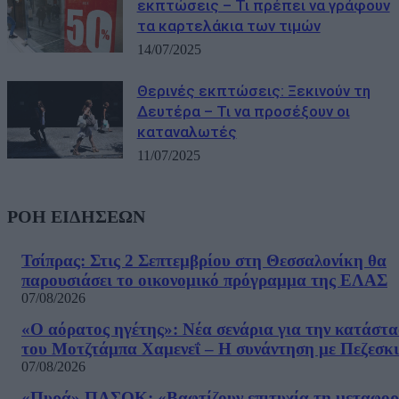
εκπτώσεις – Τι πρέπει να γράφουν
τα καρτελάκια των τιμών
14/07/2025
Θερινές εκπτώσεις: Ξεκινούν τη
Δευτέρα – Τι να προσέξουν οι
καταναλωτές
11/07/2025
ΡΟΗ ΕΙΔΗΣΕΩΝ
Τσίπρας: Στις 2 Σεπτεμβρίου στη Θεσσαλονίκη θα
παρουσιάσει το οικονομικό πρόγραμμα της ΕΛΑΣ
07/08/2026
«Ο αόρατος ηγέτης»: Νέα σενάρια για την κατάστ
του Μοτζτάμπα Χαμενεΐ – Η συνάντηση με Πεζεσκ
07/08/2026
«Πυρά» ΠΑΣΟΚ: «Βαφτίζουν επιτυχία τη μεταφο