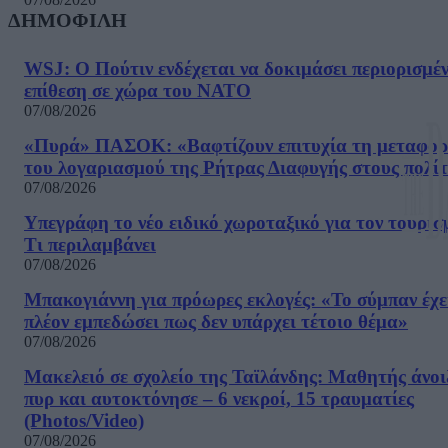
ΔΗΜΟΦΙΛΗ
WSJ: Ο Πούτιν ενδέχεται να δοκιμάσει περιορισμέ
επίθεση σε χώρα του ΝΑΤΟ
07/08/2026
«Πυρά» ΠΑΣΟΚ: «Βαφτίζουν επιτυχία τη μεταφο
του λογαριασμού της Ρήτρας Διαφυγής στους πολίτ
07/08/2026
Υπεγράφη το νέο ειδικό χωροταξικό για τον τουρισ
Τι περιλαμβάνει
07/08/2026
Μπακογιάννη για πρόωρες εκλογές: «Το σύμπαν έχε
πλέον εμπεδώσει πως δεν υπάρχει τέτοιο θέμα»
07/08/2026
Μακελειό σε σχολείο της Ταϊλάνδης: Μαθητής άνοι
πυρ και αυτοκτόνησε – 6 νεκροί, 15 τραυματίες
(Photos/Video)
07/08/2026