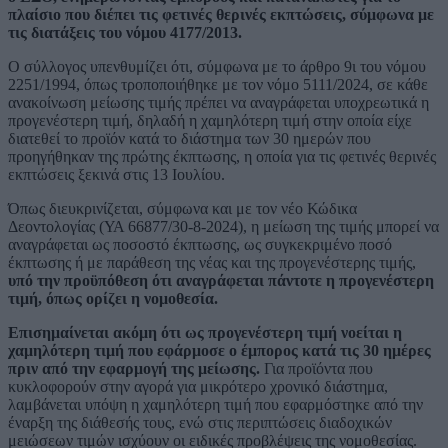
πλαίσιο που διέπει τις φετινές θερινές εκπτώσεις, σύμφωνα με
τις διατάξεις του νόμου 4177/2013.
Ο σύλλογος υπενθυμίζει ότι, σύμφωνα με το άρθρο 9ι του νόμου
2251/1994, όπως τροποποιήθηκε με τον νόμο 5111/2024, σε κάθε
ανακοίνωση μείωσης τιμής πρέπει να αναγράφεται υποχρεωτικά η
προγενέστερη τιμή, δηλαδή η χαμηλότερη τιμή στην οποία είχε
διατεθεί το προϊόν κατά το διάστημα των 30 ημερών που
προηγήθηκαν της πρώτης έκπτωσης, η οποία για τις φετινές θερινές
εκπτώσεις ξεκινά στις 13 Ιουλίου.
Όπως διευκρινίζεται, σύμφωνα και με τον νέο Κώδικα
Δεοντολογίας (ΥΑ 66877/30-8-2024), η μείωση της τιμής μπορεί να
αναγράφεται ως ποσοστό έκπτωσης, ως συγκεκριμένο ποσό
έκπτωσης ή με παράθεση της νέας και της προγενέστερης τιμής,
υπό την προϋπόθεση ότι αναγράφεται πάντοτε η προγενέστερη
τιμή, όπως ορίζει η νομοθεσία.
Επισημαίνεται ακόμη ότι ως προγενέστερη τιμή νοείται η
χαμηλότερη τιμή που εφάρμοσε ο έμπορος κατά τις 30 ημέρες
πριν από την εφαρμογή της μείωσης.
Για προϊόντα που
κυκλοφορούν στην αγορά για μικρότερο χρονικό διάστημα,
λαμβάνεται υπόψη η χαμηλότερη τιμή που εφαρμόστηκε από την
έναρξη της διάθεσής τους, ενώ στις περιπτώσεις διαδοχικών
μειώσεων τιμών ισχύουν οι ειδικές προβλέψεις της νομοθεσίας.