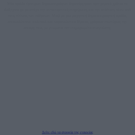
Μία ομάδα έμπειρων δημοσιογράφων δημιούργησαν πριν μερικά χρόνια το
dailypost.gr, με στόχο την αντικειμενική ενημέρωση και την ανάλυση πίσω από
τους τίτλους των ειδήσεων. Μαζί με μια μαχητική δημοσιογραφική ομάδα,
αποκαλύπτουν πολιτικά και παραπολιτικά θέματα, γράφουν επωνύμως την
άποψη τους, με γνώμονα τον ενημερωμένο αναγνώστη.
DAILYPOST.GR – ΤΑΥΤΌΤΗΤΑ
Ιδιοκτήτρια εταιρεία: «ΝΟΗΣΙΣ ΙΚΕ»
Έδρα: Δήμος Αμαρουσίου Αττικής, Αγ. Αθανασίου αρ. 21, Τ.Κ. 15125
ΑΦΜ: 801093076, Δ.Ο.Υ.: ΚΕΦΟΔΕ ΑΤΤΙΚΗΣ, E-mail: press@dailypost.gr, Τηλ.
επικοινωνίας: 2108066997
Νόμιμος Εκπρόσωπος: Ζαχαρός Σταμάτης
Μέτοχοι: Ζαχαρός Σταμάτης, Κουβαράς Γεώργιος, ΥΠΗΡΕΣΙΕΣ ΠΡΟΗΓΜΕΝΗΣ
ΤΕΧΝΟΛΟΓΙΑΣ ΠΑΡΑΓΩΓΗΣ ΟΠΤΙΚΟΑΚΟΥΣΤΙΚΩΝ ΜΕΣΩΝ ΜΕΛΕΤΩΝ ΚΑΙ
ΠΑΡΟΧΗΣ ΥΠΗΡΕΣΙΩΝ PLD PLUS ΑΝΩΝ ΕΤΑΙΡΙΑ
Δικαιούχος του ονόματος τομέα (dailypost.gr): ΝΟΗΣΙΣ ΙΚΕ
Διευθυντής/Διαχειριστής: Ζαχαρός Σταμάτης
Διευθυντής Σύνταξης: Ρενάτο Λέκκα
Δείτε εδώ τα στοιχεία της εταιρείας