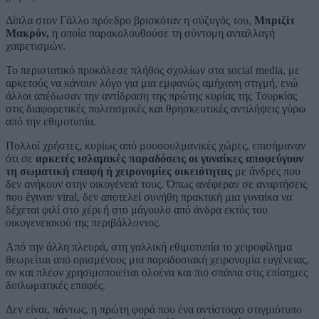
Δίπλα στον Γάλλο πρόεδρο βρισκόταν η σύζυγός του,
Μπριζίτ
Μακρόν,
η οποία παρακολουθούσε τη σύντομη ανταλλαγή
χαιρετισμών.
Το περιστατικό προκάλεσε πλήθος σχολίων στα social media, με
αρκετούς να κάνουν λόγο για μια εμφανώς αμήχανη στιγμή, ενώ
άλλοι απέδωσαν την αντίδραση της πρώτης κυρίας της Τουρκίας
στις διαφορετικές πολιτισμικές και θρησκευτικές αντιλήψεις γύρω
από την εθιμοτυπία.
Πολλοί χρήστες, κυρίως από μουσουλμανικές χώρες, επισήμαναν
ότι σε
αρκετές ισλαμικές παραδόσεις οι γυναίκες αποφεύγουν
τη σωματική επαφή ή χειρονομίες οικειότητας
με άνδρες που
δεν ανήκουν στην οικογένειά τους. Όπως ανέφεραν σε αναρτήσεις
που έγιναν viral, δεν αποτελεί συνήθη πρακτική μια γυναίκα να
δέχεται φιλί στο χέρι ή στο μάγουλο από άνδρα εκτός του
οικογενειακού της περιβάλλοντος.
Από την άλλη πλευρά, στη γαλλική εθιμοτυπία το χειροφίλημα
θεωρείται από ορισμένους μια παραδοσιακή χειρονομία ευγένειας,
αν και πλέον χρησιμοποιείται ολοένα και πιο σπάνια στις επίσημες
διπλωματικές επαφές.
Δεν είναι, πάντως, η πρώτη φορά που ένα αντίστοιχο στιγμιότυπο