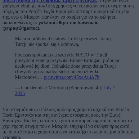
πρώτη κυρία της Τουρκίας, Εμινέ Ερντογάν.
Το βίντεο έγινε
γρήγορα viral, με πολλούς χρήστες να εστιάζουν στη στιγμή που η
σύζυγος του Ρετζέπ Ταγίπ Ερντογάν απέσυρε διακριτικά το χέρι
της, ενώ ο Μακρόν φαινόταν να σκύβει για να το φιλήσει,
ακολουθώντας το
γαλλικό έθιμο του baisemain
(χειροφιλήματος).
Macron próbował ucałować dłoń pierwszej damy
Turcji, ale spotkał się z odmową.
Podczas spotkania na szczycie NATO w Turcji
prezydent Francji przywitał Emine Erdogan, próbując
ucałować jej dłoń. Jednakże żona prezydenta Turcji
chwyciła go za nadgarstek i uniemożliwiła
Macronowi…
pic.twitter.com/45xeAuiA7b
— Codziennik z Mordoru (@mordownik4u)
July 7,
2026
Στο στιγμιότυπο, ο Γάλλος πρόεδρος χαιρετά αρχικά τον Ρετζέπ
Ταγίπ Ερντογάν και στη συνέχεια στρέφεται προς την Εμινέ
Ερντογάν. Εκείνη, ωστόσο, κρατά τον καρπό της και αποσύρει το
χέρι της τη στιγμή που ο Μακρόν επιχειρεί να σκύψει προς αυτό,
με αποτέλεσμα ο χαιρετισμός να καταλήξει τελικά σε μια σύντομη
χειραψία.