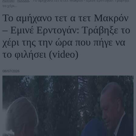
Αρχική
Κόσμος
Το αμήχανο τετ α τετ Μακρόν - Εμινέ Ερντογάν: Τράβηξε
το χέρι...
Το αμήχανο τετ α τετ Μακρόν
– Εμινέ Ερντογάν: Τράβηξε το
χέρι της την ώρα που πήγε να
το φιλήσει (video)
08/07/2026