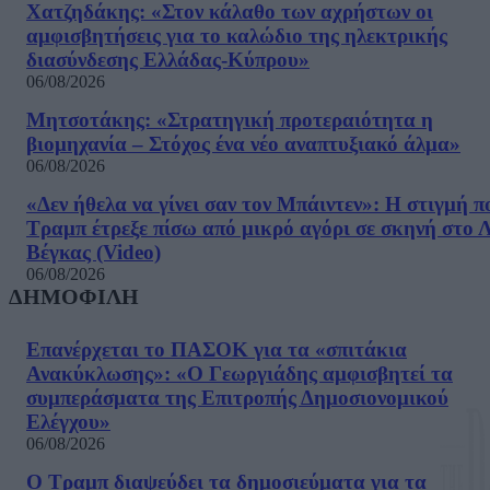
Χατζηδάκης: «Στον κάλαθο των αχρήστων οι
αμφισβητήσεις για το καλώδιο της ηλεκτρικής
διασύνδεσης Ελλάδας-Κύπρου»
06/08/2026
Μητσοτάκης: «Στρατηγική προτεραιότητα η
βιομηχανία – Στόχος ένα νέο αναπτυξιακό άλμα»
06/08/2026
«Δεν ήθελα να γίνει σαν τον Μπάιντεν»: Η στιγμή π
Τραμπ έτρεξε πίσω από μικρό αγόρι σε σκηνή στο 
Βέγκας (Video)
06/08/2026
ΔΗΜΟΦΙΛΗ
Επανέρχεται το ΠΑΣΟΚ για τα «σπιτάκια
Ανακύκλωσης»: «Ο Γεωργιάδης αμφισβητεί τα
συμπεράσματα της Επιτροπής Δημοσιονομικού
Ελέγχου»
06/08/2026
Ο Τραμπ διαψεύδει τα δημοσιεύματα για τα