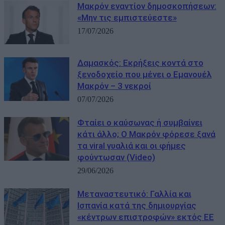
Μακρόν εναντίον δημοσκοπήσεων:
«Μην τις εμπιστεύεστε»
17/07/2026
Δαμασκός: Εκρήξεις κοντά στο
ξενοδοχείο που μένει ο Εμανουέλ
Μακρόν – 3 νεκροί
07/07/2026
Φταίει ο καύσωνας ή συμβαίνει
κάτι άλλο; Ο Μακρόν φόρεσε ξανά
τα viral γυαλιά και οι φήμες
φούντωσαν (Video)
29/06/2026
Μεταναστευτικό: Γαλλία και
Ισπανία κατά της δημιουργίας
«κέντρων επιστροφών» εκτός ΕΕ