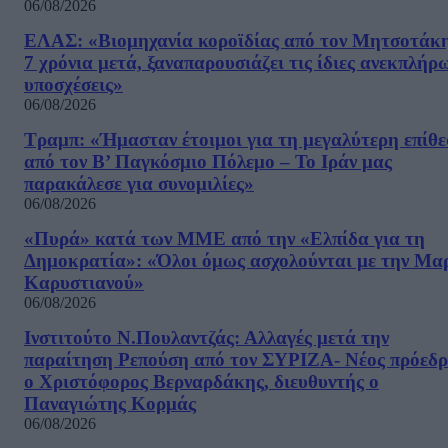
06/08/2026
ΕΛΑΣ: «Βιομηχανία κοροϊδίας από τον Μητσοτάκ
7 χρόνια μετά, ξαναπαρουσιάζει τις ίδιες ανεκπλήρ
υποσχέσεις»
06/08/2026
Τραμπ: «Ήμασταν έτοιμοι για τη μεγαλύτερη επίθ
από τον Β’ Παγκόσμιο Πόλεμο – Το Ιράν μας
παρακάλεσε για συνομιλίες»
06/08/2026
«Πυρά» κατά των ΜΜΕ από την «Ελπίδα για τη
Δημοκρατία»: «Όλοι όμως ασχολούνται με την Μα
Καρυστιανού»
06/08/2026
Ινστιτούτο Ν.Πουλαντζάς: Αλλαγές μετά την
παραίτηση Ρεπούση από τον ΣΥΡΙΖΑ- Νέος πρόεδρ
ο Χριστόφορος Βερναρδάκης, διευθυντής ο
Παναγιώτης Κορμάς
06/08/2026