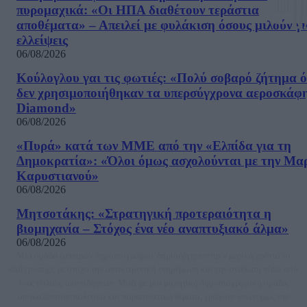
πυρομαχικά: «Οι ΗΠΑ διαθέτουν τεράστια
αποθέματα» – Απειλεί με φυλάκιση όσους μιλούν γ
ελλείψεις
06/08/2026
Κούλογλου γαι τις φωτιές: «Πολύ σοβαρό ζήτημα ό
δεν χρησιμοποιήθηκαν τα υπερσύγχρονα αεροσκάφ
Diamond»
06/08/2026
«Πυρά» κατά των ΜΜΕ από την «Ελπίδα για τη
Δημοκρατία»: «Όλοι όμως ασχολούνται με την Μα
Καρυστιανού»
06/08/2026
Μητσοτάκης: «Στρατηγική προτεραιότητα η
βιομηχανία – Στόχος ένα νέο αναπτυξιακό άλμα»
06/08/2026
Μία ομάδα έμπειρων δημοσιογράφων δημιούργησαν πριν μερικά χρόνια το
dailypost.gr, με στόχο την αντικειμενική ενημέρωση και την ανάλυση πίσω από
τους τίτλους των ειδήσεων. Μαζί με μια μαχητική δημοσιογραφική ομάδα,
αποκαλύπτουν πολιτικά και παραπολιτικά θέματα, γράφουν επωνύμως την