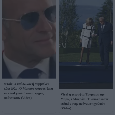
Φταίει ο καύσωνας ή συμβαίνει
κάτι άλλο; Ο Μακρόν φόρεσε ξανά
τα viral γυαλιά και οι φήμες
Viral η χειραψία Τραμπ με την
φούντωσαν (Video)
Μπριζίτ Μακρόν - Τι αποκαλύπτει
ειδικός στην ανάγνωση χειλιών
(Video)