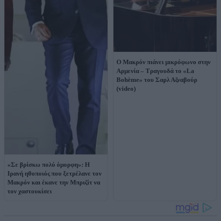
Ο Μακρόν πιάνει μικρόφωνο στην
Αρμενία – Τραγουδά το «La
Bohème» του Σαρλ Αζναβούρ
(video)
«Σε βρίσκω πολύ όμορφη»: Η
Ιρανή ηθοποιός που ξετρέλανε τον
Μακρόν και έκανε την Μπριζίτ να
τον χαστουκίσει