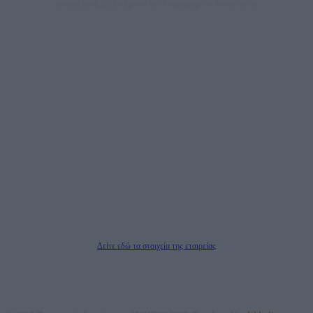
άποψη τους, με γνώμονα τον ενημερωμένο αναγνώστη.
DAILYPOST.GR – ΤΑΥΤΌΤΗΤΑ
Ιδιοκτήτρια εταιρεία: «ΝΟΗΣΙΣ ΙΚΕ»
Έδρα: Δήμος Αμαρουσίου Αττικής, Αγ. Αθανασίου αρ. 21, Τ.Κ. 15125
ΑΦΜ: 801093076, Δ.Ο.Υ.: ΚΕΦΟΔΕ ΑΤΤΙΚΗΣ, E-mail: press@dailypost.gr, Τηλ.
επικοινωνίας: 2108066997
Νόμιμος Εκπρόσωπος: Ζαχαρός Σταμάτης
Μέτοχοι: Ζαχαρός Σταμάτης, Κουβαράς Γεώργιος, ΥΠΗΡΕΣΙΕΣ ΠΡΟΗΓΜΕΝΗΣ
ΤΕΧΝΟΛΟΓΙΑΣ ΠΑΡΑΓΩΓΗΣ ΟΠΤΙΚΟΑΚΟΥΣΤΙΚΩΝ ΜΕΣΩΝ ΜΕΛΕΤΩΝ ΚΑΙ
ΠΑΡΟΧΗΣ ΥΠΗΡΕΣΙΩΝ PLD PLUS ΑΝΩΝ ΕΤΑΙΡΙΑ
Δικαιούχος του ονόματος τομέα (dailypost.gr): ΝΟΗΣΙΣ ΙΚΕ
Διευθυντής/Διαχειριστής: Ζαχαρός Σταμάτης
Διευθυντής Σύνταξης: Ρενάτο Λέκκα
Δείτε εδώ τα στοιχεία της εταιρείας