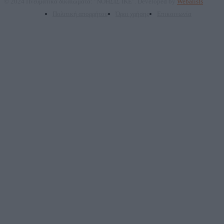
© 2024 Πνευματικά δικαιώματα: "ΝΟΗΣΙΣ ΙΚΕ". Developed by
Webalists
Πολιτική απορρήτου
Όροι χρήσης
Επικοινωνία