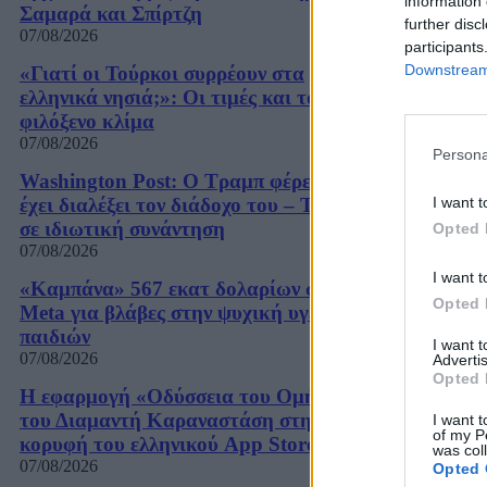
information 
Σαμαρά και Σπίρτζη
further disc
07/08/2026
participants
Downstream 
«Γιατί οι Τούρκοι συρρέουν στα
ελληνικά νησιά;»: Οι τιμές και το
φιλόξενο κλίμα
07/08/2026
Persona
Washington Post: Ο Τραμπ φέρεται να
I want t
έχει διαλέξει τον διάδοχο του – Τι είπε
σε ιδιωτική συνάντηση
Opted 
07/08/2026
I want t
«Καμπάνα» 567 εκατ δολαρίων στη
Opted 
Meta για βλάβες στην ψυχική υγεία των
παιδιών
I want 
07/08/2026
Advertis
Opted 
Η εφαρμογή «Οδύσσεια του Ομήρου»
του Διαμαντή Καραναστάση στην
I want t
of my P
κορυφή του ελληνικού App Store
was col
07/08/2026
Opted 