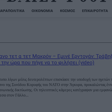
ΠΑΡΑΠΟΛΙΤΙΚΆ
ΟΙΚΟΝΟΜΊΑ
ΚΌΣΜΟΣ
ΕΠΙΚΑΙΡΌΤΗΤΑ
ανο τετ α τετ Μακρόν – Εμινέ Ερντογάν: Τράβη
 την ώρα που πήγε να το φιλήσει (video)
τυπο λίγων μόλις δευτερολέπτων επισκίασε την υποδοχή των ηγετών π
πνο της Συνόδου Κορυφής του ΝΑΤΟ στην Άγκυρα, προκαλώντας έντ
ινωνικής δικτύωσης. Οι τηλεοπτικές κάμερες κατέγραψαν μια εμφαν
εσα στον Γάλλο...