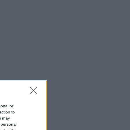
sonal or
ection to
ou may
 personal