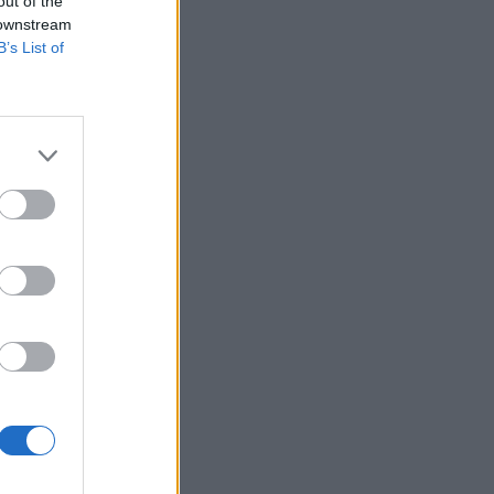
out of the
 downstream
B’s List of