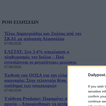
ΡΟΗ ΕΙΔΗΣΕΩΝ
Τέλος Δημητριάδης και Ζούλας από τον
ΣΚΑΙ, με απόφαση Αλαφούζου
07/08/2026
ΕΛΣΤΑΤ: Στο 3,4% υποχώρησε ο
πληθωρισμός τον Ιούλιο – Πού
εντοπίζονται οι μεγαλύτερες μειώσεις
07/08/2026
Έκθεση του ΟΟΣΑ για την ελληνική
Dailypost.
οικονομία: Στην τελευταία θέση το
εισόδημα των νοικοκυριών
If you wish 
07/08/2026
sensitive in
confirm you
Υπόθεση Predator: Παραμένει στο
continue se
αρχείο – Απορρίφθηκαν τα αιτήματα