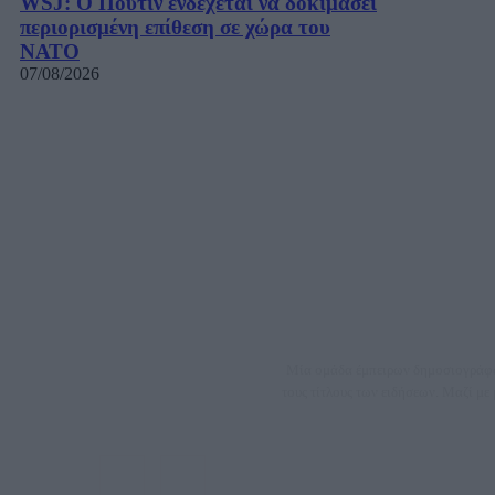
WSJ: Ο Πούτιν ενδέχεται να δοκιμάσει
περιορισμένη επίθεση σε χώρα του
ΝΑΤΟ
07/08/2026
Μία ομάδα έμπειρων δημοσιογράφων
τους τίτλους των ειδήσεων. Μαζί μ