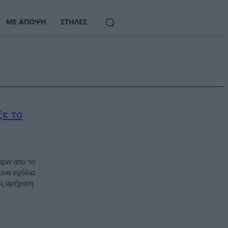
ΜΕ ΆΠΟΨΗ
ΣΤΉΛΕΣ
ξε το
ριν από το
ονα σχόλια
ώς αμήχανη