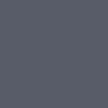
 δημιούργησαν πριν μερικά χρόνια το dailypost.gr, με στόχο την αντικειμενική ε
ε μια μαχητική δημοσιογραφική ομάδα, αποκαλύπτουν πολιτικά και παραπολιτικά 
τους, με γνώμονα τον ενημερωμένο αναγνώστη.