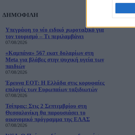
ΔΗΜΟΦΙΛΗ
Υπεγράφη το νέο ειδικό χωροταξικό για
τον τουρισμό – Τι περιλαμβάνει
07/08/2026
«Καμπάνα» 567 εκατ δολαρίων στη
Meta για βλάβες στην ψυχική υγεία των
παιδιών
07/08/2026
Έρευνα ΕΟΤ: Η Ελλάδα στις κορυφαίες
επιλογές των Ευρωπαίων ταξιδιωτών
07/08/2026
Τσίπρας: Στις 2 Σεπτεμβρίου στη
Θεσσαλονίκη θα παρουσιάσει το
οικονομικό πρόγραμμα της ΕΛΑΣ
07/08/2026