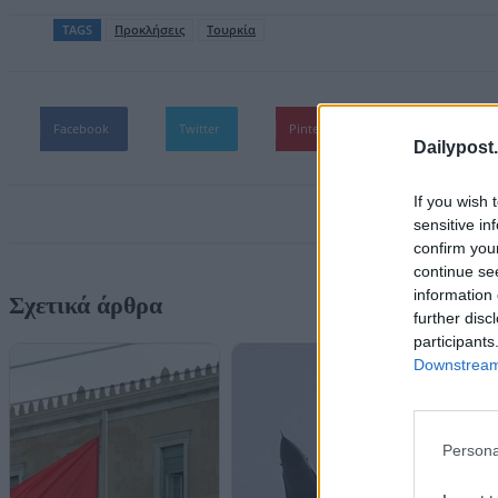
TAGS
Προκλήσεις
Τουρκία
Facebook
Twitter
Pinterest
WhatsApp
Dailypost.
If you wish 
sensitive in
confirm you
continue se
information 
Σχετικά άρθρα
further disc
participants
Downstream 
Persona