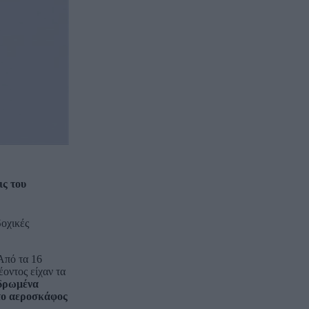
ις του
οχικές
Από τα 16
οντος είχαν τα
νδρωμένα
το αεροσκάφος