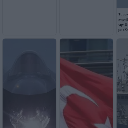
Τουρκ
παραβ
την Π
με ελ