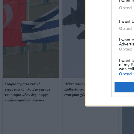
I want t
Opted 
I want t
Opted 
I want 
Advertis
Opted 
I want t
of my P
was col
Opted 
Τουρκία για το ειδικό
Πέντε τουρκικά F-16 στην
χωροταξικό πλαίσιο για τον
Εσθονία για την προστασία του
τουρισμό: «Δεν δημιουργεί
εναέριου χώρου της Βαλτικής
καμία νομική συνέπεια»