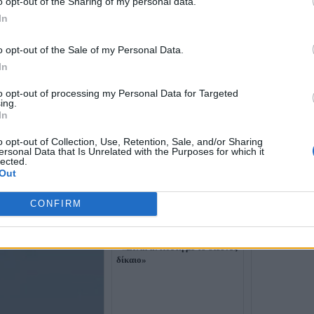
o opt-out of the Sharing of my personal data.
In
o opt-out of the Sale of my Personal Data.
In
to opt-out of processing my Personal Data for Targeted
ing.
In
o opt-out of Collection, Use, Retention, Sale, and/or Sharing
ersonal Data that Is Unrelated with the Purposes for which it
lected.
Out
Η Τουρκία δια
CONFIRM
παρενόχληση 
Η Τουρκία αντιδρά στη
Δένδια - «Δεν
συμφωνία Κύπρου και Γαλλίας
ελληνικός ενα
- «Είναι αντίθετη με το διεθνές
δίκαιο»