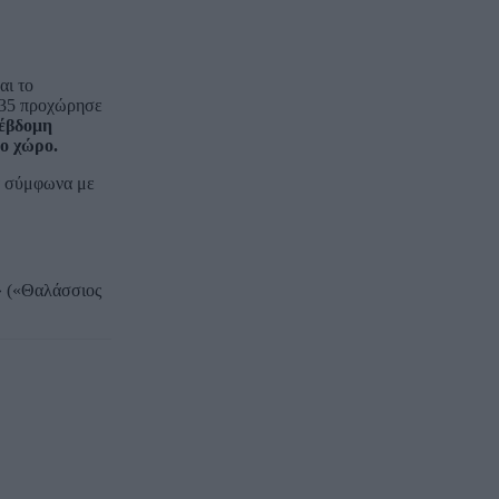
αι το
235 προχώρησε
έβδομη
ο χώρο.
ά σύμφωνα με
» («Θαλάσσιος