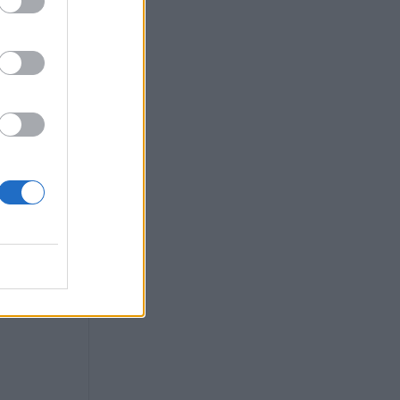
ψεύδει
του αεροσκάφους
 παραβιάστηκε ο
έριος χώρος»