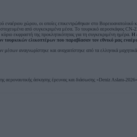
ού εναέριου χώρου, οι οποίες επικεντρώθηκαν στο Βορειοανατολικό κ
ε στοχευμένα από συγκεκριμένα μέσα. Το τουρκικό αεροσκάφος CN-
 κύριο εκφραστή της προκλητικότητας για τη συγκεκριμένη ημέρα.
Η 
 τουρκικών ελικοπτέρων που παραβίασαν τον εθνικό μας εναέρι
ών μέσων αναγνωρίστηκε και αναχαιτίστηκε από τα ελληνικά μαχητικ
της αεροναυτικής άσκησης έρευνας και διάσωσης «Deniz Aslanı-2026