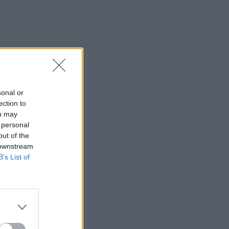
sonal or
ection to
ou may
 personal
out of the
 downstream
B’s List of