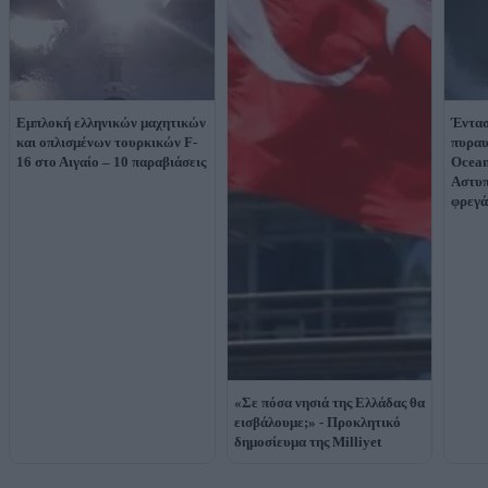
Εμπλοκή ελληνικών μαχητικών
Έντασ
και οπλισμένων τουρκικών F-
πυραυ
16 στο Αιγαίο – 10 παραβιάσεις
Ocean
Αστυπ
φρεγά
«Σε πόσα νησιά της Ελλάδας θα
εισβάλουμε;» - Προκλητικό
δημοσίευμα της Milliyet