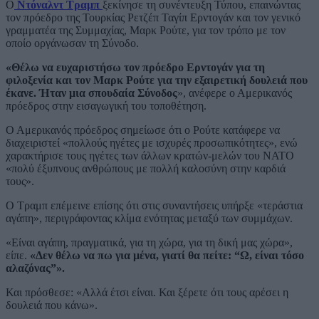
Ο
Ντόναλντ Τραμπ
ξεκίνησε τη συνέντευξη Τύπου, επαινώντας
τον πρόεδρο της Τουρκίας Ρετζέπ Ταγίπ Ερντογάν και τον γενικό
γραμματέα της Συμμαχίας, Μαρκ Ρούτε, για τον τρόπο με τον
οποίο οργάνωσαν τη Σύνοδο.
«Θέλω να ευχαριστήσω τον πρόεδρο Ερντογάν για τη
φιλοξενία και τον Μαρκ Ρούτε για την εξαιρετική δουλειά που
έκανε. Ήταν μια σπουδαία Σύνοδος
», ανέφερε ο Αμερικανός
πρόεδρος στην εισαγωγική του τοποθέτηση.
Ο Αμερικανός πρόεδρος σημείωσε ότι ο Ρούτε κατάφερε να
διαχειριστεί «πολλούς ηγέτες με ισχυρές προσωπικότητες», ενώ
χαρακτήρισε τους ηγέτες των άλλων κρατών-μελών του ΝΑΤΟ
«πολύ έξυπνους ανθρώπους με πολλή καλοσύνη στην καρδιά
τους».
Ο Τραμπ επέμεινε επίσης ότι στις συναντήσεις υπήρξε «τεράστια
αγάπη», περιγράφοντας κλίμα ενότητας μεταξύ των συμμάχων.
«Είναι αγάπη, πραγματικά, για τη χώρα, για τη δική μας χώρα»,
είπε.
«Δεν θέλω να πω για μένα, γιατί θα πείτε: “Ω, είναι τόσο
αλαζόνας”».
Και πρόσθεσε: «Αλλά έτσι είναι. Και ξέρετε ότι τους αρέσει η
δουλειά που κάνω».