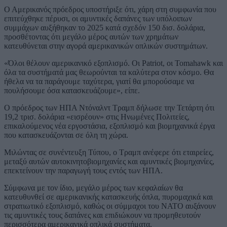
Ο Αμερικανός πρόεδρος υποστήριξε ότι, χάρη στη συμφωνία που
επιτεύχθηκε πέρυσι, οι αμυντικές δαπάνες των υπόλοιπων
συμμάχων αυξήθηκαν το 2025 κατά σχεδόν 150 δισ. δολάρια,
προσθέτοντας ότι μεγάλο μέρος αυτών των χρημάτων
κατευθύνεται στην αγορά αμερικανικών οπλικών συστημάτων.
«Όλοι θέλουν αμερικανικό εξοπλισμό. Οι Patriot, οι Tomahawk και
όλα τα συστήματά μας θεωρούνται τα καλύτερα στον κόσμο. Θα
ήθελα να τα παράγουμε ταχύτερα, γιατί θα μπορούσαμε να
πουλήσουμε όσα κατασκευάζουμε», είπε.
Ο πρόεδρος των ΗΠΑ Ντόναλντ Τραμπ δήλωσε την Τετάρτη ότι
19,2 τρισ. δολάρια «εισρέουν» στις Ηνωμένες Πολιτείες,
επικαλούμενος νέα εργοστάσια, εξοπλισμό και βιομηχανικά έργα
που κατασκευάζονται σε όλη τη χώρα.
Μιλώντας σε συνέντευξη Τύπου, ο Τραμπ ανέφερε ότι εταιρείες,
μεταξύ αυτών αυτοκινητοβιομηχανίες και αμυντικές βιομηχανίες,
επεκτείνουν την παραγωγή τους εντός των ΗΠΑ.
Σύμφωνα με τον ίδιο, μεγάλο μέρος των κεφαλαίων θα
κατευθυνθεί σε αμερικανικής κατασκευής όπλα, πυρομαχικά και
στρατιωτικό εξοπλισμό, καθώς οι σύμμαχοι του ΝΑΤΟ αυξάνουν
τις αμυντικές τους δαπάνες και επιδιώκουν να προμηθευτούν
περισσότερα αμερικανικά οπλικά συστήματα.