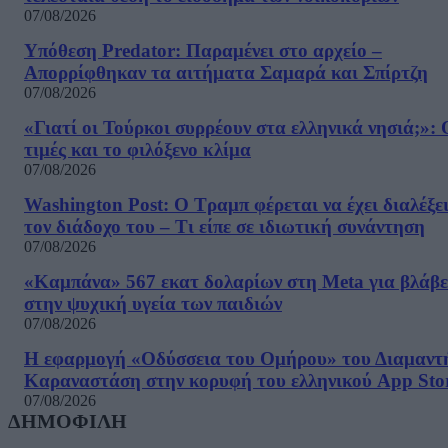
07/08/2026
Υπόθεση Predator: Παραμένει στο αρχείο –
Απορρίφθηκαν τα αιτήματα Σαμαρά και Σπίρτζη
07/08/2026
«Γιατί οι Τούρκοι συρρέουν στα ελληνικά νησιά;»: 
τιμές και το φιλόξενο κλίμα
07/08/2026
Washington Post: Ο Τραμπ φέρεται να έχει διαλέξε
τον διάδοχο του – Τι είπε σε ιδιωτική συνάντηση
07/08/2026
«Καμπάνα» 567 εκατ δολαρίων στη Meta για βλάβε
στην ψυχική υγεία των παιδιών
07/08/2026
Η εφαρμογή «Οδύσσεια του Ομήρου» του Διαμαντ
Καραναστάση στην κορυφή του ελληνικού App Sto
07/08/2026
ΔΗΜΟΦΙΛΗ