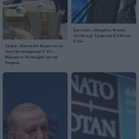
Ερντογάν: «Περιμένω θετικές
εξελίξεις με Τραμπ για KAAN και
F-35»
Τραμπ: «Κανείς δεν θα μου πει σε
ποιον θα πουλήσουμε F-35» –
Μήνυμα σε Νετανιάχου για την
Τουρκία