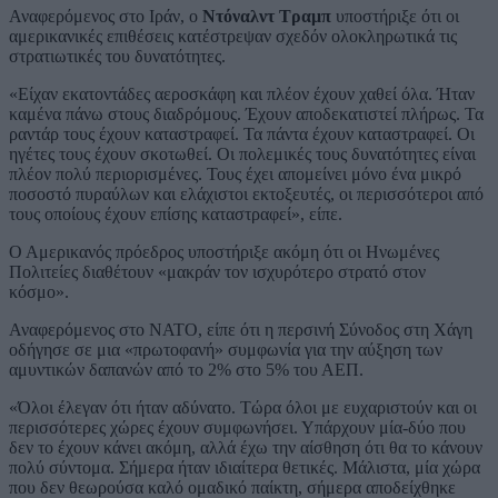
Αναφερόμενος στο Ιράν, ο
Ντόναλντ Τραμπ
υποστήριξε ότι οι
αμερικανικές επιθέσεις κατέστρεψαν σχεδόν ολοκληρωτικά τις
στρατιωτικές του δυνατότητες.
«Είχαν εκατοντάδες αεροσκάφη και πλέον έχουν χαθεί όλα. Ήταν
καμένα πάνω στους διαδρόμους. Έχουν αποδεκατιστεί πλήρως. Τα
ραντάρ τους έχουν καταστραφεί. Τα πάντα έχουν καταστραφεί. Οι
ηγέτες τους έχουν σκοτωθεί. Οι πολεμικές τους δυνατότητες είναι
πλέον πολύ περιορισμένες. Τους έχει απομείνει μόνο ένα μικρό
ποσοστό πυραύλων και ελάχιστοι εκτοξευτές, οι περισσότεροι από
τους οποίους έχουν επίσης καταστραφεί», είπε.
Ο Αμερικανός πρόεδρος υποστήριξε ακόμη ότι οι Ηνωμένες
Πολιτείες διαθέτουν «μακράν τον ισχυρότερο στρατό στον
κόσμο».
Αναφερόμενος στο ΝΑΤΟ, είπε ότι η περσινή Σύνοδος στη Χάγη
οδήγησε σε μια «πρωτοφανή» συμφωνία για την αύξηση των
αμυντικών δαπανών από το 2% στο 5% του ΑΕΠ.
«Όλοι έλεγαν ότι ήταν αδύνατο. Τώρα όλοι με ευχαριστούν και οι
περισσότερες χώρες έχουν συμφωνήσει. Υπάρχουν μία-δύο που
δεν το έχουν κάνει ακόμη, αλλά έχω την αίσθηση ότι θα το κάνουν
πολύ σύντομα. Σήμερα ήταν ιδιαίτερα θετικές. Μάλιστα, μία χώρα
που δεν θεωρούσα καλό ομαδικό παίκτη, σήμερα αποδείχθηκε