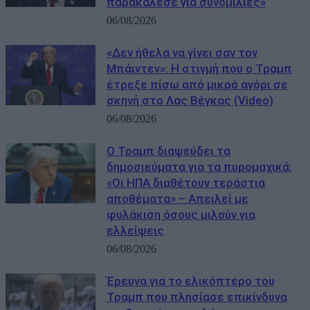
παρακάλεσε για συνομιλίες»
06/08/2026
«Δεν ήθελα να γίνει σαν τον
Μπάιντεν»: Η στιγμή που ο Τραμπ
έτρεξε πίσω από μικρό αγόρι σε
σκηνή στο Λας Βέγκας (Video)
06/08/2026
Ο Τραμπ διαψεύδει τα
δημοσιεύματα για τα πυρομαχικά:
«Οι ΗΠΑ διαθέτουν τεράστια
αποθέματα» – Απειλεί με
φυλάκιση όσους μιλούν για
ελλείψεις
06/08/2026
Έρευνα για το ελικόπτερο του
Τραμπ που πλησίασε επικίνδυνα