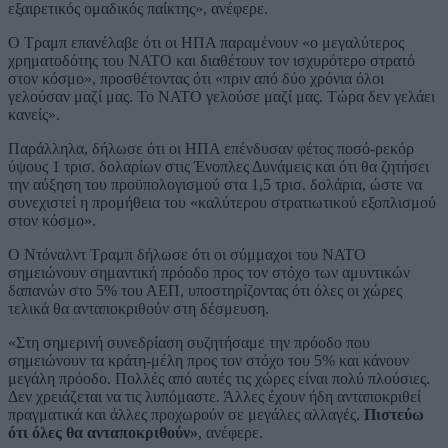
εξαιρετικός ομαδικός παίκτης», ανέφερε.
Ο Τραμπ επανέλαβε ότι οι ΗΠΑ παραμένουν «ο μεγαλύτερος
χρηματοδότης του ΝΑΤΟ και διαθέτουν τον ισχυρότερο στρατό
στον κόσμο», προσθέτοντας ότι «πριν από δύο χρόνια όλοι
γελούσαν μαζί μας. Το ΝΑΤΟ γελούσε μαζί μας. Τώρα δεν γελάει
κανείς».
Παράλληλα, δήλωσε ότι οι ΗΠΑ επένδυσαν φέτος ποσό-ρεκόρ
ύψους 1 τρισ. δολαρίων στις Ένοπλες Δυνάμεις και ότι θα ζητήσει
την αύξηση του προϋπολογισμού στα 1,5 τρισ. δολάρια, ώστε να
συνεχιστεί η προμήθεια του «καλύτερου στρατιωτικού εξοπλισμού
στον κόσμο».
Ο Ντόναλντ Τραμπ δήλωσε ότι οι σύμμαχοι του ΝΑΤΟ
σημειώνουν σημαντική πρόοδο προς τον στόχο των αμυντικών
δαπανών στο 5% του ΑΕΠ, υποστηρίζοντας ότι όλες οι χώρες
τελικά θα ανταποκριθούν στη δέσμευση.
«Στη σημερινή συνεδρίαση συζητήσαμε την πρόοδο που
σημειώνουν τα κράτη-μέλη προς τον στόχο του 5% και κάνουν
μεγάλη πρόοδο. Πολλές από αυτές τις χώρες είναι πολύ πλούσιες.
Δεν χρειάζεται να τις λυπόμαστε. Άλλες έχουν ήδη ανταποκριθεί
πραγματικά και άλλες προχωρούν σε μεγάλες αλλαγές.
Πιστεύω
ότι όλες θα ανταποκριθούν»
, ανέφερε.