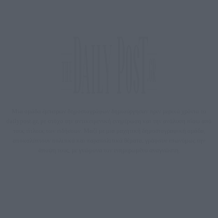
Μία ομάδα έμπειρων δημοσιογράφων δημιούργησαν πριν μερικά χρόνια το
dailypost.gr, με στόχο την αντικειμενική ενημέρωση και την ανάλυση πίσω από
τους τίτλους των ειδήσεων. Μαζί με μια μαχητική δημοσιογραφική ομάδα,
αποκαλύπτουν πολιτικά και παραπολιτικά θέματα, γράφουν επωνύμως την
άποψη τους, με γνώμονα τον ενημερωμένο αναγνώστη.
DAILYPOST.GR – ΤΑΥΤΌΤΗΤΑ