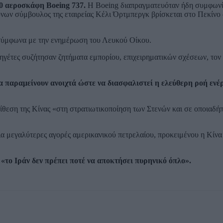
00 αεροσκάφη Boeing 737.
Η Boeing διαπραγματευόταν ήδη συμφωνία
ων σύμβουλος της εταιρείας Κέλι Όρτμπεργκ βρίσκεται στο Πεκίνο 
 σύμφωνα με την ενημέρωση του Λευκού Οίκου.
ηγέτες συζήτησαν ζητήματα εμπορίου, επιχειρηματικών σχέσεων, τον
α παραμείνουν ανοιχτά ώστε να διασφαλιστεί η ελεύθερη ροή ενέ
τίθεση της Κίνας «στη στρατιωτικοποίηση των Στενών και σε οποιαδή
α μεγαλύτερες αγορές αμερικανικού πετρελαίου, προκειμένου η Κίνα
«το Ιράν δεν πρέπει ποτέ να αποκτήσει πυρηνικό όπλο».