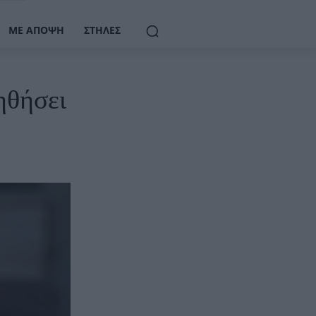
ΜΕ ΆΠΟΨΗ
ΣΤΉΛΕΣ
ηθήσει