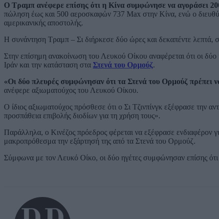
Ο Τραμπ ανέφερε επίσης ότι η Κίνα συμφώνησε να αγοράσει 2
πώληση έως και 500 αεροσκαφών 737 Max στην Κίνα, ενώ ο διευθύν
αμερικανικής αποστολής.
Η συνάντηση Τραμπ – Σι διήρκεσε δύο ώρες και δεκαπέντε λεπτά,
Στην επίσημη ανακοίνωση του Λευκού Οίκου αναφέρεται ότι οι δύο 
Ιράν και την κατάσταση στα
Στενά του Ορμούζ
.
«Οι δύο πλευρές συμφώνησαν ότι τα Στενά του Ορμούζ πρέπει ν
ανέφερε αξιωματούχος του Λευκού Οίκου.
Ο ίδιος αξιωματούχος πρόσθεσε ότι ο Σι Τζινπίνγκ εξέφρασε την αν
προσπάθεια επιβολής διοδίων για τη χρήση τους».
Παράλληλα, ο Κινέζος πρόεδρος φέρεται να εξέφρασε ενδιαφέρον γι
μακροπρόθεσμα την εξάρτησή της από τα Στενά του Ορμούζ.
Σύμφωνα με τον Λευκό Οίκο, οι δύο ηγέτες συμφώνησαν επίσης ότι