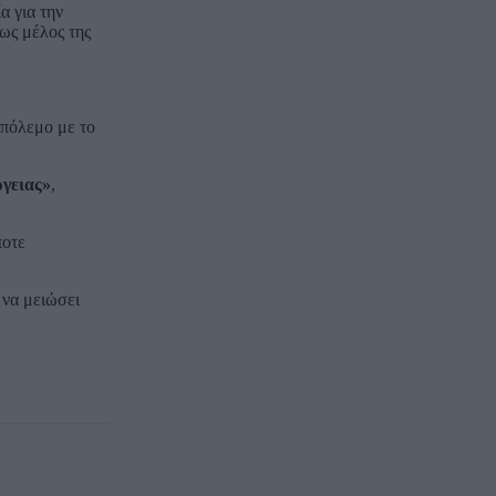
 για την
ως μέλος της
 πόλεμο με το
ργειας»
,
ποτε
 να μειώσει