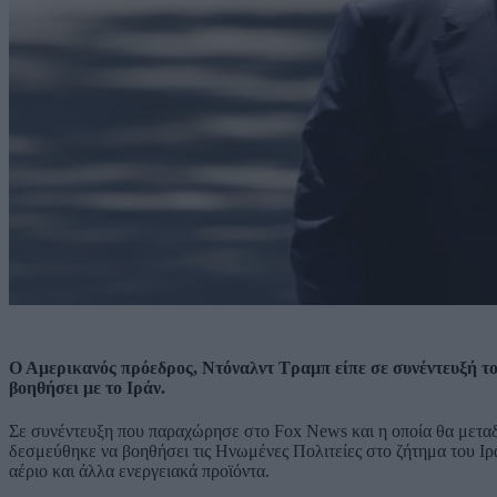
Ο Αμερικανός πρόεδρος, Ντόναλντ Τραμπ είπε σε συνέντευξή του
βοηθήσει με το Ιράν.
Σε συνέντευξη που παραχώρησε στο Fox News και η οποία θα μεταδο
δεσμεύθηκε να βοηθήσει τις Ηνωμένες Πολιτείες στο ζήτημα του Ιρ
αέριο και άλλα ενεργειακά προϊόντα.