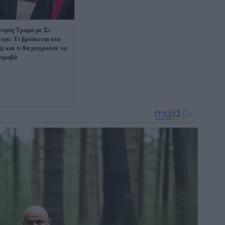
τηση Τραμπ με Σι
ίνγκ: Τι βρίσκεται στο
ζι και τι θα μπορούσε να
στραβά