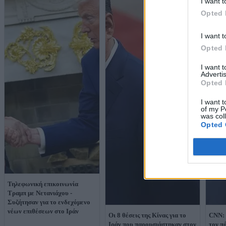
I want t
Opted 
I want t
Opted 
I want 
Advertis
Opted 
I want t
of my P
was col
Opted 
Τηλεφωνική επικοινωνία
Τραμπ με Νετανιάχου -
Συζήτησαν για το ενδεχόμενο
νέων επιθέσεων στο Ιράν
Οι 8 θέσεις της Κίνας για το
CNN: 
Ιράν που παρουσιάστηκαν στον
τον π