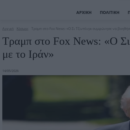
ΑΡΧΙΚΉ
ΠΟΛΙΤΙΚΉ
Αρχική
Κόσμος
Τραμπ στο Fox News: «Ο Σι Τζινπίνγκ συμφώνησε να βοηθήσει
Τραμπ στο Fox News: «Ο Σι
με το Ιράν»
14/05/2026