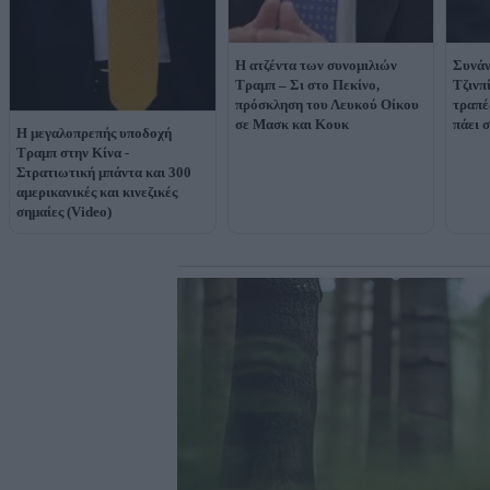
Η ατζέντα των συνομιλιών
Συνάν
Τραμπ – Σι στο Πεκίνο,
Τζινπ
πρόσκληση του Λευκού Οίκου
τραπέ
σε Μασκ και Κουκ
πάει 
Η μεγαλοπρεπής υποδοχή
Τραμπ στην Κίνα -
Στρατιωτική μπάντα και 300
αμερικανικές και κινεζικές
σημαίες (Video)