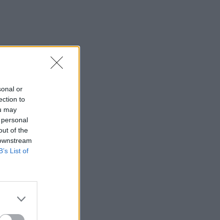
sonal or
ection to
ou may
 personal
out of the
 downstream
B’s List of