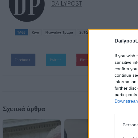
DAILYPOST
TAGS
Κίνα
Ντόναλντ Τραμπ
Σι Τζινπίνγκ
Dailypost.
If you wish 
Facebook
Twitter
Pinterest
WhatsApp
sensitive in
confirm you
continue se
information 
further disc
participants
Downstream 
Σχετικά άρθρα
Persona