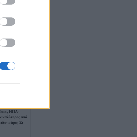
έσεις ΗΠΑ-
υν καλύτερες από
ειδοποίηση Σι