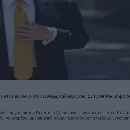
 στο Fox News ότι ο Κινέζος ομόλογoς του, Σι Τζινπίνγκ, συμφώ
θεί αργότερα την Πέμπτη, ο Αμερικανός πρόεδρος είπε ότι ο Κινέζο
άν, να αγοράσει αμερικανική σόγια, περισσότερο πετρέλαιο, υγροποι