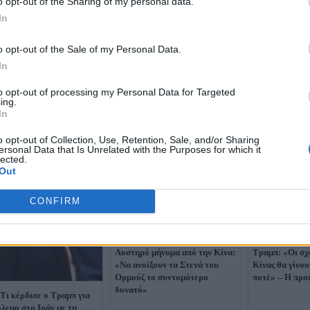
o opt-out of the Sharing of my personal data.
In
o opt-out of the Sale of my Personal Data.
In
to opt-out of processing my Personal Data for Targeted
ing.
In
o opt-out of Collection, Use, Retention, Sale, and/or Sharing
ersonal Data that Is Unrelated with the Purposes for which it
lected.
Out
CONFIRM
Αυστηρό μήνυμα από την Κίνα:
Τραμπ: «Οι σχ
«Να ανοίξουν τα Στενά του
Κίνας θα γίνο
Ορμούζ το συντομότερο
ποτέ» – Η προ
δυνατό»
Τι κέρδισε ο Τραμπ για
όλεμο στο Ιράν με τη