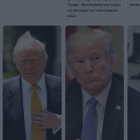
Τραμπ - Κατάπαυση του πυρός
συνάν
και άνοιγμα των ναυτιλιακών
οδών