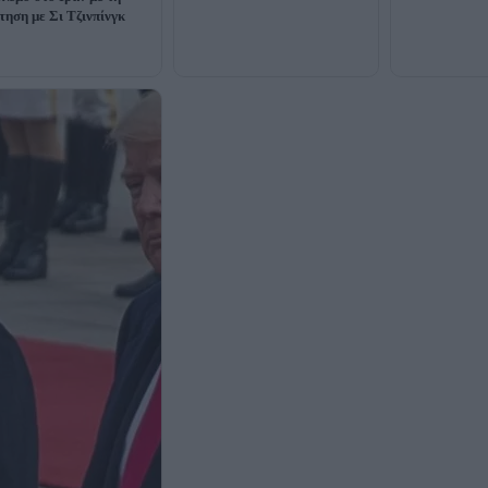
τηση με Σι Τζινπίνγκ