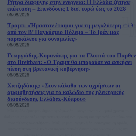
Ρήτρα διαφυγής στην ενέργεια: Η Ελλάδα ζήτησε
επέκταση – Επενδύσεις 1 δισ. ευρώ έως το 2028
06/08/2026
Τραμπ: «Ήμασταν έτοιμοι για τη μεγαλύτερη επίθ
από τον Β’ Παγκόσμιο Πόλεμο – Το Ιράν μας
παρακάλεσε για συνομιλίες»
06/08/2026
Γεωργιάδης-Κυρανάκης για τα Γλυπτά του Παρθε
στο Breitbart: «Ο Τραμπ θα μπορούσε να ασκήσει
πίεση στη βρετανική κυβέρνηση»
06/08/2026
Χατζηδάκης: «Στον κάλαθο των αχρήστων οι
αμφισβητήσεις για το καλώδιο της ηλεκτρικής
διασύνδεσης Ελλάδας-Κύπρου»
06/08/2026
Μία ομάδα έμπειρων δημοσιογράφων δημιούργησαν πριν μερικά χρόνια το
dailypost.gr, με στόχο την αντικειμενική ενημέρωση και την ανάλυση πίσω από
τους τίτλους των ειδήσεων. Μαζί με μια μαχητική δημοσιογραφική ομάδα,
αποκαλύπτουν πολιτικά και παραπολιτικά θέματα, γράφουν επωνύμως την
άποψη τους, με γνώμονα τον ενημερωμένο αναγνώστη.