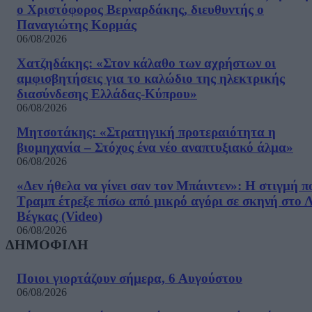
ο Χριστόφορος Βερναρδάκης, διευθυντής ο
Παναγιώτης Κορμάς
06/08/2026
Χατζηδάκης: «Στον κάλαθο των αχρήστων οι
αμφισβητήσεις για το καλώδιο της ηλεκτρικής
διασύνδεσης Ελλάδας-Κύπρου»
06/08/2026
Μητσοτάκης: «Στρατηγική προτεραιότητα η
βιομηχανία – Στόχος ένα νέο αναπτυξιακό άλμα»
06/08/2026
«Δεν ήθελα να γίνει σαν τον Μπάιντεν»: Η στιγμή π
Τραμπ έτρεξε πίσω από μικρό αγόρι σε σκηνή στο 
Βέγκας (Video)
06/08/2026
ΔΗΜΟΦΙΛΗ
Ποιοι γιορτάζουν σήμερα, 6 Αυγούστου
06/08/2026