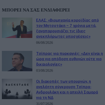
ΜΠΟΡΕΙ ΝΑ ΣΑΣ ΕΝΔΙΑΦΕΡΕΙ
ΕΛΑΣ: «Βιομηχανία κοροϊδίας από
τον Μητσοτάκη – 7 χρόνια μετά,
ξαναπαρουσιάζει τις ίδιες
ανεκπλήρωτες υποσχέσεις»
06/08/2026
Τσίπρας για πυρκαγιές: «Δεν είναι η
ώρα για απόδοση ευθυνών ούτε για
δικαιολογίες»
03/08/2026
Οι διακοπές των υπουργών, η
ανελέητη σύγκρουση Τσίπρα-
Ανδρουλάκη και η απειλή Σαμαρά
για τη ΝΔ
31/07/2026