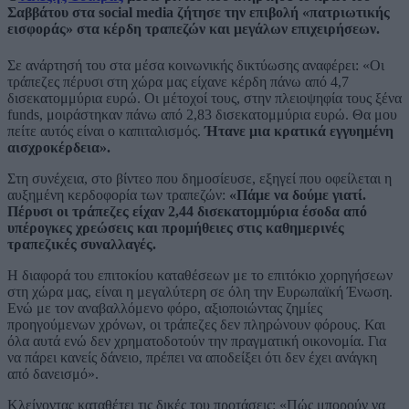
Σαββάτου στα social media ζήτησε την επιβολή «πατριωτικής
εισφοράς» στα κέρδη τραπεζών και μεγάλων επιχειρήσεων.
Σε ανάρτησή του στα μέσα κοινωνικής δικτύωσης αναφέρει: «Οι
τράπεζες πέρυσι στη χώρα μας είχανε κέρδη πάνω από 4,7
δισεκατομμύρια ευρώ. Οι μέτοχοί τους, στην πλειοψηφία τους ξένα
funds, μοιράστηκαν πάνω από 2,83 δισεκατομμύρια ευρώ. Θα μου
πείτε αυτός είναι ο καπιταλισμός.
Ήτανε μια κρατικά εγγυημένη
αισχροκέρδεια».
Στη συνέχεια, στο βίντεο που δημοσίευσε, εξηγεί που οφείλεται η
αυξημένη κερδοφορία των τραπεζών:
«Πάμε να δούμε γιατί.
Πέρυσι οι τράπεζες είχαν 2,44 δισεκατομμύρια έσοδα από
υπέρογκες χρεώσεις και προμήθειες στις καθημερινές
τραπεζικές συναλλαγές.
Η διαφορά του επιτοκίου καταθέσεων με το επιτόκιο χορηγήσεων
στη χώρα μας, είναι η μεγαλύτερη σε όλη την Ευρωπαϊκή Ένωση.
Ενώ με τον αναβαλλόμενο φόρο, αξιοποιώντας ζημίες
προηγούμενων χρόνων, οι τράπεζες δεν πληρώνουν φόρους. Και
όλα αυτά ενώ δεν χρηματοδοτούν την πραγματική οικονομία. Για
να πάρει κανείς δάνειο, πρέπει να αποδείξει ότι δεν έχει ανάγκη
από δανεισμό».
Κλείνοντας καταθέτει τις δικές του προτάσεις: «Πώς μπορούν να