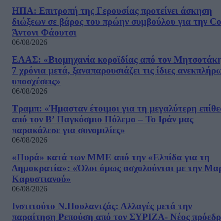
ΗΠΑ: Επιτροπή της Γερουσίας προτείνει άσκηση
διώξεων σε βάρος του πρώην συμβούλου για την Co
Άντονι Φάουτσι
06/08/2026
ΕΛΑΣ: «Βιομηχανία κοροϊδίας από τον Μητσοτάκ
7 χρόνια μετά, ξαναπαρουσιάζει τις ίδιες ανεκπλήρ
υποσχέσεις»
06/08/2026
Τραμπ: «Ήμασταν έτοιμοι για τη μεγαλύτερη επίθ
από τον Β’ Παγκόσμιο Πόλεμο – Το Ιράν μας
παρακάλεσε για συνομιλίες»
06/08/2026
«Πυρά» κατά των ΜΜΕ από την «Ελπίδα για τη
Δημοκρατία»: «Όλοι όμως ασχολούνται με την Μα
Καρυστιανού»
06/08/2026
Ινστιτούτο Ν.Πουλαντζάς: Αλλαγές μετά την
παραίτηση Ρεπούση από τον ΣΥΡΙΖΑ- Νέος πρόεδρ