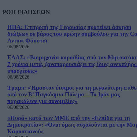
ΡΟΗ ΕΙΔΗΣΕΩΝ
ΗΠΑ: Επιτροπή της Γερουσίας προτείνει άσκηση
διώξεων σε βάρος του πρώην συμβούλου για την Co
Άντονι Φάουτσι
06/08/2026
ΕΛΑΣ: «Βιομηχανία κοροϊδίας από τον Μητσοτάκ
7 χρόνια μετά, ξαναπαρουσιάζει τις ίδιες ανεκπλήρ
υποσχέσεις»
06/08/2026
Τραμπ: «Ήμασταν έτοιμοι για τη μεγαλύτερη επίθ
από τον Β’ Παγκόσμιο Πόλεμο – Το Ιράν μας
παρακάλεσε για συνομιλίες»
06/08/2026
«Πυρά» κατά των ΜΜΕ από την «Ελπίδα για τη
Δημοκρατία»: «Όλοι όμως ασχολούνται με την Μα
Καρυστιανού»