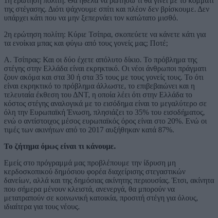
1η ερώτηση πολίτη: Θα ήθελα να ρωτήσω τι θα γίνει με το κομμάτι
της στέγασης. Διότι ψάχνουμε σπίτι και πλέον δεν βρίσκουμε. Δεν
υπάρχει κάτι που να μην ξεπερνάει τον κατώτατο μισθό.
2η ερώτηση πολίτη: Κύριε Τσίπρα, σκοπεύετε να κάνετε κάτι για
τα ενοίκια μπας και φύγω από τους γονείς μας; Ποτέ;
Α. Τσίπρας: Και οι δύο έχετε απόλυτο δίκιο. Το πρόβλημα της
στέγης στην Ελλάδα είναι εκρηκτικό. Οι νέοι άνθρωποι πράγματι
ζουν ακόμα και στα 30 ή στα 35 τους με τους γονείς τους. Το ότι
είναι εκρηκτικό το πρόβλημα άλλωστε, το επιβεβαιώνει και η
τελευταία έκθεση του ΔΝΤ, η οποία λέει ότι στην Ελλάδα το
κόστος στέγης αναλογικά με το εισόδημα είναι το μεγαλύτερο σε
όλη την Ευρωπαϊκή Ένωση, πλησιάζει το 35% του εισοδήματος,
ενώ ο αντίστοιχος μέσος ευρωπαϊκός όρος είναι στο 20%. Ενώ οι
τιμές των ακινήτων από το 2017 αυξήθηκαν κατά 87%.
Το ζήτημα όμως είναι τι κάνουμε.
Εμείς στο πρόγραμμά μας προβλέπουμε την ίδρυση μη
κερδοσκοπικού δημόσιου φορέα διαχείρισης στεγαστικών
δανείων, αλλά και της δημόσιας ακίνητης περιουσίας. Έτσι, ακίνητα
που σήμερα μένουν κλειστά, ανενεργά, θα μπορούν να
μετατραπούν σε κοινωνική κατοικία, προσιτή στέγη για όλους,
ιδιαίτερα για τους νέους.