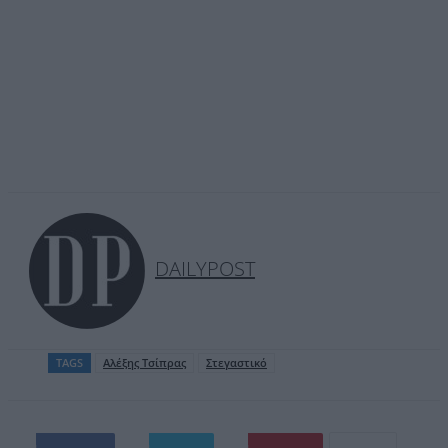
DAILYPOST
TAGS
Aλέξης Τσίπρας
Στεγαστικό