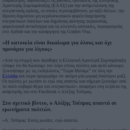
Παράλληλα, παρουσιάζει τις βασικές προτάσεις της Ελληνικής
Αριστερής Συμπαράταξης (ΕΛΑΣ) για την αντιμετώπιση της
στεγαστικής κρίσης, οι οποίες περιλαμβάνουν, μεταξύ άλλων, την
ίδρυση δημόσιου μη κερδοσκοπικού φορέα διαχείρισης
στεγαστικών δανείων και δημόσιας ακίνητης περιουσίας,
φορολογικά αντικίνητρα για τις κλειστές κατοικίες, περιορισμούς
στο Airbnb και την κατάργηση της Golden Visa.
«Η κατοικία είναι δικαίωμα για όλους και όχι
προνόμιο για λίγους»
«Από τη στιγμή που ιδρύθηκε η Ελληνική Αριστερή Συμπαράταξη
είπαμε ότι θα δώσουμε τον λόγο στους πολίτες και αυτό κάνουμε.
Ξεκινήσαμε με τις εκδηλώσεις “Τώρα Μιλάμε” σε όλη την
Ελλάδα
και τώρα προχωράμε σε ακόμα μία μορφή διαλόγου μαζί.
Οι πολίτες με ρωτάτε κι εγώ σας απαντώ και σήμερα ξεκινάμε από
το πολύ σοβαρό θέμα του στεγαστικού», αναφέρει στη λεζάντα της
ανάρτησής του στο Facebook ο Αλέξης Τσίπρας.
Στο σχετικό βίντεο, ο Αλέξης Τσίπρας απαντά σε
ερωτήματα πολιτών.
«Α. Τσίπρας: Εσείς ρωτάτε, εγώ απαντώ.