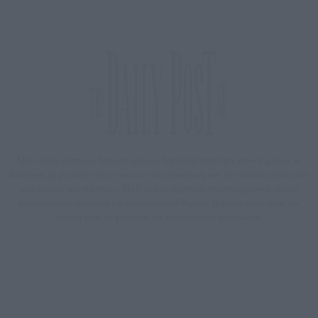
Μία ομάδα έμπειρων δημοσιογράφων δημιούργησαν πριν μερικά χρόνια το
dailypost.gr, με στόχο την αντικειμενική ενημέρωση και την ανάλυση πίσω από
τους τίτλους των ειδήσεων. Μαζί με μια μαχητική δημοσιογραφική ομάδα,
αποκαλύπτουν πολιτικά και παραπολιτικά θέματα, γράφουν επωνύμως την
άποψη τους, με γνώμονα τον ενημερωμένο αναγνώστη.
DAILYPOST.GR – ΤΑΥΤΌΤΗΤΑ