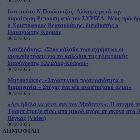
06/08/2026
Ινστιτούτο Ν.Πουλαντζάς: Αλλαγές μετά την
παραίτηση Ρεπούση από τον ΣΥΡΙΖΑ- Νέος πρόεδρ
ο Χριστόφορος Βερναρδάκης, διευθυντής ο
Παναγιώτης Κορμάς
06/08/2026
Χατζηδάκης: «Στον κάλαθο των αχρήστων οι
αμφισβητήσεις για το καλώδιο της ηλεκτρικής
διασύνδεσης Ελλάδας-Κύπρου»
06/08/2026
Μητσοτάκης: «Στρατηγική προτεραιότητα η
βιομηχανία – Στόχος ένα νέο αναπτυξιακό άλμα»
06/08/2026
«Δεν ήθελα να γίνει σαν τον Μπάιντεν»: Η στιγμή π
Τραμπ έτρεξε πίσω από μικρό αγόρι σε σκηνή στο 
Βέγκας (Video)
06/08/2026
ΔΗΜΟΦΙΛΗ