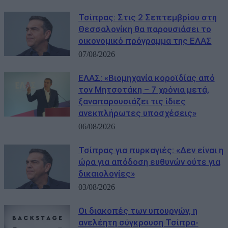
Τσίπρας: Στις 2 Σεπτεμβρίου στη
Θεσσαλονίκη θα παρουσιάσει το
οικονομικό πρόγραμμα της ΕΛΑΣ
07/08/2026
ΕΛΑΣ: «Βιομηχανία κοροϊδίας από
τον Μητσοτάκη – 7 χρόνια μετά,
ξαναπαρουσιάζει τις ίδιες
ανεκπλήρωτες υποσχέσεις»
06/08/2026
Τσίπρας για πυρκαγιές: «Δεν είναι η
ώρα για απόδοση ευθυνών ούτε για
δικαιολογίες»
03/08/2026
Οι διακοπές των υπουργών, η
ανελέητη σύγκρουση Τσίπρα-