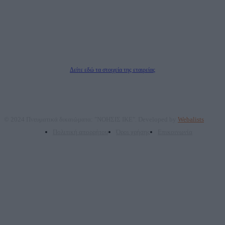
ΑΦΜ: 801093076, Δ.Ο.Υ.: ΚΕΦΟΔΕ ΑΤΤΙΚΗΣ, E-mail: press@dailypost.gr, Τηλ.
επικοινωνίας: 2108066997
Νόμιμος Εκπρόσωπος: Ζαχαρός Σταμάτης
Μέτοχοι: Ζαχαρός Σταμάτης, Κουβαράς Γεώργιος, ΥΠΗΡΕΣΙΕΣ ΠΡΟΗΓΜΕΝΗΣ
ΤΕΧΝΟΛΟΓΙΑΣ ΠΑΡΑΓΩΓΗΣ ΟΠΤΙΚΟΑΚΟΥΣΤΙΚΩΝ ΜΕΣΩΝ ΜΕΛΕΤΩΝ ΚΑΙ
ΠΑΡΟΧΗΣ ΥΠΗΡΕΣΙΩΝ PLD PLUS ΑΝΩΝ ΕΤΑΙΡΙΑ
Δικαιούχος του ονόματος τομέα (dailypost.gr): ΝΟΗΣΙΣ ΙΚΕ
Διευθυντής/Διαχειριστής: Ζαχαρός Σταμάτης
Διευθυντής Σύνταξης: Ρενάτο Λέκκα
Δείτε εδώ τα στοιχεία της εταιρείας
© 2024 Πνευματικά δικαιώματα: "ΝΟΗΣΙΣ ΙΚΕ". Developed by
Webalists
Πολιτική απορρήτου
Όροι χρήσης
Επικοινωνία