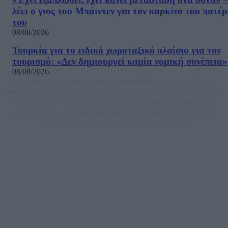
λέει ο γιος του Μπάιντεν για τον καρκίνο του πατέ
του
08/08/2026
Τουρκία για το ειδικό χωροταξικό πλαίσιο για τον
τουρισμό: «Δεν δημιουργεί καμία νομική συνέπεια»
08/08/2026
Μία ομάδα έμπειρων δημοσιογράφων δημιούργησαν πριν μερικά χρόνια το
dailypost.gr, με στόχο την αντικειμενική ενημέρωση και την ανάλυση πίσω από
τους τίτλους των ειδήσεων. Μαζί με μια μαχητική δημοσιογραφική ομάδα,
αποκαλύπτουν πολιτικά και παραπολιτικά θέματα, γράφουν επωνύμως την
άποψη τους, με γνώμονα τον ενημερωμένο αναγνώστη.
DAILYPOST.GR – ΤΑΥΤΌΤΗΤΑ
Ιδιοκτήτρια εταιρεία: «ΝΟΗΣΙΣ ΙΚΕ»
Έδρα: Δήμος Αμαρουσίου Αττικής, Αγ. Αθανασίου αρ. 21, Τ.Κ. 15125