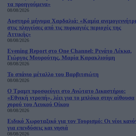
τα προηγούμενα»
08/08/2026
Αυστηρό μήνυμα Χαρδαλιά: «Καμία ανεμογεννήτρ
στις πληγείσες από τις πυρκαγιές περιοχές της
Αττικής»
08/08/2026
Evening Report στο One Channel: Ρενάτο Λέκκα,
Γιώργος Μουρούτης, Μαρία Καρακλιούμη
08/08/2026
Το σπάνιο μέταλλο του Βαρβιτσιώτη
08/08/2026
Ο Τραμπ προσφεύγει στο Ανώτατο Δικαστήριο:
«Εθνική ντροπή», λέει για το μπλόκο στην αίθουσα
χορού του Λευκού Οίκου
08/08/2026
Ειδικό Χωροταξικό για τον Τουρισμό: Οι νέοι κανό
για επενδύσεις και νησιά
08/08/2026