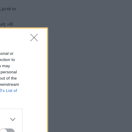
 μετά το
ζωή: «Η
ε ανακοινώσει
άιντεν: «Είναι
ας»
δήλωσε.
sonal or
ection to
λήσει
ou may
 personal
out of the
 downstream
B’s List of