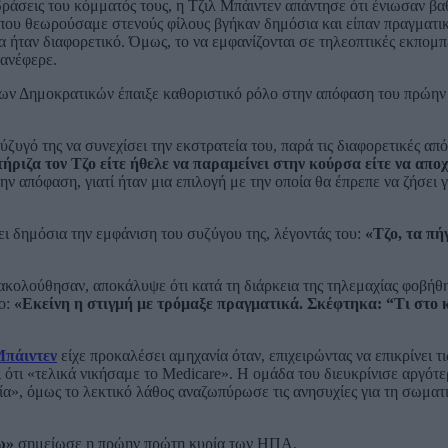
ιδράσεις του κόμματός τους, η Τζιλ Μπάιντεν απάντησε ότι ένιωσαν βα
ου θεωρούσαμε στενούς φίλους βγήκαν δημόσια και είπαν πραγματι
α ήταν διαφορετικό. Όμως, το να εμφανίζονται σε τηλεοπτικές εκπομπ
 ανέφερε.
των Δημοκρατικών έπαιξε καθοριστικό ρόλο στην απόφαση του πρώην
ύζυγό της να συνεχίσει την εκστρατεία του, παρά τις διαφορετικές απ
ήριζα τον Τζο είτε ήθελε να παραμείνει στην κούρσα είτε να απο
ην απόφαση, γιατί ήταν μια επιλογή με την οποία θα έπρεπε να ζήσει 
σει δημόσια την εμφάνιση του συζύγου της, λέγοντάς του:
«Τζο, τα πήγ
ακολούθησαν, αποκάλυψε ότι κατά τη διάρκεια της τηλεμαχίας φοβήθ
ιο:
«Εκείνη η στιγμή με τρόμαξε πραγματικά. Σκέφτηκα: “Τι στο 
Μπάιντεν
είχε προκαλέσει αμηχανία όταν, επιχειρώντας να επικρίνει τι
 ότι «τελικά νικήσαμε το Medicare». Η ομάδα του διευκρίνισε αργότε
ία», όμως το λεκτικό λάθος αναζωπύρωσε τις ανησυχίες για τη σωματι
ω»
σημείωσε η πρώην πρώτη κυρία των ΗΠΑ.