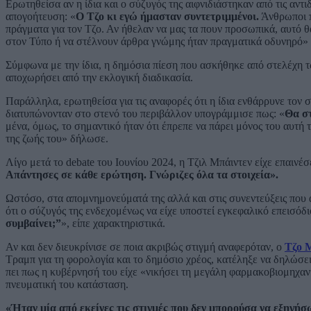
Ερωτηθείσα αν η ίδια και ο σύζυγός της αιφνιδιάστηκαν από τις αντ
απογοήτευση: «
Ο Τζο κι εγώ ήμασταν συντετριμμένοι.
Άνθρωποι π
πράγματα για τον Τζο. Αν ήθελαν να μας τα πουν προσωπικά, αυτό θ
στον Τύπο ή να στέλνουν άρθρα γνώμης ήταν πραγματικά οδυνηρό»
Σύμφωνα με την ίδια, η δημόσια πίεση που ασκήθηκε από στελέχη 
αποχωρήσει από την εκλογική διαδικασία.
Παράλληλα, ερωτηθείσα για τις αναφορές ότι η ίδια ενθάρρυνε τον σ
διατυπώνονταν στο στενό του περιβάλλον υπογράμμισε πως: «
Θα στ
μένα, όμως, το σημαντικό ήταν ότι έπρεπε να πάρει μόνος του αυτή τ
της ζωής του» δήλωσε.
Λίγο μετά το debate του Ιουνίου 2024, η Τζιλ Μπάιντεν είχε επαινέ
Απάντησες σε κάθε ερώτηση. Γνώριζες όλα τα στοιχεία».
Ωστόσο, στα απομνημονεύματά της αλλά και στις συνεντεύξεις που 
ότι ο σύζυγός της ενδεχομένως να είχε υποστεί εγκεφαλικό επεισόδ
συμβαίνει;”
», είπε χαρακτηριστικά.
Αν και δεν διευκρίνισε σε ποια ακριβώς στιγμή αναφερόταν, ο
Τζο 
Τραμπ για τη φορολογία και το δημόσιο χρέος, κατέληξε να δηλώσει
πει πως η κυβέρνησή του είχε «νικήσει τη μεγάλη φαρμακοβιομηχαν
πνευματική του κατάσταση.
«Ήταν μία από εκείνες τις στιγμές που δεν μπορούσα να εξηγήσ