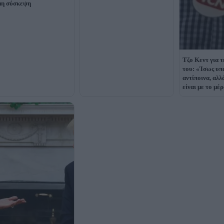
μη σύσκεψη
Τζο Κεντ για 
του: «Ίσως υπ
αντίποινα, αλλ
είναι με το μέ