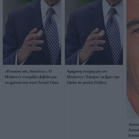
«Promise me, America»: Ο
Αμήχανη στιγμη για τον
Μπάιντεν ετοιμάζει βιβλίο για
Μπάιντεν: Έψαχνε να βρει την
τα χρόνια του στον Λευκό Οίκο
έξοδο σε γκαλά (Video)
Αποκά
Λευκό
Επστά