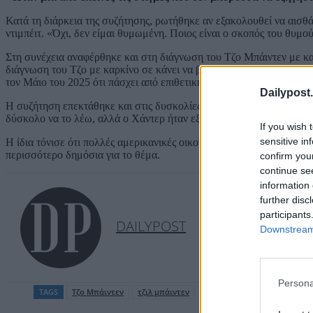
Κατά τη διάρκεια της συζήτησης, ρωτήθηκε αν εξακολουθεί να αισθά
ντιμπέιτ. «Όχι, δεν είμαι θυμωμένη. Ποιος είναι ο σκοπός του θυμο
Στη συνέχεια αναφέρθηκε και στη διάγνωση του Τζο Μπάιντεν με καρκ
διάγνωση του Τζο με καρκίνο σε κάνει να βλέπεις τα πράγματα διαφ
τον Μάιο του 2025 ότι πάσχει από επιθετική μορφή καρκίνου του προ
Dailypost.
Η συζήτηση επεκτάθηκε και στις δυσκολίες που αντιμετώπισε η οικο
δύσκολο να το λέω, αλλά ο Χάντερ ήταν εξαρτημένος από ναρκωτικ
If you wish 
sensitive in
Η ίδια τόνισε ότι πολλές αμερικανικές οικογένειες αντιμετωπίζουν 
περισσότερο δημόσια για το θέμα.
confirm you
continue se
information 
further disc
participants
DAILYPOST
Downstream 
Persona
TAGS
Tζo Μπάιντεν
τζιλ μπάιντεν