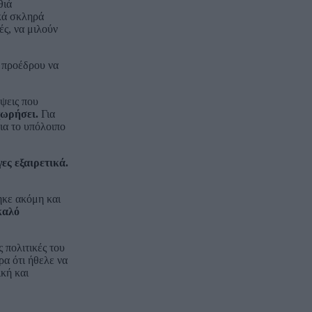
θιά
κά σκληρά
ές, να μιλούν
 προέδρου να
όψεις που
χωρήσει.
Για
για το υπόλοιπο
ες εξαιρετικά.
ηκε ακόμη και
καλό
ς πολιτικές του
ρα ότι ήθελε να
κή και