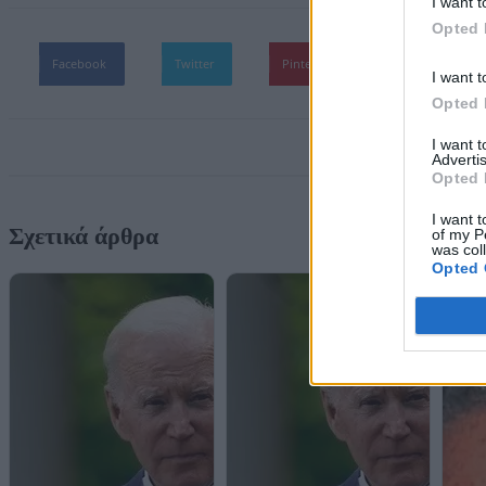
I want t
Opted 
Facebook
Twitter
Pinterest
WhatsApp
I want t
Opted 
I want 
Advertis
Opted 
I want t
Σχετικά άρθρα
of my P
was col
Opted 