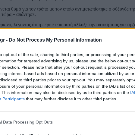
νεται θυμό για τον τρόπο με τον οποίο αντιμετωπίστηκε ο σύζυγός της
ύ τώρα;» απάντησε.
ίνο, λέγοντας ότι η περιπέτεια αυτή άλλαξε την οπτική τους για τη 
ορετικά» είπε. Υπενθυμίζεται ότι το γραφείο του πρώην προέδρου είχ
στάτη, η οποία είχε κάνει μεταστάσεις στα οστά.
gr -
Do Not Process My Personal Information
γένεια Μπάιντεν εξαιτίας των προβλημάτων του γιου τους, Χάντερ Μπ
ές ουσίες.
Ήταν μια πολύ δύσκολη περίοδος για την οικογένειά μ
to opt-out of the sale, sharing to third parties, or processing of your per
formation for targeted advertising by us, please use the below opt-out s
αντίστοιχα προβλήματα και παραδέχθηκε ότι ίσως θα έπρεπε να έχει μι
r selection. Please note that after your opt-out request is processed y
eing interest-based ads based on personal information utilized by us or
disclosed to third parties prior to your opt-out. You may separately opt-
losure of your personal information by third parties on the IAB’s list of
. This information may also be disclosed by us to third parties on the
IA
Participants
that may further disclose it to other third parties.
l Data Processing Opt Outs