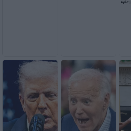
κρίσι