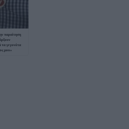
την παραίτηση
άρξουν
ά τα γεγονότα
ρος μου»