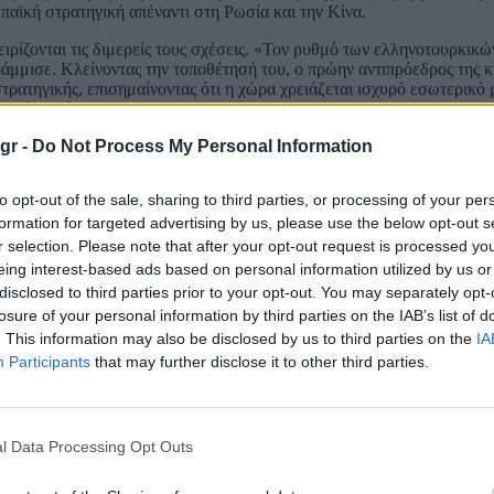
παϊκή στρατηγική απέναντι στη Ρωσία και την Κίνα.
χειρίζονται τις διμερείς τους σχέσεις. «Τον ρυθμό των ελληνοτουρκικ
ογράμμισε. Κλείνοντας την τοποθέτησή του, ο πρώην αντιπρόεδρος της
ρατηγικής, επισημαίνοντας ότι η χώρα χρειάζεται ισχυρό εσωτερικό 
ιτική ασφάλειας.
gr -
Do Not Process My Personal Information
 Μεγάλη σημασία έχει να έχουμε εδώ εσωτερικό μέτωπο που επιτρέπε
ταπολίτευση οικοδομήθηκε ευρεία διακομματική συναίνεση στα θέματα
έου. Παράλληλα, προειδοποίησε για την ενίσχυση του λαϊκισμού, ση
to opt-out of the sale, sharing to third parties, or processing of your per
ά και στην εξωτερική πολιτική. Υπάρχει και ο φθηνός εθνικολαϊκισμός
formation for targeted advertising by us, please use the below opt-out s
της ευθύνης» και την «ηθική της πεποίθησης».
r selection. Please note that after your opt-out request is processed y
eing interest-based ads based on personal information utilized by us or
disclosed to third parties prior to your opt-out. You may separately opt-
losure of your personal information by third parties on the IAB’s list of
. This information may also be disclosed by us to third parties on the
IA
Participants
that may further disclose it to other third parties.
l Data Processing Opt Outs