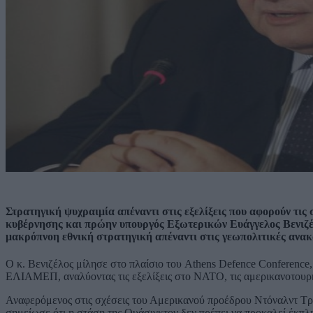
Στρατηγική ψυχραιμία απέναντι στις εξελίξεις που αφορούν τι
κυβέρνησης και πρώην υπουργός Εξωτερικών Ευάγγελος Βενιζέλ
μακρόπνοη εθνική στρατηγική απέναντι στις γεωπολιτικές ανακ
Ο κ. Βενιζέλος μίλησε στο πλαίσιο του Athens Defence Conferenc
ΕΛΙΑΜΕΠ, αναλύοντας τις εξελίξεις στο ΝΑΤΟ, τις αμερικανοτουρκικ
Αναφερόμενος στις σχέσεις του Αμερικανού προέδρου Ντόναλντ Τρ
σημείωσε ότι η στάση της Ουάσιγκτον δεν πρέπει να προκαλεί έκπλ