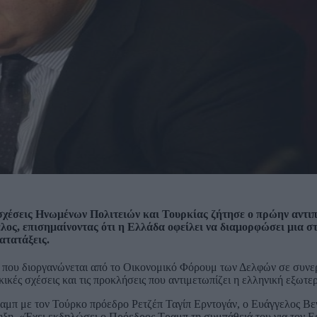
ς σχέσεις Ηνωμένων Πολιτειών και Τουρκίας ζήτησε ο πρώην αντι
ος, επισημαίνοντας ότι η Ελλάδα οφείλει να διαμορφώσει μια σ
ατατάξεις.
e, που διοργανώνεται από το Οικονομικό Φόρουμ των Δελφών σε συνε
ές σχέσεις και τις προκλήσεις που αντιμετωπίζει η ελληνική εξωτερ
αμπ με τον Τούρκο πρόεδρο Ρετζέπ Ταγίπ Ερντογάν, ο Ευάγγελος Βε
ηξη. «Έχει εκδηλώσει ο Πρόεδρος Τραμπ τη συμπάθειά του για τον Ερ