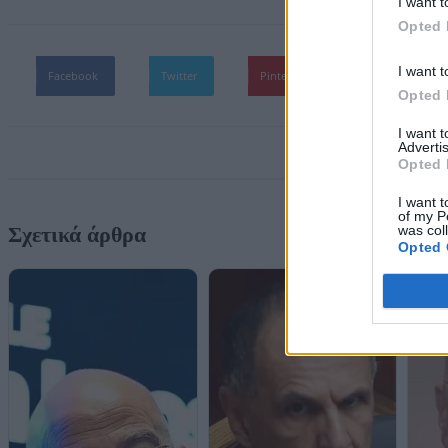
I want t
Opted 
I want t
Facebook
Twitter
Pinterest
WhatsApp
Opted 
I want 
Advertis
Opted 
I want t
of my P
was col
Σχετικά άρθρα
Opted 