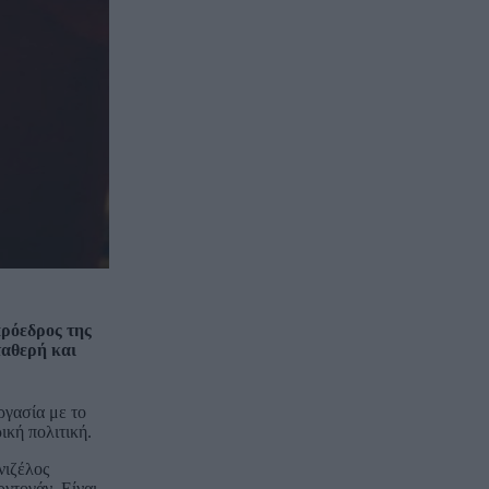
πρόεδρος της
ταθερή και
ργασία με το
ική πολιτική.
νιζέλος
ντογάν. Είναι