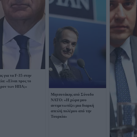
ας για τα F-35 στην
ία: «Είναι προς το
έρον των ΗΠΑ;»
Μητσοτάκης από Σύνοδο
ΝΑΤΟ: «Η χώρα μου
αντιμετωπίζει μια διαρκή
απειλή πολέμου από την
Τουρκία»