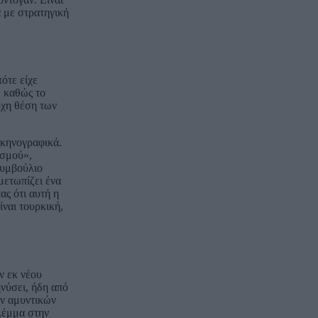
ά με στρατηγική
ότε είχε
, καθώς το
ρχη θέση των
σκηνογραφικά.
ισμού»,
Συμβούλιο
μετωπίζει ένα
ας ότι αυτή η
ίναι τουρκική,
ν εκ νέου
ηνύσει, ήδη από
ων αμυντικών
λέμμα στην