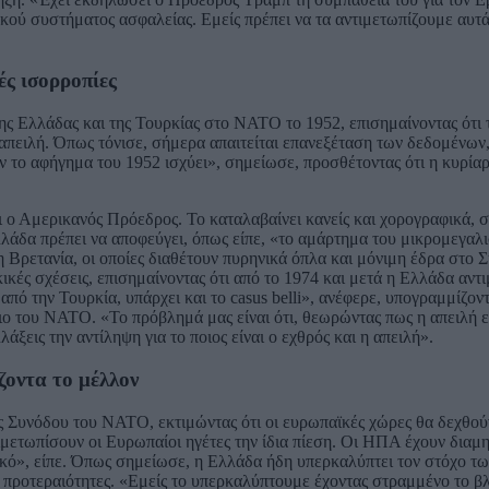
ικού συστήματος ασφαλείας. Εμείς πρέπει να τα αντιμετωπίζουμε αυτ
ές ισορροπίες
 Ελλάδας και της Τουρκίας στο ΝΑΤΟ το 1952, επισημαίνοντας ότι τ
απειλή. Όπως τόνισε, σήμερα απαιτείται επανεξέταση των δεδομένων
ν το αφήγημα του 1952 ισχύει», σημείωσε, προσθέτοντας ότι η κυρία
ο Αμερικανός Πρόεδρος. Το καταλαβαίνει κανείς και χορογραφικά, 
λάδα πρέπει να αποφεύγει, όπως είπε, «το αμάρτημα του μικρομεγαλ
 Βρετανία, οι οποίες διαθέτουν πυρηνικά όπλα και μόνιμη έδρα στο 
κές σχέσεις, επισημαίνοντας ότι από το 1974 και μετά η Ελλάδα αντι
πό την Τουρκία, υπάρχει και το casus belli», ανέφερε, υπογραμμίζοντ
σιο του ΝΑΤΟ. «Το πρόβλημά μας είναι ότι, θεωρώντας πως η απειλή ε
ξεις την αντίληψη για το ποιος είναι ο εχθρός και η απειλή».
ζοντα το μέλλον
ης Συνόδου του ΝΑΤΟ, εκτιμώντας ότι οι ευρωπαϊκές χώρες θα δεχθού
ιμετωπίσουν οι Ευρωπαίοι ηγέτες την ίδια πίεση. Οι ΗΠΑ έχουν διαμ
νικό», είπε. Όπως σημείωσε, η Ελλάδα ήδη υπερκαλύπτει τον στόχο τ
 προτεραιότητες. «Εμείς το υπερκαλύπτουμε έχοντας στραμμένο το β