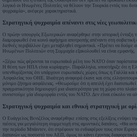
λογικό οι Ηνωμένες Πολιτείες να θέλουν την Τουρκία εντός του δυτ
ψυχραιμία», ανέφερε χαρακτηριστικά.
Στρατηγική ψυχραιμία απέναντι στις νέες γεωπολιτικ
Ο πρώην υπουργός Εξωτερικών αναφέρθηκε στην ιστορική ένταξη της
διαμορφωθεί ένα κοινό αφήγημα αποτροπής απέναντι στη σοβιετική 
διεθνές περιβάλλον έχει μεταβληθεί σημαντικά. «Πρέπει να δούμε α
Ηνωμένων Πολιτειών στη Συμμαχία εξακολουθεί να είναι εμφανής.
«Ξέρω πώς φέρονται τα ευρωπαϊκά μέλη του ΝΑΤΟ όταν παρίσταται 
Η θέση των ΗΠΑ είναι κυρίαρχη». Παράλληλα, υποστήριξε ότι η Ελ
υπενθυμίζοντας ότι υπάρχουν ευρωπαϊκές χώρες όπως η Γαλλία και η
Ασφαλείας του ΟΗΕ. Ιδιαίτερη αναφορά έκανε και στις ελληνοτουρκι
μόνιμο ζήτημα ασφάλειας. «Θεωρούμε ότι η απειλή έχει διατυπωθεί α
πραγματικότητα δημιουργεί μια ιδιαιτερότητα για τη χώρα στο πλαί
συνιστούμε μία ιδιομορφία εντός του ΝΑΤΟ. Δεν είναι εύκολο να αλλά
Στρατηγική ψυχραιμία και εθνική στρατηγική με ορί
Ο Ευάγγελος Βενιζέλος αναφέρθηκε επίσης στις εξελίξεις ενόψει τ
πιέσεις για μεγαλύτερη συμμετοχή στις αμυντικές δαπάνες. «Θα αντ
την περίοδο Μπάιντεν, ότι στρέφουν το ενδιαφέρον τους στον Ειρη
δαπανών ως ποσοστό του ΑΕΠ, όμως το κάνει έχοντας διαφορετικές