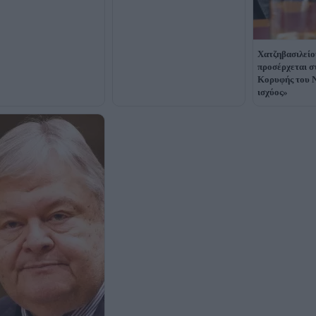
Χατζηβασιλείο
προσέρχεται σ
Κορυφής του 
ισχύος»